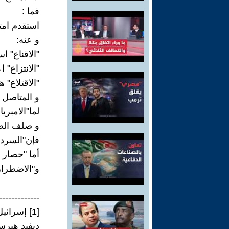
فما :
استقدم امتن
و عنه:
"الاقناع" ا
"الانتزاع" 
"الاقتلاع" 
و المتاصل 
لما"الامبري
و صلف الصه
فإن"السردي
أما "حصار ا
و"الاضطرار 
-------------
[1] إسرائيل خسرت فعلا حرب غزة. و لا تعرف ذلك بعد حتى الآن.
ديفيد هيرست - 16 ما