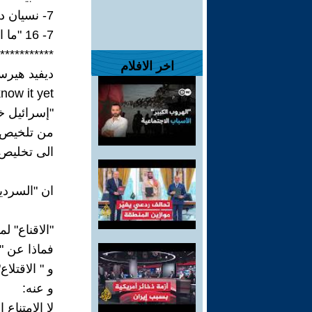
7- نسيان دولة فلسطين؛ مَا يَنْبَغِي المستوطنون وَمَا يَسْتَطِيعُونَ .
7- 16 "ما استقدم امتنع ؛ و ما اعدم انصاع ؛ و ما هدم لن يرتاع. "
***********
اخر الافلام
ديفيد هيرس
ow it yet""
"إسرائيل خ
من تلخيص 
الى تخليص 
ان "السردي
"الاقناع" ل
فماذا عن "ا
و " الاقتلا
و عنه:
لا الامتناع 