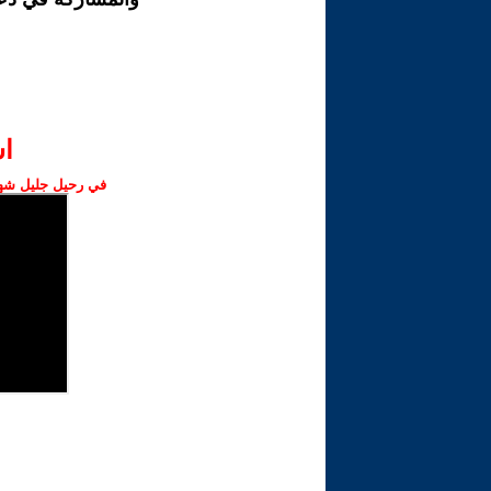
ا‫
في رحيل جليل شهبا