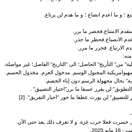
ع ؛ و ما اعدم انصاع ؛ و ما هدم لن يرتاع.
ستقدم الامتناع.فحضر ما برر.
اعدم الانصياع.فحظر ما جذر.
هدم الارتياع. فحرر ما مرر.
منه:
الية" من" التأريخ" الحاصل؛ الى "التاريخ" الفاصل؛ غير مواصلة.
يوامريكية المجبول الوسم. مدخول العزم. مخذول الحسم.
ة" بحال مجهولة الرسم دون إباء الخصم.
لتطويق" لن يقرر عسفا ما برر"اختيار التضييق" .
للتضييق" لن يورث عطفا ما حور "اجبار التفريق". [2]
-
يو 2025.