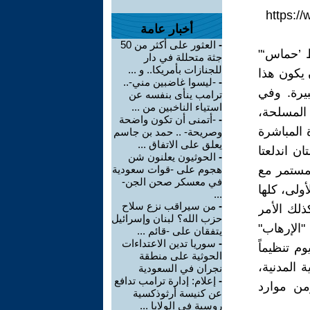
https://
أخبار عامة
-
العثور على أكثر من 50
ط ’حماس‘"
جثة متحللة في دار
للجنازات بأمريكا.. و ...
ن يكون هذا
-
-ليسوا غاضبين مني-..
بيرة. وفي
ترامب ينأى بنفسه عن
استياء الناخبين من ...
 المسلحة،
-
-أتمنى أن تكون واضحة
 المباشرة
وصريحة- .. حمد بن جاسم
يعلق على الاتفاق ...
ان اندلعتا
-
الحوثيون يعلنون شن
لمستمر مع
هجوم على -قوات سعودية
في معسكر صحن الجن-
ذ حرب لبنان الأولى، كلها
...
-
من سيراقب نزع سلاح
ذلك الأمر
حزب الله؟ لبنان وإسرائيل
الإرهاب"
يتفقان على -قائم ...
-
سوريا تدين الاعتداءات
م تنظيماً
الحوثية على منطقة
 المدنية،
نجران في السعودية
-
إعلام: إدارة ترامب تدافع
من موارد
عن كنيسة أرثوذكسية
روسية في الولايا ...