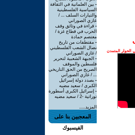
-
بين العلمانية في الثقافة
السياسية الفلسطينية
والتيارات السلف ... /
غازي الصوراني
-
قراءة في وثائق وقف
الحرب في قطاع غزة /
معتصم حمادة
-
مقتطفات من تاريخ
نضال الشعب الفلسطيني
الحوار المتمدن
/ غازي الصوراني
-
الجبهة الشعبية لتحرير
فلسطين والموقف
الصريح من الحق التاريخي
... / غازي الصوراني
-
بصدد دولة إسرائيل
الكبرى / سعيد مضيه
-
إسرائيل الكبرى أسطورة
توراتية -2 / سعيد مضيه
المزيد.....
المعجبين بنا على
الفيسبوك