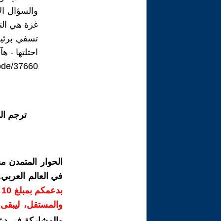
والسؤال ال
غزة هي الت
تسفي برئيل
احتلتها - هآرتس-5 س
node/37660
ترجم ال
الحوار المتمدن م
في العالم العربي
ب
والمستقل، ليبقى ص
والمشاركة في دع