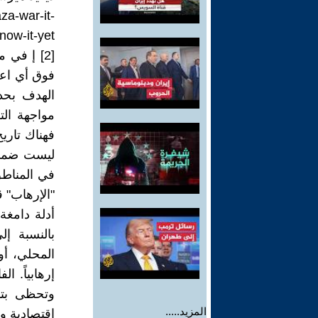
za-war-it-
now-it-yet
[2] إ في
فوق أي اعتب
الهدف بحد 
مواجهة الت
فهناك تاريخ
ليست ضماناً
في المناطق
أدلة دامغة
بالنسبة إ
المحلي، أو
إرهابياً. ا
وتحظى بتم
المزيد.....
اقتصادية و