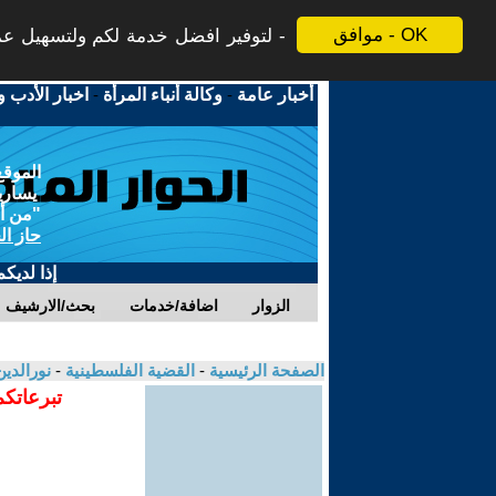
موافق - OK
لتوفير افضل خدمة لكم ولتسهيل عملي
أخبار عامة
-
وكالة أنباء المرأة
-
اخبار الأدب و
الموقع
يسارية
"من أج
حاز ال
إذا لديك
الزوار
اضافة/خدمات
بحث/الارشيف
الصفحة الرئيسية
-
القضية الفلسطينية
-
نورالدي
تبرعاتكم