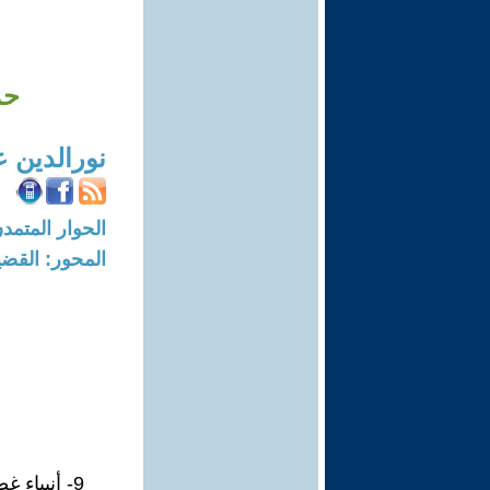
حد
نورالدين 
الحوار المتمدن-العدد: 8697 - 6
المحور: القضي
9- أنبياء غضب؛ و أدعياء تحت الطلب في كيان مسخ نال منه العطب.