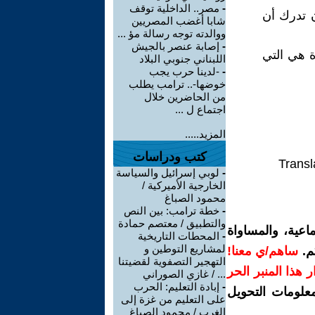
-
مصر.. الداخلية توقف
 تدرك أن
شابا أغضب المصريين
ووالدته توجه رسالة مؤ ...
-
إصابة عنصر بالجيش
ة هي التي
اللبناني جنوبي البلاد
-
-لدينا حرب يجب
خوضها-.. ترامب يطلب
من الحاضرين خلال
اجتماع ل ...
المزيد.....
كتب ودراسات
Transl
-
لوبي إسرائيل والسياسة
الخارجية الأميركية /
محمود الصباغ
-
خطة ترامب: بين النص
والتطبيق / معتصم حمادة
اعية، والمساواة
-
المحطات التاريخية
لمشاريع التوطين و
م.
ساهم/ي معنا!
التهجير التصفوية لقضيتنا
رار هذا المنبر الحر
... / غازي الصوراني
-
إبادة التعليم: الحرب
معلومات التحويل
على التعليم من غزة إلى
الغرب / محمود الصباغ