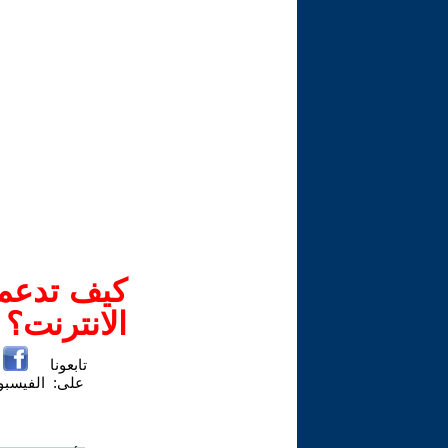
كيف تدعم-
الانترنت؟
تابعونا
على:
الفيسب