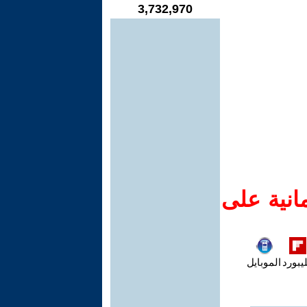
3,732,970
انية على
يبورد
الموبايل