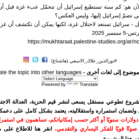
آن هو: كم سنة تستطيع إسرائيل أن تتحمّل عبء غزة قبل أن
ي تضمّ إسرائيل إليها، وليس العكس؟
 - سرائيل تستعد لاحتلال غزة، لكنها يمكن أن تكتشف أن غز
بتمبر 2025
https://mukhtaraat.palestine-studies.org/ar/
#نورالدين_علاك_الاسفي (هاشتاغ)
موضوع إلى لغات أخرى -
ate the topic into other languages
Powered by
Translate
شروع تطوعي مستقل يسعى لنشر قيم الحرية، العدالة الاجتم
. ولضمان استمراره واستقلاليته، يعتمد بشكل كامل على دعمك
دعمكم بمبلغ 10 دولارات سنويًا أو أكثر حسب إمكانياتكم، تساهمون في استم
وتًا قويًا للفكر اليساري والتقدمي
،
انقر هنا للاطلاع على 
م هذا المشروع
.