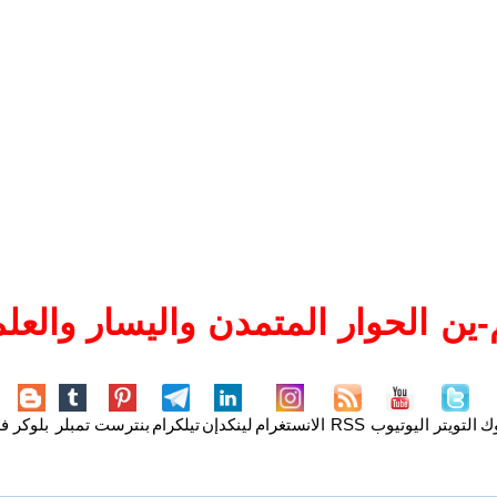
ين الحوار المتمدن واليسار والعلم
وك
التويتر
اليوتيوب
RSS
الانستغرام
لينكدإن
تيلكرام
بنترست
تمبلر
بلوكر
فل