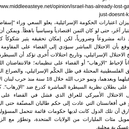
www.middleeasteye.net/opinion/israel-has-already-lost-ga
just-doesnt-k
 ميزان اعتبارات الحكومة الإسرائيلية، يعلو السعي وراء "إسقا
ار آخَر، حتى لو كان الثمن اقتصادياً وسياسياً باهظاً. ويمكن أ
ذاته مشروعاً وضرورياً، لكن إمكان تحقيقه يثير شكوكاً ك
وقع بأن الاحتلال المباشر سيؤدي إلى القضاء على المقاومة
 الاحتلال الإسرائيلي، وتاريخ احتلالات أُخرى تؤكد أن السيطرة
 لإحباط "الإرهاب" أو القضاء على تنظيماته؛ فالانتفاضتان اللت
 الفلسطينية المحتلة في ظل الحكْم الإسرائيلي، والصراع ا
"الإرهاب" قبلهما وبعدهما، ونمو حزب الله خلال 18 سنة من
 على بطلان نظرية السيطرة المباشرة كدرع ضد "الإرهاب". ك
لى الاحتلال الأميركي للعراق الذي فشل في القضاء على "
 في أفغانستان التي عادت إلى حكم طالبان المصنّفة حتى اليو
لفارق أن تلك الدول كانت لديها حكومات قائمة تتحمل المسؤولية
ويل مئات المليارات من الولايات المتحدة، وتطوّر مع الز
عسكرية محلية.