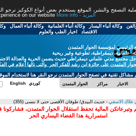
ة التصفح والنشر، الموقع يستخدم بعض أنواع الكوكيز نرجو النق
More info - المزيد
experience on our website
الفن
-
وكالة أنباء اليسار
-
وكالة أنباء العلمانية
-
وكالة أنباء العمال
-
وكا
الاقتصاد
-
اخبار الطب والعلوم
 الرئيسي لمؤسسة الحوار المتمدن
، علمانية، ديمقراطية، تطوعية وغير ربحية
ل مجتمع مدني علماني ديمقراطي حديث يضمن الحرية والعدالة الاجتم
حوار المتمدن على جائزة ابن رشد للفكر الحر والتى نالها أعلام في الفك
م مشاكل تقنية في تصفح الحوار المتمدن نرجو النقر هنا لاستخدام الموقع
كوردي
English
الاخبار
مراكز
الحوار المتمدن
ن علاك الاسفي
- حديث البيدق/ طوفان الأقصى حتى لا ننسى (355)
 وتبرعاتكن المالية تحفظ استقلال الحوار المتمدن، فشاركونا 
استمرارية هذا الفضاء اليساري الحر