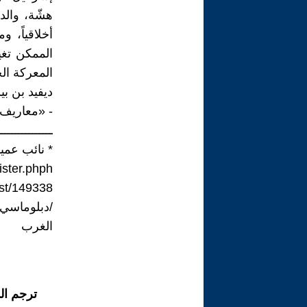
هشّة، والد
أخلاقياً، 
الممكن تغي
المعركة الح
ديفيد بن ب
- «معاريف» تاريخ ال
ــــــــــــــــ
* نائب عمي
ister.phph
st/149338
/دبلوماسي-
الغرب
ترجم ال