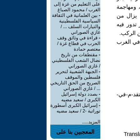
على التعليم من غزة إلى
، ومهاجمة
الغرب / محمود الصباغ
ا يزال من
-
بين العلمانية في الثقافة
السياسية الفلسطينية
 تدور فيه
والتيارات السلف ... /
غازي الصوراني
ن الركب.
-
قراءة في وثائق وقف
 في الغرب
الحرب في قطاع غزة /
معتصم حمادة
-
مقتطفات من تاريخ
نضال الشعب الفلسطيني
/ غازي الصوراني
-
الجبهة الشعبية لتحرير
فلسطين والموقف
الصريح من الحق التاريخي
... / غازي الصوراني
تقد-م-في-
-
بصدد دولة إسرائيل
الكبرى / سعيد مضيه
-
إسرائيل الكبرى أسطورة
توراتية -2 / سعيد مضيه
المزيد.....
المعجبين بنا على
Transl