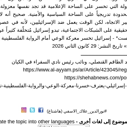
ولة التي تخسر على الساحة الإعلامية قد تجد نفسها معزولة
ومحدودة تدريجياً على الساحة السياسية والأمنية. صحيح أنه ل
ير الاتجاه، لكن الوقت يعمل ضد الإسرائيليين، لأنه في عصر
قيقية على الشبكات الاجتماعية، تبدو إسرائيل مُتخلّفة كثيراً ع
يست* - إسرائيل تخسر معركة الوعي أمام الرواية الفلسطينية
نشر: 29 كانون الثاني 2026
ــــــــــــــــــــــــــــــــ
د الطاقم القنصلي، ونائب رئيس نادي السفراء في الكيان
https://www.al-ayyam.ps/ar/Article/423045/reg
https://shehabnews.com/po
إسرائيلي-يعترف-خسرنا-معركة-الوعي-والرواية-الفلسطينية-ت
#نورالدين_علاك_الاسفي (هاشتاغ)
موضوع إلى لغات أخرى -
ate the topic into other languages