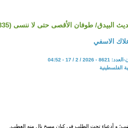
يث البيدق/ طوفان الأقصى حتى لا ننسى (335)
علاك الاسفي
20 / 2 / 17 - 04:52
ة الفلسطينية