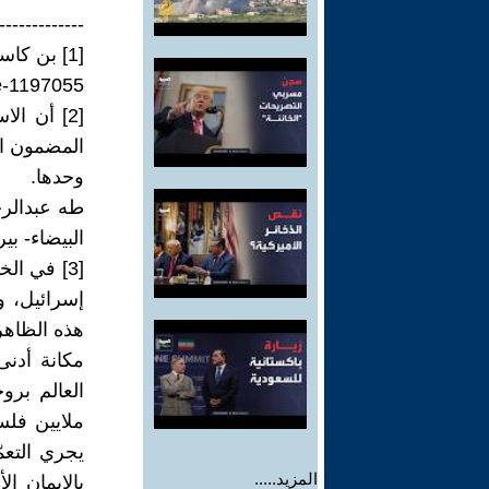
-------------
[1] بن كاسبيت – معاريف – 16/05/2025
le-1197055
[2] أن ال
المضمون ال
وحدها.
البيضاء- بيروت 
[3] في ال
إسرائيل، وي
هذه الظاهرة
مكانة أدنى
العالم برو
ملايين فلس
يجري التعمّ
المزيد.....
بالإيمان ا