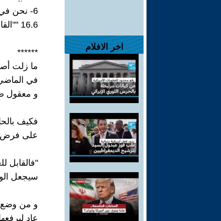
6- نحن في "غباء مطلق" ؛ و بالجرم المشهود منبوذون.
16.6 ""القابل للعكس" فرض تجريد مفارق؛ لا عرض تحديد مساوق "
اخر الافلام
******
ما زلت أصل
في الماضي 
و معقول طبع
فكيف بالحا
على فرض ال
"فالقابل لل
سيجعل الوض
و من وضع ا
عاد ليرفعه