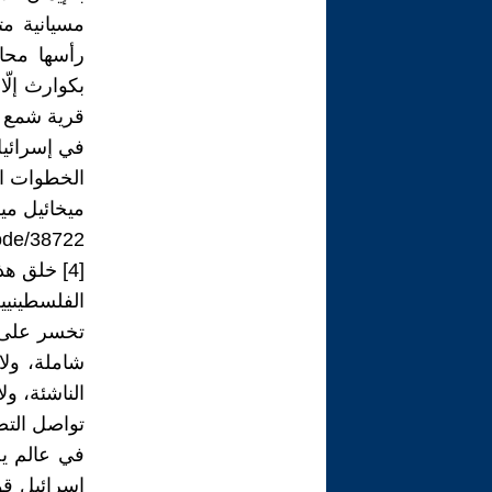
رأسها محا
بكوارث إلّ
قرية شمع في
في إسرائيل
الخطوات ال
ميخائيل ميلش
node/38722
[4] خلق ه
الفلسطينيي
تخسر على ال
شاملة، ولا
الناشئة، و
تواصل التص
في عالم يح
إسرائيل قو