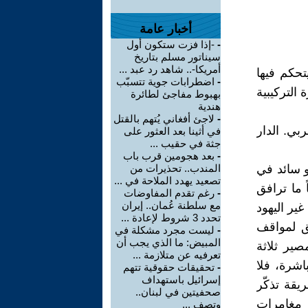
أخبار عامة
-
-إذا فزت ستكون أول
سيناتور مسلم بتاريخ
أمريكا-.. شاهد رد عبد ...
تحكم فيها
-
اضطرابات جوية تتسبّب
التركيبية
بهبوط مفاجئ لطائرة
هندية
-
لاجئ أفغاني يُتهم بالقتل
ي العربي. الدار
في أثينا بعد العثور على
جثة في حقيب ...
-
بعد هجومين قرب باب
هو سائد في
المندب.. تحذيرات من
تصعيد يهدد الملاحة في ...
 ما ترافق
-
رغم تقدم المفاوضات
مع سلطنة عُمان.. إيران
ير اليهود
تحدد 3 شروط لإعادة ...
يق لمواقف
-
ليست مجرد مشكلة في
المبيض: ما الذي يجب أن
صير ثلاثة
تعرفيه عن متلازمة ...
اشرة، فلا
-
تحقيقات حقوقية تتهم
إسرائيل باستهداف
يقة تذكّر
صحفيتين في لبنان..
 مغامرات
وتصف ...