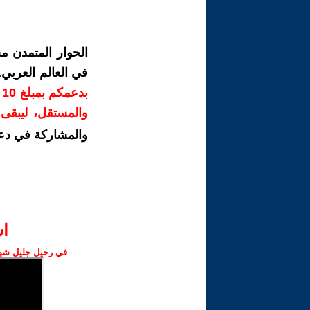
الحوار المتمدن م
في العالم العربي
ب
والمستقل، ليبقى ص
والمشاركة في دع
ا‫
في رحيل جليل شهبا