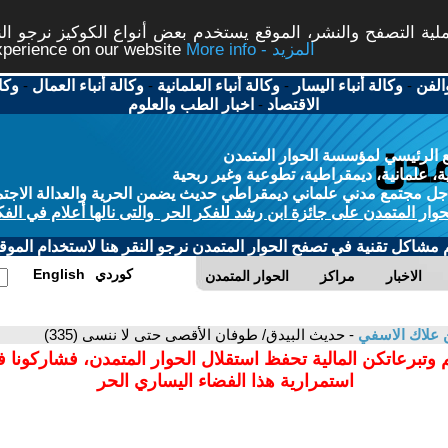
ة التصفح والنشر، الموقع يستخدم بعض أنواع الكوكيز نرجو النق
More info - المزيد
experience on our website
الفن
-
وكالة أنباء اليسار
-
وكالة أنباء العلمانية
-
وكالة أنباء العمال
-
وكا
الاقتصاد
-
اخبار الطب والعلوم
 الرئيسي لمؤسسة الحوار المتمدن
، علمانية، ديمقراطية، تطوعية وغير ربحية
ل مجتمع مدني علماني ديمقراطي حديث يضمن الحرية والعدالة الاجتم
حوار المتمدن على جائزة ابن رشد للفكر الحر والتى نالها أعلام في الفك
م مشاكل تقنية في تصفح الحوار المتمدن نرجو النقر هنا لاستخدام الموقع
كوردي
English
الاخبار
مراكز
الحوار المتمدن
ن علاك الاسفي
- حديث البيدق/ طوفان الأقصى حتى لا ننسى (335)
 وتبرعاتكن المالية تحفظ استقلال الحوار المتمدن، فشاركونا 
استمرارية هذا الفضاء اليساري الحر