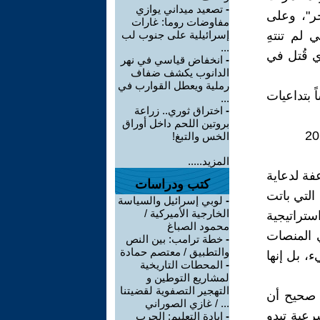
-
تصعيد ميداني يوازي
ع الإسرائيليين من 7 أكتوبر آخر"، وعلى
مفاوضات روما: غارات
لم تنتهِ
إسرائيلية على جنوب لب
...
ي قُتل في
-
انخفاض قياسي في نهر
الدانوب يكشف ضفاف
رملية ويعطل القوارب في
 بتداعيات
...
-
اختراق ثوري.. زراعة
بروتين اللحم داخل أوراق
الخس والتبغ!
المزيد.....
عفة لدعاية
كتب ودراسات
التي باتت
-
لوبي إسرائيل والسياسة
الخارجية الأميركية /
ستراتيجية
محمود الصباغ
ي المنصات
-
خطة ترامب: بين النص
والتطبيق / معتصم حمادة
، بل إنها
-
المحطات التاريخية
لمشاريع التوطين و
التهجير التصفوية لقضيتنا
 صحيح أن
... / غازي الصوراني
رعية تبدو
-
إبادة التعليم: الحرب