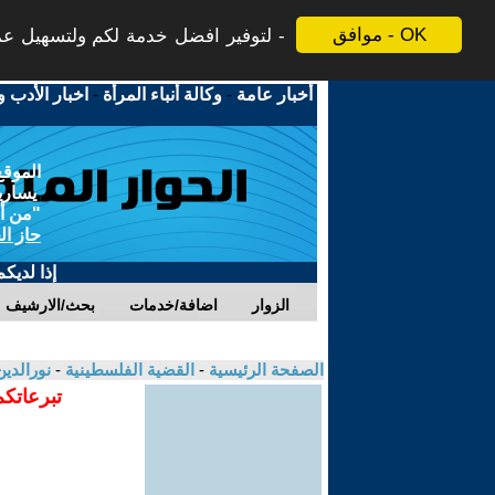
موافق - OK
لتوفير افضل خدمة لكم ولتسهيل عملي
أخبار عامة
-
وكالة أنباء المرأة
-
اخبار الأدب و
الموقع
يسارية
"من أج
حاز ال
إذا لديك
الزوار
اضافة/خدمات
بحث/الارشيف
الصفحة الرئيسية
-
القضية الفلسطينية
-
نورالدي
تبرعاتكم