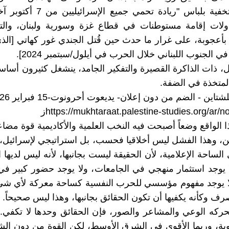
مسيانية متخفية بلباس "ريادة تحمي جمي
ولات إقامة مستوطنات في قطاع غزة وسورية ولبنان، والتي 
ا بأعجوبة، على غرار ما حدث حين قُتل الجندي غور كهاتي [الذ
 الجنوب اللبناني خلال الحرب في أيلول/سبتمبر 2024].
، ذات الذاكرة القصيرة والتفكير الجامد، ينشغل كثيرون أساساً
متخذة في الضفة.
تاين - الضم من دون إعلان- يديعوت أحرونوت-15 فبراير 2026
https://mukhtaraat.palestine-studies.org/ar/ز
ذا الواقع وضعاً أصبحت فيه النخب العلمية والأكاديمية قوة مضا
ن، وهذا الفشل ليس أخلاقيا فحسب، بل استراتيجي لإسرائيل، 
ساحة الإعلامية، لأن الحقيقة ليست بجانبها، لأنه ليس لديها ا
 يوجد استثمار منهجي في الجامعات، ولا يوجد حضور كبير ف
لا يوجد مفهوم مؤسسي للحرب النفسية كساحة معركة لأي شيء
رف وكأنه يكفيها أن تكون الحقائق بجانبها، وهذا ليس صحيحاً.
ركه الوعي والمشاعر والصور، فإن الحقائق وحدها لا تكفي.
ية، وربما الأقوى في الشرق الأوسط، لكن القوة من دون الش