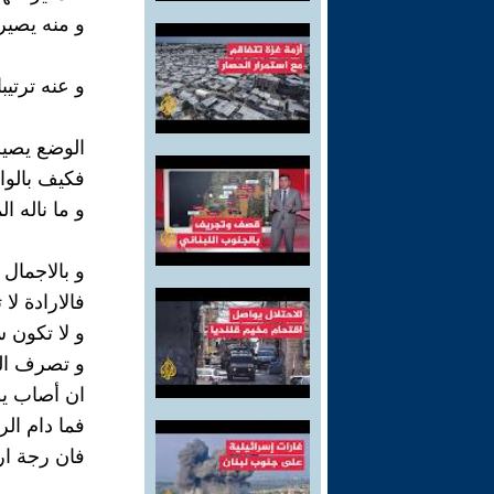
و منه يصير
و عنه ترتيبا
الوضع يصير
فكيف بالوا
و ما ناله ا
و بالاجمال
فالارادة لا
و لا تكون س
و تصرف ال
ان أصاب يوم
فما دام ال
فان رجة ارك