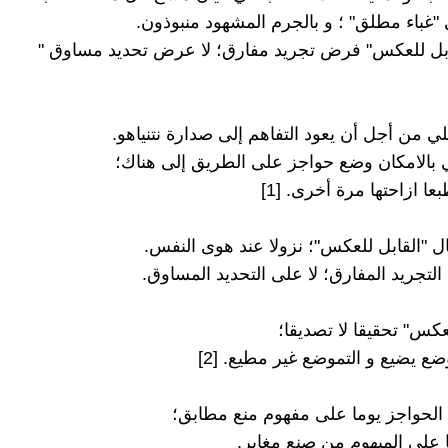
ي من أجل أن يعود التفاهم إلى صدارة نتنياهو.
بالامكان وضع حواجز على الطريق إلى هناك؛
ا ازاحتها مرة أخرى. [1]
ل "القابل للعكس"؛ نزولا عند هوى النفس.
تجريد المفارق؛ لا على التحديد المساوق.
عكس" تحقيقا لا تصديقا؛
ع يضيع و التموضع غير مطيع. [2]
لحواجز يوما على مفهوم منع مطابق؛
ا على المبهوم من صنع مغاير.