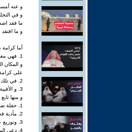
و عنه أمسى 
و في التجل
ما فقد اضط
و ما افتقد 
أما كرامة ب
1. فهي معضلة
و المكان ال
على كرامة 
2. في تلك الجحور
3. و الأقبية السرية.
و منها تابع
1. حفلة ضخمة في الشرق الأوسط,
2. مأدبة فخمة
3. وتوزيع عام للغنائم
4. دعي إليها الجميع غيرنا.