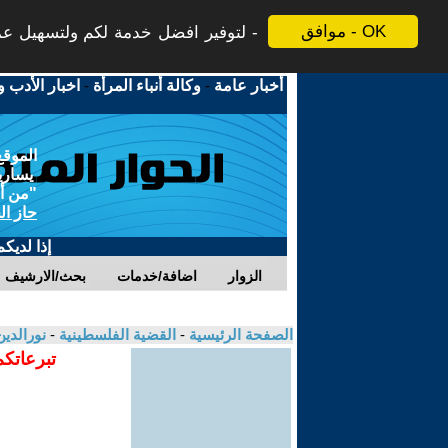
موافق - OK
لتوفير افضل خدمة لكم ولتسهيل عملي
أخبار عامة
-
وكالة أنباء المرأة
-
اخبار الأدب و
الموقع
يسارية
"من أج
حاز ال
إذا لديك
الزوار
اضافة/خدمات
بحث/الارشيف
الصفحة الرئيسية
-
القضية الفلسطينية
-
نورالدي
تبرعاتكم