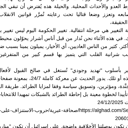
لعدو والأحداث المحلية. والحيلة هذه يُفترض أن تبقي الج
عه وتعزز وضعا قتاليا تحت رعايته تُمرَّر قوانين الانقلا
الحقيقة،
التغيير هي مرحلة انتقالية. تغيير الحكومة اليوم ليس تغيير ب
 في هذه الأثناء نحن نُدار من قبل أناس أشرار يحوّلون محيطه
ثر. كثير من الناس العاديين، أي الأخيار، يميلون يمينا بسبب 
 شرانية القلب التي يتميز بها قسم كبير من المتفرغين ا
ير بأسلوب "تهديد وجودي" تُستغل في صالح القبول لأفعا
تلاعبات كهذه أو تلك. يدور الحديث عن معركة ك
َدة، ومؤثرين، وتسويق سياسة وفقا لمزايا الطرائد. طريقة ال
يدا لخطوة معينة بل إحاطة الطرائد بالشبكات تمهيدا للانتخابا
24/
https://alghad.com/Section-172/صحافة-عبرية/حروب-الاستنزاف-ع
ن تكون بوصلتنا الأخلاقية واضحة. على إسرائيل أن تكون "منارة 