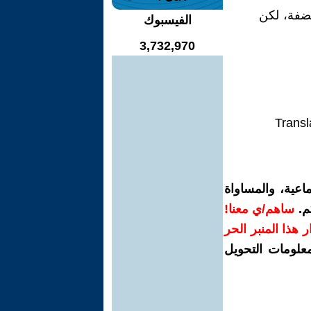
لضفة، لكن
الفيسبوك
3,732,970
Transl
اعية، والمساواة
م.
ساهم/ي معنا!
رار هذا المنبر الحر
معلومات التحويل