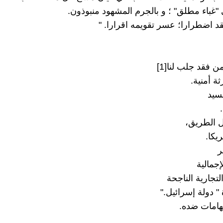
ن فقد جلب لنا[1]
سيد
 الطريق،
ر
تهامات ضده.