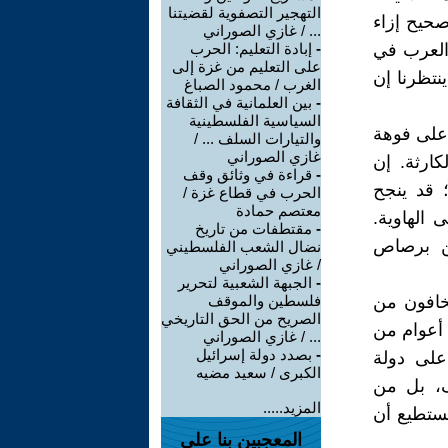
التهجير التصفوية لقضيتنا
صحيح إزاء
... / غازي الصوراني
 العرب في
-
إبادة التعليم: الحرب
على التعليم من غزة إلى
نتظرنا إن
الغرب / محمود الصباغ
-
بين العلمانية في الثقافة
السياسية الفلسطينية
على فوهة
والتيارات السلف ... /
غازي الصوراني
ارثة. إن
-
قراءة في وثائق وقف
؛ قد ينجح
الحرب في قطاع غزة /
معتصم حمادة
الهاوية.
-
مقتطفات من تاريخ
ن برصاص
نضال الشعب الفلسطيني
/ غازي الصوراني
-
الجبهة الشعبية لتحرير
يخافون من
فلسطين والموقف
الصريح من الحق التاريخي
 أعوام من
... / غازي الصوراني
-
بصدد دولة إسرائيل
على دولة
الكبرى / سعيد مضيه
ف، بل من
المزيد.....
تستطيع أن
المعجبين بنا على