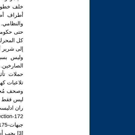
خلف خطوط ا
أطراف أصاب
والنظامي. 
حتى حكومة 
كل المحرك.
إلى شرير أك
وليس بسبب
الصارخين.
حملات تأث
وصحف مُجنّ
ليس فقط تأي
ران ادليست 12/2025
جبهات-2060175
[3] يجب أ