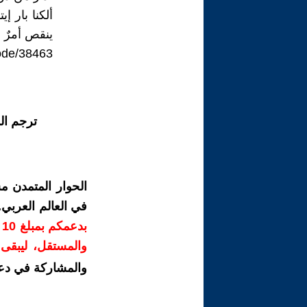
ألكنا بار 
ينقص أمرٌ مهم- -5 
node/38463
ترجم ال
الحوار المتمدن م
في العالم العربي
ب
والمستقل، ليبقى ص
والمشاركة في دع