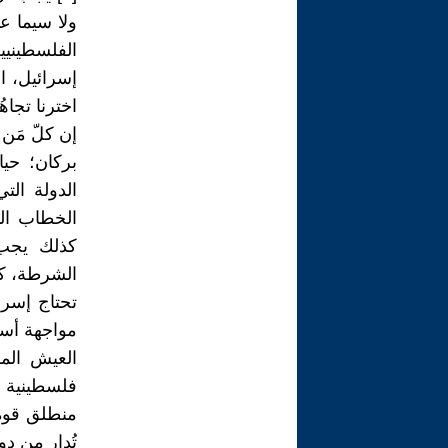
ولا سيما عن
الفلسطينيي
إسرائيل، ا
اخترنا تجا
إن كلّ مَن
بركان؛ حي
الدولة الت
الخطاب الم
كذلك يجب 
الشرطة، كي 
تحتاج إسرا
مواجهة أسئ
العيش الم
فلسطينية 
منطلق قوة.
تُدار من دو