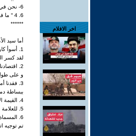
6- نحن في "غباء مطلق" ؛ و بالجرم المشهود منبوذون.
6. 4 " ما فقد اضطرارا؛ عسر تقويمه اقرارا. "
******
اخر الافلام
أما سيد الأم
1. أسوأ كارثة أمنية.
لقد كسر ال
2. اقتصادنا.
و على طول
3. فقدنا أمريكا.
ببساطة دم
4. القيمة الإجمالية
5. للعلامة التجارية الناجحة
6. المسماة " دولة إسرائيل."
تم توجيه ا