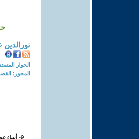
حد
نورالدين 
الحوار المتمدن-العدد: 8607 - 6
المحور: القضي
9- أنبياء غضب؛ و أدعياء تحت الطلب في كيان مسخ نال منه العطب.