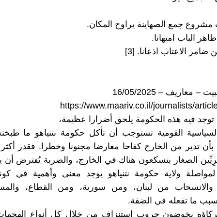
ت مشروع جمع الصهاينة يراوح المكان.
اهر الباب امتهانا.
 ضامر الاعتاب اذعانا. [3]
https://www.maariv.co.il/journalists/artic
لسياسية القومية تستوجب أن تأكل حكومة نتنياهو ما طبخت
 بأن تدير من الخارج كفاحا معارضا مجنونا وخطرا. فقدر أكثر 
ِيِّين الصغار يتسكعون هناك في الخارج، والضربة يُفترض أن ي
لمواصلة ولاية حكومة نتنياهو يوجد معنى وأهمية في كون
 والانسحاب من لبنان، ومن سورية، ومن القطاع، والم
بسبب ما تفعله في الضفة.
شركاؤه يخوضون حروب استنزاف من خلال كل أنواع الهجمات 