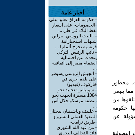
أخبار عامة
-
حكومة العراق تعلق على
-الخصومات- على أسعار
نفط البلاد في ظل ...
-
-البيت الروسي- ببرلين-
شبهات استخباراتية
فرنسية تحرج ألمانيا ...
-
نائب الرئيس التركي
يتحدث عن احتمالية
انضمام مصر إلى اتفاقية
...
-
الجيش الروسي يسيطر
على بلدة أخرى في
ه. محظور
خاركوف (فيديو)
-
سوبيانين: تحييد نحو
مما ينبغي
1984 مسيرة اتجهت نحو
تلقوها من
منطقة موسكو خلال أس
...
ها حكومة
-
علييف وباشينيان يبحثان
سؤولة عن
التنفيذ العملي لمشروع
-طريق ترامب-
-
من عبد الله الشهري
البطولية
قائد التحالف البحري