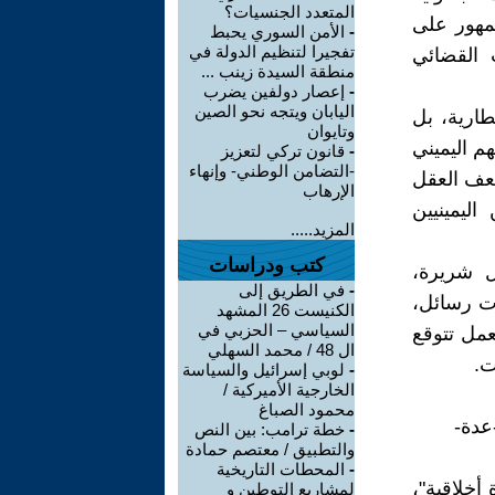
المتعدد الجنسيات؟
مهور على
-
الأمن السوري يحبط
تفجيرا لتنظيم الدولة في
ب القضائي
منطقة السيدة زينب ...
-
إعصار دولفين يضرب
اليابان ويتجه نحو الصين
طارية، بل
وتايوان
م اليميني
-
قانون تركي لتعزيز
-التضامن الوطني- وإنهاء
ضعف العقل
الإرهاب
ليمينيين
المزيد.....
كتب ودراسات
ل شريرة،
-
في الطريق إلى
املة 24/7، بمعونة صفحات رسائل،
الكنيست 26 المشهد
السياسي – الحزبي في
عمل تتوقع
ال 48 / محمد السهلي
ت.
-
لوبي إسرائيل والسياسة
الخارجية الأميركية /
محمود الصباغ
لى-عدة-
-
خطة ترامب: بين النص
والتطبيق / معتصم حمادة
-
المحطات التاريخية
أخلاقية"،
لمشاريع التوطين و