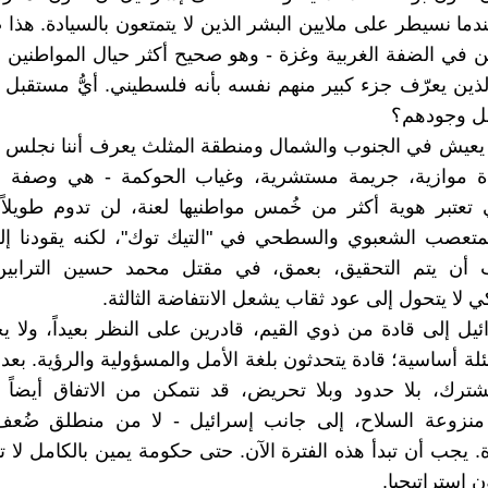
دما نسيطر على ملايين البشر الذين لا يتمتعون بالسيادة. هذا 
ن في الضفة الغربية وغزة - وهو صحيح أكثر حيال المواطنين
لذين يعرّف جزء كبير منهم نفسه بأنه فلسطيني. أيُّ مستقبل ي
هُل وجودهم؟
 يعيش في الجنوب والشمال ومنطقة المثلث يعرف أننا نجلس 
اة موازية، جريمة مستشرية، وغياب الحوكمة - هي وصفة لك
ي تعتبر هوية أكثر من خُمس مواطنيها لعنة، لن تدوم طويلاً
تعصب الشعبوي والسطحي في "التيك توك"، لكنه يقودنا إلى 
أن يتم التحقيق، بعمق، في مقتل محمد حسين الترابي
لا يتحول إلى عود ثقاب يشعل الانتفاضة الثالثة.
ئيل إلى قادة من ذوي القيم، قادرين على النظر بعيداً، ولا 
لة أساسية؛ قادة يتحدثون بلغة الأمل والمسؤولية والرؤية. بعد
شترك، بلا حدود وبلا تحريض، قد نتمكن من الاتفاق أيضاً 
منزوعة السلاح، إلى جانب إسرائيل - لا من منطلق ضُع
 يجب أن تبدأ هذه الفترة الآن. حتى حكومة يمين بالكامل لا 
ن استراتيجيا.