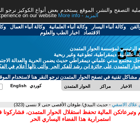
ة التصفح والنشر، الموقع يستخدم بعض أنواع الكوكيز نرجو النق
More info - المزيد
experience on our website
الفن
-
وكالة أنباء اليسار
-
وكالة أنباء العلمانية
-
وكالة أنباء العمال
-
وكا
الاقتصاد
-
اخبار الطب والعلوم
 الرئيسي لمؤسسة الحوار المتمدن
، علمانية، ديمقراطية، تطوعية وغير ربحية
ل مجتمع مدني علماني ديمقراطي حديث يضمن الحرية والعدالة الاجتم
حوار المتمدن على جائزة ابن رشد للفكر الحر والتى نالها أعلام في الفك
م مشاكل تقنية في تصفح الحوار المتمدن نرجو النقر هنا لاستخدام الموقع
كوردي
English
الاخبار
مراكز
الحوار المتمدن
ن علاك الاسفي
- حديث البيدق/ طوفان الأقصى حتى لا ننسى (323)
 وتبرعاتكن المالية تحفظ استقلال الحوار المتمدن، فشاركونا 
استمرارية هذا الفضاء اليساري الحر