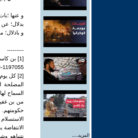
و عنها ؛با
بدلال؛ عن ظ
و باذلال؛ من
---------
[1] بن كاسبيت – معاريف – 16/05/2025
le-1197055
[2] كل يوم توجد فيه هذه الحكومة يلحق أضرارا عظيمة،
المصلحة ا
السماح لها
من بن غفير
حكومتهم. 
الاستسلام
الانتفاضة 
المزيد.....
نتنياهو و