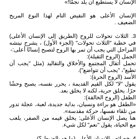
الإنسان لا يستطيع أن يلد نجمًا!»
الإنسان الأعلى هو النقيض التام لهذا النوع المريح
الضعيف .
3. الثلاث تحولات للروح (الطريق إلى الإنسان الأعلى)
في خطبة "الثلاث تحولات" (الجزء الأول) ، يشرح نيتشه
المراحل التي يجب أن تمر بها الروح لتصبح إنسانًا أعلى:-
الجمل (الروح الثقيلة):
تحمل أثقال المجتمع والأخلاق والتقاليد (مثل "يجب أن
تطيع"، "يجب أن تتواضع").
الأسد (الروح الحرة):
يقول "لا" لكل القيم القديمة ، يحرر نفسه، يصبح وحشًا
حرًا. يخلق حرية، لكنه لا يخلق بعد.
الطفل (الروح الخالقة):
«الطفل هو براءة ونسيان، بداية جديدة، لعبة، عجلة تدور
من تلقاء نفسها، حركة مقدسة».
هنا يصل الإنسان الأعلى: يخلق قيمه من الصفر، يلعب
مع الحياة، يقول "نعم" لكل شيء.
4. خصائص الإنسان الأعلى (ما هو بالضبط ؟)