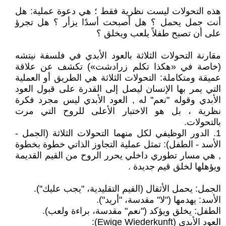
هذه التحولات ليست نظرية فقط ؛ هي دعوة عملية: هل
أنت جمل يحمل ؟ هل أصبحت أسدًا يزأر ؟ هل تجرؤ
على أن تصبح طفلاً يلعب ويخلق ؟
مقارنة التحولات الثلاثة بالعود الأبدي في فلسفة نيتشه
(خاصة في «هكذا تكلم زرادشت») تكشف عن علاقة
عميقة ومتكاملة: التحولات الثلاثة هي الطريق أو العملية
التي يمر بها الإنسان ليصل إلى القدرة على قبول العود
الأبدي وقوله "نعم" له , العود الأبدي ليس مجرد فكرة
نظرية ، بل هو الاختبار الأعلى للروح التي مرت
بالتحولات.
1. الدور الوظيفي لكل منهما التحولات الثلاثة (الجمل -
الأسد - الطفل): تمثل عملية التجاوز الذاتي خطوة بخطوة
, هي مسار تطوري داخلي يحرر الروح من القيم القديمة
ويؤهلها لخلق قيم جديدة .
الجمل: يحمل الأثقال (القيم التقليدية، "يجب عليك").
الأسد: يهدمها ("لا" مقدسة، "أريد").
الطفل: يخلق ويؤكد ("نعم" مقدسة، براءة ولعب).
العود الأبدي (Ewige Wiederkunft):