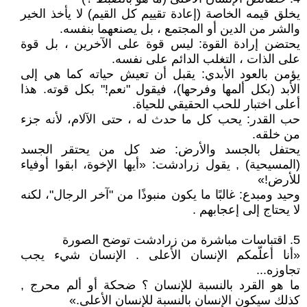
يخلق قيمه الخاصة (إعادة تقييم كل القيم) لا يأخذ الخير
والشر من الدين أو المجتمع ، بل يصنعهما بنفسه.
يحتضن إرادة القوة: ليس قوة على الآخرين ، بل قوة
على الذات ، التغلب الدائم على نفسه.
يؤمن بالعود الأبدي: يقبل أن تعيش حياته كما هي إلى
الأبد (بكل ألمها وفرحها)، فيقول "نعم!" بكل قوته. هذا
أعلى اختبار للحب الحقيقي للحياة.
حب القدر: يحب كل ما حدث له ، حتى الآلام، لأنه جزء
من خلقه.
يحتفل بالجسد والأرض: ضد كل من يحتقر الجسد
(المسيحية) , يقول زرادشت: «أيها الإخوة، ابقوا أوفياء
للأرض!»
وحيد ومبدع: غالبًا ما يكون منبوذًا من "آخر الرجال"، لكنه
لا يحتاج إلى إعجابهم .
5. اقتباسات مباشرة من زرادشت توضح الصورة
«أنا أعلّمكم الإنسان الأعلى . الإنسان شيء يجب
تجاوزه...
ما هو القرد بالنسبة للإنسان ؟ ضحكة أو ألم محرج ,
كذلك سيكون الإنسان بالنسبة للإنسان الأعلى.»