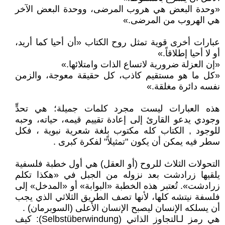
«وحدة البعض هي هروب المرضى، ووحدة البعض الآخر
هي الهروب من المرضى.»
عبارات أخرى قوية تمثل روح الكتاب «أن أحيا كما أريد،
أو لا أحيا إطلاقاً.»
«إن العزلة ضرورية لاتساع الذات وامتلائها.»
«كل ما هو مستقيم كاذب، كل حقيقة معوجة، والزمن
نفسه دائرة مغلقة.»
هذه العبارات ليست مجرد كلمات جميلة؛ هي تحدٍّ
وجودي يدعو القارئ إلى إعادة تقييم قيمه، حياته، وحبه
للوجود , الكتاب كله مكتوب بلغة شعرية نبوية ، فكل
سطر فيه يمكن أن يكون "تمثيلاً" لفكرة كبرى .
التحولات الثلاث للروح (أو العقل) هي أول خطبة فلسفية
يلقيها زرادشت بعد نزوله من الجبل في «هكذا تكلم
زرادشت». تُعتبر هذه الخطبة «البوابة» أو «المدخل» إلى
فلسفة نيتشه كلها، لأنها تصف الطريق الثلاثي الذي يجب
أن يسلكه الإنسان ليصبح الإنسان الأعلى (السوبرمان) .
هي رمز لـالتجاوز الذاتي (Selbstüberwindung): كيف