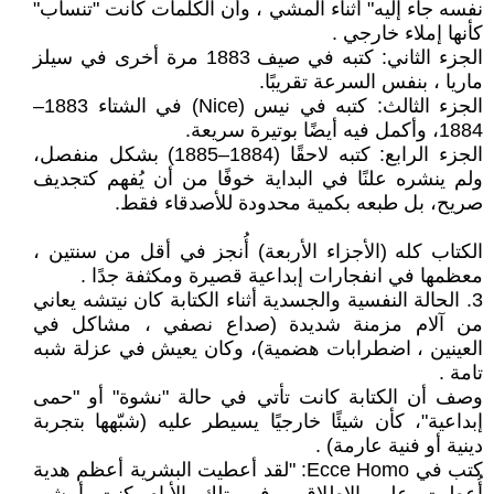
نفسه جاء إليه" أثناء المشي ، وأن الكلمات كانت "تنساب"
كأنها إملاء خارجي .
الجزء الثاني: كتبه في صيف 1883 مرة أخرى في سيلز
ماريا ، بنفس السرعة تقريبًا.
الجزء الثالث: كتبه في نيس (Nice) في الشتاء 1883–
1884، وأكمل فيه أيضًا بوتيرة سريعة.
الجزء الرابع: كتبه لاحقًا (1884–1885) بشكل منفصل،
ولم ينشره علنًا في البداية خوفًا من أن يُفهم كتجديف
صريح، بل طبعه بكمية محدودة للأصدقاء فقط.
الكتاب كله (الأجزاء الأربعة) أُنجز في أقل من سنتين ،
معظمها في انفجارات إبداعية قصيرة ومكثفة جدًا .
3. الحالة النفسية والجسدية أثناء الكتابة كان نيتشه يعاني
من آلام مزمنة شديدة (صداع نصفي ، مشاكل في
العينين ، اضطرابات هضمية)، وكان يعيش في عزلة شبه
تامة .
وصف أن الكتابة كانت تأتي في حالة "نشوة" أو "حمى
إبداعية"، كأن شيئًا خارجيًا يسيطر عليه (شبّهها بتجربة
دينية أو فنية عارمة) .
كتب في Ecce Homo: "لقد أعطيت البشرية أعظم هدية