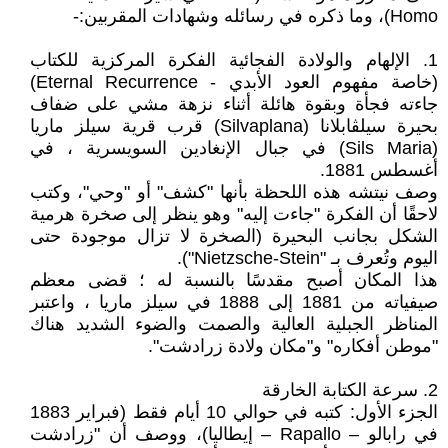
Homo)، وما ذكره في رسائله وشهادات المقربين:-
1. الإلهام والولادة الفجائية الفكرة المركزية للكتاب
(خاصة مفهوم العود الأبدي - Eternal Recurrence)
جاءته فجأة وبقوة هائلة أثناء نزهة مشي على ضفاف
بحيرة سيلڤابلانا (Silvaplana) قرب قرية سيلز ماريا
(Sils Maria) في جبال الإنغادين السويسرية ، في
أغسطس 1881.
وصف نيتشه هذه اللحظة بأنها "كشف" أو "وحي"، وكتب
لاحقًا أن الفكرة "جاءت إليه" وهو ينظر إلى صخرة هرمية
الشكل بجانب البحيرة (الصخرة لا تزال موجودة حتى
اليوم وتُعرف بـ "Nietzsche-Stein").
هذا المكان أصبح مقدسًا بالنسبة له ؛ قضى معظم
صيفياته من 1881 إلى 1888 في سيلز ماريا ، واعتبر
المناظر الجبلية العالية والصمت والضوء الشديد هناك
"موطن أفكاره" و"مكان ولادة زرادشت".
2. سرعة الكتابة الخارقة
الجزء الأول: كتبه في حوالي 10 أيام فقط (فبراير 1883
في رابالو – Rapallo – إيطاليا)، ووصف أن "زرادشت