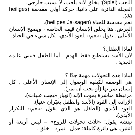
اللعب (Spiel): يخلق لأنه يلعب، لا لسبب خارجي.
العجلة الدائرة على ذاتها: حركة أولى مقدسة (heiliges
Ja).
نعم مقدسة للحياة (heiliges Ja-sagen).
الغرض: هنا يخلق الإنسان قيمه الخاصة ، ويصبح الإنسان
الأعلى . يقول «نعم» للعود الأبدي، لكل شيء في الحياة.
لماذا الطفل؟
لأن الأسد يستطيع فقط الهدم ، أما الطفل فيبني عالمه
الجديد .
لماذا هذه التحولات مهمة جدًا ؟
هي الوصفة لكيفية الوصول إلى الإنسان الأعلى , كل
إنسان يمر بها (أو يجب أن يمر).
مرتبطة مباشرة بموت الإله (انهيار «يجب عليك»).
الإرادة إلى القوة (الأسد والطفل يعبّران عنها).
العود الأبدي (الطفل هو الذي يقول «نعم» للتكرار
الأبدي).
نيتشه يقول: «ثلاث تحولات للروح» – ليس أربعة أو
اثنتين. هي دائرة كاملة: حمل - تمرد – خلق .