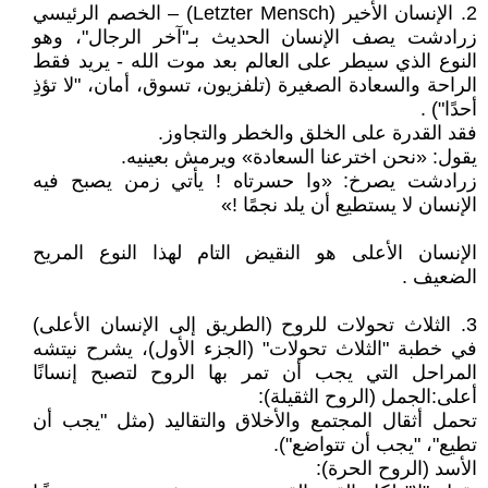
2. الإنسان الأخير (Letzter Mensch) – الخصم الرئيسي
زرادشت يصف الإنسان الحديث بـ"آخر الرجال"، وهو
النوع الذي سيطر على العالم بعد موت الله - يريد فقط
الراحة والسعادة الصغيرة (تلفزيون، تسوق، أمان، "لا تؤذِ
أحدًا") .
فقد القدرة على الخلق والخطر والتجاوز.
يقول: «نحن اخترعنا السعادة» ويرمش بعينيه.
زرادشت يصرخ: «وا حسرتاه ! يأتي زمن يصبح فيه
الإنسان لا يستطيع أن يلد نجمًا !»
الإنسان الأعلى هو النقيض التام لهذا النوع المريح
الضعيف .
3. الثلاث تحولات للروح (الطريق إلى الإنسان الأعلى)
في خطبة "الثلاث تحولات" (الجزء الأول)، يشرح نيتشه
المراحل التي يجب أن تمر بها الروح لتصبح إنسانًا
أعلى:الجمل (الروح الثقيلة):
تحمل أثقال المجتمع والأخلاق والتقاليد (مثل "يجب أن
تطيع"، "يجب أن تتواضع").
الأسد (الروح الحرة):