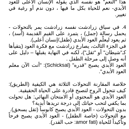
هذا "النعم" هو نفسه الذي يقوله الإنسان الأعلى للعود
الأبدي- نعم للحياة بكل ما فيها ، دون ندم أو رغبة في
تغيير.
4. في سياق زرادشت نفسه زرادشت يمر بالتحولات -
يحمل رسالة (جمل) ، يتمرد على القيم القديمة (أسد) ،
ثم يعود ليعلّم العود الأبدي (طفل/إنسان أعلى).
في الجزء الثالث، يصارع زرادشت مع فكرة العود (يتقيأها
كـ"شيطان" أو "ثقل")، لكنه في النهاية يقبلها – دليل على
أنه وصل إلى مرحلة الطفل .
العود الأبدي يصبح "قدره" (Schicksal): "أنت الآن معلم
العود الأبدي".
خلاصة المقارنة التحولات الثلاثة هي الكيفية (الطريق):
كيف تتحول الروح لتصبح قادرة على الحياة الحقيقية.
العود الأبدي هو المحتوى أو الامتحان النهائي: هل تحولت
بما يكفي لتحب حياتك إلى درجة تريدها أبدية؟
بدون التحولات - العود الأبدي يصبح كابوساً (ثقل يسحق).
مع التحولات (خاصة الطفل) - العود الأبدي يصبح فرحاً
وتأكيداً للحياة (amor fati: حب القدر).