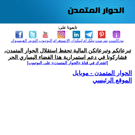
تابعونا على:
بودكاست
بنترست
تيلكرام
لينكدإن
الانستغرام
اليوتيوب
التويتر
الفيسبوك
تبرعاتكم وتبرعاتكن المالية تحفظ استقلال الحوار المتمدن،
فشاركونا في دعم استمرارية هذا الفضاء اليساري الحر
[اشترك في قناة ‫«الحوار المتمدن» على اليوتيوب]
الحوار المتمدن - موبايل
الموقع الرئيسي