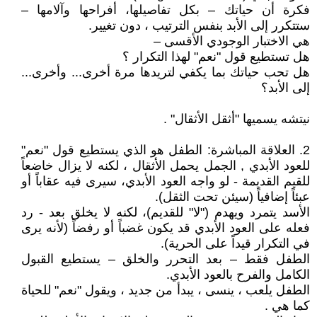
فكرة أن حياتك – بكل تفاصيلها، أفراحها وآلامها –
ستتكرر إلى الأبد بنفس الترتيب ، دون تغيير.
هي الاختبار الوجودي الأقسى –
هل تستطيع قول "نعم" لهذا التكرار ؟
هل تحب حياتك بما يكفي لتريدها مرة أخرى... وأخرى...
إلى الأبد؟
نيتشه يسميها "أثقل الأثقال" .
2. العلاقة المباشرة: الطفل هو الذي يستطيع قول "نعم"
للعود الأبدي , الجمل يحمل الأثقال ، لكنه لا يزال خاضعاً
للقيم القديمة - لو واجه العود الأبدي، سيرى فيه عقاباً أو
عبئاً إضافياً (سيئن تحت الثقل).
الأسد يتمرد ويهدم ("لا" للقديم)، لكنه لا يخلق بعد - رد
فعله على العود الأبدي قد يكون غضباً أو رفضاً (لأنه يرى
في التكرار قيداً على الحرية).
الطفل فقط – بعد التحرر والخلق – يستطيع القبول
الكامل والفرح بالعود الأبدي.
الطفل يلعب ، ينسى ، يبدأ من جديد ، ويقول "نعم" للحياة
كما هي .