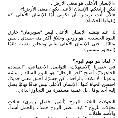
«الإنسان الأعلى هو معنى الأرض .
ليكن إرادتكم: الإنسان الأعلى يكون معنى الأرض!»
«الآن أنتِ تريدين أن تكوني أمًا للإنسان الأعلى ؟»
(يقولها للحكماء).
6. عند نيتشه الإنسان الأعلى ليس "سوبرمان" خارق
القوة الجسدية , هو روحي وخلاق أكثر منه جسدي , ليس
مثاليًا , حتى الإنسان الأعلى يتألم ويتجاوز نفسه دائمًا
(التجاوز مستمر) .
7. لماذا هو مهم اليوم؟
في عصرنا (الاستهلاك، التواصل الاجتماعي، "السعادة
الجاهزة")، أصبح "آخر الرجال" هو النوع السائد , نيتشه
يدعونا - لا تكتفِ بالراحة ، كن جسرًا، اخلق معنى جديدًا،
احتضن الحياة كلها , الإنسان الأعلى ليس هدفًا نهائيًا يصل
إليه أحد يومًا ، بل عملية مستمرة من التجاوز الذاتي .
التحولات الثلاثة للروح (أشهر فصل رمزي) «ثلاث
تحوّلات للروح " كيف تصير الروح جملاً ، والجمل أسداً،
والأسد طفلاً.»