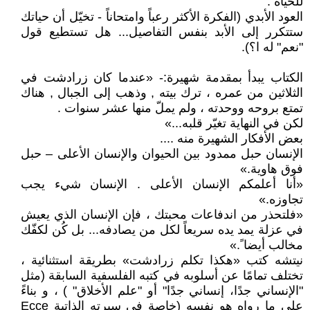
للحياة .
العود الأبدي (الفكرة الأكثر رعباً وامتحاناً - تخيّل أن حياتك
ستتكرر إلى الأبد بنفس التفاصيل... هل تستطيع قول
"نعم" له ا؟).
الكتاب يبدأ بمقدمة شهيرة:- «عندما كان زرادشت في
الثلاثين من عمره ، ترك بيته , وذهب إلى الجبال , هناك
تمتع بروحه ووحدته ، ولم يملّ منها عشر سنوات .
لكن في النهاية تغيّر قلبه...»
بعض الأفكار الشهيرة منه ....
الإنسان حبل ممدود بين الحيوان والإنسان الأعلى – حبل
فوق هاوية.»
«أنا أعلمكم الإنسان الأعلى . الإنسان شيء يجب
تجاوزه.»
«فلتحذر من اندفاعات محبتك ، فإن الإنسان الذي يعيش
في عزلة يمد يده سريعاً لكل من يصادفه... بل كُن لكفّك
مخالب أيضا ً.»
نيتشه كتب «هكذا تكلم زرادشت» بطريقة استثنائية ،
تختلف تمامًا عن أسلوبه في كتبه الفلسفية السابقة (مثل
"الإنساني جدًا، إنساني جدًا" أو "علم الأخلاق" ) ، و بناءً
على ما رواه هو نفسه (خاصة في سيرته الذاتية Ecce