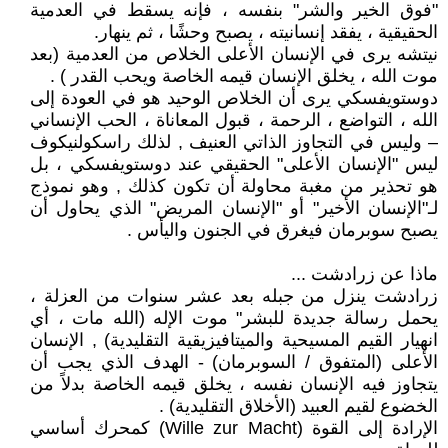
"فوق الخير والشر" بنفسه ، فإنه يسقط في العدمية
الحقيقية ، يفقد إنسانيته ، يصبح وحشًا ، ثم ينهار.
نيتشه يرى في الإنسان الأعلى الخلاص من العدمية (بعد
موت الله ، يخلق الإنسان قيمه الخاصة ويحب القدر ) .
دوستويفسكي يرى أن الخلاص الوحيد هو في العودة إلى
الله ، التواضع ، الرحمة ، قبول المعاناة ، الحب الإنساني
– وليس في التجاوز الذاتي العنيف , لذلك راسكولنيكوف
ليس "الإنسان الأعلى" الحقيقي عند دوستويفسكي ، بل
هو تحذير من مغبة محاولة أن تكون كذلك , وهو نموذج
لـ"الإنسان الأخير" أو "الإنسان المريض" الذي يحاول أن
يصبح سوبرمان فيغرق في الجنون واليأس .
ماذا عن زرادشت ...
زرادشت ينزل من جبله بعد عشر سنوات من العزلة ،
يحمل رسالة جديدة للبشر" موت الإله (الله مات ، أي
انهيار القيم المسيحية والميتافيزيقية التقليدية) , الإنسان
الأعلى (المتفوق / السوبرمان) - الهدف الذي يجب أن
يتجاوز فيه الإنسان نفسه ، يخلق قيمه الخاصة بدلاً من
الخضوع لقيم العبيد (الأخلاق التقليدية) .
الإرادة إلى القوة (Wille zur Macht) كمحرك أساسي