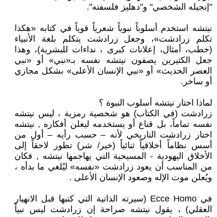
"إنجيله الشخصي" و"دهليز فلسفته".
نيتشه استخدم أسلوباً نبوياً شعرياً قوياً في كتابه «هكذا
تكلم زرادشت»، وجعل زرادشت يتكلم بلغة الأنبياء
(خطب، أمثال، إعلانات كبرى ، نداءات للبشرية)، وهذا
جعل الكثيرين يصفون نيتشه نفسه بـ«نبي» أو «نبي
العصر الحديث» أو «نبي الإنسان الأعلى» بشكل مجازي
أو ساخر.
لماذا اختار نيتشه أسلوب النبوة ؟
زرادشت (في الكتاب) هو شخصية رمزية ، ليس نيتشه
نفسه تماماً، بل قناع أو يستخدمه ليعلن أفكاره , نيتشه
اختار زرادشت التاريخي لأنه – حسب رأيه – أول من
أسس نظاماً أخلاقياً ثنائياً (خير/ شر) تطور لاحقاً إلى
الأخلاق اليهودية - المسيحية التي يهاجمها نيتشه , فكان
من المناسب أن يعود زرادشت «نفسه» ليُلغي ما بدأه ،
ويُعلن موت الإله وصعود الإنسان الأعلى .
في Ecce Homo (سيرته الذاتية التي كتبها قبل الانهيار
العقلي) ، يقول نيتشه صراحة إن زرادشت ليس نبياً