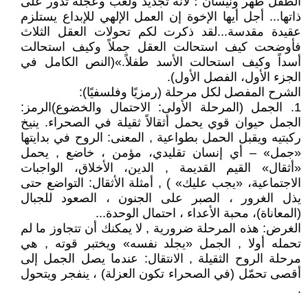
الطفل طهر ونيسان ؛ لأنه تجديد ولعب وعجلة تدور على
ذاتها... أجل أيها الإخوة إن العمل الإلهي للإبداع يستلزم
عقيدة مقدسة...لقد ذكرت لكم تحولات العقل الثلاث
فأوضحت كيف استحالت العقل جملاً وكيف استحالت
أسداً وكيف استحالت الأسد طفلاً.»(النص الكامل في
الجزء الأول، الفصل الأول).
الشرح المفصل لكل مرحلة (رمزيًا وفلسفيًا):
1. الجمل (المرحلة الأولى: الاحتمال والخضوع)الرمز:
الجمل حيوان قوي يحمل أثقالاً ثقيلة في الصحراء. ينيخ
ركبتيه ويقبل الحمل بطواعية , المعنى: الروح في بدايتها
«جمل» – أي إنسان تقليدي، مؤمن ، خاضع , يحمل
«أثقال» القيم القديمة , الدين، الأخلاق، الواجبات
الاجتماعية، «يجب عليك» ) , أمثلة الأثقال: التواضع حتى
يذل الغرور ، الصبر على الجنون ، الصعود للجبال
(المعاناة)، محبة الأعداء ، احتمال الوحدة...
الغرض: هذه المرحلة ضرورية , لا يمكنك أن تتجاوز ما لم
تحمله أولا , الجمل «يجلد نفسه» ويختبر قوته , هي
مرحلة الروح الثقيلة , الانتقال: عندما يصل الجمل إلى
أقصى تحمّل (في الصحراء تكون العزلة) ، ينفجر ويتحول
.