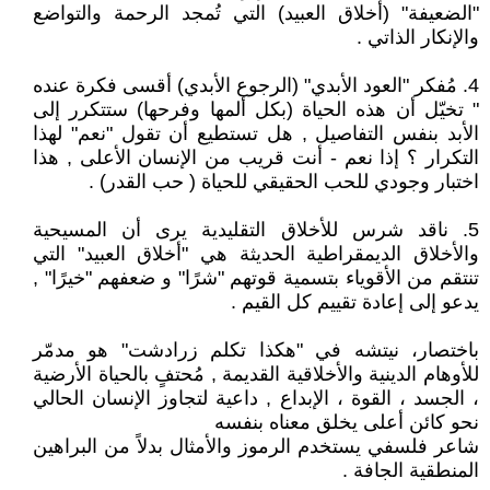
"الضعيفة" (أخلاق العبيد) التي تُمجد الرحمة والتواضع
والإنكار الذاتي .
4. مُفكر "العود الأبدي" (الرجوع الأبدي) أقسى فكرة عنده
" تخيّل أن هذه الحياة (بكل ألمها وفرحها) ستتكرر إلى
الأبد بنفس التفاصيل , هل تستطيع أن تقول "نعم" لهذا
التكرار ؟ إذا نعم - أنت قريب من الإنسان الأعلى , هذا
اختبار وجودي للحب الحقيقي للحياة ( حب القدر) .
5. ناقد شرس للأخلاق التقليدية يرى أن المسيحية
والأخلاق الديمقراطية الحديثة هي "أخلاق العبيد" التي
تنتقم من الأقوياء بتسمية قوتهم "شرًا" و ضعفهم "خيرًا" ,
يدعو إلى إعادة تقييم كل القيم .
باختصار، نيتشه في "هكذا تكلم زرادشت" هو مدمّر
للأوهام الدينية والأخلاقية القديمة , مُحتفٍ بالحياة الأرضية
، الجسد ، القوة ، الإبداع , داعية لتجاوز الإنسان الحالي
نحو كائن أعلى يخلق معناه بنفسه
شاعر فلسفي يستخدم الرموز والأمثال بدلاً من البراهين
المنطقية الجافة .