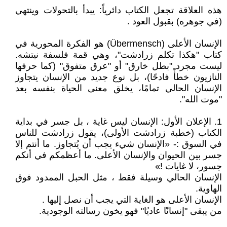
هذه العلاقة تجعل الكتاب دائرياً: يبدأ بالتحولات وينتهي
(في جوهره) بقبول العود .
الإنسان الأعلى (Übermensch) هو الفكرة المحورية في
كتاب "هكذا تكلم زرادشت"، وهي قمة فلسفة نيتشه.
ليست مجرد "بطل خارق" أو "عرق متفوق" (كما حرفها
النازيون خطأً فادحًا)، بل نوع جديد من الإنسان يتجاوز
الإنسان الحالي تمامًا، يخلق معنى الحياة بنفسه بعد
"موت الله".
1. الإعلان الأول: الإنسان ليس غاية ، بل جسر في بداية
الكتاب (خطبة زرادشت الأولى)، يقول زرادشت للناس
في السوق :- «الإنسان شيء يجب أن يُتجاوز. ما أنتم إلا
جسر بين الحيوان والإنسان الأعلى. ما أعظمكم في أنكم
جسور، لا غايات !»
الإنسان الحالي وسيلة فقط ، مثل الحبل الممدود فوق
الهاوية.
الإنسان الأعلى هو الغاية التي يجب أن نصل إليها .
من يبقى "إنسانًا عاديًا" فهو يخون رسالته الوجودية.