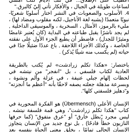
أُعطيت على الإطلاق... في تلك الأيام كنت أمشي
لساعات طويلة في الجبال ، والأفكار تأتي إليّ كالبرق."
4. الأسلوب والصعوبات في النشر اختار أسلوبًا شعريًا-
نبويًا متعمدًا (يشبه لغة الأناجيل، لكنه مقلوب ومضاد لها) ،
مليء بالرموز، الأمثال ، السخرية ، والموسيقى الداخلية ,
لم يجد ناشرًا يقبل طباعته في البداية (كان يُعتبر غامضًا
ومثيرًا للجدل) ، فاضطر أن يطبع الجزء الأول على نفقته
الخاصة ، وكذلك الأجزاء اللاحقة , باع عددًا ضئيلًا جدًا في
حياته (لم يكسب منه شيئًا يُذكر) .
باختصار: «هكذا تكلم زرادشت» لم يُكتب بالطريقة
العادية لكتاب فلسفي ، بل "انفجر" من نيتشه في
لحظات إلهام جبلي عنيفة ، في عزلة وألم ونشوة ،
وبسرعة مذهلة جعلته يصفه لاحقًا بأنه "أعظم ما أنجزته"
و"دهليز فلسفتي كلها".
الإنسان الأعلى (Übermensch) هو الفكرة المحورية في
كتاب "هكذا تكلم زرادشت"، وهي قمة فلسفة نيتشه ,
ليس مجرد "بطل خارق" أو "عرق متفوق" (كما حرفها
النازيون خطأً فادحًا) , بل نوع جديد من الإنسان يتجاوز
الإنسان الحالي تمامًا ، يخلق معنى الحياة بنفسه بعد