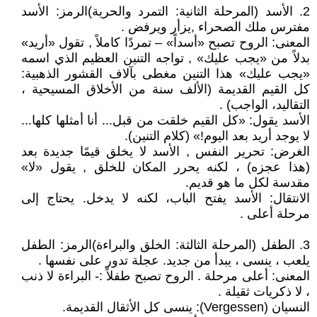
2. الأسد (المرحلة الثانية: التمرد والحرية)الرمز: الأسد
مفترس ملك الصحراء ,يزأر ويرفض .
المعنى: الروح تصبح «أسداً» – تمردًا كاملاً , تقول «أريد»
بدلاً من «يجب عليك» , تواجه التنين العظيم الذي اسمه
«يجب عليك» هذا التنين مغطى بآلاف القشور الذهبية:
كل القيم القديمة (الألف سنة من الأخلاق المسيحية ،
التقاليد، الواجب) .
الأسد يقول: «كل القيم خلقت من قبل... أنا أمثلها كلها...
لا يوجد أريد بعد اليوم!» (كلام التنين).
الغرض: تحرير النفس , الأسد لا يخلق قيمًا جديدة بعد
(هذا عجزه) ، لكنه يحرر المكان للخلق , يقول «لا»
مقدسة لكل ما هو قديم.
الانتقال: الأسد يفتح الباب، لكنه لا يدخل. يحتاج إلى
مرحلة أعلى .
3. الطفل (المرحلة الثالثة: الخلق والبراءة)الرمز: الطفل
يلعب ، ينسى ، يبدأ من جديد. عجلة تدور على نفسها .
المعنى: أعلى مرحلة . الروح تصبح طفلاً :- البراءة لا ذنب
، لا ذكريات ثقيلة .
النسيان (Vergessen): ينسى كل الأثقال القديمة.