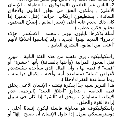
2- الناس غير العاديين (المتفوقون ، العظماء ، الإنسان
الأعلى) , يملكون الحق في تجاوز القانون والأخلاق
السائدة , يستطيعون ارتكاب "جرائم" (قتل، تدمير) إذا
كان ذلك يخدم غاية أعلى (تغيير العالم ، إصلاح المجتمع،
تحقيق فكرة عظيمة) .
أمثلة يذكرها: نابليون، نيوتن ، محمد – الاسكندر , هؤلاء
"دمروا" القديم ليبنوا الجديد ، ولم يُحاسبوا أخلاقيًا لأنهم
"أعلى" من القانون البشري العادي .
راسكولنيكوف يرى نفسه من هذه الفئة الثانية ، فيبرر
قتل العجوز المرابية (وأختها بالصدفة) بأنها "حشرة" أو
"قملة" لا قيمة لها ، وأن المال الذي سيأخذه سيُستخدم
لأغراض "نبيلة" (مساعدة أمه وأخته ، إكمال دراسته ،
ربما مساعدة الفقراء لاحقًا ).
هذا التبرير شبيه جدًا بفكرة نيتشه - الإنسان الأعلى يخلق
قيمه الخاصة ، يتجاوز "أخلاق العبيد" (الرحمة، عدم
الإيذاء، المساواة) ، ويحق له "الشر" إذا كان في سبيل
إرادة القوة والخلق .
راسكولنيكوف هو محاولة فاشلة ليكون إنسانًا أعلى ,
دوستويفسكي يقول: إذا حاول الإنسان أن يصبح "إلهًا" أو