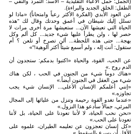
(الجمل: حمل الأعباء التقليدية – الأسد: التمرد والنفي –
الطفل: الخلق الجديد والبراءة).
عن العود الأبدي (الفكرة الأكثر رعباً وامتحاناً) «ماذا لو
تسلل إليك شيطان في أعمق وحدتك وقال لك "هذه
الحياة التي تعيشها الآن... ستعيشها مرة أخرى مرات لا
حصر لها ، ولن يطرأ عليها شيء جديد... كل ألم وكل
بهجة... حتى هذه اللحظة... ألن تصرخ أو تلعن ؟ أم
ستقول: أنت إله ، ولم أسمع شيئاً أكثر ألوهية!"»
عن الحب، القوة، والحياة «اكتبوا بدمكم: ستجدون أن
الدم روح .»
«هناك دوماً شيء من الجنون في الحب ، لكن هناك
شيء من العقل في الجنون أيضاً.»
«إنني أعلمكم الإنسان الأعلى... الإنسان شيء يجب
تجاوزه.»
«عندما تغدو القوة رحيمة وتنزل من عليائها إلى المجال
المرئي، جمالاً سأدعو هذا النزول.»
«نحن نحب الحياة، لا لأننا تعودنا على الحياة، بل لأننا
تعودنا على الحب.»
«كل إنسان تعجزون عن تعليمه الطيران، علموه على
الأقل أن يسرع بالسقوط.»