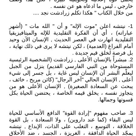
خارجي ، ليس ما ادعاه هو عن نفسه .
من خلال الكتاب " هكذا تكلم زرادشت نجد ....
1- نيتشه اعلن "موت الإله" و أن " الله مات " (أشهر
عباراته) ، أي أن الفكرة التقليدية للإله والميتافيزيقيا
التقليدية انهارت في العصر الحديث , الإنسان الآن وحيد
أمام الفراغ (العدمية) ، لكن نيتشه لا يرى في ذلك نهاية ،
بل فرصة لخلق قيم جديدة .
2. مبشراً بالإنسان الأعلى , زرادشت (الشخصية الرئيسية
المستوحاة من النبي الفارسي القديم) ينزل من الجبل
ليعلّم البشر أن الإنسان ليس غاية ، بل جسر إلى شيء
أعلى , الإنسان الحالي "آخر الرجال" (كائن مريح ، خائف ،
يبحث عن السعادة الصغيرة) , الإنسان الأعلى هو من
يتجاوز نفسه ، يخلق قيمه الخاصة ، يحتضن الحياة بكل
قسوتها وجمالها.
3. صاحب مفهوم "إرادة القوة" الدافع الأساسي للحياة
ليس البقاء (كما عند داروين) ، ولا السعادة ، بل القوة
الخلاقة ، التوسع ، التغلب على الذات، الإبداع , نيتشه
يمجّد الحياة الدافقة ، الغريزة ، الجسد ، ضد الأخلاق