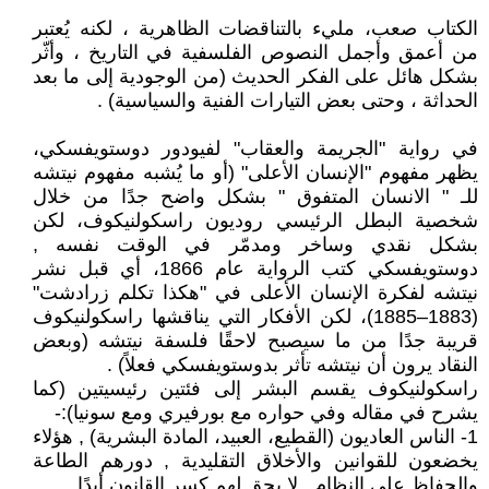
الكتاب صعب، مليء بالتناقضات الظاهرية ، لكنه يُعتبر
من أعمق وأجمل النصوص الفلسفية في التاريخ ، وأثّر
بشكل هائل على الفكر الحديث (من الوجودية إلى ما بعد
الحداثة ، وحتى بعض التيارات الفنية والسياسية) .
في رواية "الجريمة والعقاب" لفيودور دوستويفسكي،
يظهر مفهوم "الإنسان الأعلى" (أو ما يُشبه مفهوم نيتشه
للـ " الانسان المتفوق " بشكل واضح جدًا من خلال
شخصية البطل الرئيسي روديون راسكولنيكوف، لكن
بشكل نقدي وساخر ومدمّر في الوقت نفسه ,
دوستويفسكي كتب الرواية عام 1866، أي قبل نشر
نيتشه لفكرة الإنسان الأعلى في "هكذا تكلم زرادشت"
(1883–1885)، لكن الأفكار التي يناقشها راسكولنيكوف
قريبة جدًا من ما سيصبح لاحقًا فلسفة نيتشه (وبعض
النقاد يرون أن نيتشه تأثر بدوستويفسكي فعلاً) .
راسكولنيكوف يقسم البشر إلى فئتين رئيسيتين (كما
يشرح في مقاله وفي حواره مع بورفيري ومع سونيا):-
1- الناس العاديون (القطيع، العبيد، المادة البشرية) , هؤلاء
يخضعون للقوانين والأخلاق التقليدية , دورهم الطاعة
والحفاظ على النظام , لا يحق لهم كسر القانون أبدًا.