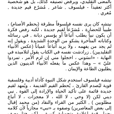
بالمعنى التقليدي، ويرفض تصنيفه كذلك، بل هو شخصية
أكثر تعقيداً - فيلسوف , شاعر , مُشرّع قيم جديدة ,
مُغري .
نيتشه كان يرى نفسه فيلسوفاً مطرقة (يحطم الأصنام) ،
طبيباً للحضارة ، مُشرّعاً لقيم جديدة ، لكنه رفض فكرة
أن يكون نبياً يطلب أتباعاً أو يؤسس ديانة , في رسائله
وكتاباته المتأخرة يشكو من الوحدة الشديدة ، ويقول إنه
لم يجد من يفهمه ، ولا يريد أتباعاً عمياناً (عكس الأنبياء
التقليديين) , زرادشت نفسه في الكتاب يقول لتلاميذه في
النهاية - «انسَوني ، اخجلوا مني إن لزم الأمر ، تمردوا
عليّ » – وهذا عكس ما يفعله الأنبياء الدينيون الذين
يطلبون الطاعة والإيمان .
نيتشه فيلسوف استخدم شكل النبوة كأداة أدبية وفلسفية
قوية ليُصدم القارئ ، يُحطم القيم القديمة ، ويُمهد لقيم
جديدة قائمة على تأكيد الحياة والإرادة إلى القوة , نبي
ديني لكن (لا وحي ، لا الله ، لا معجزات ، لا أتباع
مطلوبين ) , الكثير من القراء والنقاد (من محمد إقبال
إلى بعض المعاصرين) وصفوه بـ «نبي» مجازياً لأن كلامه
يحمل قوة إعلانية وتحويلية كبيرة ، لكن هذا وصف