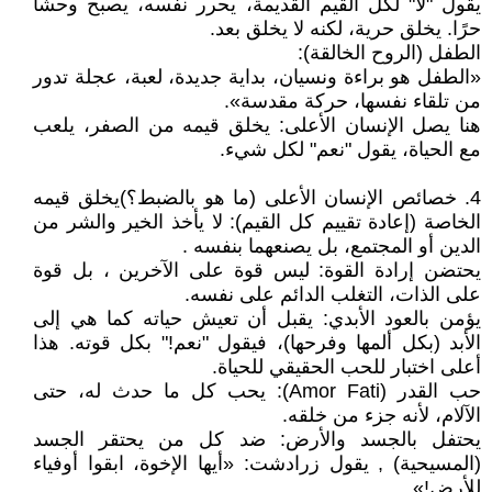
يقول "لا" لكل القيم القديمة، يحرر نفسه، يصبح وحشًا
حرًا. يخلق حرية، لكنه لا يخلق بعد.
الطفل (الروح الخالقة):
«الطفل هو براءة ونسيان، بداية جديدة، لعبة، عجلة تدور
من تلقاء نفسها، حركة مقدسة».
هنا يصل الإنسان الأعلى: يخلق قيمه من الصفر، يلعب
مع الحياة، يقول "نعم" لكل شيء.
4. خصائص الإنسان الأعلى (ما هو بالضبط؟)يخلق قيمه
الخاصة (إعادة تقييم كل القيم): لا يأخذ الخير والشر من
الدين أو المجتمع، بل يصنعهما بنفسه .
يحتضن إرادة القوة: ليس قوة على الآخرين ، بل قوة
على الذات، التغلب الدائم على نفسه.
يؤمن بالعود الأبدي: يقبل أن تعيش حياته كما هي إلى
الأبد (بكل ألمها وفرحها)، فيقول "نعم!" بكل قوته. هذا
أعلى اختبار للحب الحقيقي للحياة.
حب القدر (Amor Fati): يحب كل ما حدث له، حتى
الآلام، لأنه جزء من خلقه.
يحتفل بالجسد والأرض: ضد كل من يحتقر الجسد
(المسيحية) , يقول زرادشت: «أيها الإخوة، ابقوا أوفياء
للأرض!»