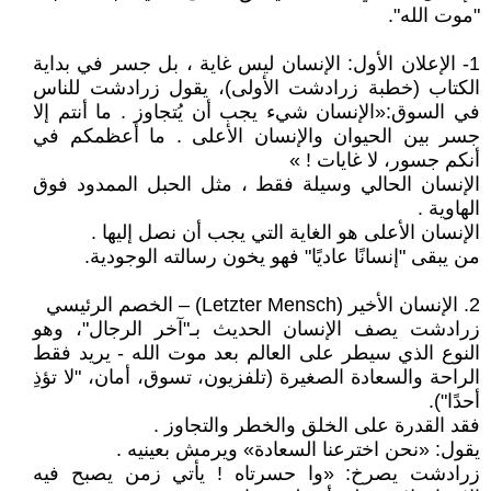
"موت الله".
1- الإعلان الأول: الإنسان ليس غاية ، بل جسر في بداية
الكتاب (خطبة زرادشت الأولى)، يقول زرادشت للناس
في السوق:«الإنسان شيء يجب أن يُتجاوز . ما أنتم إلا
جسر بين الحيوان والإنسان الأعلى . ما أعظمكم في
أنكم جسور، لا غايات ! »
الإنسان الحالي وسيلة فقط ، مثل الحبل الممدود فوق
الهاوية .
الإنسان الأعلى هو الغاية التي يجب أن نصل إليها .
من يبقى "إنسانًا عاديًا" فهو يخون رسالته الوجودية.
2. الإنسان الأخير (Letzter Mensch) – الخصم الرئيسي
زرادشت يصف الإنسان الحديث بـ"آخر الرجال"، وهو
النوع الذي سيطر على العالم بعد موت الله - يريد فقط
الراحة والسعادة الصغيرة (تلفزيون، تسوق، أمان، "لا تؤذِ
أحدًا").
فقد القدرة على الخلق والخطر والتجاوز .
يقول: «نحن اخترعنا السعادة» ويرمش بعينيه .
زرادشت يصرخ: «وا حسرتاه ! يأتي زمن يصبح فيه