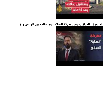
.. العاشرة | العراق يخوض معركة السلاح.. ومباحثات بين الرياض وبغ