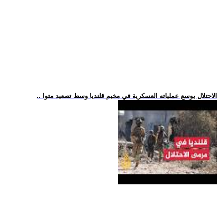
.. الاحتلال يوسع عملياته العسكرية في مخيم قلنديا وسط تصعيد متوا