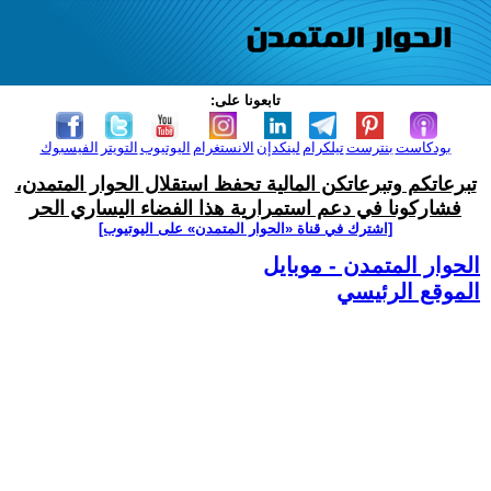
تابعونا على:
بودكاست
بنترست
تيلكرام
لينكدإن
الانستغرام
اليوتيوب
التويتر
الفيسبوك
تبرعاتكم وتبرعاتكن المالية تحفظ استقلال الحوار المتمدن،
فشاركونا في دعم استمرارية هذا الفضاء اليساري الحر
[اشترك في قناة ‫«الحوار المتمدن» على اليوتيوب]
الحوار المتمدن - موبايل
الموقع الرئيسي