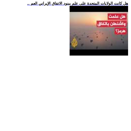
.. هل كانت الولايات المتحدة على علم ببنود الاتفاق الإيراني العم