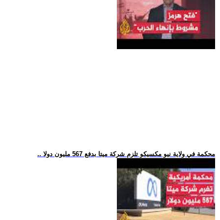
.. محكمة في ولاية نيو مكسيكو تلزم شركة ميتا بدفع 567 مليون دولا