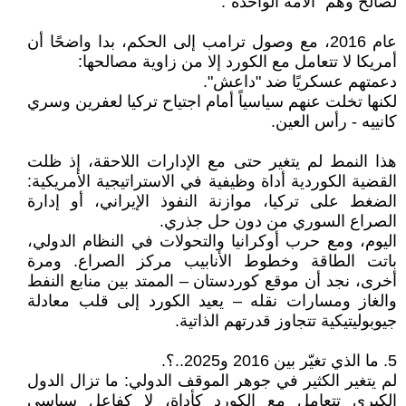
لصالح وهم "الأمة الواحدة".
عام 2016، مع وصول ترامب إلى الحكم، بدا واضحًا أن
أمريكا لا تتعامل مع الكورد إلا من زاوية مصالحها:
دعمتهم عسكريًا ضد "داعش".
لكنها تخلت عنهم سياسياً أمام اجتياح تركيا لعفرين وسري
كانييه - رأس العين.
هذا النمط لم يتغير حتى مع الإدارات اللاحقة، إذ ظلت
القضية الكوردية أداة وظيفية في الاستراتيجية الأمريكية:
الضغط على تركيا، موازنة النفوذ الإيراني، أو إدارة
الصراع السوري من دون حل جذري.
اليوم، ومع حرب أوكرانيا والتحولات في النظام الدولي،
باتت الطاقة وخطوط الأنابيب مركز الصراع. ومرة
أخرى، نجد أن موقع كوردستان – الممتد بين منابع النفط
والغاز ومسارات نقله – يعيد الكورد إلى قلب معادلة
جيوبوليتيكية تتجاوز قدرتهم الذاتية.
5. ما الذي تغيّر بين 2016 و2025..؟.
لم يتغير الكثير في جوهر الموقف الدولي: ما تزال الدول
الكبرى تتعامل مع الكورد كأداة، لا كفاعل سياسي