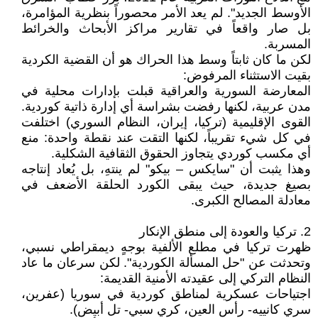
الأوسط الجديد". لم يعد الأمر محصوراً بنظرية المؤامرة،
بل صار واقعاً في تقارير مراكز الأبحاث والخرائط
المسربة.
لكن ما كان ثابتاً وسط هذا الحراك هو أن القضية الكردية
بقيت الاستثناء المرفوض:
المعارضة السورية والعراقية قبلت بإدارات محلية في
مدن عربية، لكنها رفضت بشراسة أي إدارة ذاتية كوردية.
القوى الإقليمية (تركيا، إيران، النظام السوري) اختلفت
في كل شيء تقريباً، لكنها التقت عند نقطة واحدة: منع
أي مكسب كوردي يتجاوز الحقوق الثقافية الشكلية.
وهذا يثبت أن "سايكس – بيكو" لم ينتهِ، بل يُعاد إنتاجه
بصيغ جديدة، حيث يبقى الكورد الحلقة الأضعف في
معادلة المصالح الكبرى.
2. تركيا والعودة إلى منطق الإنكار
ظهرت تركيا في مطلع الألفية بوجهٍ ديمقراطي نسبي،
وتحدثت عن "حل المسألة الكوردية". لكن سرعان ما عاد
النظام التركي إلى عقيدته الأمنية القديمة:
اجتياحات عسكرية لمناطق كوردية في سوريا (عفرين،
سري كانييه- رأس العين، كري سبي- تل أبيض).