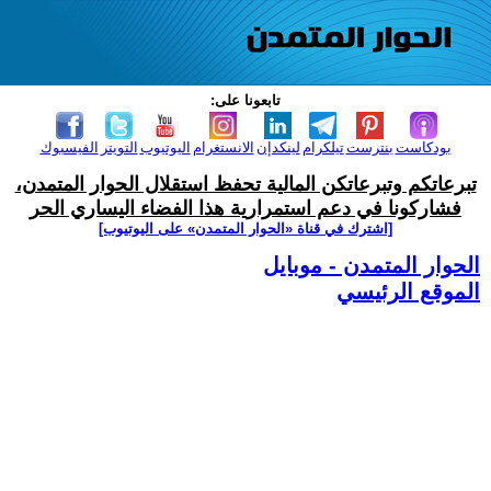
تابعونا على:
بودكاست
بنترست
تيلكرام
لينكدإن
الانستغرام
اليوتيوب
التويتر
الفيسبوك
تبرعاتكم وتبرعاتكن المالية تحفظ استقلال الحوار المتمدن،
فشاركونا في دعم استمرارية هذا الفضاء اليساري الحر
[اشترك في قناة ‫«الحوار المتمدن» على اليوتيوب]
الحوار المتمدن - موبايل
الموقع الرئيسي