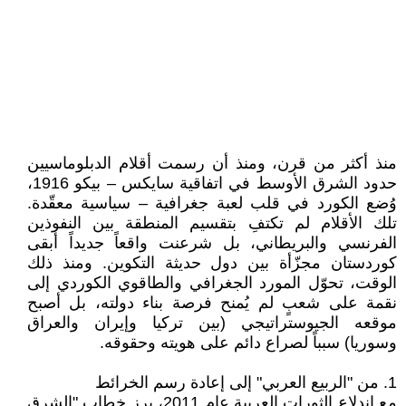
منذ أكثر من قرن، ومنذ أن رسمت أقلام الدبلوماسيين
حدود الشرق الأوسط في اتفاقية سايكس – بيكو 1916،
وُضع الكورد في قلب لعبة جغرافية – سياسية معقّدة.
تلك الأقلام لم تكتفِ بتقسيم المنطقة بين النفوذين
الفرنسي والبريطاني، بل شرعنت واقعاً جديداً أبقى
كوردستان مجزّأة بين دول حديثة التكوين. ومنذ ذلك
الوقت، تحوّل المورد الجغرافي والطاقوي الكوردي إلى
نقمة على شعبٍ لم يُمنح فرصة بناء دولته، بل أصبح
موقعه الجيوستراتيجي (بين تركيا وإيران والعراق
وسوريا) سبباً لصراع دائم على هويته وحقوقه.
1. من "الربيع العربي" إلى إعادة رسم الخرائط
مع اندلاع الثورات العربية عام 2011، برز خطاب "الشرق