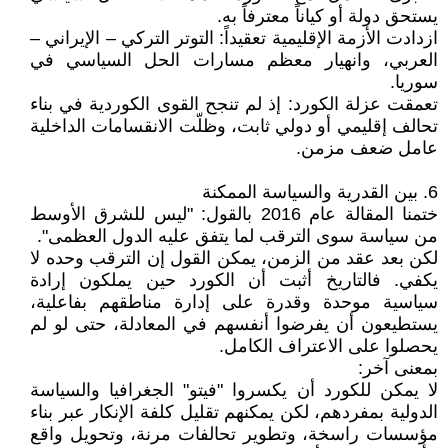
يستحق دولة أو كياناً معترفاً به.
ازدادت الأزمة الإقليمية تعقيداً: التوتر التركي – الإيراني –
العربي، وانهيار معظم مسارات الحل السياسي في
سوريا.
تعمقت عزلة الكورد: إذ لم تنجح القوى الكوردية في بناء
تحالف إقليمي أو دولي ثابت، وظلّت الانقسامات الداخلية
عامل ضعف مزمن.
6. بين القدرية والسياسة الممكنة
ختمنا المقالة عام 2016 بالقول: "ليس للشرق الأوسط
من سياسة سوى الترقب لما يتفق عليه الدول العظمى".
لكن بعد عقد من الزمن، يمكن القول إن الترقب وحده لا
يكفي. فالتاريخ أثبت أن الكورد حين يملكون إرادة
سياسية موحدة وقدرة على إدارة مناطقهم بفاعلية،
يستطيعون أن يفرضوا أنفسهم في المعادلة، حتى لو لم
يحصلوا على الاعتراف الكامل.
بمعنى آخر:
لا يمكن للكورد أن يكسروا "فيتو" الجغرافيا والسياسة
الدولية بمفردهم، لكن يمكنهم تقليل كلفة الإنكار عبر بناء
مؤسسات راسخة، وتطوير تحالفات مرنة، وتحويل واقع