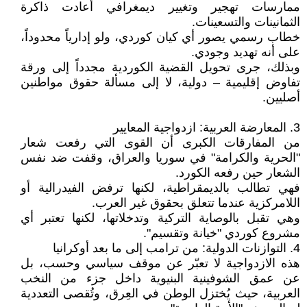
ممارسات تهجير وتغيير ديمغرافي أعادت ذاكرة
الثمانينات والتسعينات.
خطاب رسمي يصور أي كيان كوردي، ولو إدارياً محدوداً،
على أنه تهديد وجودي.
وبذلك، جرى تحويل القضية الكوردية مجدداً إلى ورقة
تفاوض إقليمية – دولية، لا إلى مسألة حقوق مواطنين
أصليين.
3. المعارضة العربية: ازدواجية المعايير
من المفارقات الكبرى أن القوى التي رفعت شعار
"الحرية والكرامة" في سوريا والعراق، وقفت ضد نفس
الشعار حين رفعه الكورد.
فهي تطالب بالديمقراطية، لكنها ترفض الفيدرالية أو
اللامركزية عندما تتعلق بحقوق غير العرب.
وهي تقبل بالوصاية التركية وتدخلاتها، لكنها تعتبر أي
مشروع كوردي "خيانة وتقسيم".
4. التوازنات الدولية: من ترامب إلى ما بعد أوكرانيا
هذه الازدواجية لا تعبّر عن موقف سياسي وحسب، بل
عن عمق الشوفينية البنيوية داخل جزء من النخب
العربية، حيث يُختزل الوطن في العِرق، وتُقصى التعددية