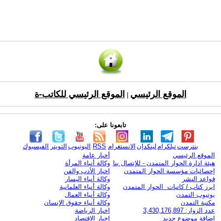
الموقع الرئيسي
الموقع الرئيسي للكاتب-ة
|
تابعونا على:
بنترست
تيلكرام
لينكدإن
الانستغرام
RSS
اليوتيوب
التويتر
الفيسبوك
الموقع الرئيسي
أخبار عامة
هيئة ادارة الحوار المتمدن - للإتصال بنا
وكالة أنباء المرأة
إحصائيات مؤسسة الحوار المتمدن
اخبار الأدب والفن
قواعد النشر
وكالة أنباء اليسار
ابرز كتاب / كاتبات الحوار المتمدن
وكالة أنباء العلمانية
يوتيوب التمدن
وكالة أنباء العمال
مكتبة التمدن
وكالة أنباء حقوق الإنسان
عدد الزوار: 3,430,176,897
اخبار الرياضة
اضافة موضوع جديد
اخبار الاقتصاد