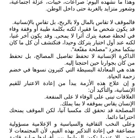
وهذا ما نشهده اليوم: صراعات، خيبات، عزلة اجتماعية،
وشعور متزايد بالغربة حتى داخل الوطن.
فالموقف لا تقاس بالمال ولا بالربح، بل تقاس بالإنسانية.
قد يكون شخص ما فقيرا، لكنه بكلمة طيبة أو وقفة وفاء
في لحظة صعبة يترك أثرا لا يمحى. وقد يكون آخر غنيا،
لكنه عند أول اختبار يتركك وحيدا، فتكتشف أن كل ما كان
بينكما مجرد "مصلحة مقنّعة".
الذاكرة الإنسانية لا تحفظ تفاصيل المصالح، بل تحفظ
من كان بجوارنا حين احتجنا إليه.
هذه هي المعادلة البسيطة التي كثيرون نسوها في خضم
زحمة الحياة.
و إن علاج هذه الأزمة يبدأ من إعادة الاعتبار للقيم
الإنسانية، والتأكيد أن:
العلاقات تبنى على الوفاء لا على المنفعة.
الإنسان يقاس بموقفه لا بما يملك.
المصلحة قد تحقق لك مكسبا آنيا، لكن الموقف يمنحك
احتراما دائما.
وعلى النخب الثقافية والسياسية و الإعلامية مسؤولية
مضاعفة في إعادة التذكير بهذه القيم، لأن المجتمعات لا
تنهض إلا عندما تكون الروابط بين أفرادها صلبة قائمة