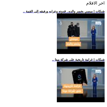
اخر الافلام
.. شبكات | ميسي يخسر والده.. قدوته وعرابه ورفيقه إلى القمة
.. شبكات | غرامة تاريخية على شركة ميتا