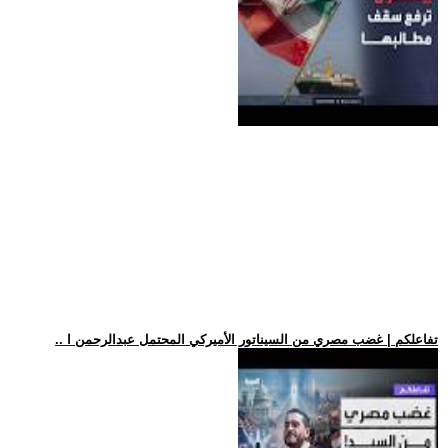
.. تفاعلكم | غضب مصري من السيناتور الأميركي المحتمل عبدالرحمن ا