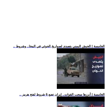
.. الخامسة | الجيش اليمني يتصدى لصواريخ الحوثي في المخا.. وشروط
.. الخامسة | أبرزها سحب القوات.. إيران تضع 6 شروط لفتح هرمز