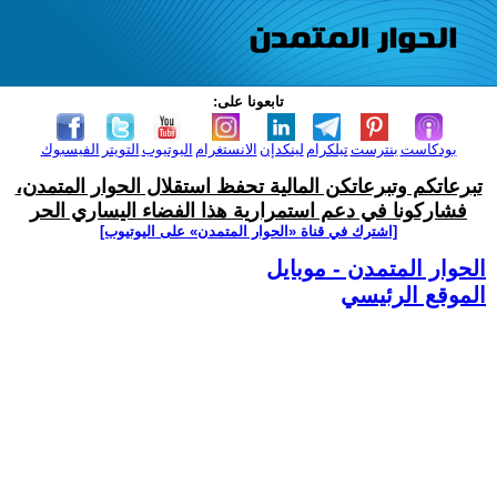
تابعونا على:
بودكاست
بنترست
تيلكرام
لينكدإن
الانستغرام
اليوتيوب
التويتر
الفيسبوك
تبرعاتكم وتبرعاتكن المالية تحفظ استقلال الحوار المتمدن،
فشاركونا في دعم استمرارية هذا الفضاء اليساري الحر
[اشترك في قناة ‫«الحوار المتمدن» على اليوتيوب]
الحوار المتمدن - موبايل
الموقع الرئيسي