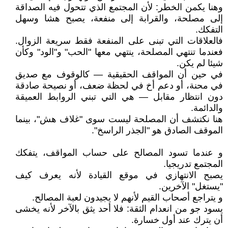
وهنا يكمن الخطر: لأن المجتمع الذي تتحول فيه الصداقة
إلى مصلحة، والقرابة إلى منفعة، يصبح هشا وسهل
التفكك.
فالعلاقات التي تبنى على المنفعة فقط سريعة الزوال.
فعندما تنتهي المصلحة، ينتهي معها "الحب" و"الود" وكأن
شيئا لم يكن.
في حين أن المواقف الحقيقية — كالوقوف مع صديق
في محنة، أو دعم أخ في لحظة ضعف، أو نصيحة صادقة
دون انتظار مقابل — هي التي تبني الروابط العميقة
والدائمة.
هنا نكتشف أن المصلحة ليست سوى "غلاف هش"، بينما
الموقف الصادق هو "الجذر الراسخ".
و عندما تسود المصالح على حساب المواقف، يتفكك
المجتمع تدريجيا.
يصبح الانتهازي في موقع القيادة لأنه يعرف كيف
"يستغل" الآخرين.
و يتراجع أصحاب القيم لأنهم لا يجيدون لعبة المصالح.
يسود جو من انعدام الثقة: فلا أحد يثق بالآخر لأنه يخشى
أن يترك عند أول خسارة.