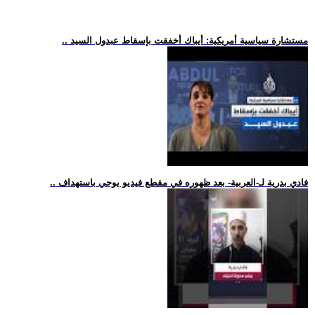
.. مستشارة سياسية أمريكية: أيباك أخفقت بإسقاط عبدول السيد
.. فادي بدرية لـ-العربية- بعد ظهوره في مقطع فيديو يوحي باستهداف