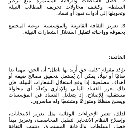
2. فصل السلطات والرقابة المستمرة: منع تركيز
السلطة، وكشف محاولات تحريف المطالب النبيلة
وتحويلها إلى أدوات نفوذ أو فساد.
3. تعزيز الثقافة القانونية والمؤسسية: توعية المجتمع
بحقوقه وواجباته لتقليل استغلال الشعارات النبيلة.
الخاتمة:
تؤكد مقولة "كلمة حق أُريد بها باطل" أن الحق، مهما بدا
صائبًا أو نبيلًا، يمكن أن يُستغل لتحقيق مصالح ضيقة أو
أهداف مصلحية. إذا وقع استغلال الشعارات النبيلة، فإن
ذلك يعزز الفساد المالي والإداري ويُعقّد أي محاولة
مستقبلية للإصلاح، إذ يتغلغل الفساد في المؤسسات
ويصبح منظّمًا ومتوزعًا ومتشعبًا وله مناصرون.
لذلك، تعتبر الإجراءات الوقائية مثل تعزيز الانتخابات،
وإصلاح النظام الانتخابي لتقليل المحاصصة، وتعزيز مبدأ
فصل السلطات والرقابة المستمرة، وتثبيت الثقافة