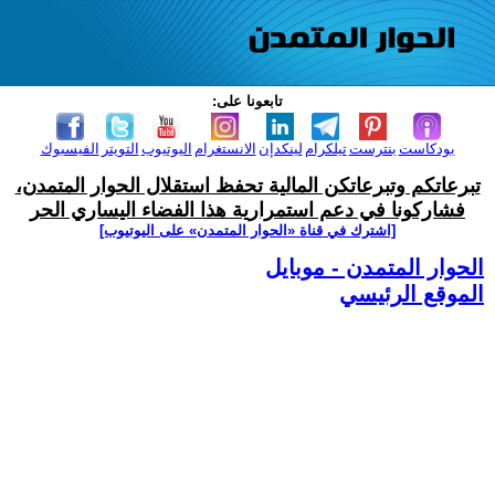
تابعونا على:
بودكاست
بنترست
تيلكرام
لينكدإن
الانستغرام
اليوتيوب
التويتر
الفيسبوك
تبرعاتكم وتبرعاتكن المالية تحفظ استقلال الحوار المتمدن،
فشاركونا في دعم استمرارية هذا الفضاء اليساري الحر
[اشترك في قناة ‫«الحوار المتمدن» على اليوتيوب]
الحوار المتمدن - موبايل
الموقع الرئيسي