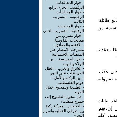
-
حوار المعالجات
الرقمية....الجزء الرابع
-
حوار المعالجات
الرقمية.... التسريب
لغ طائلة،
الثالث
-
حوار المعاجات
جسيمة من
الرقمية... التسريب الثاني
-
حوار مسرب بين
معالجات ألفا وبيتا
-
الأقنعة والحقائق...
ًا معقدة،
مسرحية الانتصار عبر
المنصات الاجتماعية
-
ظل المؤسسة... بين
الولاء والنهب
-
الشرق والغرب... الظل
 على عقب.
الذي تغلّب على النور
-
بين الركام والأمل…
ة بسهولة،
غودو الفلسطيني
-
الطبيعة وتصحيح اختلال
القوة
-
هل يتحول الطموح إلى
د بيانات
جموح منفلت؟
-
التفاوض....معركة ذكية
إرادتهم.
بين طرفي العملية وأسرار
طة، كلها
النجاح