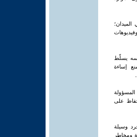
 الميدان؛
فيديوهات
فسه يسلّط
نع إساءة
 المسؤولة
حفاظ على
رد وسيلة
رة ومخاطر