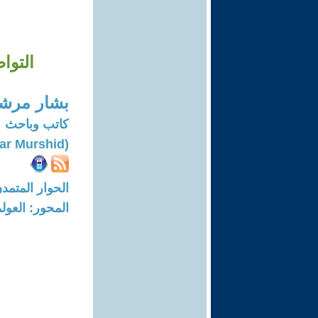
التوا
بشار مرش
كاتب وباحث
(Bashar Murshid)
الحوار المتمدن-العدد: 8466 - 25
المحور: العول