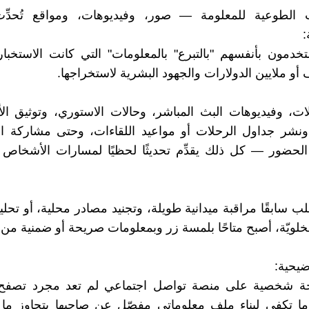
ت الطوعية للمعلومة — صور، وفيديوهات، ومواقع تُحدِّث
:
خدمون بأنفسهم "بالتبرع" بالمعلومات" التي كانت الاستخبا
 أو ملايين الدولارات والجهود البشرية لاستخراجها.
ت، وفيديوهات البث المباشر، وحالات الاستوري، وتوثيق ال
ونشر جداول الرحلات أو مواعيد اللقاءات، وحتى مشاركة ال
لحضور — كل ذلك يقدِّم تحديثًا لحظيًا لمسارات الأشخاص 
لب سابقًا مراقبة ميدانية طويلة، وتجنيد مصادر محلية، أو تح
لخلويّة، أصبح متاحًا بلمسة زر وبمعلومات صريحة أو ضمنية من 
ضيحية:
حة شخصية على منصة تواصل اجتماعي لم تعد مجرد تصف
 ما تكفي لبناء ملف معلوماتي مفصّل عن صاحبها يتجاوز ما