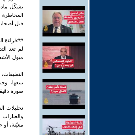
تشكّل مادة
المخاطرة 
قبل أصحابه
##قراءة ال
لم تعد الت
ميول الأشخ
التعليقات،
يتبعها، وح
صورة دقيق
تحليلات ال
والعبارات 
معيّنة، أو 