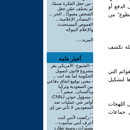
-
من جعل الفكرة صنمًا،
 الدفع أو
لم يختلف عمّن جعل
الشخص معبودًا... الحر ...
تطوع" من
-
المصادر الإعلامية...
الغموض المستحدث
والإعلام الموجّه
المزيد.....
سلة تكشف
أخبار عامة
-
-الشيوخ- الأمريكي يقر
مشروع قانون لتمويل
وائم التي
الحكومة لما بعد انت ...
ها لتشكيل
-
معنى توقيع اتفاق دفاعي
بين السعودية وتركيا
وباكستان.. سفير أ ...
-
مسؤول حوثي لـCNN:
أوامر شن عمليات ضد
ل اللهجات
السعوديين لا تأتي من إي
من جماعات
...
-
-ركضت لأنني كنت
أعرف أنني سأموت-..
مسيّرات روسية تطارد