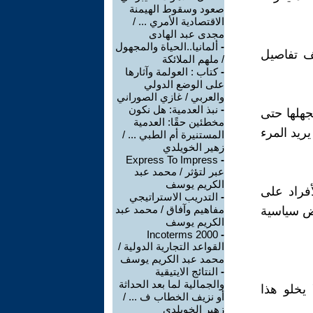
صعود وسقوط الهيمنة
الاقتصادية الأمري ... /
مجدى عبد الهادى
-
ألمانيا..الحياة والمجهول
شف تفاصيل
/ ملهم الملائكة
-
كتاب : العولمة وآثارها
على الوضع الدولي
والعربي / غازي الصوراني
-
نبذ العدمية: هل نكون
جهلها حتى
مخطئين حقًا: العدمية
يد المرء
المستنيرة أم الطبي ... /
زهير الخويلدي
Express To Impress
-
عبر لتؤثر / محمد عبد
الكريم يوسف
فراد على
-
التدريب الاستراتيجي
مفاهيم وآفاق / محمد عبد
اض سياسية
الكريم يوسف
Incoterms 2000
-
القواعد التجارية الدولية /
محمد عبد الكريم يوسف
-
النتائج الايتيقية
والجمالية لما بعد الحداثة
يخلو هذا
أو نزيف الخطاب ف ... /
زهير الخويلدي