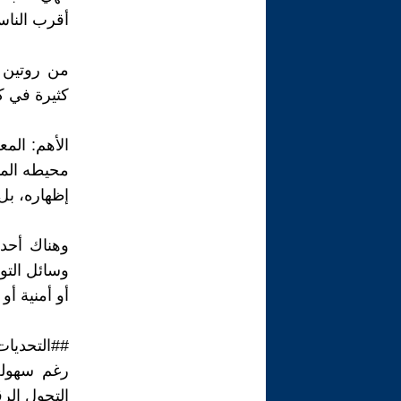
أقرب الناس
من روتين ا
كثيرة في ك
الأهم: الم
محيطه المق
إظهاره، بل
وهناك أحدا
وسائل التو
أو أمنية أو 
##التحديات 
رغم سهولة 
التحول الر