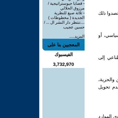
-
قضايا جيوستراتيجية /
مرزوق الحلالي
قصدوا ذلك
-
ثلاثة صيغ للنظرية
الجديدة ( مخطوطات )
....تنتظر دار النشر ال ... /
حسين عجيب
سياسي، أو
المزيد.....
المعجبين بنا على
الفيسبوك
طناعي إلى
3,732,970
 والحرية،
دم تحويل
 الموارد