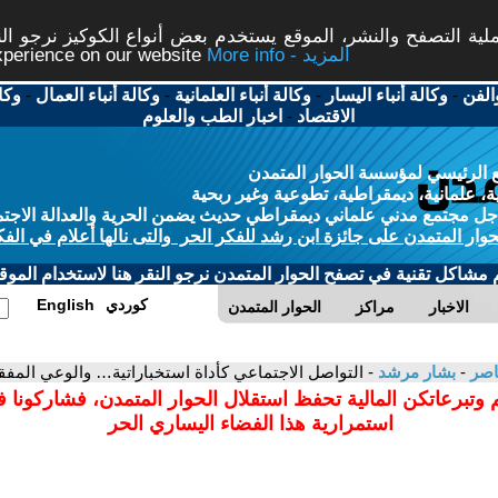
ة التصفح والنشر، الموقع يستخدم بعض أنواع الكوكيز نرجو النق
More info - المزيد
experience on our website
الفن
-
وكالة أنباء اليسار
-
وكالة أنباء العلمانية
-
وكالة أنباء العمال
-
وكا
الاقتصاد
-
اخبار الطب والعلوم
 الرئيسي لمؤسسة الحوار المتمدن
، علمانية، ديمقراطية، تطوعية وغير ربحية
ل مجتمع مدني علماني ديمقراطي حديث يضمن الحرية والعدالة الاجتم
حوار المتمدن على جائزة ابن رشد للفكر الحر والتى نالها أعلام في الفك
م مشاكل تقنية في تصفح الحوار المتمدن نرجو النقر هنا لاستخدام الموقع
كوردي
English
الاخبار
مراكز
الحوار المتمدن
عاصر
-
بشار مرشد
- التواصل الاجتماعي كأداة استخباراتية… والوعي المفق
 وتبرعاتكن المالية تحفظ استقلال الحوار المتمدن، فشاركونا 
استمرارية هذا الفضاء اليساري الحر