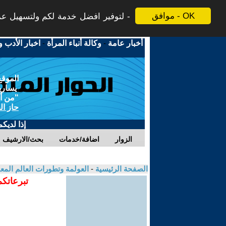
موافق - OK
لتوفير افضل خدمة لكم ولتسهيل عملي
أخبار عامة
-
وكالة أنباء المرأة
-
اخبار الأدب و
الموقع
يسارية
"من أج
حاز ال
إذا لديك
الزوار
اضافة/خدمات
بحث/الارشيف
الصفحة الرئيسية
-
العولمة وتطورات العالم الم
تبرعاتكم