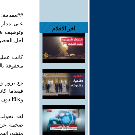
##مقدمة:
على مدار ع
اخر الافلام
وتوظيف شب
أجل الحصو
كانت عمليات
محفوفة بال
مع بروز وس
فبعدما كان
وغالبًا دون 
لقد تحولت
ضخمة عن ا
منشوراتهم،