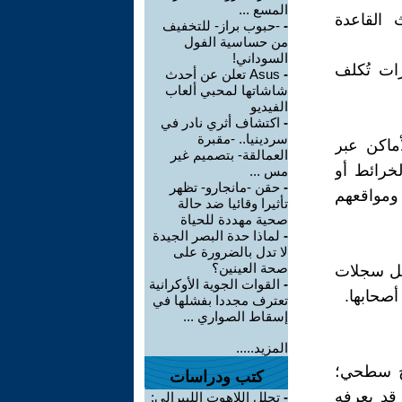
المسع ...
 القاعدة
-
-حبوب براز- للتخفيف
من حساسية الفول
السوداني!
رات تُكلف
-
Asus تعلن عن أحدث
شاشاتها لمحبي ألعاب
الفيديو
-
اكتشاف أثري نادر في
سردينيا.. -مقبرة
أماكن عبر
العمالقة- بتصميم غير
خرائط أو
مس ...
-
حقن -مانجارو- تظهر
ومواقعهم
تأثيرا وقائيا ضد حالة
صحية مهددة للحياة
-
لماذا حدة البصر الجيدة
لا تدل بالضرورة على
صحة العينين؟
ليل سجلات
-
القوات الجوية الأوكرانية
أصحابها.
تعترف مجددا بفشلها في
إسقاط الصواري ...
المزيد.....
ح سطحي؛
كتب ودراسات
 قد يعرفه
-
تحلل اللاهوت الليبرالي: