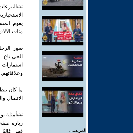
##التبرعا
الاستخبارية
يقوم المست
مئات الآلاف
صور الرحلا
الجي-تاغ، 
استمارات ا
وعلاقاتهم.
ما كان يتط
الاتصال وا
##أمثلة تو
زيارة صف
المزيد.....
فهي غالبًا