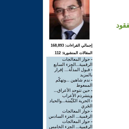
فقود
إجمالي القراءات: 168,893
المقالات المنشورة: 112
-
حوار المعالجات
الرقمية...الجزء السابع
-
قبول المذلّة… إقرار
بالمزيد
-
ندم شاهين ...وتهكّم
الممعوط
-
حين تتوحد الأعراق...
ويتشرذم الأعراب
-
الحرية الكَيِّسَة...والحياد
الجَري
-
حوار المعالجات
الرقمية... الجزء السادس
-
حوار المعالجات
الرقمية... الجزء الخامس