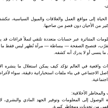
.
لحياة إلى مواقع العمل والعلاقات والميول السياسية، تنك
ثير من الأحيان دون قصدٍ من صاحبها.
علومات المتناثرة عبر حسابات متعددة تلتقي لتملأ فراغات قد ي
رّب، فتصبح الصفحة — ببساطة — مرآة تُظهر ليس فقط ما ير
 ما ينسى أو لا يدرك أنه كشفه.
ث واقعية في العالم تؤكد كيف يمكن استغلال ما ينشره الأ
اصل الاجتماعي في بناء ملفات استخباراتية دقيقة، سواء لأغر
اجتماعية.
والمخاطر الأخلاقية:
الوصول إلى المعلومات وتوفير الجهد المادي والبشري، لا 
قمي من تحديات ومخاطر كبيرة.