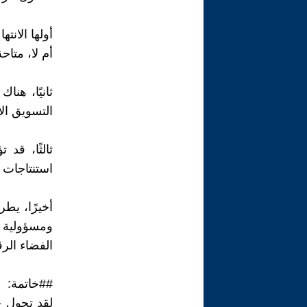
أولها الان
أم لا، متاح
ثانيًا، هنا
التسويق ال
ثالثًا، قد 
استنتاجات 
أخيرًا، يطر
ومسؤولية 
الفضاء الر
##خاتمة:
لقد تحول 