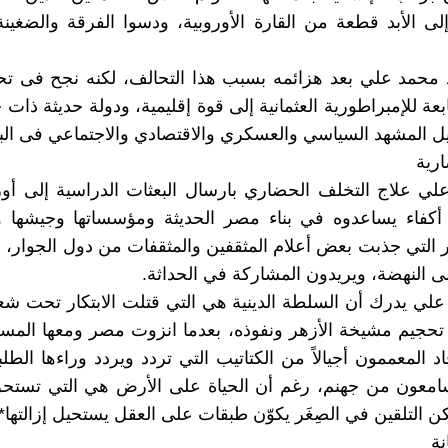
لى الأبد قطعة من القارة الأوروبية، ودسوا الفرقة والضغي
ذ محمد علي بعد هزائمه بسبب هذا التحالف، لكنه نجح فى ت
بعة للإمبراطورية العثمانية إلى قوة إقليمية، ودولة حديثة ذات
ل المشهد السياسي والعسكري والاقتصادي والاجتماعي فى البل
رية
لي علاج التخلف الحضاري بارسال البعثات الدراسية إلى أورو
 أكفاء يساعدوه في بناء مصر الحديثة ومؤسساتها وجيشها و
التي جذبت بعض أعلام المثقفين والمثقفات من دول الجوار، ال
 النهضة، ويريدون المشاركة في الحداثة.
لي يدرك أن السلطة الدينية هي التي قتلت الابتكار تحت شع
أ تحجيم مشيخة الأزهر ونفوذه، بعدما انزوت مصر ومعها المس
قاد المعممون أجيالاً من الكتاتيب التي تردد ويردد وراءها الطل
امعون من جهنم، رغم أن الحياة على الأرض هي التي تستحق 
كن التلقين في الصِغَر يكوّن طبقات على العقل يستحيل إزالتها*.
ة