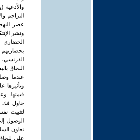
والأدعية (
التراجم وا
عصر النهضة
ونشر الإن
الحضاري إ
بحضارتهم ب
الفرنسي، ال
اللحاق بالب
وتأثيرها ع
قيمتها، وع
حاول فك ار
لتثبيت نف
الوصول إلى
تعاون السل
علي للحاق 