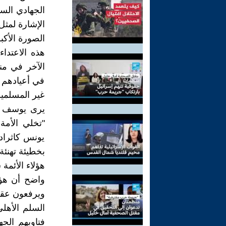
الجهادي الس
الإشارة لمثل
الصورة الأكب
هذه الاعتداء
الآخر في من
في أعيادهم ه
غير المسلمين
يرى يوسف ال
"تخلي الأمة 
يونس كاثرادا
بخطيئة تهنئة
هؤلاء الأئمة
واضح أن هؤل
ويرفعون عقي
السلم الأهلي
فتاويهم الجه