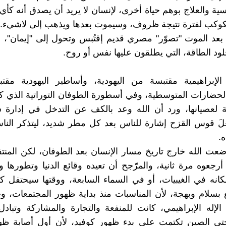
سية والعلاج بوهم حياة أخرى، لإنسان لا يريد أن يصدق أنه كأ
كوكب لفترة نتيجة ظروف، وسيموت بعدها ويذهب إلى لاشيء.
بعد الموت "تصوّر" مصري قديم إقتُبس وتحول إلى "إيمان"، 
خلود الطاقة، التي يطلقون عليها نفس أو روح.
الإبراهيمية مقتبسة من اليهودية، وأساطير اليهودية مق
لحضارات المتوسطية، وفي أسطورة الطوفان التوراتية الذي ك
ية لعصيانها، ورد أن الله وعد بالكف عن التدخل في إدارة 
عَلَ قوس القزح إشارة للناس بعد كل مطر شديد، ليتذكر الناس
.
عت الله خارج تاريخ مسار الإنسان بعد الطوفان، لكن المنت
 أرجعوه مرة ثانية، والمرّجح أن تعيده وقائع الدنيا وتطورها
كانه في الغيبيات، أو في السماء السابعة، ووقتها سيحتفل ك
ع بسلام وبهجة، لأن المناسبات منذ بداية ظهور المجتمعات، و
لإله الإبراهيمي، كانت للمنفعة والتجارة والمشاركة وتبادل 
حتى الصين تكتمت على بدء ظهور كوفيد، لأن أول أصابة 