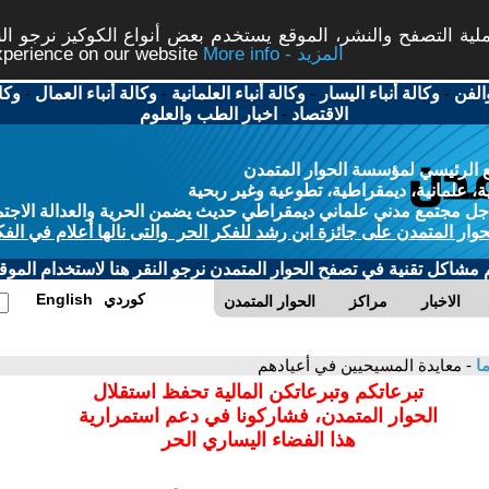
ة التصفح والنشر، الموقع يستخدم بعض أنواع الكوكيز نرجو النق
More info - المزيد
experience on our website
الفن
-
وكالة أنباء اليسار
-
وكالة أنباء العلمانية
-
وكالة أنباء العمال
-
وكا
الاقتصاد
-
اخبار الطب والعلوم
 الرئيسي لمؤسسة الحوار المتمدن
، علمانية، ديمقراطية، تطوعية وغير ربحية
ل مجتمع مدني علماني ديمقراطي حديث يضمن الحرية والعدالة الاجتم
حوار المتمدن على جائزة ابن رشد للفكر الحر والتى نالها أعلام في الفك
م مشاكل تقنية في تصفح الحوار المتمدن نرجو النقر هنا لاستخدام الموقع
كوردي
English
الاخبار
مراكز
الحوار المتمدن
ا
- معايدة المسيحيين في أعيادهم
تبرعاتكم وتبرعاتكن المالية تحفظ استقلال
الحوار المتمدن، فشاركونا في دعم استمرارية
هذا الفضاء اليساري الحر