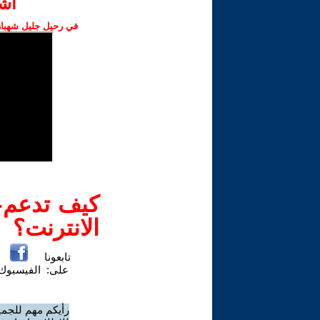
اش‫
في رحيل جليل شهباز،
كيف تدعم-ي
الانترنت؟
تابعونا
على:
الفيسبوك
رأيكم مهم للجمي