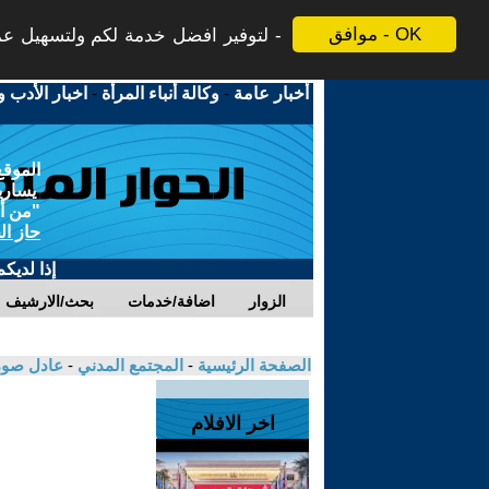
موافق - OK
لتوفير افضل خدمة لكم ولتسهيل عملي
أخبار عامة
-
وكالة أنباء المرأة
-
اخبار الأدب و
الموقع
يسارية
"من أج
حاز ال
إذا لديك
الزوار
اضافة/خدمات
بحث/الارشيف
الصفحة الرئيسية
-
المجتمع المدني
-
عادل صوم
اخر الافلام