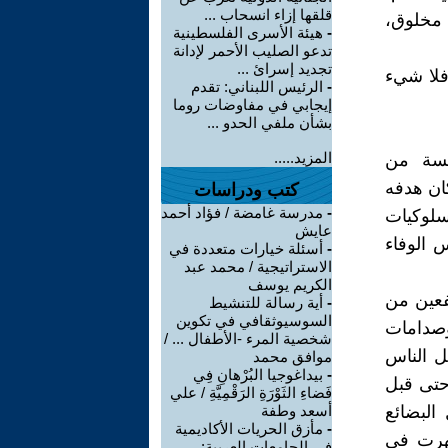
قلقها إزاء انسحاب ...
ي مخلوق،
-
هيئة الأسرى الفلسطينية
تدعو الصليب الأحمر لإدانة
تجديد إسرائ ...
فلا شيء
-
الرئيس اللبناني: تقدم
إيجابي في مفاوضات روما
بشأن ملفي الحدو ...
المزيد.....
تبسة من
ان هدفه
كتب ودراسات
-
مدرسة غامضة / فؤاد أحمد
سلوكيات
عايش
 الوفاء
-
أسئلة خيارات متعددة في
الاستراتيجية / محمد عبد
الكريم يوسف
فعين من
-
أية رسالة للتنشيط
السوسيوثقافي في تكوين
 وصدامات
شخصية المرء -الأطفال ... /
ل الناس
موافق محمد
-
بيداغوجيا البُرْهانِ فِي
حتى قبل
فَضاءِ الثَوْرَةِ الرَقْمِيَّةِ / علي
البضائع
أسعد وطفة
-
مأزق الحريات الأكاديمية
ظهرت في
في الجامعات العربية: