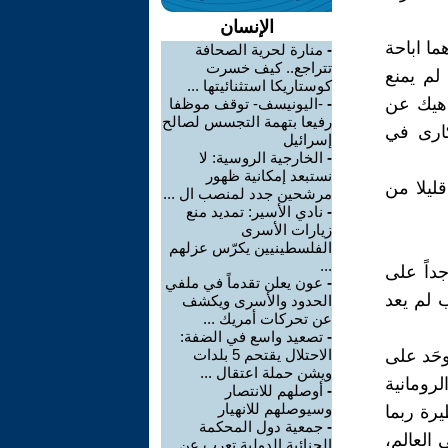
الإنسان
ما اباحة
-
منارة لحرية الصحافة
تتراجع.. كيف خسرت
 لم يمنع
كوستاريكا استثنائيتها ...
اهيك عن
-
-اليونيسف- توقف موظفا
رفيعا بتهمة التجسس لصالح
كارى في
إسرائيل
-
الخارجية الروسية: لا
نستبعد إمكانية ظهور
ليلا من
مرشحين جدد لمنصب ال ...
-
نادي الأسير: تمديد منع
زيارات الأسرى
الفلسطينيين يكرّس عزلهم
...
داً على
-
عون يعلن تقدماً في ملفي
 لم يعد
الحدود والأسرى ويكشف
عن تحركات أمريك ...
-
تصعيد واسع في الضفة:
وحَد على
الاحتلال يقتحم 5 بلدات
ويشن حملة اعتقال ...
لرومانية
-
أوصلهم للانتصار
وسيوصلهم للانهيار
رة ربما
-
جمعية دول المحكمة
 العالم،
الجنائية الدولية تعرب عن