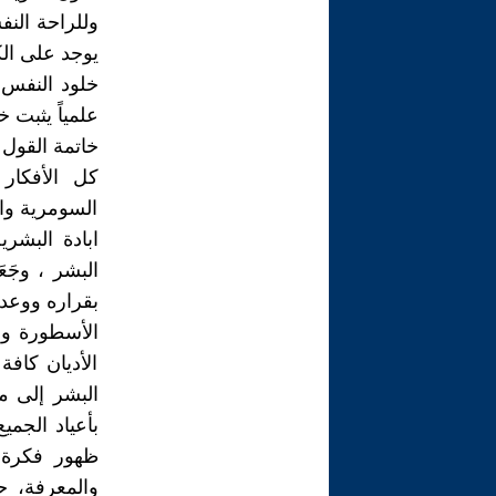
وللراحة النف
يوجد على ال
خلود النفس 
علمياً يثبت 
خاتمة القول
كل الأفكار 
السومرية وا
ابادة البشر
البشر ، وجَ
بقراره ووعده
الأسطورة وض
الأديان كافة
البشر إلى م
بأعياد الجمي
ظهور فكرة ا
والمعرفة، 