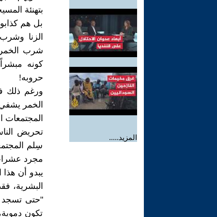
بتهنئة المسي
بل هم كذابون
الزنا وشرب ا
شرب الخمر ل
كونه مبشراً
حروبه!
ورغم ذلك فق
الخمر يشفي 
المجتمعات ال
تحريض الناس
المزيد.....
سِلم المجتم
مجرد عشرات 
يبدو أن هذا 
البشرية، فقد
"حتى تسجد ك
تكون دموية، 