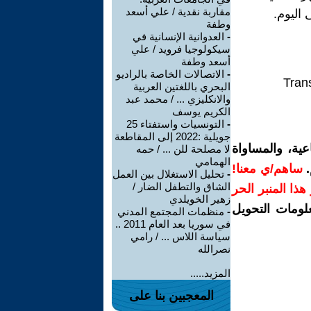
مقاربة نقدية / علي أسعد
اليوم.
وطفة
-
العدوانية الإنسانية في
سيكولوجيا فرويد / علي
أسعد وطفة
-
الاتصالات الخاصة بالراديو
Trans
البحري باللغتين العربية
والانكليزي ... / محمد عبد
الكريم يوسف
-
التونسيات واستفتاء 25
جويلية :2022 إلى المقاطعة
ية، والمساواة
لا مصلحة للن ... / حمه
الهمامي
.
ساهم/ي معنا!
-
تحليل الاستغلال بين العمل
الشاق والتطفل الضار /
ر هذا المنبر الحر
زهير الخويلدي
لومات التحويل
-
منظمات المجتمع المدني
في سوريا بعد العام 2011 ..
سياسة اللاس ... / رامي
نصرالله
المزيد.....
المعجبين بنا على