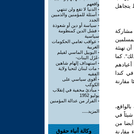
واقعهم
 يتجاهل
-
الدنيا لا تقع ولن تنتهي
-
أسئلة للمؤمنين والذميين
الجدد
-
سياسة أو دين أو شعوذة
ن مشاركة
-
فشل الدين كمنظومة
سياسية
لمسلمين
-
عواقب تعامي الحكومات
الغربية
أن تهنئة
-
اليوبيل الماسي لفيلم
لك". كما
-غَزَل البنات-
-
استهداف إلهام شاهين
أعيادهم
-
مات لبنان لتحيا ولاية
 في كندا
الفقيه
-
أقوى سياسي على
 مقارنة
الكوكب
-
مبادئ مخفية في إنقلاب
يوليو 1952
-
الفرار من عدالة المؤمنين
الواقع،
المزيد.....
يئاً في
 أيضا من
وكالة أنباء حقوق
 مقارنة