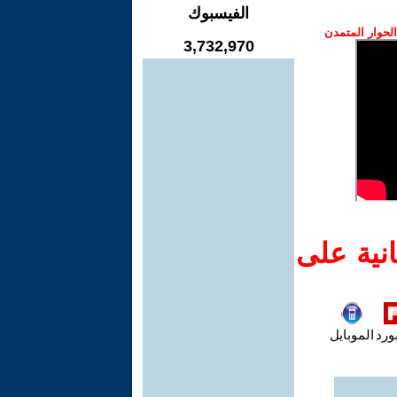
الفيسبوك
حوار المتمدن
3,732,970
نية على
ورد
الموبايل