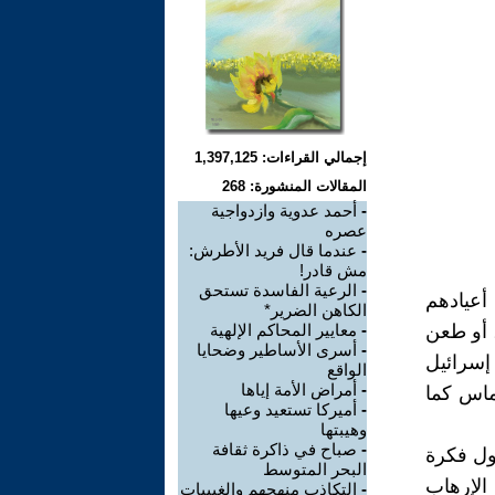
إجمالي القراءات: 1,397,125
المقالات المنشورة: 268
-
أحمد عدوية وازدواجية
عصره
-
عندما قال فريد الأطرش:
مش قادر!
-
الرعية الفاسدة تستحق
 أعيادهم
الكاهن الضرير*
 أو طعن
-
معايير المحاكم الإلهية
-
أسرى الأساطير وضحايا
 إسرائيل
الواقع
-
أمراض الأمة إياها
اس كما
-
أميركا تستعيد وعيها
وهيبتها
-
صباح في ذاكرة ثقافة
بول فكرة
البحر المتوسط
الإرهاب
-
التكاذب منهجهم والغيبيات