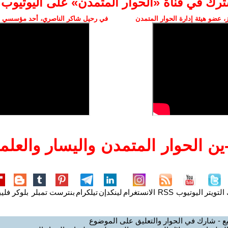
ترك في قناة «الحوار المتمدن» على اليوتيوب
 عضو هيئة إدارة الحوار المتمدن
في رحيل شاكر الناصري، أحد مؤسسي ال
ن الحوار المتمدن واليسار والعلما
التويتر
اليوتيوب
RSS
الانستغرام
لينكدإن
تيلكرام
بنترست
تمبلر
بلوكر
فليب
ع - شارك في الحوار والتعليق على الموضوع