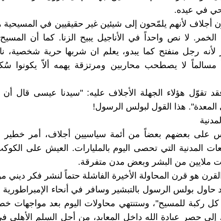
حي في عيده.
 أجلاف لأنهم يلمّحون إلى شيئين غير حقيقيين في المسيحية ه
لخمر. لا نص واحداً في الأناجيل يبيح الزنا. كما أن المسيح
أنه رجل منفتح كما يبدو، يعلم ان شربها حرية شخصية، ن
 مسالماً لا يصطحب محاربين ومرتزقة يهمه ألاّ يكونوا سُ
د تقوّل هؤلاء الجهلة الأجلاف عليه: "سيدنا عيسى قال أن ق
المعدة". هذا القول لبولس الرسول!
مدنية
 على بعضهم بعضاً من أئمة سياسيين أجلاف، أمر خطير ج
عات المدنية التي تحصى اليوم بالمليارات. العيش على الكوكب
ملايين من البشر وبعض مدن متفرقة.
القرن هو قرن المحاولة الأخيرة الفاشلة حتماً لنشر فكر ديني م
 حاول بولس الرسول بالتبشير وسافر في أنحاء الإمبراطورية ا
ل ركبة للمسيح"، وستنتهي محاولات اليوم بعد مواجهات خطي
إلى حصر عبادة الله داخل المعابد، من أجل السِلم الأهلي في