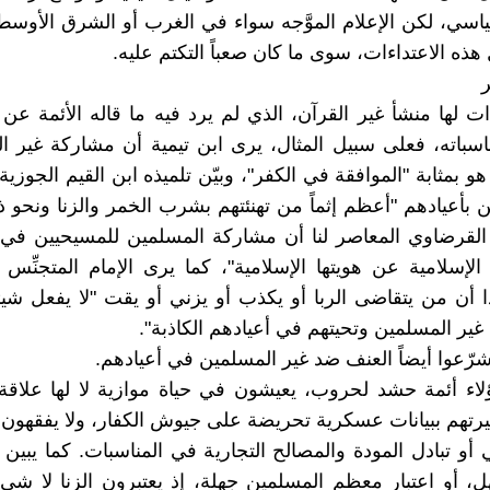
ياسي، لكن الإعلام الموَّجه سواء في الغرب أو الشرق الأوسط
 هذه الاعتداءات، سوى ما كان صعباً التكتم عليه.
ر
ات لها منشأ غير القرآن، الذي لم يرد فيه ما قاله الأئمة ع
اسباته، فعلى سبيل المثال، يرى ابن تيمية أن مشاركة غير ا
و بمثابة "الموافقة في الكفر"، وبيّن تلميذه ابن القيم الجوزية 
 بأعيادهم "أعظم إثماً من تهنئتهم بشرب الخمر والزنا ونحو ذ
قرضاوي المعاصر لنا أن مشاركة المسلمين للمسيحيين في 
الإسلامية عن هويتها الإسلامية"، كما يرى الإمام المتجنِّس
 أن من يتقاضى الربا أو يكذب أو يزني أو يقت "لا يفعل شيئا
 غير المسلمين وتحيتهم في أعيادهم الكاذبة".
 شرّعوا أيضاً العنف ضد غير المسلمين في أعيادهم.
اء أئمة حشد لحروب، يعيشون في حياة موازية لا لها علاقة ب
رتهم ببيانات عسكرية تحريضة على جيوش الكفار، ولا يفقهون ش
 أو تبادل المودة والمصالح التجارية في المناسبات. كما يبين
ل، أو اعتبار معظم المسلمين جهلة، إذ يعتبرون الزنا لا شيء