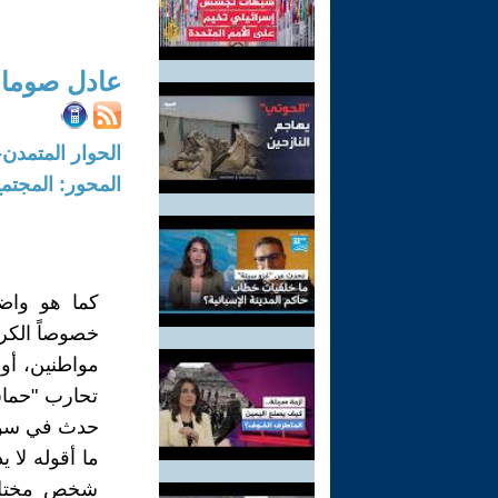
عادل صوما
الحوار المتمدن-العدد: 8218 - 2025 /
المحور: المجتم
كما هو واضح 
خصوصاً الكر
مواطنين، أو 
تحارب "حما
حدث في سوري
ما أقوله لا 
شخص مختل ك