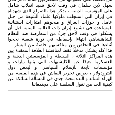
سهل لابن سلمان في وقت لاحق تنفيذ انقلاب شامل
على المؤسسة الدينية ، يذكر هذا بالصراع الذي شهدناه
في إيران التي استجلب ملوكها علماء الشيعة من جبل
عامل و حوزات العراق و منحوهم امتيازات استثنائية
للمساعدة في تشييع إيران ذات الغالبية السنية قبل أن
يشكلوا في وقت لاحق جزءً من المعارضة ضد النظام
الشاهنشاهي انتهاءا بإسقاطه في ثورة شعبية نجحوا
أثناءها في التخلص من منافسيهم خاصةً من اليسار …
هذا كله يشكل مدخلًا فقط لمناقشة العلاقة المعقدة بين
هذه المراكز الثلاثة ، السلطة و المؤسستين الدينية و
العسكرية بعيدًا عن الكليشيهات التي بثتها تيارات و
مؤسسات تابعة للإسلام السياسي و لبعض دول
البترودولار ، بغرض تحرير النقاش في هذه القضية من
الهراء السائد و البدء ببحث جدي في المسألة الشائكة عن
كيفية الحد من تغول السلطة على مجتمعاتنا