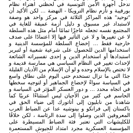
تدخل أجهزة الأمن التونسية في لحظتي اهتراء نظام
بورقيبة و تأزم نظام الترويكا - النهضة … لكن الأكيد أن
"توحيد" هذه المراكز الثلاثة في مركز واحد هو وصفة
لاستبداد غير مسبوق و دليل أزمة عميقة للغاية في
المجتمع نفسه تجعله عاجزًا تمامًا أمام مثل هذه السلطة
لا عن تغييرها و لا عن التأثير فيها إلا اعتمادًا على صدف
خارجية فقط … إخضاع السلطة للمؤسسة الدينية و
استخدامها الدين للحصول على شرعية شعبية أو لتبرير
استبدادها أو استخدام الدين و إحدى تفسيراته الشائعة
لإحداث تغيير في النظام السياسي هي ممارسة قديمة و
لا تختص بالإسلام وحده و لو أن الإسلام من الأديان القليلة
جدًا التي ما تزال تستخدم حتى اليوم على نطاق واسع
في السياسة سواءً لإخضاع الجماهير أو لتوجيه سخطها
في اتجاه محدد … و دور العسكر المؤثر في السياسة و
الحاسم في كثير من الأحيان ليس استثناءًا عربيًا كما
شاهدنا من نابليون إلى أتاتورك إلى ضياء الحق في
باكستان إلى فرانكو و بينوشيه عدا عن الضباط العرب
المعروفين الذين وصلوا إلى سدة الرئاسة ، لكن خلافًا
للكليشهات التي تعتبر فئة الضباط المسيطرة على
المؤسسة العسكرية مجرد امتداد للجيوش المستعمرة