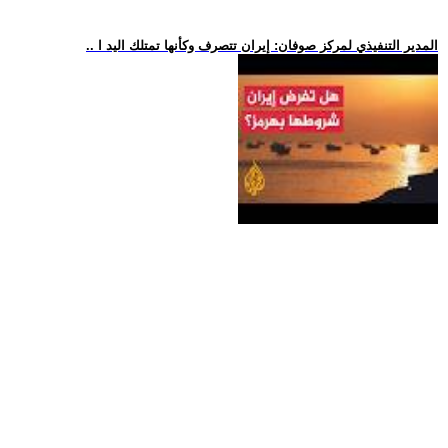
.. المدير التنفيذي لمركز صوفان: إيران تتصرف وكأنها تمتلك اليد ا