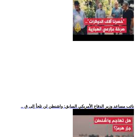
.. نائب مساعد وزير الدفاع الأمريكي السابق: واشنطن لن تلجأ إلى ق