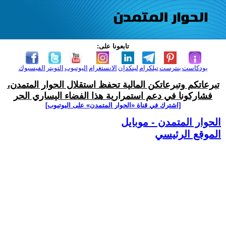
تابعونا على:
بودكاست
بنترست
تيلكرام
لينكدإن
الانستغرام
اليوتيوب
التويتر
الفيسبوك
تبرعاتكم وتبرعاتكن المالية تحفظ استقلال الحوار المتمدن،
فشاركونا في دعم استمرارية هذا الفضاء اليساري الحر
[اشترك في قناة ‫«الحوار المتمدن» على اليوتيوب]
الحوار المتمدن - موبايل
الموقع الرئيسي