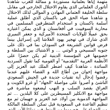
متهمة إياها بعلمانية مستوردة و ممالئة للغرب شاهدنا
أتاتورك العلماني الذي يقاوم الاحتلال الخارجي في مقابل
سلطة الخليفة العثماني المهادن و الموالي لذلك الاحتلال
و شاهدنا ضياء الحق في باكستان الذي أطلق عملية
أسلمة باكستان و استخدام المتطرفين المسلمين في
محاربة السوفييت في أفغانستان و الذي يمكن اعتباره
بحق عميلًا للولايات المتحدة الأميركية و جعفر النميري
الذي شارك في تهجير يهود الفلاشا إلى إسرائيل بينما
فرض قوانين الشريعة في السودان بما في ذلك على
جنوبه المسيحي و الوثني … و الاشتباك بين السلطة و
خصومها في المؤسسة الدينية لم يكن حصرًا على
الأنظمة العربية "التقدمية" أو القومية كما تقول السردية
السائدة ، شاهدنا كيف اضطر الملك عبد العزيز إلى
مواجهة إخوان من أطاع الله و القضاء عليهم عندما
رفضوا إدخال أية تقنيات جديدة في الجيش السعودي
الناشئ و أصروا على مواصلة "الجهاد" أو غزو الكويت و
العراق بقصد السلب و النهب ليضعوه مباشرة في
مواجهة مع الانكليز المسيطرين على كلا البلدين … ثم
المواجهة الدموية بين أولاد عبد العزيز و جهيمان ثم مع
تنظيم القاعدة في السعودية قبل تمكن السلطة المالكة
من القضاء على خصومها من المتطرفين تمامًا الأمر الذي