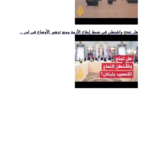
.. هل تنجح واشنطن في ضبط إيقاع الأزمة ومنع تدهور الأوضاع في لبن