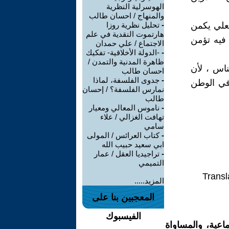
الهوسرلية النظرية
والمنهاج / احسان طالب
علي يكمن
-
تحليل نظرية روزا
هارتموت النقدية في علم
 فيه تؤمن
الاجتماع / علي حمدان
-
-الدولة الأخلاقية- تفكيك
ظاهرة المدنية والتمدن /
ناس ، لأن
احسان طالب
-
جدوى الفلسفة، لماذا
ة في الوطن
نمارس الفلسفة؟ / إحسان
طالب
-
ناموس المعالي ومعيار
تهافت الغزالي / علاء
سامي
-
كتاب العرائس / المولى
ابي سعيد حبيب الله
-
تراجيديا العقل / عمار
التميمي
Transl
المزيد.....
المعجبين بنا على
الفيسبوك
اعية، والمساواة