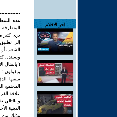
-------------
هذه السطو
اخر الافلام
المتطرفة ..
يرى كثير من
إلى تطبيق ر
الشعب أو ي
ويستدل كثي
( بالمثال ا
ويقولون : 
سعيها الد
المجتمع الق
علاقة الفر
و بالتالي ت
الدينية الأخ
وذلك من أج