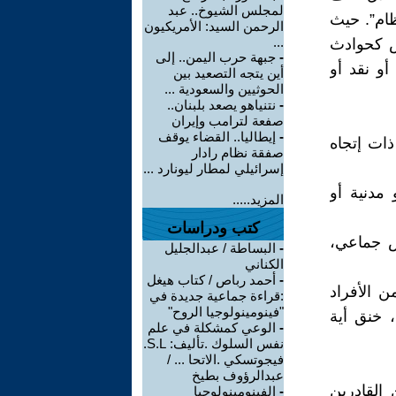
لمجلس الشيوخ.. عبد
ام”. حيث
الرحمن السيد: الأمريكيون
...
يس كحوادث
-
جبهة حرب اليمن.. إلى
أو نقد أو
أين يتجه التصعيد بين
الحوثيين والسعودية ...
-
نتنياهو يصعد بلبنان..
صفعة لترامب وإيران
-
إيطاليا.. القضاء يوقف
ذات إتجاه
صفقة نظام رادار
إسرائيلي لمطار ليونارد ...
مدنية أو
المزيد.....
كتب ودراسات
س جماعي،
-
البساطة / عبدالجليل
الكناني
-
أحمد رباص / كتاب هيغل
ن الأفراد
:قراءة جماعية جديدة في
"فينومينولوجيا الروح"
، خنق أية
-
الوعي كمشكلة في علم
نفس السلوك .تأليف: S.L.
فيجوتسكي .الاتحا ... /
عبدالرؤوف بطيخ
القادرين
-
الفينومينولوجيا