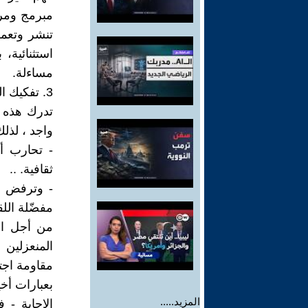
مبرمج ومرع
تنشر وتعمم
استثنائية،
مساءلة.
3. تفكيك البنى الإجتماعية : بهدف تحييد البدائل الاجتماعية
تدرك هذه ا
واجد ، لذلك
- تحارب أ
ثقافية. ..
- وترفض ال
مفضّلة الل
من أجل الو
المنعزلين ا
مقاومة اجتم
بعبارات أخي
المزيد.....
الإجابة -