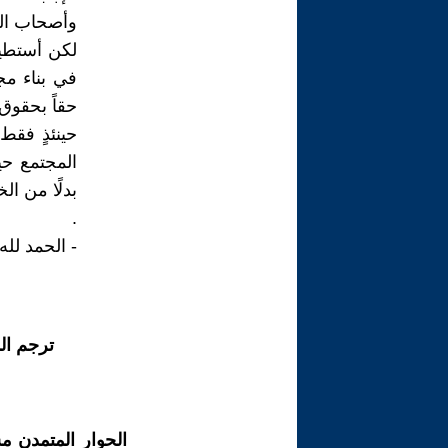
وأصحاب القر
لكن أستطيع
في بناء مج
حقاً بحقوق 
حينئذٍ فقط
المجتمع حين
بدلًا من ال
.
- الحمد لل
ترجم ال
الحوار المتمدن م