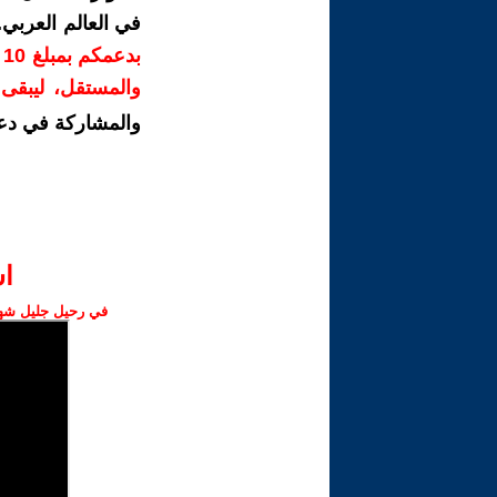
في العالم العربي
ب
والمستقل، ليبقى ص
والمشاركة في دع
ا‫
في رحيل جليل شهبا