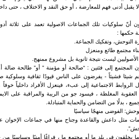
 لا يقبل أدنى فهم للمعارضة ، أو حق النقد و الاختلاف ، حتى د
 أنّ سلوكيات تلك الجماعات الاصولية تعمد على ثلاثة أدو
ة حكمها :
ارة التوحش، وتفكيك الجماعة.
 الأصوليين ليست نتيجة ثانوية بل مشروع ممنهج.
ن المجتمع إلى فئتين : “صالحة أو مؤمنة ” أو” طالحة ضالة أو
م شيئا فشيئاً - يفرضون على الناس قيودًا ثقافية وسلوكية ص
َّل الروابط الاجتماعية إلى عبء، فينعزل الأفراد داخلياً خوفا
 العقوبة المغلظة ، فيسود جو من الريبة والمراقبة على الايم
يع ، بدلًا من التضامن والحماية المتبادلة.
يمات مثل داعش والقاعدة وجناح منها في جماعات الإخوان ع
وحش”.
ما يخلقون في بلد ما أو مجتمع ما ، فراغًا أمنيًا وسياسيًا من