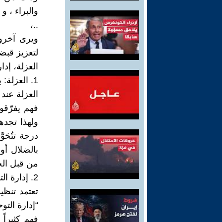
والبراء ، و
..،
ويرى آخرون
لتعزيز قبض
العزلة، إد
1. العزلة: بناء مجتمع طائع ومنعزل
العزلة عند
فهم يفرّقو
ولهذا تجده
درجة تتُحَو
بالضلال أو
من قبل الجم
2. إدارة التوحش: الفوضى منهجًا سياسيًا
تعتمد تنظ
“إدارة الت
فهم كثيراً 