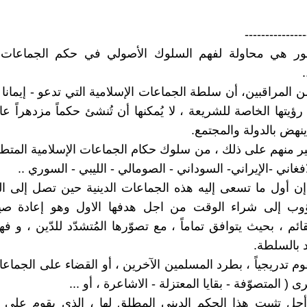
---------------
ر هي محاولة لفهم السلوك الأصولي في حكم الجماعات ا
 المراقبين، أن سلطة الجماعات الإسلامية التي تدعو - إيمانا و
ؤيتها الخاصة للشريعة ، لا يُمكنها أن تُنشئ حكماً مزدهراً عاد
نهض بالدولة والمجتمع.
ر منهم على ذلك ، من سلوك حكام الجماعات الإسلامية المتطرف
لافغاني -الإيراني- السوداني - الصومالي - الليبي - السوري ..
إن أول ما تسعى إليه هذه الجماعات الدينية حين تصل إلى ا
ؤوب إلى شراء الوقت من اجل هدفها الاول وهو إعادة صيا
ائم ، بحيث يتوافق تماماً ، مع تصوّرها المُتشدّد للدّين ، و فه
د بالسلطة.
قوم تدريجياً ، بطرد المسلمين الآخرين ، أو القضاء على الجماع
رى ( المتصوّفة - بقايا المعتزلة - الاشاعرة ، أو ...
ل تثبيت هذا الحكم الديني المطلق لها ، الذي يقوم على ح