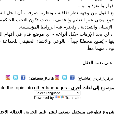
ار والنفوذ و ..و...
 القول من وجهة نظر ثقافية ، ونظرية صرفة ، أن الحل الف
تمع مدني عبر التعليم والتثقيف ، بحيث تكون النخب الحاكمة
الإنسان والتعددية ، وتُحترم فيه الروابط المؤسسية.
 ، لن يجد الإرهاب -بكل أنواعه - أي موضع قدم في أفهام ال
ها - يُصبح محصَّنًا جيداً ، بالوعي والانتماء الحقيقي للجماع
خوف منهما معاً.
ه على نعمة العقل
#زكريا_كردي (هاشتاغ)
Zakaria_Kurdi#
موضوع إلى لغات أخرى -
ate the topic into other languages
Powered by
Translate
شروع تطوعي مستقل يسعى لنشر قيم الحرية، العدالة الاجتم