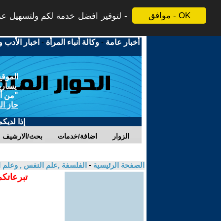
موافق - OK
لتوفير افضل خدمة لكم ولتسهيل عملي
أخبار عامة
-
وكالة أنباء المرأة
-
اخبار الأدب و
الموقع
يسارية
"من أج
حاز ال
إذا لديك
الزوار
اضافة/خدمات
بحث/الارشيف
الصفحة الرئيسية
-
الفلسفة ,علم النفس , وعلم ا
تبرعاتكم