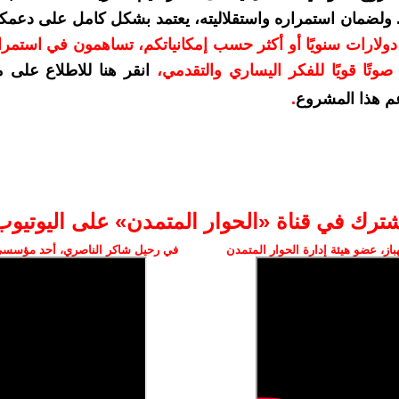
. ولضمان استمراره واستقلاليته، يعتمد بشكل كامل على دعمك
دعمكم بمبلغ 10 دولارات سنويًا أو أكثر حسب إمكانياتكم، تساهمون في استم
وتًا قويًا للفكر اليساري والتقدمي
،
انقر هنا للاطلاع على 
م هذا المشروع
.
شترك في قناة «الحوار المتمدن» على اليوتيوب
ز، عضو هيئة إدارة الحوار المتمدن
في رحيل شاكر الناصري، أحد مؤسسي 