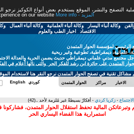
ة التصفح والنشر، الموقع يستخدم بعض أنواع الكوكيز نرجو النق
More info - المزيد
experience on our website
الفن
-
وكالة أنباء اليسار
-
وكالة أنباء العلمانية
-
وكالة أنباء العمال
-
وكا
الاقتصاد
-
اخبار الطب والعلوم
 الرئيسي لمؤسسة الحوار المتمدن
، علمانية، ديمقراطية، تطوعية وغير ربحية
ل مجتمع مدني علماني ديمقراطي حديث يضمن الحرية والعدالة الاجتم
حوار المتمدن على جائزة ابن رشد للفكر الحر والتى نالها أعلام في الفك
م مشاكل تقنية في تصفح الحوار المتمدن نرجو النقر هنا لاستخدام الموقع
كوردي
English
الاخبار
مراكز
الحوار المتمدن
لاجتماع
-
زكريا كردي
- أفكارٌ بسيطةٌ غير مُلزمة لأحد ..(42)
 وتبرعاتكن المالية تحفظ استقلال الحوار المتمدن، فشاركونا 
استمرارية هذا الفضاء اليساري الحر