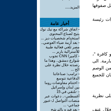
اخل صفوفها
المزيد.....
ات رئيسة
أخبار عامة
-
اتفاق شراكة مع تيك توك
يتيح لصناع المحتوى
استخدام شخصيات ديز ...
-
بعد أزمة ضياء العوضي..
مصر تلغي فعالية طبية
للأسترالية باربر ...
 كافرة ”،
-
كاميرا CNN تجوب
شوارع دمشق.. وهذا ما
ارمة. الى
رصدته خلال نظرة على
ً من الوصم
الح ...
-
ترامب: صناعاتنا
ان للجميع
الدفاعية تتوسع
-
اختتام مفاوضات روما
بين لبنان وإسرائيل
-
-نلتقي في 15
لى نظرية
أغسطس-.. دعوات عبر
منصات التواصل لـ-عبور
جماعي- ...
 خلال عنف
-
بعد فوزه بالترشح