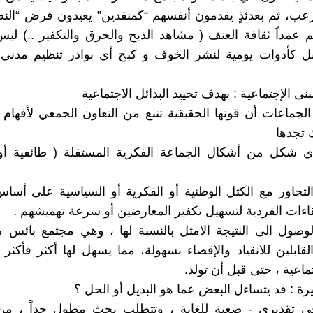
ب، ثم بعدئذٍ يقدمون أنفسهم “كمنقذين” يعيدون فرض “النظ
 عمداً ثقافة العنف ( مشاهد الذبح والحرق والتكفير ..) ل
 بل كأدوات يومية لنشر الخوف و كبح أي بوادر تنظيم مدني 
لجماعات أن قوتها الحقيقية تنبع من التعاون الجمعي لأفهام 
 تجدها
ي شكل من أشكال الجماعة الفكرية المستقلة ( طائفية أو 
تحاور مع الكتل الوطنية أو الفكرية أو السياسية على أسا
قاءات الفردية لتسهيل تكفير المعارضين أو سرعة تهميشهم .
صول الى النتيجة الامثل بالنسبة لها ، وهي مجتمع بائس م
لقابلين للانقياد والإقصاء بسهولة، مما يسهل لها أكثر فأكثر 
اعية ، حتى قبل أن تولد.
رة : قد يتساءل البعض عما هو البديل أو الحل ؟
 في تقديري - صعبة للغاية ، وتتطلب بحث مطول جداً ، من 