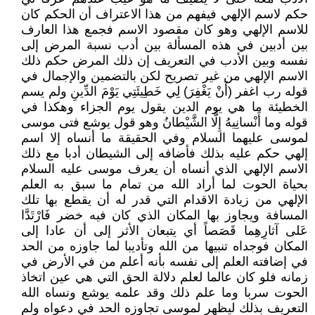
حكم لاسم الإلهي فيفهم من هذا الاعتراف أن الحكم كان
للاسم الإلهي وهو كان مقصود الاسم فجمع هذا العارف
بين أدبين في هذه المسألة بين أدب نسبة المرض إلى
نفسه وبين الأدب في التعريف إن ذلك المرض حكم ذلك
الاسم الإلهي من غير تصريح لكن بالتضمين والإجمال في
قوله رب اغفر (أَنْ يَغْفِرَ) لِي خَطِيئَتِي يَوْمَ الدِّينِ ولم يسم
الخطيئة ما هي يوم الدين يقول يوم الجزاء وهكذا في
قوله وما أَنْسانِيهُ إِلَّا الشَّيْطانُ وهو قول يوشع فتى موسى
لموسى عليهما السلام وفي الحقيقة ما أنساه إلا اسم
إلهي حكم عليه بذلك فأضافه إلى الشيطان أدبا مع ذلك
الاسم الإلهي الذي أنساه أن يعرف موسى عليه السلام
بحياة الحوت لما أراد الله من تمام ما سبق به العلم
الإلهي من زيادة الاقدام التي قدر له أن يقطع بها تلك
المسافة ويجاوز بها المكان الذي كان فيه خضر فَارْتَدَّا
عَلى آثارِهِما قَصَصاً أي يتبعان الأثر إلى أن عادا إلى
المكان فوجداه تنبيها من الله وتأديبا لما جاوزه من الحد
في إضافته العلم إلى نفسه بأنه أعلم من في الأرض في
زمانه فلو كان عالما لعلم دلالة الحق التي هي عين اتخاذ
الحوت سربا وما علم ذلك وقد علمه يوشع ونساه الله
التعريف بذلك ليظهر لموسى تجاوزه الحد في دعواه ولم