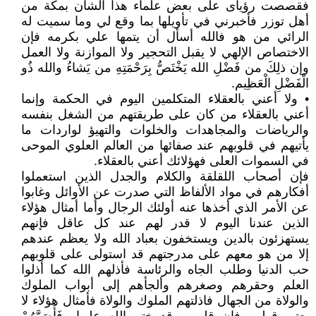
فقصصت رؤياى على بعض علماء هذا الشأن بمكة من
أهل توزر فأخبرني في تأويلها بما وقع لي وما سميت له
الرائي من هو فالله أسأل أن يتمها علي بكرمه فإن
الاختصاص الإلهي لا يقبل التحجير ولا الموازنة ولا العمل
وإن ذلِكَ من فَضْلِ الله يَخْتَصُّ بِرَحْمَتِهِ من يَشاءُ والله ذُو
الْفَضْلِ الْعَظِيم.
• ولا أعني بالعقلاء المتكلمين اليوم في الحكمة وإنما
أعني بالعقلاء من كان على طريقتهم من الشغل بنفسه
والرياضات والمجاهدات والخلوات والتهيؤ لواردات ما
يأتيهم في قلوبهم عند صفائها من العالم العلوي الموحى
في السموات العلى فهؤلائك أعني بالعقلاء.
فإن أصحاب اللقلقة والكلام والجدل الذين استعملوا
أفكارهم في مواد الألفاظ التي صدرت عن الأوائل وغابوا
عن الأمر الذي أخذها عنه أولئك الرجال وأما أمثال هؤلاء
الذين عندنا اليوم لا قدر لهم عند كل عاقل فإنهم
يستهزئون بالدين ويستخفون بعباد الله ولا يعظم عندهم
إلا من هو معهم على مدرجتهم قد استولى على قلوبهم
حب الدنيا وطلب الجاه والرئاسة فأذلهم الله كما أذلوا
العلم وحقرهم وصغرهم وألجأهم إلى أبواب الملوك
والولاة من الجهال فاذلتهم الملوك والولاة فأمثال هؤلاء لا