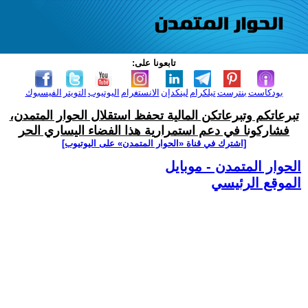
تابعونا على:
بودكاست
بنترست
تيلكرام
لينكدإن
الانستغرام
اليوتيوب
التويتر
الفيسبوك
تبرعاتكم وتبرعاتكن المالية تحفظ استقلال الحوار المتمدن،
فشاركونا في دعم استمرارية هذا الفضاء اليساري الحر
[اشترك في قناة ‫«الحوار المتمدن» على اليوتيوب]
الحوار المتمدن - موبايل
الموقع الرئيسي