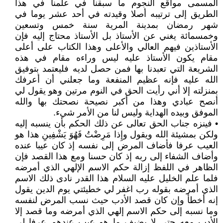
المسمى مواقع النجوم ما سبقنا في علمنا في هذا
الطريق إلى ترتيبه أصلا وقيدته في أحد عشر يوما في
شهر رمضان بمدينة المرية سنة خمس وتسعين
وخمسمائة يغني عن الأستاذ بل الأستاذ محتاج إليه فإن
الأستاذين فيهم العالي والأعلى وهذا الكتاب على أعلى
مقام يكون الأستاذ عليه ليس وراءه مقام في هذه
الشريعة التي تعبدنا بها فمن حصل لديه فليعتمد بتوفيق
الله عليه فإنه عظيم المنفعة وما جعلني أن أعرفك
بمنزلته إلا أني رأيت الحق في النوم مرتين وهو يقول لي
أنصح عبادي وهذا من أكبر نصيحة نصحتك بها والله
الموفق وبيده الهداية وليس لنا من الأمر شيء.
• فينزه جناب الحق تعالى عن ذلك الحكم بأن ينسبه إليه
ولكن بمشيئة الله ويقول وإِذا مَرِضْتُ فَهُوَ يَشْفِينِ هذا هو
العيب عرفا فأضاف المرض إلى نفسه إذ كان عيبا عنده
وأضاف الشفاء إلى ربه إذ كان حسنا ومع هذا القصد فإن
الظاهر في اللفظ إزالة حكم الاسم الإلهي الذي أمرضه
فلما علم الخليل عليه السلام هذا القدر نادى ذلك الاسم
الذي أمرضه بقوله رب اغفر لي خطيئتي يوم الدين يقول
إنه أخطأ وإن كان قصد الأدب حيث نسب المرض لنفسه
وما نسبه إلى حكم الاسم إلهي الذي أمرضه وما قصد إلا
الأدب معه حتى لا يضيف ما هو عيب عندهم عرفا لي