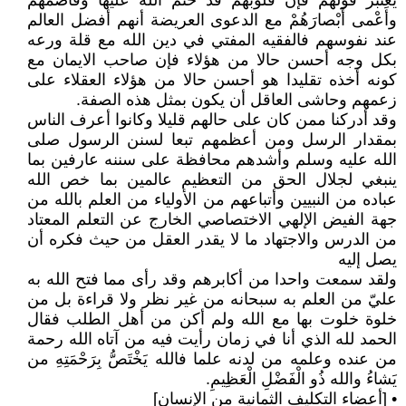
يعتبر قولهم فإن قلوبهم قد ختم الله عليها وفَأَصَمَّهُمْ
وأَعْمى أَبْصارَهُمْ مع الدعوى العريضة أنهم أفضل العالم
عند نفوسهم فالفقيه المفتي في دين الله مع قلة ورعه
بكل وجه أحسن حالا من هؤلاء فإن صاحب الايمان مع
كونه أخذه تقليدا هو أحسن حالا من هؤلاء العقلاء على
زعمهم وحاشى العاقل أن يكون بمثل هذه الصفة.
وقد أدركنا ممن كان على حالهم قليلا وكانوا أعرف الناس
بمقدار الرسل ومن أعظمهم تبعا لسنن الرسول صلى
الله عليه وسلم وأشدهم محافظة على سننه عارفين بما
ينبغي لجلال الحق من التعظيم عالمين بما خص الله
عباده من النبيين وأتباعهم من الأولياء من العلم بالله من
جهة الفيض الإلهي الاختصاصي الخارج عن التعلم المعتاد
من الدرس والاجتهاد ما لا يقدر العقل من حيث فكره أن
يصل إليه
ولقد سمعت واحدا من أكابرهم وقد رأى مما فتح الله به
عليّ من العلم به سبحانه من غير نظر ولا قراءة بل من
خلوة خلوت بها مع الله ولم أكن من أهل الطلب فقال
الحمد لله الذي أنا في زمان رأيت فيه من آتاه الله رحمة
من عنده وعلمه من لدنه علما فالله يَخْتَصُّ بِرَحْمَتِهِ من
يَشاءُ والله ذُو الْفَضْلِ الْعَظِيمِ.
• [أعضاء التكليف الثمانية من الإنسان]