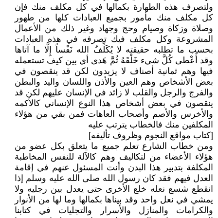
ولتصرف هذه الطهارة بكمالها في كل مكلف منك فإن
كل مكلف منك مأمور بجميع العبادات كلها من طهور
وصلاة وزكاة وصيام وحج وجهاد وغير ذلك من الأعمال
المشروعة وكل مكلف فيك تصرفه في هذه العبادات
بحسب ما تطلبه حقيقته لا يُكَلِّفُ الله نَفْساً إِلَّا ما آتاها
وقد أَعْطى كُلَّ شيء خَلْقَهُ ثُمَّ هَدى أي بين كيف تستعمله
فيها وهم ثمانية أصناف لا يزيدون لكن قد ينقصون في
بعض الأشخاص وهم العين والأذن واللسان واليد والبطن
والفرج والرجل والقلب لا زائد في الإنسان عليهم لكن قد
ينقصون في بعض أشخاص هذا النوع الإنساني كالأكمه
والأخرس والأصم وأصحاب العاهات فمن بقي من هؤلاء
المكلفين منك فالخطاب يترتب عليه
[كتاب مواقع النجوم وظروف تأليفه]
ومن خطاب الشارع تعلم جميع ما يتعلق بكل عضو من
هؤلاء الأعضاء من لتكاليف وهم كالآلة للنفس المخاطبة
المكلفة بتدبير هذا البدن وأنت المسئول عنهم في إقامة
العدل فيهم فقد كان رسول الله صلى الله عليه وسلم إذا
انقطع شسع نعله خلع الأخرى حتى يعدل بين رجليه ولا
يمشي في نعل واحد وقد بيناها بكمالها وما لها من الأنوار
والكرامات والمنازل والأسرار والتجليات في كتابنا