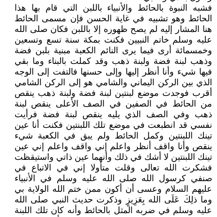
فشبه النبوة بالحائط والأنبياء باللبن التي قام بها هذا
الحائط وهو تشبيه في غاية الحسن فإن مسمى الحائط
هنا المشار إليه لم يصح ظهوره إلا باللبن فكان صلى الله
عليه وسلم خاتم النبيين فكنت بمكة سنة تسع وتسعين
وخمسمائة أرى فيما يرى النائم الكعبة مبنية بلبن فضة
وذهب لبنة فضة ولبنة ذهب وقد كملت بالبناء وما بقي
فيها شيء وأنا أنظر إليها وإلى حسنها فالتفت إلى الوجه
الذي بين الركن اليماني والشامي هو إلى الركن الشامي
أقرب فوجدت موضع لبنتين لبنة فضة ولبنة ذهب ينقص
من الحائط في الصفين في الصف الأعلى ينقص لبنة
ذهب وفي الصف الذي يليه ينقص لبنة فضة فرأيت
نفسي قد انطبعت في موضع تلك اللبنتين فكنت أنا عين
تينك اللبنتين وكمل الحائط ولم يبق في الكعبة شيء
ينقص وأنا واقف أنظر واعلم إني واقف واعلم إني عين
تينك اللبنتين لا أشك في ذلك وأنهما عين ذاتي واستيقظت
فشكرت الله تعالى وقلت متأولا إني في الاتباع في
صنفي كرسول الله صلى الله عليه وسلم في الأنبياء
عليهم السلام وعسى أن أكون ممن ختم الله الولاية بي
وما ذلِكَ عَلَى الله بِعَزِيزٍ وذكرت حديث النبي صلى الله
عليه وسلم في ضربه المثل بالحائط وأنه كان تلك اللبنة