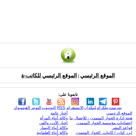
الموقع الرئيسي
الموقع الرئيسي للكاتب-ة
|
تابعونا على:
بنترست
تيلكرام
لينكدإن
الانستغرام
RSS
اليوتيوب
التويتر
الفيسبوك
الموقع الرئيسي
أخبار عامة
هيئة ادارة الحوار المتمدن - للإتصال بنا
وكالة أنباء المرأة
إحصائيات مؤسسة الحوار المتمدن
اخبار الأدب والفن
قواعد النشر
وكالة أنباء اليسار
ابرز كتاب / كاتبات الحوار المتمدن
وكالة أنباء العلمانية