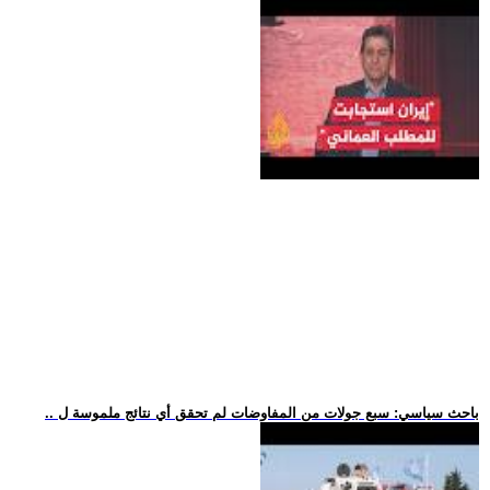
.. باحث سياسي: سبع جولات من المفاوضات لم تحقق أي نتائج ملموسة ل