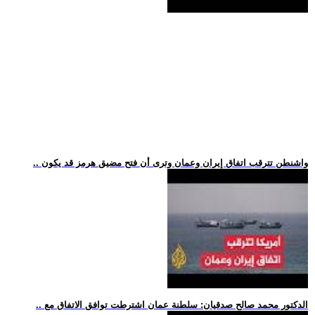
.. واشنطن تترقب اتفاق إيران وعمان وترى أن فتح مضيق هرمز قد يكون
.. الدكتور محمد صالح صدقيان: سلطنة عمان اشترطت توافق الاتفاق مع