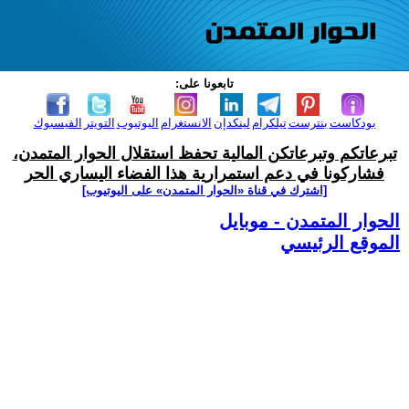
تابعونا على:
بودكاست
بنترست
تيلكرام
لينكدإن
الانستغرام
اليوتيوب
التويتر
الفيسبوك
تبرعاتكم وتبرعاتكن المالية تحفظ استقلال الحوار المتمدن،
فشاركونا في دعم استمرارية هذا الفضاء اليساري الحر
[اشترك في قناة ‫«الحوار المتمدن» على اليوتيوب]
الحوار المتمدن - موبايل
الموقع الرئيسي