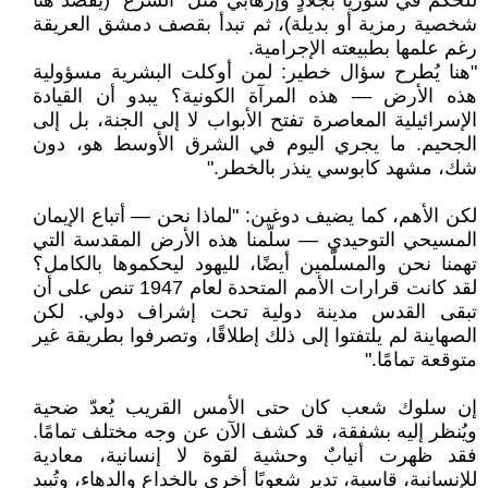
للحكم في سوريا بجلادٍ وإرهابي مثل "الشرع" (يقصد هنا
شخصية رمزية أو بديلة)، ثم تبدأ بقصف دمشق العريقة
رغم علمها بطبيعته الإجرامية.
"هنا يُطرح سؤال خطير: لمن أوكلت البشرية مسؤولية
هذه الأرض — هذه المرآة الكونية؟ يبدو أن القيادة
الإسرائيلية المعاصرة تفتح الأبواب لا إلى الجنة، بل إلى
الجحيم. ما يجري اليوم في الشرق الأوسط هو، دون
شك، مشهد كابوسي ينذر بالخطر."
لكن الأهم، كما يضيف دوغين: "لماذا نحن — أتباع الإيمان
المسيحي التوحيدي — سلّمنا هذه الأرض المقدسة التي
تهمنا نحن والمسلّمين أيضًا، لليهود ليحكموها بالكامل؟
لقد كانت قرارات الأمم المتحدة لعام 1947 تنص على أن
تبقى القدس مدينة دولية تحت إشراف دولي. لكن
الصهاينة لم يلتفتوا إلى ذلك إطلاقًا، وتصرفوا بطريقة غير
متوقعة تمامًا."
إن سلوك شعب كان حتى الأمس القريب يُعدّ ضحية
ويُنظر إليه بشفقة، قد كشف الآن عن وجه مختلف تمامًا.
فقد ظهرت أنيابٌ وحشية لقوة لا إنسانية، معادية
للإنسانية، قاسية، تدير شعوبًا أخرى بالخداع والدهاء، وتُبيد