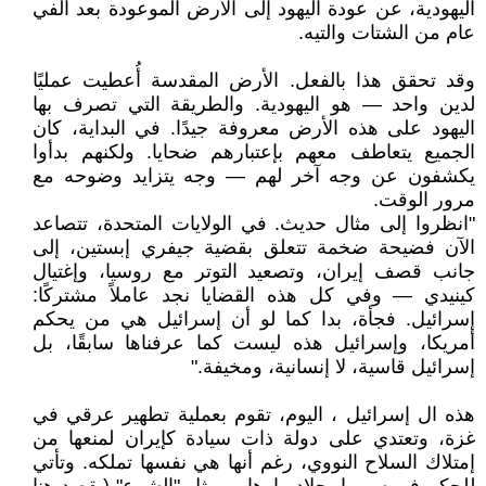
اليهودية، عن عودة اليهود إلى الأرض الموعودة بعد ألفي
عام من الشتات والتيه.
وقد تحقق هذا بالفعل. الأرض المقدسة أُعطيت عمليًا
لدين واحد — هو اليهودية. والطريقة التي تصرف بها
اليهود على هذه الأرض معروفة جيدًا. في البداية، كان
الجميع يتعاطف معهم بإعتبارهم ضحايا. ولكنهم بدأوا
يكشفون عن وجه آخر لهم — وجه يتزايد وضوحه مع
مرور الوقت.
"انظروا إلى مثال حديث. في الولايات المتحدة، تتصاعد
الآن فضيحة ضخمة تتعلق بقضية جيفري إبستين، إلى
جانب قصف إيران، وتصعيد التوتر مع روسيا، وإغتيال
كينيدي — وفي كل هذه القضايا نجد عاملاً مشتركًا:
إسرائيل. فجأة، بدا كما لو أن إسرائيل هي من يحكم
أمريكا، وإسرائيل هذه ليست كما عرفناها سابقًا، بل
إسرائيل قاسية، لا إنسانية، ومخيفة."
هذه ال إسرائيل ، اليوم، تقوم بعملية تطهير عرقي في
غزة، وتعتدي على دولة ذات سيادة كإيران لمنعها من
إمتلاك السلاح النووي، رغم أنها هي نفسها تملكه. وتأتي