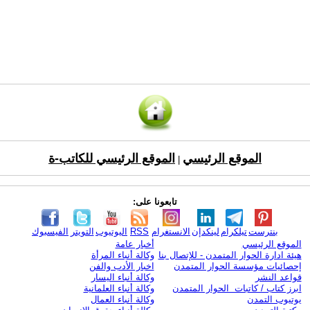
الموقع الرئيسي
الموقع الرئيسي للكاتب-ة
|
تابعونا على:
بنترست
تيلكرام
لينكدإن
الانستغرام
RSS
اليوتيوب
التويتر
الفيسبوك
الموقع الرئيسي
أخبار عامة
هيئة ادارة الحوار المتمدن - للإتصال بنا
وكالة أنباء المرأة
إحصائيات مؤسسة الحوار المتمدن
اخبار الأدب والفن
قواعد النشر
وكالة أنباء اليسار
ابرز كتاب / كاتبات الحوار المتمدن
وكالة أنباء العلمانية
يوتيوب التمدن
وكالة أنباء العمال