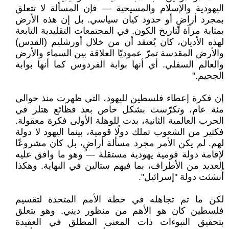
اليهودية والإسلام والمسيحية — فإن المسألة لا تتعلق
بمجرد أراضٍ أو حدود كيان سياسي. بل إن هذه الأرض
بمثابة مرآة لتاريخ الكون. في المجتمعات التقليدية التابعة
لهذه الأديان، كان يُعتقد أن من خلال أورشليم (القدس)
والأرض المقدسة تمرّ عموديًا العلاقة بين السماء والأرض
والعالم السفلي. أي أنها بوابة الفردوس كما أنها بوابة
الجحيم."
إن فكرة إعطاء فلسطين لليهود، التي ظهرت منذ حوالي
مئة عام، وتكرّست بشكل خاص بعد فظائع هتلر في
الحرب العالمية الثانية، بدت للوهلة الأولى فكرة معقولة.
فكثير من الشعوب تملك دولًا قومية، بينما اليهود لا دولة
لهم. لم يكن الأمر مجرد مسألة أراضٍ، بل كان مشروعًا
لإقامة دولة قومية يهودية مستقلة — وهو ما وافق عليه
العديد من الأطراف، بما فيهم ستالين في النهاية. وهكذا
أُنشئت دولة "إسرائيل".
لكن ما تم تجاهله في خطة الأمم المتحدة لتقسيم
فلسطين كان هو الأهم من منظور ديني. وهو يتعلق
بتحقيق النبوءات ذات المعنى المطلق في العقيدة