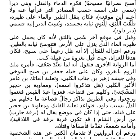
أصبح نصرانيًا مسيحيًا) فكره الدماء والقتل، وبنى ديراً
(سمي على اسمه حسب المصادر التي قرأتها عنه ولا
أعلم أين موقعه)، فكان ينقل الطين والماء على ظهره،
فلُقِّبَ اللَّثِق، لِلُثوقِ ثيابه بجسده، ونُسِبَ الدير إليه فسمي
(دير داود)،
وقيل في موقعٍ آخر سُمي باللثق لأنه كان يحمل على
ظهره الماء الذي ينزل على الأرض فتتوسخ ثيابه بالطين.
ورغم اعتزاله للقتال إلا أنه ظل زعيماً على سليح، فكان
هدفاً للغزاة، حيث قُتِل بغزوة من قبيلة كلب.
أما الرواية الأخرى فتقول أنه لما تعبَّدَ ضَعُفَ، فأمره ملك
الروم بالغزو، وكان على خيلِه جعفر بن صبح التنوخي
وفي جيشه زهير بن جناب الكلبي، وثعلبة الفاتك بن عامر
الأكبر الكلبي (هل تتذكروا اسمه)، ومعاوية بن حجير
المَشْجَعيّ، وكلهم من قضاعة، فغزوا عبدَ القيس فغنموا
ورجعوا، وفي الطريق تذاكَرَ رجالُ قضاعة ما دخلهم من
الذلِّ بسبب داود، فتواعد ثعلبة الفاتك ومعاوية بن حجير
على قتله، حتى إذا كان في موضع يقال له (برقة حارب)
من أرض الشام ( قد تكون قرية برقة في اللاذقية)،
وأمامه شمعةٌ، تقدَّما فأطفآها وقتلاه.
ورغم أن الروايتين لا تقدمان الكثير عن هذه الشخصية