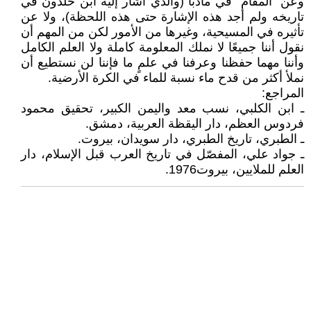
وعن "المقام" في مادبا (والذي أشار إليه ابن خلدون في
تاريخه ولم أجد هذه الإشارة حتى هذه اللحظة)، ولا عن
تأثيره في المسيحية، وغيرها من الأمور لكن من المهم أن
نقول أننا جميعًا لا نملك المعلومة كاملة ولا العلم الكامل
وأننا مهما حفظنا وعرفنا في علمٍ ما فإننا لن نستطيع أن
نملأ أكثر من قدح ماء نسبة للماء في الكرة الأرضية.
المراجع:
ـ ابن الكلبي، نسب معد واليمن الكبير، تحقيق محمود
فردوس العظم، دار اليقظة العربية، دمشق.
ـ الطبري، تاريخ الطبري، دار سويدان، بيروت.
ـ جواد علي، المفصّل في تاريخ العرب قبل الإسلام، دار
العلم للملايين، بيروت1976.