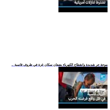
.. موجة حر شديدة وانقطاع الكهرباء يضعان سكان غزة في ظروف قاسية