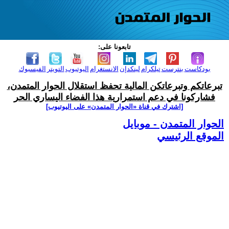
تابعونا على:
بودكاست
بنترست
تيلكرام
لينكدإن
الانستغرام
اليوتيوب
التويتر
الفيسبوك
تبرعاتكم وتبرعاتكن المالية تحفظ استقلال الحوار المتمدن،
فشاركونا في دعم استمرارية هذا الفضاء اليساري الحر
[اشترك في قناة ‫«الحوار المتمدن» على اليوتيوب]
الحوار المتمدن - موبايل
الموقع الرئيسي