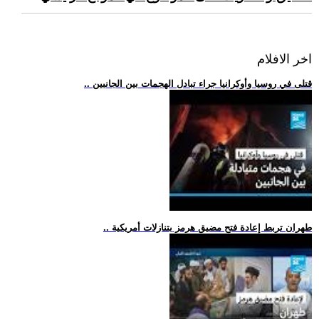
اخر الافلام
.. قتلى في روسيا وأوكرانيا جراء تبادل الهجمات بين الجانبين
.. طهران تربط إعادة فتح مضيق هرمز بتنازلات أمريكية