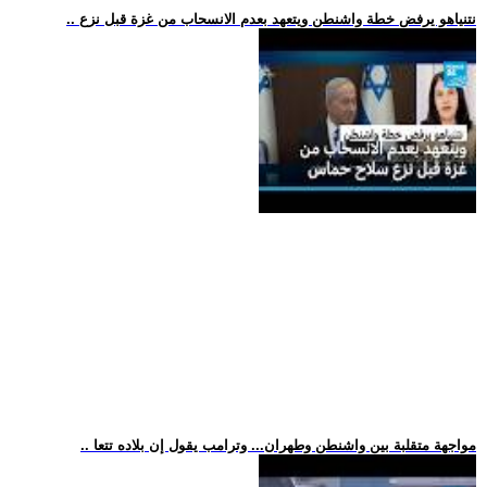
.. نتنياهو يرفض خطة واشنطن ويتعهد بعدم الانسحاب من غزة قبل نزع
.. مواجهة متقلبة بين واشنطن وطهران... وترامب يقول إن بلاده تتعا