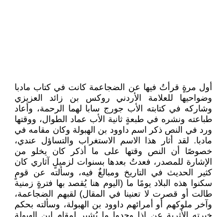
أول مرةٍ قرأتُ فيها عن الضجاعمة كانت في كتاب مادبا
وضواحيها للعلامة الأردني روكس بن زائد العزيزي
وشاركه في كتابته الأب جورج سابا لهما الرحمة، وأعاد
طباعته ونشره في طبعةٍ ثانية الأب عماد الطوال، ووقتها
ورد في النص ذكر اسم داوود بن الهبولة وكان مقامه في
مادبا. لقد أثار هذا الاسم الاستغراب والتساؤل عندي،
خصوصًا أن النص وقتها على ما أذكر كان يخلو من
الإشارة للمصدر، فعدتُ بعدها بسنوات لزميلٍ آثاري كان
كثير الحديث في التاريخ ومبالغٌ فيه، وسألته عن قومٍ
سكنوا هذه البلاد يومًا ما (اليوم هنا يُقصد بها فترةٍ زمنية
طالت أو قصرت لا تعنينا في المقال) لقبهم الضجاعمة،
وآخر ملوكهم أو أمرائهم داوود بن الهبولة، وسألته بحكم
خبرته الأثرية عن إذا وجدوا ما يُشير لمقام ابن الهبولة