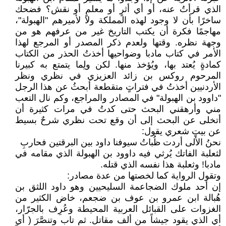
الذي قرأتُ عنه، أو أي أثرٍ أو معلمٍ أو نقش؟ فضحك
ساخرًا بأن لا وجود لهذه المملكة ولا لأميرهم "الهبولة"،
مهاجمًا فكرة أن يكتب التاريخ غير من عرفهم هو من
وجهة نظره. وقتها ولعدم ذكر المصدر أو المرجع لهذا
الأمر في كتاب مادبا وضواحيها أخذتُ الحذر من الكتاب
كمادةٍ يُعتد بها، ويُؤخذ منها. لكن ولِما يتمتع به كبيرنا
المرحوم روكس بن زائد العزيزي في نظري ونظر
الأردنيين أخذتُ في فتراتٍ متقطعة أبحثُ عن هذا الرجل
"داوود بن الهبولة" في المصادر والمراجع، وكم نال التعب
مني وأرهقني البحث حتى كدتُ في مرات كثيرة أن
أتخلى عن البحث إلى أن وقع تحت نظري شرحٌ بسيط
عن بيتٍ شعري يقول:
نحنُ الألى أردت ظُباتُ سيوفنا داود بين البرقتين فحاربِ
لثعلبة الفاتك يُرثي فيه داوود بن الهبولة الذي مقامه في
مادبا! وثعلبة هذا نفسه الذي قتله.
وتقول الرواية كما لخصتها من عدة مصادر:
إن أحد ملوك الضجاعمة السليحيين وهو داود اللثق بن
هُبالة ابن عمرو بن عوف بن ضجعم، خاض الكثير من
الغزوات على القبائل العربية المحيطة وعُرِف بالجرّار،
أي الذي يقود جيشاً من ألف مقاتل. ثم تاب وتنصَّرَ ( أي