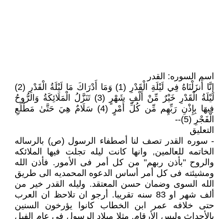
اسم السوره: القدر
إِنَّا أَنزَلْنَاهُ فِي لَيْلَةِ الْقَدْرِ (1) وَمَا أَدْرَاكَ مَا لَيْلَةُ الْقَدْرِ (2)
لَيْلَةُ الْقَدْرِ خَيْرٌ مِّنْ أَلْفِ شَهْرٍ (3) تَنَزَّلُ الْمَلَائِكَةُ وَالرُّوحُ
فِيهَا بِإِذْنِ رَبِّهِم مِّن كُلِّ أَمْرٍ (4) سَلَامٌ هِيَ حَتَّىٰ مَطْلَعِ
الْفَجْرِ (5)--
التعليق
- سوره القدر تصف لنا أصطفاء الرسول (ص) بالرساله
الخاتمه للعالمين, وانها كانت ليله تجلت فيها الملائكه
والروح "بأذن ربهم" من كل أمر فى الأمور. فأذن الله
ومشيئته فى كل أمر أساس الدعوه المحمديه الى طريق
الله السوى وضمان حسن المعتقد. وليله القدر خير من
ألف شهر او 83 سنه تقريبا. أرجو ان تلاحظ ان العرب
حتى خلافه عمر ابن الخطاب كانوا يؤرخون السنين
بالأحداث وليس الأرقام, مثلا ميلاد الرسول فى عام الفيل