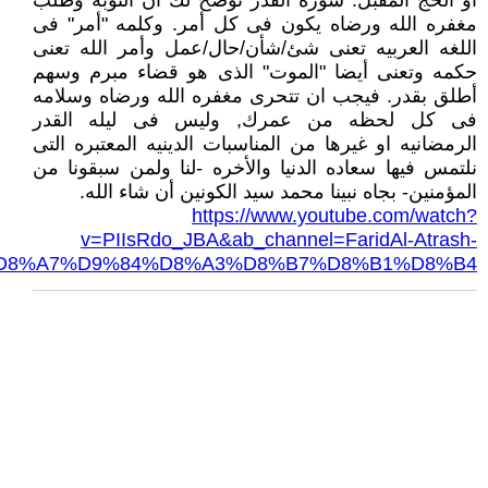
او الحج المقبل. سوره القدر توضح لك ان التوبه وطلب
مغفره الله ورضاه يكون فى كل أمر. وكلمه "أمر" فى
اللغه العربيه تعنى شئ/شأن/حال/عمل وأمر الله تعنى
حكمه وتعنى أيضا "الموت" الذى هو قضاء مبرم وسهم
أطلق بقدر. فيجب ان تتحرى مغفره الله ورضاه وسلامه
فى كل لحظه من عمرك, وليس فى ليله القدر
الرمضانيه او غيرها من المناسبات الدينيه المعتبره التى
نلتمس فيها سعاده الدنيا والأخره -لنا ولمن سبقونا من
المؤمنين- بجاه نبينا محمد سيد الكونين أن شاء الله.
https://www.youtube.com/watch?
v=PIIsRdo_JBA&ab_channel=FaridAl-Atrash-
D8%A7%D9%84%D8%A3%D8%B7%D8%B1%D8%B4