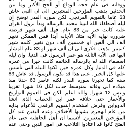
ووفاته فى عام حجه الوداع أو الحج الأكبر وما بين
الحدثين يذهب المؤرخين المعتبرين الى ان النبى عاش
63 عاما بالتقويم الفرنجى. لكن سوره القدر توضح ان
ليله أصطفاء الله لنبينا محمد بالرساله وبدأ نزول القرآن
عليه كانت خير من 83 عام. فهل ألف شهر فرضته
ضروره نهايه الآيه مثلا, الأجابه أبدا فمن الممكن تغيير
ألف الى ألفين او خمسين ألف دون تغيير كلمه شهر
كتمييز. يذهب فكرى الى ان ألف شهر او 83 عام المشار
اليها فى الآيه الثالثه هو عمر الرسول فى الدنيا. وان ليله
اصطفاء الله له بالرساله الخاتمه كانت خيرا من عمره
كله فى الدنيا, وكل عمره خير, لكنها الليله التى تأسس
عليها كل الخير . على هذا قد يكون الرسول قد عاش 83
سنه كما تخبرنا سوره القدر لكنه عاصر 63 حدثا منذ
ميلاده الى وفاته بمتوسط حدث لكل 16 شهرا تقريبا
وليس 12 شهرا, والله اعلم. لكن فى العموم التواريخ
والأعمار حتى خلافه عمر ابن الخطاب الذى انشأ
الدوواين وفرض استخدم التقويم الرقمى للأعوام بدايه
من عام الهجره, يشوبها الأختلاف وعدم اليقين عند كل
المؤرخين المعتبرين. لاسيما ان أهل الجاهليه حتى عام
الفتح كانوا قد اعتادوا التلاعب فى امور الدين وحتى عده