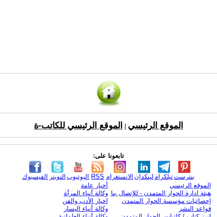
الموقع الرئيسي
الموقع الرئيسي للكاتب-ة
|
تابعونا على:
بنترست
تيلكرام
لينكدإن
الانستغرام
RSS
اليوتيوب
التويتر
الفيسبوك
الموقع الرئيسي
أخبار عامة
هيئة ادارة الحوار المتمدن - للإتصال بنا
وكالة أنباء المرأة
إحصائيات مؤسسة الحوار المتمدن
اخبار الأدب والفن
قواعد النشر
وكالة أنباء اليسار
ابرز كتاب / كاتبات الحوار المتمدن
وكالة أنباء العلمانية