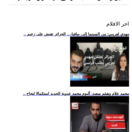
اخر الافلام
.. مهدي لعريبي: من السينما إلى -مافيا-... الجزائر تقبض على زعيم
.. محمد علام وهيثم سعيد: ألبوم محمد عدوية الجديد استكمالا لنجاح