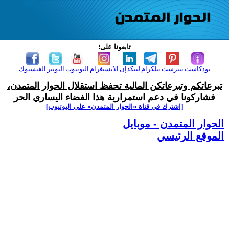
تابعونا على:
بودكاست
بنترست
تيلكرام
لينكدإن
الانستغرام
اليوتيوب
التويتر
الفيسبوك
تبرعاتكم وتبرعاتكن المالية تحفظ استقلال الحوار المتمدن،
فشاركونا في دعم استمرارية هذا الفضاء اليساري الحر
[اشترك في قناة ‫«الحوار المتمدن» على اليوتيوب]
الحوار المتمدن - موبايل
الموقع الرئيسي