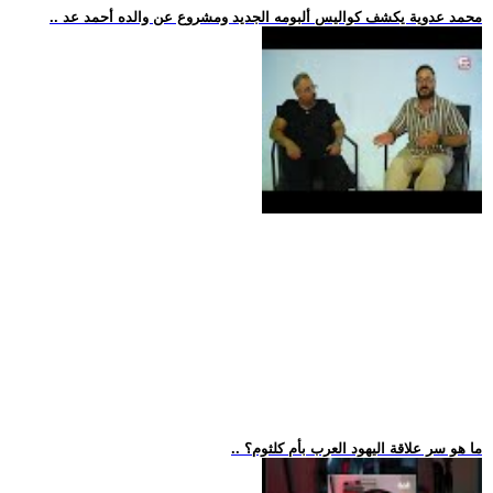
.. محمد عدوية يكشف كواليس ألبومه الجديد ومشروع عن والده أحمد عد
.. ما هو سر علاقة اليهود العرب بأم كلثوم؟