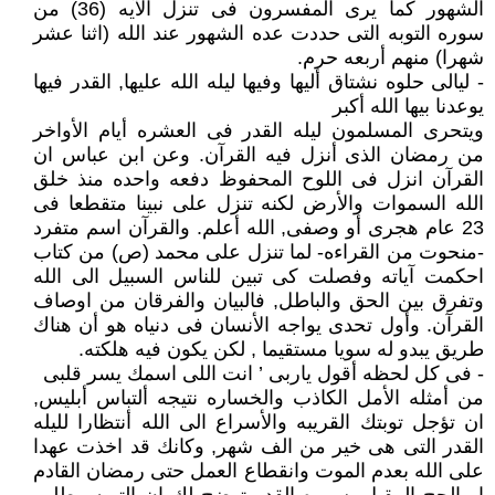
الشهور كما يرى المفسرون فى تنزل الآيه (36) من
سوره التوبه التى حددت عده الشهور عند الله (اثنا عشر
شهرا) منهم أربعه حرم.
- ليالى حلوه نشتاق أليها وفيها ليله الله عليها, القدر فيها
يوعدنا بيها الله أكبر
ويتحرى المسلمون ليله القدر فى العشره أيام الأواخر
من رمضان الذى أنزل فيه القرآن. وعن ابن عباس ان
القرآن انزل فى اللوح المحفوظ دفعه واحده منذ خلق
الله السموات والأرض لكنه تنزل على نبينا متقطعا فى
23 عام هجرى أو وصفى, الله أعلم. والقرآن اسم متفرد
-منحوت من القراءه- لما تنزل على محمد (ص) من كتاب
احكمت آياته وفصلت كى تبين للناس السبيل الى الله
وتفرق بين الحق والباطل, فالبيان والفرقان من اوصاف
القرآن. وأول تحدى يواجه الأنسان فى دنياه هو أن هناك
طريق يبدو له سويا مستقيما , لكن يكون فيه هلكته.
- فى كل لحظه أقول ياربى ’ انت اللى اسمك يسر قلبى
من أمثله الأمل الكاذب والخساره نتيجه ألتباس أبليس,
ان تؤجل توبتك القريبه والأسراع الى الله أنتظارا لليله
القدر التى هى خير من الف شهر, وكانك قد اخذت عهدا
على الله بعدم الموت وانقطاع العمل حتى رمضان القادم