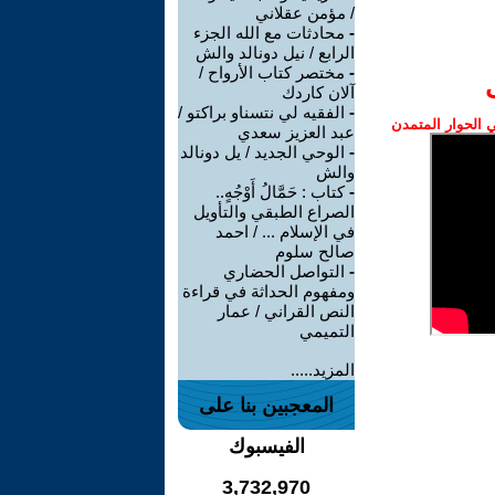
/ مؤمن عقلاني
-
محادثات مع الله الجزء
الرابع / نيل دونالد والش
-
مختصر كتاب الأرواح /
آلان كاردك
-
الفقيه لي نتسناو براكتو /
الحوار المتمدن
عبد العزيز سعدي
-
الوحي الجديد / يل دونالد
والش
-
كتاب : حَمَّالُ أَوْجُهٍ..
الصراع الطبقي والتأويل
في الإسلام ... / احمد
صالح سلوم
-
التواصل الحضاري
ومفهوم الحداثة في قراءة
النص القراني / عمار
التميمي
المزيد.....
المعجبين بنا على
الفيسبوك
3,732,970