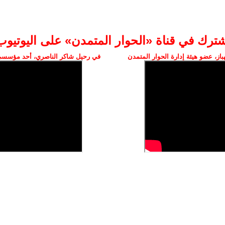
شترك في قناة «الحوار المتمدن» على اليوتيوب
ز، عضو هيئة إدارة الحوار المتمدن
في رحيل شاكر الناصري، أحد مؤسسي 