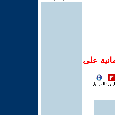
انية على
يبورد
الموبايل