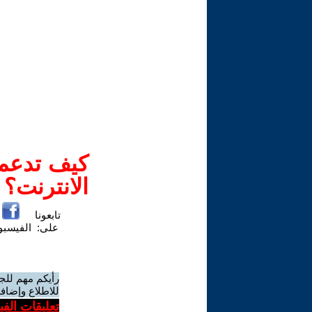
كيف تدعم-
الانترنت؟
تابعونا
على:
الفيسب
رأيكم مهم للج
للاطلاع وإضافة
تعليقات الف