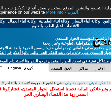
ة التصفح والنشر، الموقع يستخدم بعض أنواع الكوكيز نرجو النق
More info - المزيد
experience on our website
الفن
-
وكالة أنباء اليسار
-
وكالة أنباء العلمانية
-
وكالة أنباء العمال
-
وكا
الاقتصاد
-
اخبار الطب والعلوم
 الرئيسي لمؤسسة الحوار المتمدن
، علمانية، ديمقراطية، تطوعية وغير ربحية
ل مجتمع مدني علماني ديمقراطي حديث يضمن الحرية والعدالة الاجتم
حوار المتمدن على جائزة ابن رشد للفكر الحر والتى نالها أعلام في الفك
م مشاكل تقنية في تصفح الحوار المتمدن نرجو النقر هنا لاستخدام الموقع
كوردي
English
الاخبار
مراكز
الحوار المتمدن
د الفكر الديني
-
حسن مدبولى
- فى عاشوراء ،جريمة لاتسقط بالتقادم !!
 وتبرعاتكن المالية تحفظ استقلال الحوار المتمدن، فشاركونا 
استمرارية هذا الفضاء اليساري الحر