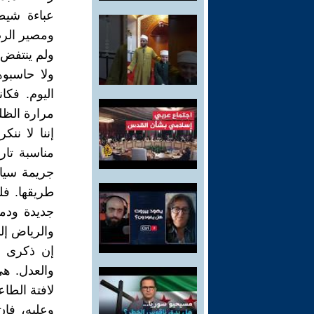
عباءة شيط
ومصير الرضي
ولم ينتفض ا
ولا حاسبو
اليوم. فكا
مرارة الظلم
إننا لا نن
مناسبة تار
جريمة سياس
طريقها. فل
جديدة ودم
والرياض إلى
إن ذكرى ك
والعدل. ه
لافتة الطاع
وعليه، فإ