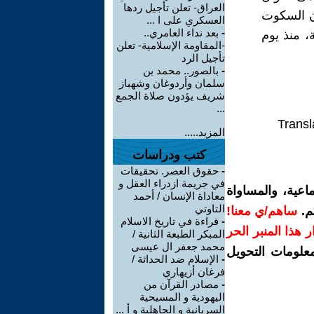
العراق- تعلن تأجيل ردها
بأن السكوت
العسكري على ا ...
-
بعد نداء العامري..
 منذ يوم
-المقاومة الإسلامية- تعلن
تأجيل الرد
-
بالصور.. محمد بن
سلمان وأردوغان وشهباز
شريف يؤدون صلاة الجمع
...
Transl
المزيد.....
كتب ودراسات
-
حقوق العصر. تحقيقات
في جريمة ازدراء العقل و
اعية، والمساواة
معاداة الإنسان / أحمد
التاوتي
م.
ساهم/ي معنا!
-
قراءة في تاريخ الاسلام
رار هذا المنبر الحر
المبكر الطبعة الثانية /
محمد جعفر ال عيسى
معلومات التحويل
-
الإسلام ضد الحداثة /
فرغان أزيهاري
-
مصادر القرآن من
اليهودية و المسيحية
السريانية و الجاهلية و أ ...