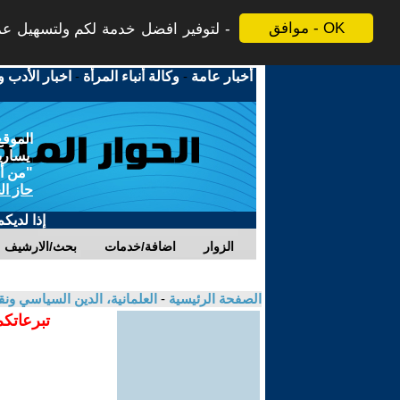
موافق - OK
لتوفير افضل خدمة لكم ولتسهيل عملي
أخبار عامة
-
وكالة أنباء المرأة
-
اخبار الأدب و
الموقع
يسارية
"من أج
حاز ال
إذا لديك
الزوار
اضافة/خدمات
بحث/الارشيف
الصفحة الرئيسية
-
العلمانية، الدين السياسي ونق
تبرعاتكم