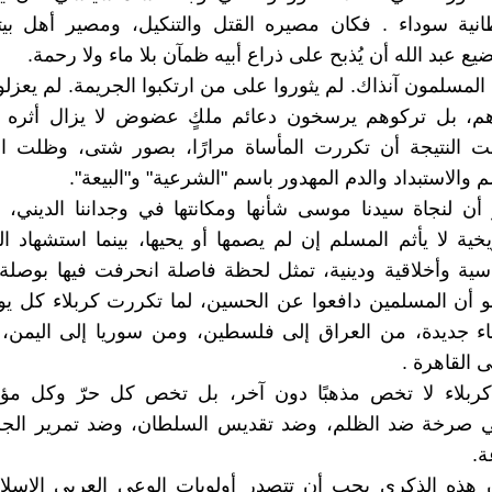
انية سوداء . فكان مصيره القتل والتنكيل، ومصير أهل بيت
ع عبد الله أن يُذبح على ذراع أبيه ظمآن بلا ماء ولا رحمة.
لمسلمون آنذاك. لم يثوروا على من ارتكبوا الجريمة. لم يعزلوا
هم، بل تركوهم يرسخون دعائم ملكٍ عضوض لا يزال أثره قا
نت النتيجة أن تكررت المأساة مرارًا، بصور شتى، وظلت ال
 والاستبداد والدم المهدور باسم "الشرعية" و"البيعة".
كر أن لنجاة سيدنا موسى شأنها ومكانتها في وجداننا الديني، ل
يخية لا يأثم المسلم إن لم يصمها أو يحيها، بينما استشهاد 
ية وأخلاقية ودينية، تمثل لحظة فاصلة انحرفت فيها بوصلة
و أن المسلمين دافعوا عن الحسين، لما تكررت كربلاء كل يو
اء جديدة، من العراق إلى فلسطين، ومن سوريا إلى اليمن،
 القاهرة .
ربلاء لا تخص مذهبًا دون آخر، بل تخص كل حرّ وكل مؤ
ي صرخة ضد الظلم، وضد تقديس السلطان، وضد تمرير الج
ة.
ن هذه الذكرى يجب أن تتصدر أولويات الوعي العربى الإسلا