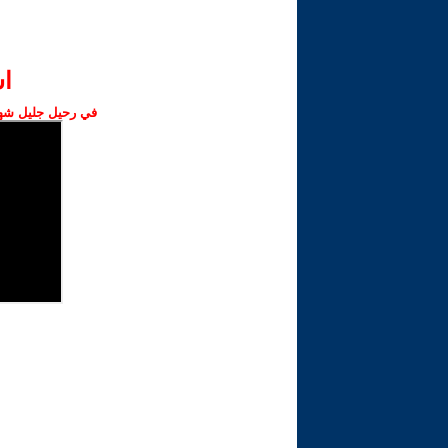
ا‫
في رحيل جليل شهبا