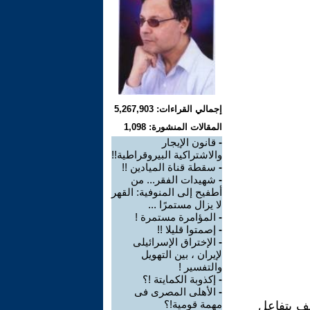
إجمالي القراءات: 5,267,903
المقالات المنشورة: 1,098
-
قانون الإيجار
والاشتراكية البيروقراطية!!
-
سقطة قناة الميادين !!
-
شهيدات الفقر... من
أطفيح إلى المنوفية: القهر
لا يزال مستمرًا ...
-
المؤامرة مستمرة !
-
إصمتوا قليلا !!
-
الإختراق الإسرائيلى
لإيران ، بين التهويل
والتفسير !
-
إكذوبة الكمايتة !؟
-
الأهلى المصرى فى
مهمة قومية!؟
يف يتفاعل