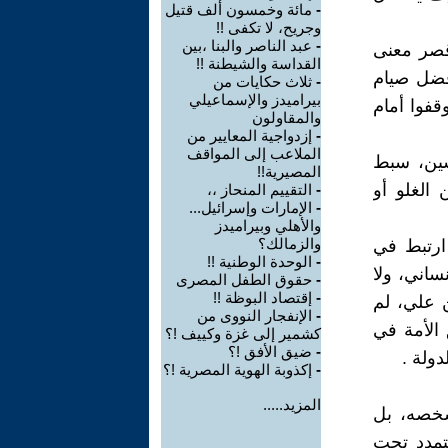
-
مائة وخمسون ألف قتيل
وجريح، لا تكفى !!
-
عبد الناصر والبنا ،بين
قصر معنى
القداسة والشيطنة !!
فضل صيام
-
ثلاث حكايات من
بيراميدز والإسماعيلي
وقفوا أمام
والمقاولون
-
إزدواجية المعايير من
الملاعب إلى المواقف
سين، سبط
المصيرية!!
 الغلو أو
-
التقييم المنحاز ،،
-
الإمارات وإسرائيل...
والأهلي وبيراميدز
والزمالك؟
ارتبط في
-
الوحدة الوطنية !!
ساني، ولا
-
حقوق الطفل المصرى
-
إقتصاد البوظة !!
 علي، لم
-
الإنفجار النووى من
 الأمة في
كشمير إلى غزة وكييف !؟
-
ضيق الأفق !؟
دولة .
-
إكذوبة الهوية المصرية !؟
المزيد.....
شخصه، بل
تمدد تحت