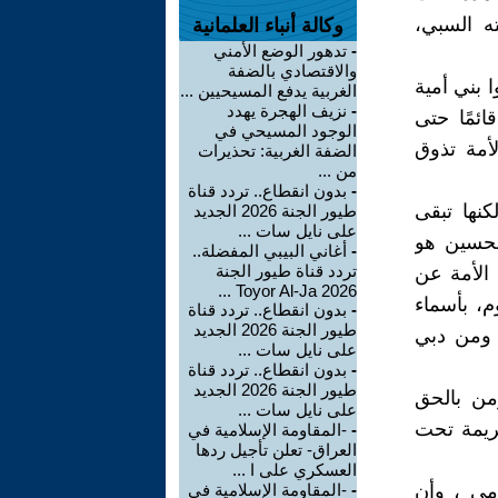
ه السبي،
وكالة أنباء العلمانية
-
تدهور الوضع الأمني
والاقتصادي بالضفة
 بني أمية
الغربية يدفع المسيحيين ...
-
نزيف الهجرة يهدد
ئمًا حتى
الوجود المسيحي في
أمة تذوق
الضفة الغربية: تحذيرات
من ...
-
بدون انقطاع.. تردد قناة
كنها تبقى
طيور الجنة 2026 الجديد
على نايل سات ...
الحسين هو
-
أغاني البيبي المفضلة..
تردد قناة طيور الجنة
 الأمة عن
2026 Toyor Al-Ja ...
م، بأسماء
-
بدون انقطاع.. تردد قناة
طيور الجنة 2026 الجديد
 ومن دبي
على نايل سات ...
-
بدون انقطاع.. تردد قناة
طيور الجنة 2026 الجديد
من بالحق
على نايل سات ...
ريمة تحت
-
-المقاومة الإسلامية في
العراق- تعلن تأجيل ردها
العسكري على ا ...
مى ، وأن
-
-المقاومة الإسلامية في