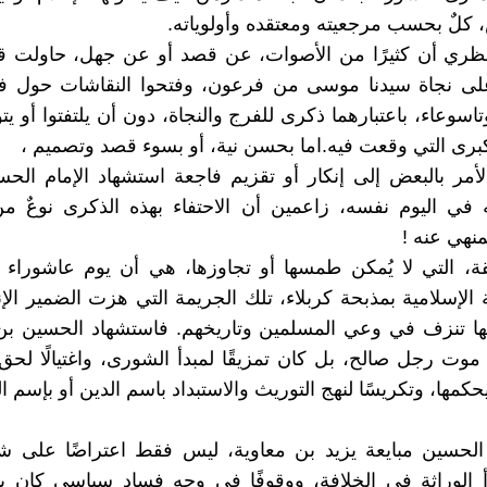
، كلٌ بحسب مرجعيته ومعتقده وأولوياته.
ظري أن كثيرًا من الأصوات، عن قصد أو عن جهل، حاولت 
لى نجاة سيدنا موسى من فرعون، وفتحوا النقاشات حول 
تاسوعاء، باعتبارهما ذكرى للفرج والنجاة، دون أن يلتفتوا أو يت
كبرى التي وقعت فيه.اما بحسن نية، أو بسوء قصد وتصميم ،
مر بالبعض إلى إنكار أو تقزيم فاجعة استشهاد الإمام الح
في اليوم نفسه، زاعمين أن الاحتفاء بهذه الذكرى نوعٌ من
منهي عنه !
ة، التي لا يُمكن طمسها أو تجاوزها، هي أن يوم عاشوراء 
 الإسلامية بمذبحة كربلاء، تلك الجريمة التي هزت الضمير الإن
ها تنزف في وعي المسلمين وتاريخهم. فاستشهاد الحسين بن
وت رجل صالح، بل كان تمزيقًا لمبدأ الشورى، واغتيالًا لحق
حكمها، وتكريسًا لنهج التوريث والاستبداد باسم الدين أو بإسم ال
لحسين مبايعة يزيد بن معاوية، ليس فقط اعتراضًا على 
أ الوراثة في الخلافة، ووقوفًا في وجه فساد سياسي كان ي