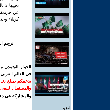
نحييها لا ب
عن جريمة 
كربلاء وحتى
ترجم ال
الحوار المتمدن م
في العالم العربي
ب
والمستقل، ليبقى ص
والمشاركة في دع
المزيد.....