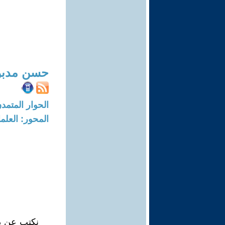
حسن مدبو
الحوار المتمدن-العدد: 8393 - 5
المحور: العلما
نكتب عن ذك