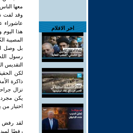
معها الناس
وقد لفت ن
عاشوراء ع
اخر الافلام
هذا اليوم و
المصيبة ال
بل وصل الأ
رسول الله 
التقديس ال
لكن الحقيق
ذاكرة الأمة
تزال جراح
يكن مجرد م
اختيار من ي
لقد رفض ا
رفضًا لمبد