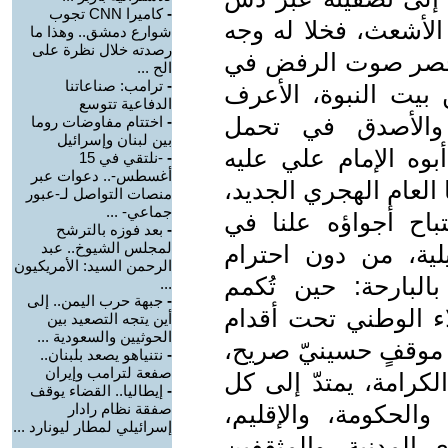
-
كاميرا CNN تجوب
الأشعث، فخلا له وجه
شوارع دمشق.. وهذا ما
رصدته خلال نظرة على
نحصر صوت الرفض في
الح ...
-
ترامب: صناعاتنا
ن بيت النبوة، الأعرف
الدفاعية تتوسع
 والأصدق في تحمل
-
اختتام مفاوضات روما
بين لبنان وإسرائيل
أبوه الإمام علي عليه
-
-نلتقي في 15
أغسطس-.. دعوات عبر
 العام الهجري الجديد،
منصات التواصل لـ-عبور
جماعي- ...
اح أجواؤه علنا في
-
بعد فوزه بالترشح
لمجلس الشيوخ.. عبد
يلية، من دون احترام
الرحمن السيد: الأمريكيون
بالبارحة: حين تُكمم
...
-
جبهة حرب اليمن.. إلى
لاء الوطني تحت أقدام
أين يتجه التصعيد بين
الحوثيين والسعودية ...
ى موقفٍ حسينيّ صريح،
-
نتنياهو يصعد بلبنان..
صفعة لترامب وإيران
لكرامة، يمتدّ إلى كل
-
إيطاليا.. القضاء يوقف
والحكومة، والإقليم،
صفقة نظام رادار
إسرائيلي لمطار ليونارد ...
ى المدنية، والمثقفين