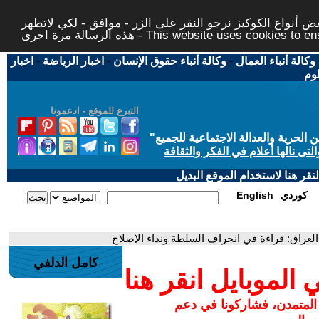
 أنواع الكوكيز نرجو النقر على الزر - موافق - لكي لاتظهر
This website uses cookies to ensure you ge
وكالة أنباء العمال
-
وكالة أنباء حقوق الإنسان
-
اخبار الرياضة
-
اخبار
لوم
التبرع للموقع - ادعمونا
حرية والعدالة الاجتماعية للجميع
"
تى نالها أعلام في الفكر والثقافة
قر هنا لاستخدام الموقع البديل
كوردي
English
عراق: قراءة في انحراف السلطة ونداء الإصلاح
كامل الدلفي
لموبايل انقر هنا
 المتمدن، فشاركونا في دعم