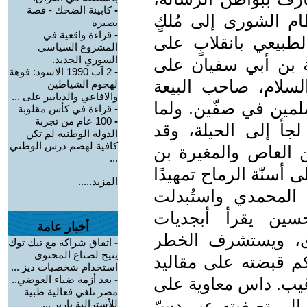
-
كابينة الضحك - قصة
ام الشورى إلى مُلكٍ
بصيرة
-
قراءة واقعية في
بيعي بانقلابٍ على
المشروع السياسي
السوري الجديد.
ية بن أبي سفيان على
-
2 آب 1990 الاسود: فوهة
لسلام، صاحب البيعة
لهجوم الشياطين
والافاعي والدبابير على ...
لمين في صفّين. ولما
-
قراءة في كأس مقلوبة
-
100 عام من تجربة
أ إلى الحيلة، وقد
الدولة الوطنية لم تكن
كافية لهضم درس الوطني
ن العاص والمغيرة بن
...
سنّة الرماح تمهيدًا
المزيد.....
 المحمدي واستُبدلت
حسين يقرأ أبجديات
أخبار عامة
رى، ويستشرف الخطر
-
اتفاق شراكة مع تيك توك
يتيح لصناع المحتوى
كم قبضته على مقاليد
استخدام شخصيات ديز ...
-
بعد أزمة ضياء العوضي..
غيب. داس معاوية على
مصر تلغي فعالية طبية
إلى تصفيته عبر دسّ
للأسترالية باربر ...