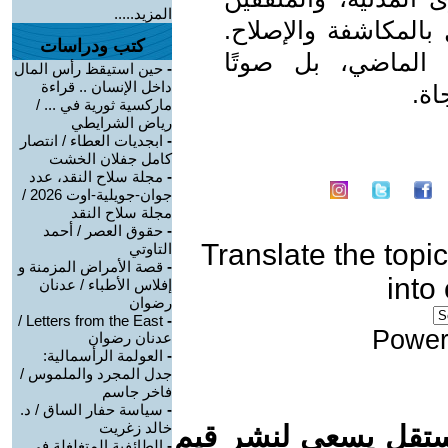
المزيد.....
المكاشفة والإصلاح.
كتب ودراسات
الماضي، بل صوتًا
-
حين استيقظ رأس المال
داخل الإنسان .. قراءة
اة.
ماركسية ثورية في ... /
رياض الشرايطي
-
ابجديات العطاء / انتصار
كامل جفلان الخشت
-
مجلة سلاح النقد، عدد
جوان-جويلية-اوت 2026 /
مجلة سلاح النقد
-
حقوق العصر / أحمد
Translate the topic
التاوتي
-
قصة الأمراض المزمنة و
into
إفلاس الأطباء / عدنان
رضوان
Letters from the East /
-
Power
عدنان رضوان
-
العولمة الرأسمالية:
جدل المجرد والملموس /
فاخر جاسم
-
سياسة حفار الساق / د.
خالد زغريت
ستقل يسعى لنشر قيم
-
الطائفية المتغلغلة في