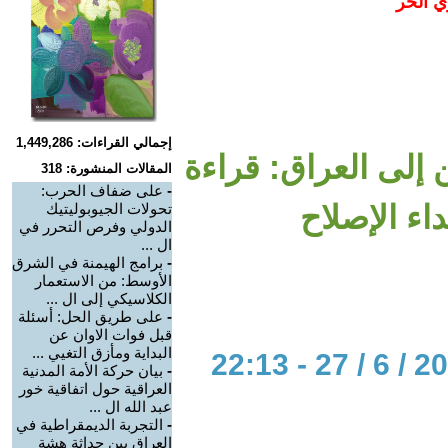
ي الحر
إجمالي القراءات: 1,449,286
إلى العراق: قراءة
المقالات المنشورة: 318
-
على ضفاف الحرب:
ء الإصلاح
تحولات الجيوبوليتيك
الدولي وفرص التحرر في
ال ...
-
برامج الهيمنة في الشرق
الأوسط: من الاستعمار
الكلاسيكي إلى ال ...
-
على طريق الحل: أسئلة
قبل فوات الاوان عن
البداية ومأزق التغيي ...
-
بيان حركة الأمة المدنية
العراقية حول اتفاقية خور
عبد الله ال ...
-
التجربة الديمقراطية في
العراق بين حداثة هشة