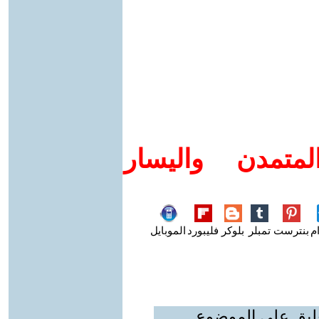
متمدن واليسار
م
بنترست
تمبلر
بلوكر
فليبورد
الموبايل
عليق على الموضوع