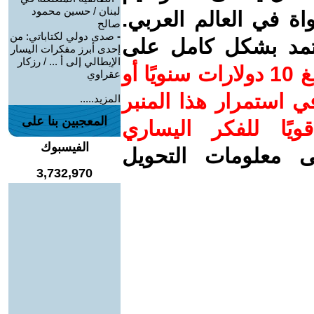
لبنان / حسين محمود
واة في العالم العربي.
صالح
-
صدى دولي لكتاباتي: من
عتمد بشكل كامل على
إحدى أبرز مفكرات اليسار
الإيطالي إلى أ ... / رزكار
ساهم/ي معنا! بدعمكم بمبلغ 10 دولارات سنويًا أو
عقراوي
 استمرار هذا المنبر
المزيد.....
المعجبين بنا على
ويًا للفكر اليساري
الفيسبوك
ى معلومات التحويل
3,732,970