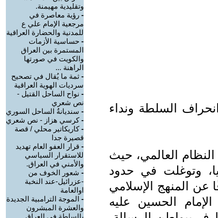
وتقليدية مهيمنة.
-
رؤية معاصرة في
مرجعية الإمام علي ع
للمدنية والحضارة العراقية
-
حساسية الأزمات
المستمرة بين العراق
والكويت في صورتها
الراهنة ...
-
ثمة ما يُقال في تصحيح
سرديات الهوية العراقية
-
نواح الساحل القتيل -
نص شعري
نحراف السلطة ونداء
-
سنديانةُ الساحل السوري
-
كرسي هزاز - نص شعري
-
كاريكاتير محلي / قصة
قصيرة جدا
-
قرار العفو العام تهديد
النظام العالمي، حيث
للاستقرار السياسي
والأمني في العراق.
يا، وتوغلت في حدود
-
شعور الخوف من
-عزرائيل-عند النخبة
ا عن المنهج الإسلامي
اوالعامة
الإمام الحسين عليه
-
الموجة الترامبية الجديدة
والعشرة المبشرون
ارف ببواطن الرسالة،
بالسلطة في العراق.