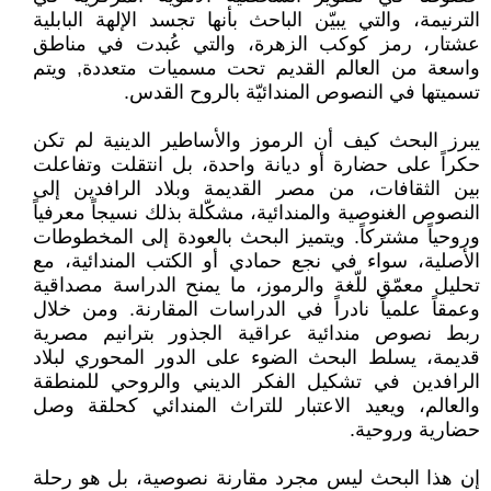
الترنيمة، والتي يبيّن الباحث بأنها تجسد الإلهة البابلية
عشتار، رمز كوكب الزهرة، والتي عُبدت في مناطق
واسعة من العالم القديم تحت مسميات متعددة, ويتم
تسميتها في النصوص المندائيّة بالروح القدس.
يبرز البحث كيف أن الرموز والأساطير الدينية لم تكن
حكراً على حضارة أو ديانة واحدة، بل انتقلت وتفاعلت
بين الثقافات، من مصر القديمة وبلاد الرافدين إلى
النصوص الغنوصية والمندائية، مشكّلة بذلك نسيجاً معرفياً
وروحياً مشتركاً. ويتميز البحث بالعودة إلى المخطوطات
الأصلية، سواء في نجع حمادي أو الكتب المندائية، مع
تحليل معمّق للّغة والرموز، ما يمنح الدراسة مصداقية
وعمقاً علمياً نادراً في الدراسات المقارنة. ومن خلال
ربط نصوص مندائية عراقية الجذور بترانيم مصرية
قديمة، يسلط البحث الضوء على الدور المحوري لبلاد
الرافدين في تشكيل الفكر الديني والروحي للمنطقة
والعالم، ويعيد الاعتبار للتراث المندائي كحلقة وصل
حضارية وروحية.
إن هذا البحث ليس مجرد مقارنة نصوصية، بل هو رحلة