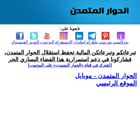
تابعونا على:
بودكاست
بنترست
تيلكرام
لينكدإن
الانستغرام
اليوتيوب
التويتر
الفيسبوك
تبرعاتكم وتبرعاتكن المالية تحفظ استقلال الحوار المتمدن،
فشاركونا في دعم استمرارية هذا الفضاء اليساري الحر
[اشترك في قناة ‫«الحوار المتمدن» على اليوتيوب]
الحوار المتمدن - موبايل
الموقع الرئيسي