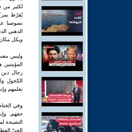
لكثير من ت
يُفرّط بمر
نصوصنا عن
الذهني الذ
وبكل مكان
وليس معنى
المؤمنين ه
رجال دين ل
الكحول ولك
بعلمهم وإن
وفي الختام
حقهم, وإن
النصيحة لمن
الحيّ العظي