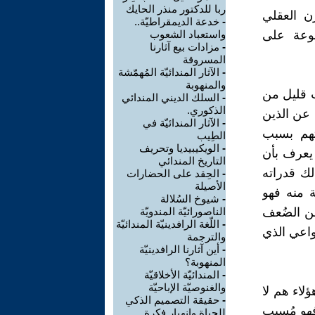
ربا للدكتور منذر الحايك
زن العقلي
-
خدعة الديمقراطيّة..
نوعة على
واستعباد الشعوب
-
مزادات بيع آثارنا
المسروقة
-
الآثار المندائيّة المُهمّشة
والمنهوبة
ب قليل من
-
السلك الديني المندائي
الذكوري.
 عن الذين
-
الآثار المندائيّة في
هم بسبب
الطِيب
-
الويكيبيديا وتحريف
يعرف بأن
التاريخ المندائي
لك قدراته
-
الحِقد على الحضارات
الأصيلة
 منه فهو
-
شيوخ السُلالة
من الضُعف
الناصورائيّة المندويّة
-
اللّغة الرافدينيّة المندائيّة
لواعي الذي
والترجمة
-
أين آثارنا الرافدينيّة
المنهوبة؟
-
المندائيّة الأخلاقيّة
والغنوصيّة الإباحيّة
لاء هم لا
-
حقيقة التصميم الذكي
فهو مُسبب
للحياة وإنهيار فكرة