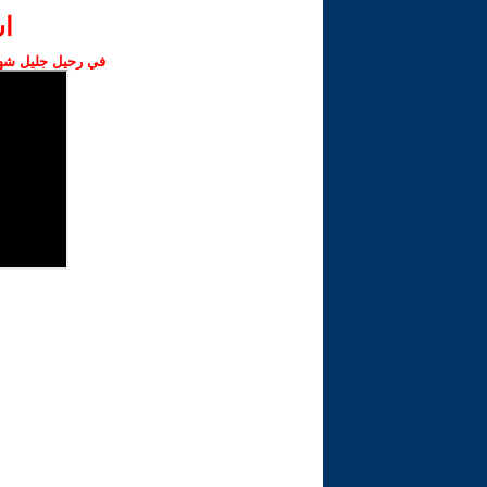
ا‫
في رحيل جليل شهبا