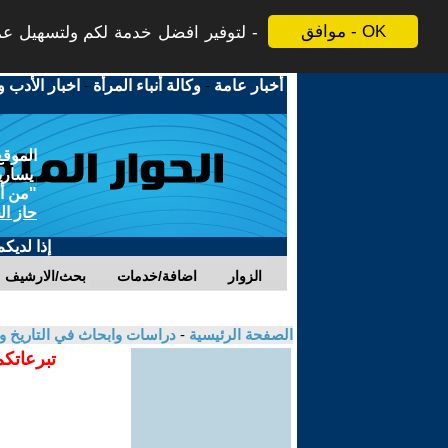
موافق - OK
لتوفير افضل خدمة لكم ولتسهيل عملي
أخبار عامة
-
وكالة أنباء المرأة
-
اخبار الأدب و
الموقع
يسارية
"من أج
حاز ال
إذا لديك
الزوار
اضافة/خدمات
بحث/الارشيف
الصفحة الرئيسية
-
دراسات وابحاث في التاريخ و
تبرعاتكم