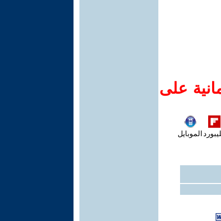
انية على
يبورد
الموبايل