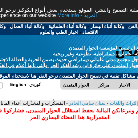
ة التصفح والنشر، الموقع يستخدم بعض أنواع الكوكيز نرجو النق
More info - المزيد
experience on our website
الفن
-
وكالة أنباء اليسار
-
وكالة أنباء العلمانية
-
وكالة أنباء العمال
-
وكا
الاقتصاد
-
اخبار الطب والعلوم
 الرئيسي لمؤسسة الحوار المتمدن
، علمانية، ديمقراطية، تطوعية وغير ربحية
ل مجتمع مدني علماني ديمقراطي حديث يضمن الحرية والعدالة الاجتم
حوار المتمدن على جائزة ابن رشد للفكر الحر والتى نالها أعلام في الفك
م مشاكل تقنية في تصفح الحوار المتمدن نرجو النقر هنا لاستخدام الموقع
كوردي
English
الاخبار
مراكز
الحوار المتمدن
التراث واللغات
-
سنان سامي الجادر
- المُسكِّرات والمخدِّرات أعداء المانا
 وتبرعاتكن المالية تحفظ استقلال الحوار المتمدن، فشاركونا 
استمرارية هذا الفضاء اليساري الحر