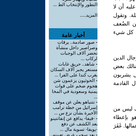
التطور والإنتخاب الط ...
يه أن لا
لة. وتقول
المزيد.....
ن الضُعف
ي كل شيء
أخبار عامة
-
صور صادمة.. يرقات
وصراصير داخل منشأة
تحضر آلاف الوجبات
ال الدين
لركاب ...
-
شاهد.. حريق غابات
هنالك بعض
مستعر يجبر آلاف السكان
ال يشربون
بغرب كندا على الفرا ...
-
الحوثيون يزعمون شن
ل القادمة
هجوم ضخم على قوات
يمنية وسعودية في المخا
...
-
نتنياهو يعلن عن موقف
إسرائيل من خطة ترامب
لك ليس من
الأخيرة بشأن نزع س ...
و بإعطاء
-
-فيفا- يدافع عن إنفانتينو
بعد الكشف عن دفع
ها. غَفَرَ
-يويفا- تسوية مال ...
-
بعد سحب عرض تعيينه..