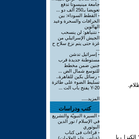
جامعة مينيسوتا تدفع
تعويضا بـ250 ألف دو ...
-
القطط السوداء: بين
الخرافات والسحرة وعيد
الهالوين
-
نتنياهو: لن ينسحب
الجيش الإسرائيلي من
غزة حتى يتم نزع سلاح ح
...
-
إسرائيل تدشن
مستوطنة جديدة قرب
جنين ضمن مخطط
للتوسع شمال الض ...
-
رسائل بكين للقاهرة..
تسليط الضوء على طائرة
لام.
Y-20 يفتح باب الت ...
المزيد.....
كتب ودراسات
-
السيرة النبويّة والتشريع
في الإسلام / نور الدين
البوثوري
-
قراءات فى كتاب
لكنزا ربا
(عناصر علم العلامات)