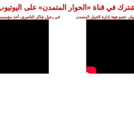
شترك في قناة «الحوار المتمدن» على اليوتيوب
ز، عضو هيئة إدارة الحوار المتمدن
في رحيل شاكر الناصري، أحد مؤسسي 