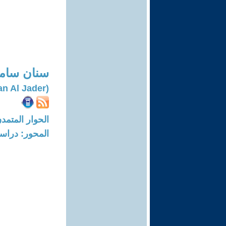
سنان سامي
(Sinan Al Jader)
الحوار المتمدن-العدد: 7968 - 4
المحور: دراسا