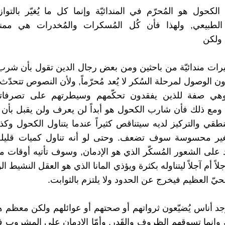
كحول هو المُحرّم في المندائيّة وإنما كل ما يُغيّر بالتوا
لطبيعي, ولهذا فأن كُل المُسكرات والمُخدرات هي مم
. ولكن
رات مندائيّة من باحثين ومن بعض رجال الدين تقول بأن شر
 الوصول لمرحلة السُكر لا يُعد مُحرّماً, ولأن النصوص تتحدّث
هي صفة للذين يفقدون تحكّمهم وسيطرتهم على تصرفات
مع ذلك فأن شارب الكحول هو أبداً لن يعرف ولن يقبل بأن 
منطقي والتركيز لديه سيتناقص كثيراً عندما يتناول الكحول وكذ
لغير محسوسة سوف تضعف. وحتى لو أنه تناول كميات قليلة
على الشعور المُسكّر الذي هو الإدمان, وسوف تأتيه أوقات 
اً أم آجلاً ليتناوله بكثرة ويؤذي المانا الذي هو العقل النشيط ا
لحيّ العظيم فيخرج عن الحدود ولا يلتزم بالثوابت.
وجد أناس يُضيّعون ثرواتهم أو صحتهم أو عوائلهم ولكن معظم هؤ
 وإنما تسوقهم الظروف والقَدر, وأمّا الإدمان على المشروب 