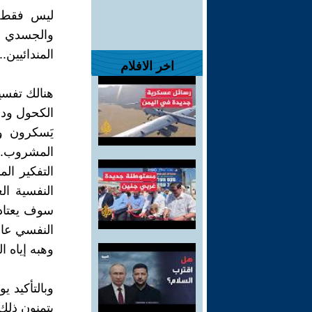
ليس فقط ال
والجسدي ا
المندائيين.
اخر الافلام
هنالك تفسي
الكحول ودون
يَسكرون و
المشروب. و
التفكير ال
النفسية ا
سوف يعتاد 
النفسي عاجل
وهبه إياه ا
وبالتأكيد ي
يتمنون ذلك