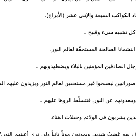
 الكواكب السبعة والإثني عشر (الأبراج).
ل تشبيه سيء وقبيح ..
شماثا الصالحة المستحقّة لعالم النور.
ال الصادقين المؤمنين بالبلاء ويضطهدونهم ..
صورائيين ليصبحوا غير مستحقين لعالم النور ويزيدون عليهم الظ
ويبعدونهم عن النور, فتتسلّط الروها عليهم ..
ذين يشربون في الولائم وحفلات الغناء.
قع غضبٌ شديد, ويموتون موتاً ثانياً ولن ترى أعينهم النور.” ا