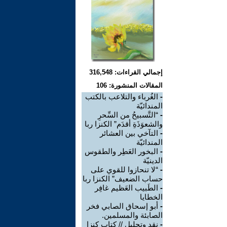
إجمالي القراءات: 316,548
المقالات المنشورة: 106
-
الغُرباء والتلاعب بالكتب
المندائيّة
-
“التَّسبيحُ من السِّحرِ
والشعوَذَةِ أقدَم” الكنزا ربا
-
التآخي بين العشائر
المندائيّة
-
البخور العَطِر والطقوس
الدينيّة
-
“لا تنحازوا للقوي على
حساب الضعيف” الكنزا ربا
-
الطَبيب العَظيم غافِر
الخطايا
-
أبو إسحاق الصابي فخر
الصابئة والمسلمين.
-
نقد وتحليل // كتاب كِنزا