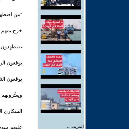
“من اضطهاد
خرج منهم ك
يضطهدون الن
يوقعون الرج
يوقعون النا
ويعثّرونهم 
السكارى ال
المزيد.....
عليهم سوف ي