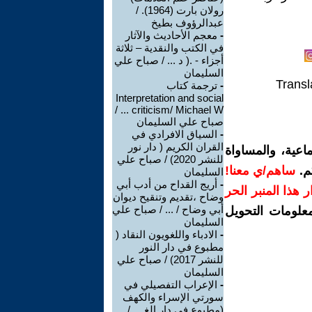
رولان بارت (1964). /
عبدالرؤوف بطيخ
-
معجم الأحاديث والآثار
في الكتب والنقدية – ثلاثة
أجزاء - .( د ... / صباح علي
السليمان
Transl
-
ترجمة كتاب
Interpretation and social
criticism/ Michael W ... /
صباح علي السليمان
-
السياق الافرادي في
القران الكريم ( دار نور
اعية، والمساواة
للنشر 2020) / صباح علي
م.
ساهم/ي معنا!
السليمان
-
أريج القداح من أدب أبي
رار هذا المنبر الحر
وضاح ،تقديم وتنقيح ديوان
أبي وضاح / ... / صباح علي
معلومات التحويل
السليمان
-
الادباء واللغويون النقاد (
مطبوع في دار النور
للنشر 2017) / صباح علي
السليمان
-
الإعراب التفصيلي في
سورتي الإسراء والكهف
(مطبوع في دار الغ ... /