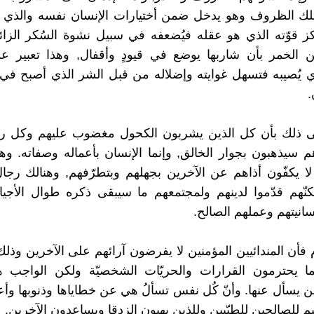
لك الظروف وهو يدخل ضمن أختيارات الإنسان نفسه والذي عل
كز قوّته الذي هو عقله فيُضعفه في سبيل نشوة السُكر الزائ
 الخمر بأن شاربها يوضع في قيودٍ وأقفال, وهذا تعبير ع
ي يُصيبه فتسهل غوايته وإضلاله من قبل الشر الذي أصبح ف
.
 ذلك بأن كل الذين يشربون الكحول مغضوب عليهم وكل رج
م سيذهبون بجوار الخالق, وإنما الإنسان بأعماله وصفاته. و
ا يكفّون أذاهم عن الآخرين بجهلهم وبتطرّفهم, وهنالك رج
نّهم قدّموا لدينهم ولمجتمعهم ما سيبقى ذكره طوال الأجيا
سانيتهم وعملهم الصالح.
 فأن المندائيين المؤمنين لا يفرضون آرائهم على الآخرين وذ
ما يحترمون القرارات والحريّات الشخصيّة ولكن الواجب ه
 يسأل عنها. وأنّ كُل نفس تسألُ هي عن خطاياها وذنوبها وأعمال
م للصالحين للطيّبين وللذين يهبون الزدقا ويساعدون الآخرين.