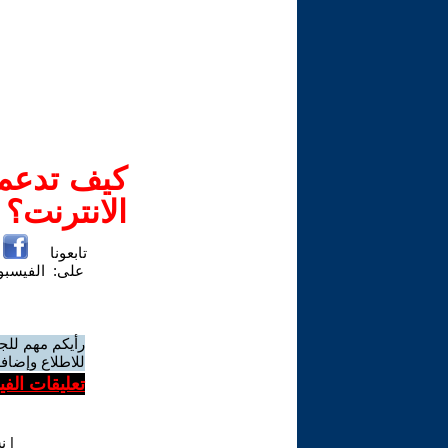
كيف تدعم-
الانترنت؟
تابعونا
على:
الفيسب
رأيكم مهم للج
للاطلاع وإضافة
تعليقات الف
|
ن