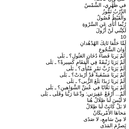
في ظَهْرِي، الشَّمْسُ
الدَّرْبُ تَمُّوزُ
والْقَيْظُ فُصُولٌ
رُبَّما أَنَأَى عَنِ السَّرْوةِ
لَكِنَّني لَنْ أَزُولَ
10
لَمَّا حَلَّقا تَانِكَ الهُدْهُدانِ
أَوَانَ السُّجُوعِ
أَلَمْ يَريَا فَضاءَ دُخَانِ العَثُولِ؟ ـ بَلَى
أَلَمْ يَرَيَا زَنْبقَةً فِي الْمَقَامِ كَسِيرةً؟ ـ بَلَى
أَلَمْ يَرَيَا رُبَّ تَمْرٍ مُنْتأًى؟ ـ بَلَى
أَلَمْ يَريَا مَسْغَبةً قَدْ أَرْبدَتْ؟ ـ بَلَى
أَلَمْ يَريَا زَبدًا بَلَغَ الزُّبى؟ ـ بَلَى
أَلَمْ يَريَا نَعَّابًا في عُشِّ الشَّوَاهينِ؟ ـ بَلَى
أَلَمْ... أَرْفَعْ عَقِيرَتي: ودَّعَنا رَبُّنا وقَلَى ـ بَلَى
لا لَيْسَ لَنا ظِلَالٌ هُنا
لا بَلْ كَانَتْ لَنا ظِلالٌ
مَحاهَا الأَمْريكَانُ
لا مِنْ سَامِعٍ، لا صَدًى
تَصرَّمَ المَدَى