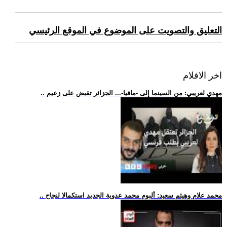
التعليق والتصويت على الموضوع في الموقع الرئيسي
اخر الافلام
.. مهدي لعريبي: من السينما إلى -مافيا-... الجزائر تقبض على زعيم
.. محمد علام وهيثم سعيد: ألبوم محمد عدوية الجديد استكمالا لنجاح