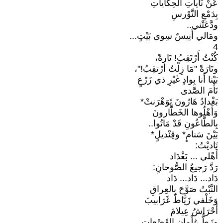
عَنْ نَاياتِ الحِكَاياتِ
بِدَمْعِ النَّوْرسِ
ودَّعَتْني..
ومَالي أَنِيسٌ سِوى بَيْتٍ...
4
كُنْتُ أَرْتَقِبُ! تَارةً،
وتَارَةً "مَا زِلْتُ أَرْتقِبُ!"،
بَيْنا أَنا بِوادٍ غَيْرِ ذي زَرْعٍ
نَأَمَ الصَّدى
بَغْدادُ هَارُونَ تَوَهْرَنتْ*
وَأَهْلُوها الخَطَّارونَ
بِالطَّاعُونِ قَدْ مَاتُوا..
بَيْنَ سَنامٍ* وقِنْديلٍ*
نَاديْتُ:
أَهْلي ... بَغْدَاد
رَدَّ رَجيعُ الصُّوحانِ:
دَاد... دَاد... دَاد
النَّبْتُ صَوَّحَ بِالعِراقِ
وَخَلْفي زَيَّاطُ غَرَابيبَ
أَحْرَاشُ عِيلامَ
وزَطُّ غِلْمانِ القَصْعاتِ