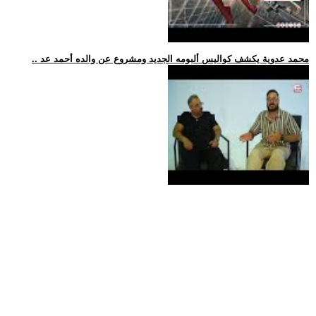
.. محمد عدوية يكشف كواليس ألبومه الجديد ومشروع عن والده أحمد عد