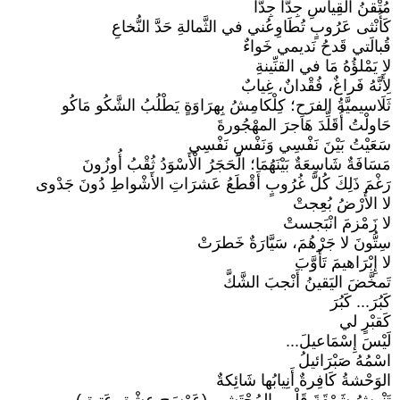
مُتْقنُ القِياسِ جِدًّا جِدًّا
كَأُنْثى عَرُوبٍ تُطَاوِعُني في الثَّمالةِ حَدَّ النُّخاعِ
قُبالَتي قَدحُ نَديمي خَواءٌ
لا يَمْلؤُهُ مَا في القنِّينةِ
لِأَنَّهُ فَراغٌ، فُقْدانٌ، غِيابٌ
ثَلَاسيميَّةُ الفرَحِ؛ كِلْكامِشُ بِهرَاوَةٍ يَطْلُبُ الشَّكُو مَاكُو
حَاولْتُ أُقَلِّدَ هَاجرَ المهْجُورةَ
سَعَيْتُ بَيْنَ نَفْسِي وَنَفْسِ نَفْسِي
مَسَافَةٌ شَاسِعَةٌ بَيْنَهُمَا؛ الْحَجَرُ الْأَسْوَدُ ثُقْبُ أُوزُونَ
رَغْمَ ذَلِكَ كُلَّ غُرُوبٍ أَقْطَعُ عَشرَاتِ الأَشْواطِ دُونَ جَدْوى
لا الأَرْضُ بُعِجتْ
لا زَمْزمَ انْبَجستْ
سِتُّونَ لا جَرْهُمَ، سَيَّارَةٌ خَطرَتْ
لا إِبْرَاهيمَ تَأَوَّبَ
تَمخَّضَ اليَقينُ أَنْجبَ الشَّكَّ
كَبُرَ... كَبُرَ
كَقبْرٍ لي
لَيْسَ إِسْمَاعيلَ...
اسْمُهُ صَبْرَائيلُ
الوَحْشةُ كَافِرةٌ أَنِيابُها شَائِكةٌ