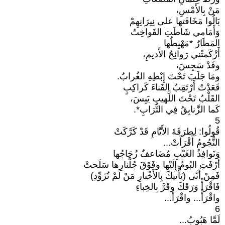
مَنْ بِالأَمْسِ،
بَالُوا مَخَافَتها على نِيرَانِهِمْ
وَأَمَامي شَاطَتِ الفَواخِتُ
المَطَارُ *مَهْبِطُها
أَزْكَمتْني رَوائِحُ الأَديمِ،
وقَدْ سَجِسَ،
ومَا جَلَبَ تَحْتَ إِبْطِهِ الغُرابُ.
قَعَدْتُ أَرْتَقِبُ الفَناءَ كَراكِبٍ
القَلْبُ تَحْتَ اللَّهيبِ يَبِسَ،
كَما الزَّنابِقُ فِي التُّرَابِ*.
5
قُولُوا: لِطرَفَةَ الأَيَّامِ قَدْ كَرَّكَتْ
النُّجُومُ أَقْرَأَتْ...
وَنَوافِذُ الغَيْبِ مُضَاعفٌ زُجَاجُها
أَرْفَتِ البُومُ إِلَيْها وفَوْقَ جُلَّنارِها سَلَحتْ
فَمِنْ أَنَّى (يَأْتيكَ بِالأَخْبارِ مَنْ لَمْ تُزَوِّدِ)
فَاقْرَأْ وَرَقَكَ وقَرَّ بِالخِباءِ
واقْرَأْ... واقْرَأْ...
6
لَمَّا هَبُوبُ...