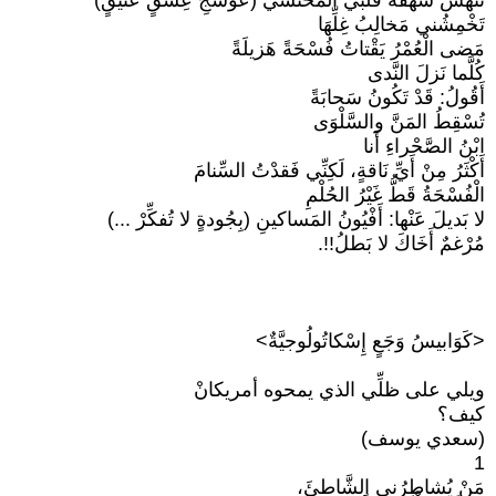
تَنْهشُ شَهْقَةَ قَلْبي المُحْتَشي (عَوْسَجِ عِشْقٍ عَتيقٍ)
تَخْمِشُني مَخالِبُ غِلِّهَا
مَضى الْعُمْرُ يَقْتاتُ فُسْحَةً هَزيلَةً
كُلَّما نَزلَ النَّدى
أَقُولُ: قَدْ تَكُونُ سَحابَةً
تُسْقِطُ المَنَّ والسَّلْوَى
ابْنُ الصَّحْراءِ أَنا
أَكْثَرُ مِنْ أَيِّ نَاقةٍ، لَكِنِّي فَقدْتُ السِّنامَ
الْفُسْحَةُ قَطُّ غَيْرُ الحُلْمِ
لا بَديلَ عَنْها: أَفْيُونُ المَساكينِ (بِجُودةٍ لا تُفكِّرْ ...)
مُرْغمٌ أَخَاكَ لا بَطلُ!!.
<كَوَابيسُ وَجَعٍ إِسْكاتُولُوجيَّةٌ>
ويلي على ظلِّي الذي يمحوه أمريكانْ
كيف؟
(سعدي يوسف)
1
مَنْ يُشاطِرُني الشَّاطئَ،