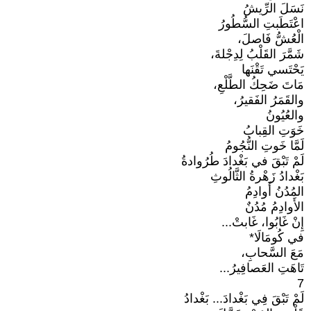
نَسَلَ الرِّيشُ
اعْتَطَبتِ السُّطُورُ
الْعُشُّ فَاصلَ،
شَمَّرَ القَلْبُ لِدِجْلةَ،
يَحْتَسي تَقْنَها
مَاتَ ضَحِكُ الطَّلْعِ،
والقَمَرُ الفَقيرُ،
والعُيُونُ
خَوَتِ القِبابُ
لَمَّا خَوتِ النُّجُومُ
لَمْ تَبْقَ في بَغْدادَ طُرُوادةُ
بَغْدادُ زَهْرةُ الثَّالُوثِ
المُدُنُ أَوادِمُ
الأَوادِمُ مُدُنٌ
إِنْ غَابُوا، غَابتْ...
في كُومَالَا*
مَعَ السَّحابِ،
تَاهَتِ العَصافِيرُ...
7
لَمْ تَبْقَ فِي بَغْدادَ... بَغْدادُ