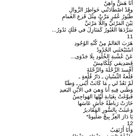
أَنَا هَشٌّ واهِنٌ
وقَدْ اصْطَادَتْني خَواطِرُ الزَّوالِ
طُيُورُ عُمُرٍ مَرَّتْ مِثْلَ قَزعِ الغَمامِ
بَيْنَ المَرْئيِّ واللَّا مَرْئيِّ
سَرَّدَهَا العُبُورُ كَمَنَازِلَ في فَلَكٍ تَدُورُ...
11
هَرَبَ العَالمُ مِنْ كُنْهِ الوُجُودِ
اسْتَبْحَثَني الجُدُودُ
عَنْ عُشْبةِ الخُلُودِ بِلَا جَدْوَى...
فَصَدِيقي كِلْكَامِشُ
أَفْسدَ الرِّحْلَةَ والرِّحْلةَ
قَلْعةُ النِّسْيانِ ـ دَارُ قُلْعةٍ ـ
لَمْ تَعُدْ لي ـ مَا كَانَتْ أَيْني ـ وَطَنًا
وَطَني فِيهِ أَنا وَهيَ في الأَيْنِ البَعيدِ
فَبوَّغَتْ بِغَيَابةِ لَيْلِها الهَواجِسُ
خَارَتْ رَباطَةُ جَأْشٍ عَاسَها
وَعَبثَتْ بِالسُّورِ المَقَاديرُ
يَا دَارَ العِزِّ بِيچْ صَلِّيوهْ*
12
وَأَنَا أَرْتَقِبُ