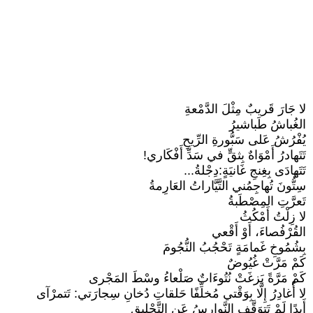
لا جَارَ قَريبٌ مِثْلَ الدَّمْعةِ
الغُباشُ طَباشيرُ
يُفْرُشُ عَلى سَبُّورةِ الرِّيحِ
تَتَهادرُ أَمْوَاهٌ بِثقٍّ في سَدِّ أَفْكَاري!
تَتَهادَى بِغِنجِ غَانيَةٍ:دِجْلةُ...
سِتُّونَ تُهاجِمُني التَّيَّاراتُ العَارِمةُ
تَعرَّتِ المِصْطَبةُ
لا زِلْتُ أَمْكُثُ
القُرْفُصاءَ، أَوْ أَقْعي
بِشُمُوخِ غَمامَةٍ تَحْجُبُ النُّجُومَ
كَمْ مَرَّتْ غُيُوضٌ
كَمْ مَرَّةً بَزغَتْ نُتُوءَاتٌ صَلْعاءُ وسْطَ المَجْرى
لا أُغادِرُ إِلَّا بِوَقْتي مُخلِّفًا حَلقاتِ دُخانِ سِجارَتي: تَتمرْآى
أَبدًا لَمْ تَتوَقَّفِ النَّوارِسُ عَنِ التَّحْليقِ