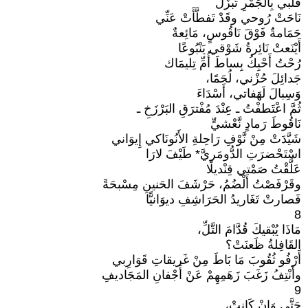
قَلْبي بِالجَمْرِ تَبزَّلَ
نَاحَتْ رُوحي وقَدْ تَفطَّأَتْ عَنِّي
حَمَامةٌ فَوْقَ نَاقُوسٍ، مَائِعةٌ
أَيْنَعتْ نَائِرةُ شَوْقي يَنْبُوعًا
رُحْتُ أَحْبِكُ بِساطَ أُمِّ تِليمَاك
جَدائِلَ حُزْني، لُحَمًا،
وَسِبالَ لَهَفاتي، أَسْدَاءَ
ثُمَّ اعْتَطفْتُ ـ عِنْدَ مُفْترَقِ البَرْزَخِ ـ
نَاقُوطَ رَمادٍ نَّعْشيٍّ
شَيَّدَتْ مِنْ نَّوْفِ رَاحِلةِ الأَنُونَاكي إِيوَاني
اسْتَحْضرَتِ الدُّومَريَّ* طَيْفَ لارَا
عَلَّقْتُ صَمْتي قِنْديلًا
وقَرْفَصْتُ أَلْضُمُ، حَرْشَفَ الحَنينِ مِسْبحَةً
فَصارتْ تَغَاريدُ الحَرَاشِفِ ديوَانيًّا
8
مَاذَا يُبْقيكَ قُدَّامَ التَّلِّ،
القَافِلةُ ظَعنَتْ؟
أَرْفُو ثُقُوبَ مَا بَاطَ مِنْ غَريقاتِ قَوَارِبي
وأَنْتِفُ زَغَبَ زَهَمِهِمْ عَنْ أَجْفانِ المَجَاديفِ
9
حَتَّى وَإِنْ كَانتْ،