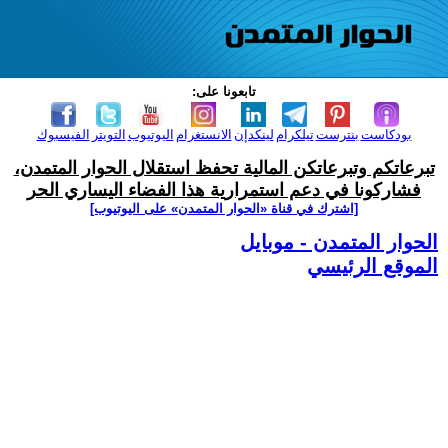
تابعونا على:
بودكاست
بنترست
تيلكرام
لينكدإن
الانستغرام
اليوتيوب
التويتر
الفيسبوك
تبرعاتكم وتبرعاتكن المالية تحفظ استقلال الحوار المتمدن،
فشاركونا في دعم استمرارية هذا الفضاء اليساري الحر
[اشترك في قناة ‫«الحوار المتمدن» على اليوتيوب]
الحوار المتمدن - موبايل
الموقع الرئيسي