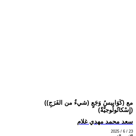
((شيءٌ من الفَرَجِ) مع (كَوَابيسُ وَجَعٍ
إِسْكاتُولُوجيَّةٌ))
سعد محمد مهدي غلام
2025 / 6 / 23