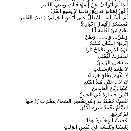
أَبدًا لَمْ أَتَوقَّفْ عَنْ إِلقاءِ فُتاتِ رَغيفِ العُمْرِ
أَعُودُ لِمَثابةٍ قَدَريَّةٍ: فاللَّهُ لا يَعْنيهِ الفَرْدُ
ثُمَّ للْمِتْراسِ المُطِلِّ على أَرْضِ الحَرامِ؛ مَصيرُ الفَانينَ
مُعَسْكرُ اعْتِقالٍ إِجْباريٍّ
نَحْنُ مَنْ أَقَامهُ لَنا
وَطَنٌ... وَ........ وَطَنٌ
إِبْريقُ الشَّايِ يُتَمْتِمُ
فَهْمُ الأَزيزِ يَحْتاجُ نَارًا
تَقشَّرَتْ لَهْفَتي
طَعجَني الزَّمانُ
لا طَعْمَ لِلإِسْفلْتِ
لا نَكْهةَ لِنَخْلةٍ جَرْداءَ
لا، لا... حَتَّى مُنْذُ امْتَنع
عَنْها زَيْنُ الْعَابِدِينَ
ليْسَ خَسارَةً في الحِسِّ
نَفَقتْ جُعْبتُهُ بِهِ وَهُوَ يَعْتصِرُ السَّماءَ لِيشْرَبَ زُرْقَتها
السَّأَمُ تَخْمةُ شَرْمِ الْأُذُنِ
لَمْ تَزحْهَا
عَجيبٌ المَخْلُوقُ هَذَا:
يَلْبسُنا ونَلْبسُهُ في نَفْسِ الوَقْتِ