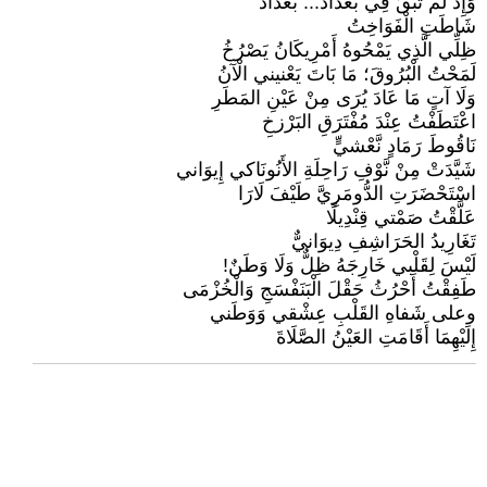
وَإِذْ لَمْ تَبْقَ فِي بَغْدَادَ... بَغْدَادُ
شَاطَتِ الْفَوَاخِتُ
ظِلِّي الَّذِي يَمْحُوهُ أَمْرِيكَانُ يَصْرُخُ
لَمَحْتُ الْبُرُوقَ؛ مَا بَاتَ يَعْنيني الْآنُ
وَلَا آتٍ مَا عَادَ يُرَى مِنْ عَيْنِ المَطَرِ
اعْتَطَفْتُ عِنْدَ مُفْتَرَقِ البَرْزخِ
نَاقُوطَ رَمَادٍ نَّعْشيٍّ
شَيَّدَتْ مِنْ نَّوْفِ رَاحِلَةِ الأَنُونَاكي إِيوَاني
اسْتَحْضَرَتِ الدُّومَرِيَّ طَيْفَ لَارَا
عَلَّقْتُ صَمْتي قِنْدِيلًا
تَغَارِيدُ الحَرَاشِفِ دِيوَانيٌّ
لَيْسَ لِقَلْبي خَارِجَهُ ظِلٌّ وَلَا وَطَنٌ!
طَفِقْتُ أَحْرُثُ حَقْلَ الْبَنَفْسَجِ وَالْخُزْمَى
وعلى شَفاهِ القَلْبِ عِشْقي وَوَطَني
إِلَيْهِمَا أَقَامَتِ العَيْنُ الصَّلَاةَ