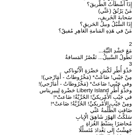
إِذَا أَشْطَأْتُ الطَّريقَ؟
مَنْ يَرْتُقُ (عَنِّي)
سَحابةَ الخَريفِ،
إِذَا السُّبُلُ وبيلُ الحَريقِ؟
مَنْ في هَذِهِ المَنامةِ العَاهِرِ مُفيقٌ؟
2
مَعَ حَشْدِ النِّيَّةِ...
تَطُولُ السَّبيلُ... تَقْصُرُ المَسافةُ
3
حَذْوَ أُطُرِ لَكْشِ حَضْرَةِ الْأَنُوناكي
مِنْ جَيْبي! ضَاعَتْ* (مَخْرُوطاتُ - أَمَارْجي)!
وفي جَيْبي! ضَاعتْ* (مَخْرُوطاتُ - أَمَارْجي)!
وحَذْوَ أُطُرِ Liberty Island حَضْرةِ لِيبيرِيتاس
في جَيْبِ الأَمْريكيِّ! الحُرِّيَّةُ! ضَاعتْ*!
ومِنْ جَيْبِ الأَمْريكيِّ! الحُرِّيَّةُ! ضَاعتْ*!
ضَاقتِ الظُّلْمةُ عَنِّي
سَلكْتُ الهَوْرَ شَاهِقَ الْإِيابِ
مُحاصَرًا بِسَنْطِ الغُزاةِ
جَهشْتُ إِلى بَغْدادَ مُتَسلِّلًا