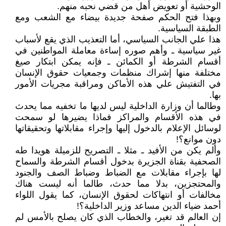
الوحشية أو تعويض أهل من قضي نحبه منهم.
وبهذا فتح الحكم صفحة جديدة بيضاء مع الشعب ومع
الطبقة السياسية.
هذا علي الجانب السياسي، أما التعذيب الذي يقع لأسباب
غير سياسية ـ وأهم صوره إساءة معاملة المواطنين في
أقسام الشرطة أو الكمائن ـ فإنه يمكن ابتكار صيغ
مختلفة منها إشراك منظمات وجمعيات حقوق الإنسان
في التفتيش علي هذه الأماكن ومراقبة مجريات الأمور
بها.
وطالما أن وزارة الداخلية ليس لديها ما تخفيه مما يحدث
في هذه الأقسام والمراكز فماذا يضيرها لو سمحت
لوسائل الإعلام بالدخول إليها وإجراء مقابلاتها وتحقيقاتها
دون موانع؟!
وألم يكن من الأفيد ـ مثلا ـ التصريح للزميلة هويدا طه
الصحفية بقناة الجزيرة بدخول أقسام الشرطة والسماح
لها بإجراء مقابلات مع الضباط وضباط الصف والجنود
والمحتجزين، بدلا مما حدث، طالما أنه ليست هناك
مخالفات أو انتهاكات لحقوق الإنسان، كما يقول اللواء
أحمد ضياء الدين مساعد وزير الداخلية؟!
إن العالم قد تغير، والخطاب الذي كان يصلح بالأمس لم