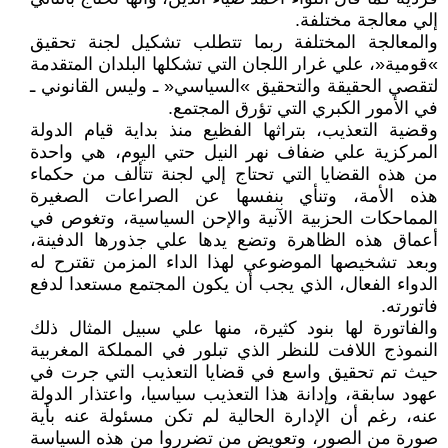
إلي معالجة مختلفة.
والمعالجة المختلفة ربما تتطلب تشكيل لجنة تحقيق
»قومية«، علي غرار اللجان التي تشكلها البلدان المتقدمة
لتقصي الحقيقة والتحقيق »السياسي« ـ وليس القانوني ـ
في الأمور الكبري التي تؤرق المجتمع.
وقضية التعذيب، بتراثها الفظيع منذ بداية قيام الدولة
المركزية علي ضفاف نهر النيل حتي اليوم، هي واحدة
من هذه القضايا التي تحتاج إلي لجنة تتألف من حكماء
هذه الأمة، وتنأي بنفسها عن الصراعات الصغيرة
المماحكات الحزبية الآنية والإحن السياسية، وتغوص في
أعماق هذه الظاهرة وتضع يدها علي جذورها الدفينة،
وبعد تشخيصها الموضوعي لهذا الداء المزمن تقترح له
الدواء الفعال، الذي يجب أن يكون المجتمع مستعدا لدفع
فاتورته.
والفاتورة لها بنود كثيرة، منها علي سبيل المثال ذلك
النموذج اللافت للنظر الذي تبلور في المملكة المغربية
حيث تم تحقيق واسع في قضايا التعذيب التي جرت في
عهود سابقة، وإدانة هذا التعذيب سياسيا، واعتذار الدولة
عنه، رغم أن الإدارة الحالية لم تكن مسئولة عنه بأية
صورة من الصور، وتعويض من تضرروا من هذه السياسة