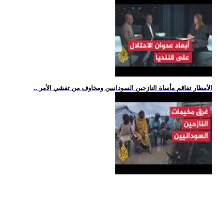
.. الأمطار تفاقم مأساة النازحين السودانيين ومخاوف من تفشي الأمر