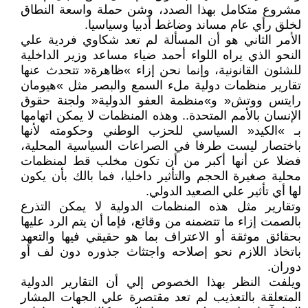
مشروع متكامل بهذا الصدد، وشن حملة واسعة النطاق
لخلق رأي عام مساند وضاغط أدبيا وسياسيا.
الأمر الثاني هو أن المسألة لم تعد شكاوي فردية علي
النحو الذي يراه اللواء أحمد ضياء مساعد وزير الداخلية
للشئون القانونية، وإنما نحن إزاء »ظاهرة« تتحدث عنها
تقارير منظمات دولية ملء السمع والبصر مثل »هيومان
رايتس ووتش« و»منظمة العفو الدولية« ولجنة حقوق
الإنسان بالأمم المتحدة.. وهذه المنظمات لا يمكن اتهامها
بـ »الكيد« السياسي للحزب الوطني وحكومته لأنها
باختصار ليست طرفا في الصراعات السياسية المحلية،
فضلا عن أنها أكبر من أن تكون مخلب قط لمنظمات
محلية صغيرة الحجم والتأثير داخليا، فما بالك بأن يكون
لها أي تأثير علي الصعيد الدولي.
وتقارير مثل هذه المنظمات الدولية لا يمكن التذرع
بالصمت إزاء ما تتضمنه من وقائع، فإما أن يتم الرد عليها
بحقائق موثقة أو الاعتراف بما هو حقيقي فيها والتعهد
باتخاذ اللازم نحو إصلاحه واجتثاث جذوره دون لف أو
دوران.
ويلفت النظر بهذا الخصوص إلي أن التقارير الدولية
المتعلقة بالتعذيب لم تعد مقتصرة علي الجهات المشار