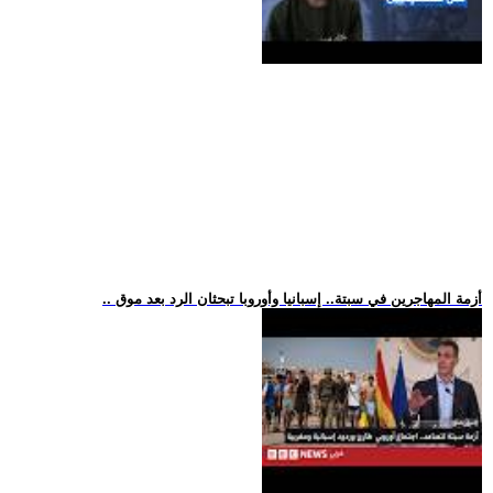
.. أزمة المهاجرين في سبتة.. إسبانيا وأوروبا تبحثان الرد بعد موق