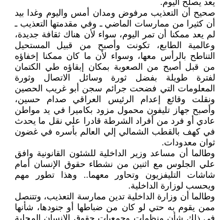
يعد يصلح اليوم.
صحيح أن التعذيب مرفوض ومدان أمس واليوم وغدا بيد
أن كثيرا من ممارسات الماضي ـ وفي مقدمتها التعذيب ـ
لم يعد ممكنا أن تمر اليوم، سواء لأن هناك ثقافة جديدة،
وعالمية الطابع، تكونت وأصبح من قبيل المستحيل
التناطح بالرأس معها، وسواء لأن ما كان ممكنا إخفاؤه
من قبل أصبح من الصعوبة بمكان إبقاؤه طي الكتمان
لفترة طويلة بفضل ثورة وسائل الاتصال وثورة
المعلومات التي فضحت جرائم سجن أبو غريب الحصين
ونقلت وقائع إعدام الرئيس العراقي صدام حسين،
وأصبح جهاز تليفون محمول مزود بكاميرا في يد مواطن
عادي أو فرد من أفراد الشرطة قادرا علي نقل ما يحدث
في كهف بالقطب الشمالي إلي العالم بأسره في غضون
ثوان معدودات.
وطالما أن مساعد وزير الداخلية للشئون القانونية وافق
علي الجلوس مع اثنين من نشطاء حقوق الإنسان أمام
شاشات التليفزيون وتحاور معهما.. وهذا تطور مهم
ويحسب لوزارة الداخلية.
وطالما أن وزارة الداخلية تدين ممارسة التعذيب، وتتنصل
ممن يقوم به حتي لو كان من ضباطها أو جنودها، شأنها
في ذلك شأن منظمات وجمعيات حقوق الإنسان المحلية