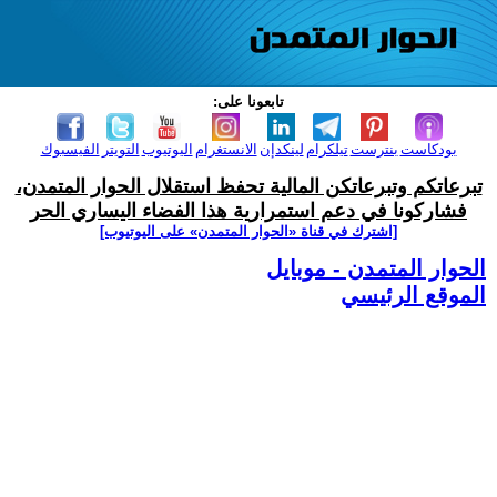
تابعونا على:
بودكاست
بنترست
تيلكرام
لينكدإن
الانستغرام
اليوتيوب
التويتر
الفيسبوك
تبرعاتكم وتبرعاتكن المالية تحفظ استقلال الحوار المتمدن،
فشاركونا في دعم استمرارية هذا الفضاء اليساري الحر
[اشترك في قناة ‫«الحوار المتمدن» على اليوتيوب]
الحوار المتمدن - موبايل
الموقع الرئيسي