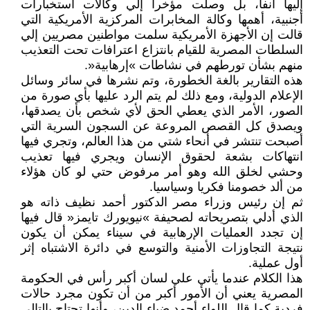
إليها آنفا، بل وصلت مؤخرا إلي وكالات استخبارات
أجنبية، أهمها وكالة المخابرات المركزية الأمريكية التي
قالت إن الأجهزة الأمريكية سلمت مواطنين مصريين إلي
السلطات المصرية للقيام بانتزاع اعترافات تحت التعذيب
منهم بشأن تورطهم في نشاطات »إرهابية«.
هذه التقارير بالغة الخطورة، وتم نشرها في سائر وسائل
الإعلام الدولية، ومع ذلك لم يتم الرد عليها بأي صورة من
الصور، الأمر الذي يعطي الحق لأي شخص بأن يصدقها،
ويصدق كل القصص المروعة عن السجون السرية التي
أصبحت تنتشر في أنحاء شتي من هذا العالم، وتجري فيها
انتهاكات بشعة لحقوق الإنسان ويجري فيها تعذيب
وحشي لخلق الله وهو أمر مرفوض حتي لو كان هؤلاء
من ألد خصومنا فكريا وسياسيا.
ثم إن رئيس وزراء مصر الدكتور أحمد نظيف ذاته هو
الذي أدلي بتصريحاته لصحيفة »نيويورك تايمز« قال فيها
إن تجدد العمليات الإرهابية في سيناء يمكن أن يكون
نتيجة التجاوزات الأمنية والتوسع في دائرة الاشتباه إثر
أول عملية.
هذا الكلام عندما يأتي علي لسان أكبر رأس في الحكومة
المصرية يعني أن الأمور أكبر من أن تكون مجرد حالات
فردية كما قال اللواء أحمد ضياء الدين، وأنها تحتاج بالتالي