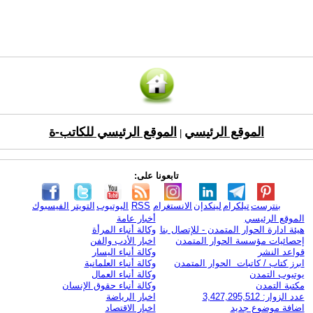
الموقع الرئيسي
الموقع الرئيسي للكاتب-ة
|
تابعونا على:
بنترست
تيلكرام
لينكدإن
الانستغرام
RSS
اليوتيوب
التويتر
الفيسبوك
الموقع الرئيسي
أخبار عامة
هيئة ادارة الحوار المتمدن - للإتصال بنا
وكالة أنباء المرأة
إحصائيات مؤسسة الحوار المتمدن
اخبار الأدب والفن
قواعد النشر
وكالة أنباء اليسار
ابرز كتاب / كاتبات الحوار المتمدن
وكالة أنباء العلمانية
يوتيوب التمدن
وكالة أنباء العمال
مكتبة التمدن
وكالة أنباء حقوق الإنسان
عدد الزوار: 3,427,295,512
اخبار الرياضة
اضافة موضوع جديد
اخبار الاقتصاد