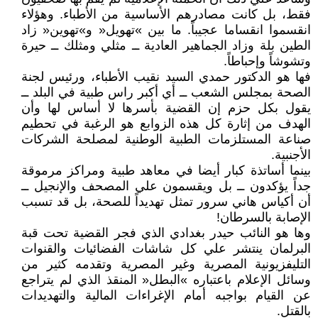
فقط، بل كانت مصادرهم الأساسية من الأطباء. وهؤلاء
انقسموا انقساما عجيباً. ما بين »تهويل« و»تهوين« زاد
الطين بلة وزاد الجماهير العادية ــ مثلي ومثلك ــ حيرة
وتشوشاً وإحباطاً.
فها هو الدكتور حمدي السيد نقيب الأطباء، ورئيس لجنة
الصحة بمجلس الشعب ــ أي أكبر راس طبية في البلد ــ
يقول بكل حزم إن القضية بأسرها لا أساس لها وأن
الهدف من إثارة كل هذه الزوابع هو الرغبة في تحطيم
صناعة المستلزمات الطبية الوطنية لمصلحة الشركات
الأجنبية.
بينما أساتذة كبار أيضا في معاهد طبية ومراكز مرموقة
جداً يؤكدون ــ بل ويقسمون علي المصحف والإنجيل ــ
أن أكياس هاني سرور تمثل تهديداً للصحة، بل قد تسبب
الإصابة بالسرطان!
وها هو النائب حيدر بغدادي الذي فجر القضية تحت قبة
البرلمان ينتشر علي كل شاشات الفضائيات والقنوات
التليفزيونية المصرية وغير المصرية وتقدمه كثير من
وسائل الإعلام باعتباره »البطل« المنقذ الذي لم يتراجع
عن القيام بواجبه أمام الإغراءات المالية والتهديدات
بالقتل.