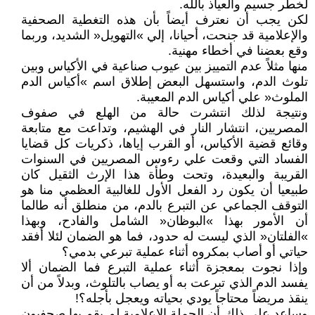
لخطر جسيم والعياذ بالله.
لكن يجب أن نعترف أيضاً بأن هذه التغطية الصحفية
والإعلامية قد جنحت، أحيانا، إلي »التهويل« الشديد، وربما
وقع بعضنا في أخطاء مهنية.
منها مثلاً عدم التمييز بين عيوب صناعية في الأكياس وبين
تلوث الدم، واستسهل البعض إطلاق اسم »أكياس الدم
الملوث« علي أكياس الدم المعيبة.
ونتيجة لذلك انتشرت حالة من الهلع في صفوف
المصريين، انتشار النار في الهشيم، وتداعت مع متابعة
وقائع قضية الأكياس، أو القرب إياها، ذكريات كل قضايا
الفساد التي وقعت علي رءوس المصريين في السنوات
القريبة والبعيدة، وتحت وطأة هذا الإرث الثقيل كان
طبيعيا أن يكون رد الفعل الأول للغالبية العظمي منا هو
التوقف الجماعي عن التبرع بالدم، من منطلق أنه طالما
أن الأمور بهذا »البوظان« الشامل والفادح، وبهذا
»الفلتان« الذي ليست له حدود، فما هو الضمان لئلا أفقد
حياتي أو أصاب بمكروه أثناء عملية تبرعي بدمي؟
وإذا نجوت بمعجزة أثناء عملية التبرع فما الضمان ألا
يفسد الدم الذي تبرعت به أو يصاب بالتلوث، وبدلاً من أن
ينقذ مريضاً محتاجاً يودي بحياته ويعجل بأجله؟!
وساعد علي ذلك أن الحملة الإعلامية لم يقم بها صحفيون