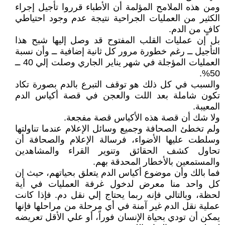
ومن هذه الملامح المؤلمة أن الأطباء قرروا تأجيل إجراء
الكثير من العمليات الجراحية نتيجة عدم وجود احتياطي
كافٍ من الدم.
بل إن عمليات القلب المفتوح قد وصل إليها شبح هذا
التأجيل ــ رغم خطورة مرور كل ثانية إضافية ــ وأن نسبة
العمليات المؤجلة في شهر يناير الجاري وصلت إلي 40 ــ
50%.
والسبب في كل ذلك هو توقف التبرع بالدم بصورة تكاد
تكون شاملة بعد اللت والعجن في قصة أكياس الدم
المعيبة.
ولا شك أن قصة هذه الأكياس قصة مفجعة.
ولم تخطئ الصحافة وجميع وسائل الإعلام عندما تناولتها
وسلطت عليها الأضواء، فرسالة الإعلام والصحافة أن
تحاول كشف الحقائق وتنوير القراء والمشاهدين
والمستمعين بالأخطار المحدقة بهم.
فما بالك وأن موضوع أكياس الدم يتعلق بحياتهم، حيث إن
كل واحد منا معرض لدخول غرفة العمليات في أية
لحظة، وبالتالي فإنه ربما يحتاج إلي نقل دم. فإذا كانت
عملية نقل الدم غير آمنة في أي مرحلة من مراحلها فإنها
يمكن أن تودي بحياة الإنسان فوراً، أو علي الأقل تعريضه