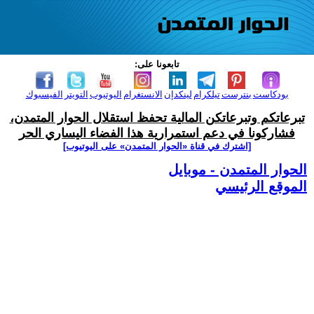
تابعونا على:
بودكاست
بنترست
تيلكرام
لينكدإن
الانستغرام
اليوتيوب
التويتر
الفيسبوك
تبرعاتكم وتبرعاتكن المالية تحفظ استقلال الحوار المتمدن،
فشاركونا في دعم استمرارية هذا الفضاء اليساري الحر
[اشترك في قناة ‫«الحوار المتمدن» على اليوتيوب]
الحوار المتمدن - موبايل
الموقع الرئيسي