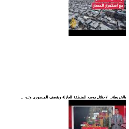
.. بالخريطة.. الاحتلال يوسع المنطقة العازلة ويقصف المنصوري وتبن