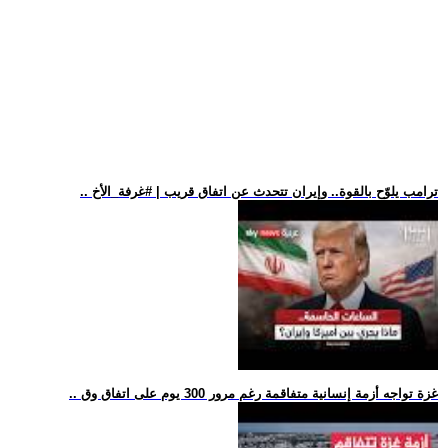
.. ترامب يلوّح بالقوة.. وإيران تتحدث عن اتفاق قريب | #غرفة_الأخ
.. غزة تواجه أزمة إنسانية متفاقمة رغم مرور 300 يوم على اتفاق وق