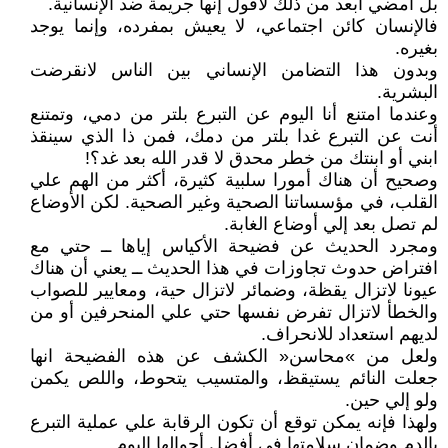
بل أمضي أبعد من ذلك لأقول إنها جريمة ضد الإنسانية.
فالإنسان كائن اجتماعي، لا يعيش بمفرده، وإنما يوجد
بغيره.
وبدون هذا التضامن الإنساني بين الناس لانقرضت
البشرية.
وعندما امتنع أنا اليوم عن التبرع بلتر من دمي، وتمتنع
أنت عن التبرع غدا بلتر من دمك، فمن ذا الذي سينقذ
ابني أو ابنتك من خطر محدق لا قدر الله بعد غد؟!
وصحيح أن هناك أمورا سلبية كثيرة، أكثر من الهم علي
القلب، في مؤسساتنا الصحية وغير الصحية. لكن الأوضاع
لم تصل بعد إلي أوضاع الغابة.
ومجرد الحديث عن فضيحة الأكياس إياها ــ حتي مع
افتراض حدوث تجاوزات في هذا الحديث ــ يعني أن هناك
عيونا لاتزال يقظة، وضمائر لاتزال حية، ومعايير للصواب
والخطأ لاتزال تفرض نفسها حتي علي المنحرفين أو من
لديهم استعداد للانحراف.
ولعل من »محاسن« الكشف عن هذه الفضيحة انها
جعلت النائم يستيقظ، والمتسيب يتحوط، واللص يكمن
ولو إلي حين.
ولهذا فإنه يمكن توقع أن تكون الرقابة علي عملية التبرع
بالدم وضمان سلامتها في أفضل أحوالها اليوم.