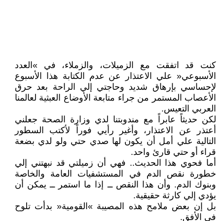
كنت قد اتفقت مع الزميلات، والزملاء، في »العدد
الأسبوعي« علي الاعتذار عن عدم الكتابة هذا الأسبوع
لإحساسي بإرهاق شديد وحاجتي إلي الراحة بعد حرق
الأعصاب المستمر من جراء متابعة الأوضاع العبثية لعالمنا
العربي التعيس.
لكن حديثاً عابراً مع مندوبتنا لدي وزارة الصحة جعلني
أعتذر عن الاعتذار، وأغير رأيي فوراً لأكتب السطور
التالية علي أمل أن يكون لها صدي حتي ولو لدي بضعة
قراء أو حتي قارئ واحد.
أما فحوي هذا الحديث.. فهي أن زميلتي قد نبهتني إلي
خطورة نقص الدم في المستشفيات العامة والخاصة
وبنوك الدم. وأن هذا النقص ــ إذا ما استمر ــ يمكن أن
يؤدي إلي كارثة حقيقية.
بل إن بعض ملامح هذه المصيبة »القومية« بدأت تلوح
في الأفق.