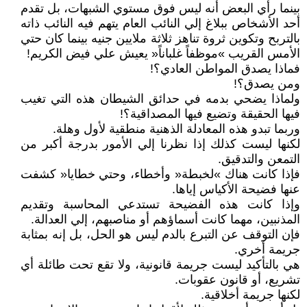
بينما رأي البعض أنه ليس فوق مستوي الشبهات، بل تقدم
أحد الأشخاص ببلاغ إلي النائب العام يتهم فيه النائب ذاته
بالتربح وتكوين ثروة تناهز ثلاثة ملايين جنيه بينما كان حتي
الأمس القريب »موظفاً غلباناً« يعيش علي فيض الكريم!
فماذا يصدق المواطن العادي؟!
ومن يصدق؟!
ولماذا يضحي بدمه في حدائق الشيطان هذه التي تغيب
فيها الحقيقة وتضيع فيها المصداقية؟!
وربما تبدو هذه المعادلة الذهنية منطقية لأول وهلة.
لكنها ليست كذلك إذا نظرنا إلي الأمور بدرجة أكبر من
التمعن والتدقيق.
فإذا كانت هناك »لخبطة« وأخطاء، وحتي خطايا« كشفت
عنها فضيحة الأكياس إياها.
وإذا كانت هذه الفضيحة تستدعي المحاسبة وتقديم
المذنبين، مهما كانت أسماؤهم أو مناصبهم، إلي العدالة.
فإن التوقف عن التبرع بالدم ليس هو الحل، بل إنه بمثابة
جريمة أخري.
هي بالتأكيد ليست جريمة قانونية، ولا تقع تحت طائلة أي
تشريع، أو قانون عقوبات.
لكنها جريمة أخلاقية.