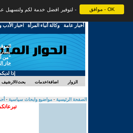
موافق - OK
لتوفير افضل خدمة لكم ولتسهيل عملي
أخبار عامة
-
وكالة أنباء المرأة
-
اخبار الأدب و
الموقع
يسارية
"من أج
حاز ال
إذا لديك
الزوار
اضافة/خدمات
بحث/الارشيف
الصفحة الرئيسية
-
مواضيع وابحاث سياسية
-
أحم
تبرعاتكم