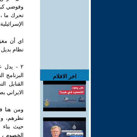
وفوضي كبير
تحرك ما ، 
الإسرائيلية
اي أن مغز
نظام بديل ي
٢ - يدل 
البرنامج ا
اخر الافلام
القنابل ا
الايراني بص
ومن هنا فخ
نظرهم، ومن
حيث بناء 
الخصوم ، 