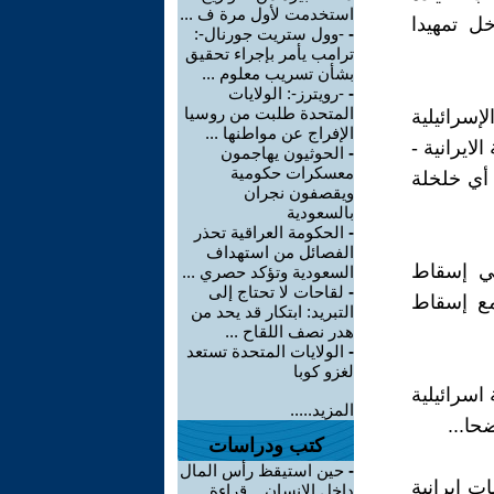
استخدمت لأول مرة ف ...
خل تمهيدا
-
-وول ستريت جورنال-:
ترامب يأمر بإجراء تحقيق
بشأن تسريب معلوم ...
-
-رويترز-: الولايات
المتحدة طلبت من روسيا
إسرائيلية
الإفراج عن مواطنها ...
ايرانية -
-
الحوثيون يهاجمون
معسكرات حكومية
أي خلخلة
ويقصفون نجران
بالسعودية
-
الحكومة العراقية تحذر
الفصائل من استهداف
لي إسقاط
السعودية وتؤكد حصري ...
-
لقاحات لا تحتاج إلى
مع إسقاط
التبريد: ابتكار قد يحد من
هدر نصف اللقاح ...
-
الولايات المتحدة تستعد
لغزو كوبا
اسرائيلية
المزيد.....
حا...
كتب ودراسات
-
حين استيقظ رأس المال
ات ايرانية
داخل الإنسان .. قراءة