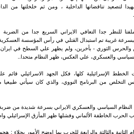
تمهيدا لتصعيد تناقضاتها الداخلية ، ومن ثم خلخلتها من الدا
لفتا للنظر جدا التعافي الايراني السريع جدا من الضربة ال
بسرعة غريبة تم استبدال القتلي في رأس المؤسسة العسكرية ال
والحرس الثوري - بأخرين، ولم يظهر علي السطح في ايران 
السياسي والعسكري، علي العكس، ظهر النظام متحدا..
ت الخطط الإسرائيلية كلها، فكل الجهد الاسرائيلي قائم ع
يس التخلص من البرنامج النووي، والذي كان سيأتي طبيعيا 
النظام السياسي والعسكري الايراني بسرعة شديدة من ضربة 
 الحرب الخاطفة الألماني وفشلها ظهر المأزق الإسرائيلي واض
م الثانية والثالثة والرابعة للحرب بما اوضح الأمور بجلاء : هجم