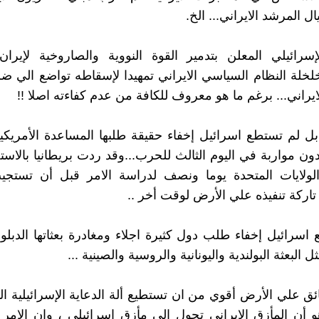
يال المرشد الايراني... الخ.
سرائيلي المعلن بتدمير القوة النووية والصاروخية لإيران
لخلة النظام السياسي الايراني تمهيدا لإسقاطه تواضع الي ض
ايراني... برغم ما هو معروف للكافة من عدم كفاءته اصلا !!
بل لم تستطع اسرائيل إخفاء حقيقة طلبها المساعدة الأمريكية
ون مواربة في اليوم الثالث للحرب...وقد ردت بريطانيا بالاستج
لولايات المتحدة يوما ونصف لدراسة الامر قبل أن تستج
تاركة تنفيذه علي الأرض لوقت أخر ..
اسرائيل إخفاء طلب دول كثيرة اجلاء ومغادرة بعثاتها الدبل
 البعثة البولندية واليونانية والروسية والصينية ...
ئق علي الأرض أقوي من ان تستطيع ألة الدعاية الإسرائيلية ا
هو أن المأزق الايراني تحول الي مأزق اسرائيلي ، وان الامر