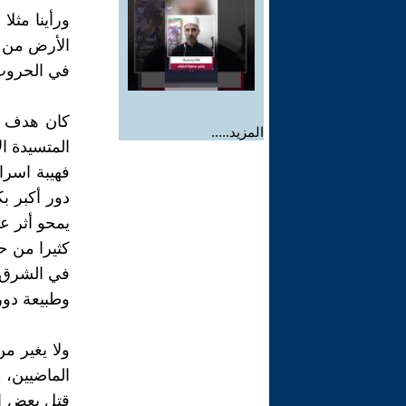
ورأينا مثل
الأرض من أ
في الحروب،
كان هدف اس
المزيد.....
المتسيدة ال
فهيبة اسرا
دور أكبر بك
يمحو أثر ع
كثيرا من ح
في الشرق ا
وطبيعة دور
ولا يغير م
الماضيين، 
قتل بعض ال