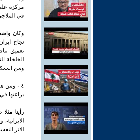
مركزة علي
في الملاجئ،
وكان واضحا
نجاح ايران
تعميق تناق
الخلخلة للن
ومن الممكن
براعتها في 
رأينا مثلا
الايرانية،
الاثر النفس