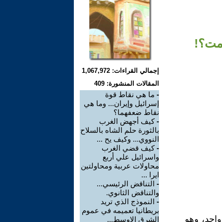
زمت؟!
إجمالي القراءات: 1,067,972
المقالات المنشورة: 409
-
ما هي نقاط قوة
إسرائيل وإيران... وما هي
نقاط ضعفهما؟
-
كيف أجهض الغرب
بالثورة حلم الشاه بالسلاح
النووي... وكيف يح ...
-
كيف قضي الغرب
واسرائيل علي أربع
محاولات عربية ومحاولتين
ايرا ...
-
التناقض الرئيسي...
والتناقض الثانوي.
-
النموذج الذي تريد
بريطانيا تعميمه في عموم
واحد، وهو
الشرق الاوسط...