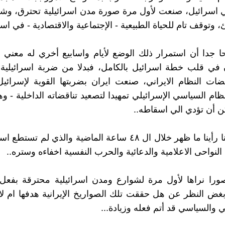
 اسرائيل، صنعت لأول مرة صورة مدن اسرائيلية تحترق، و
 وتوقف تام للحياة الطبيعية - الإجتماعية والاقتصادية - في اسر
 جدا أن استمرار ذلك الوضع لأيام واسابيع أخري له معني 
 في قلب خطة اسرائيل بالكامل، فبدلا من ضربة اسرائيلية 
ضات النظام الايراني، صنعت ايران بضربتها القوية لإسرائي
ظام السياسي الإسرائيلي تمهيدا لتصعيد تناقضاته الداخلية - وه
 أن تؤدي الي اسقاطه..
٤ - ومن هنا رأينا ما ظهر خلال ال ٤٨ ساعة الماضية والذي لم ت
النواحى الاعلامية والدعائية والحرب النفسية اخفاءه وستره..
 صورا نراها لأول مرة لشوارع ومدن اسرائيلية محترقة بفعل
 وبغض النظر عن هل حققت تلك الصواريخ الإيرانية هدفها ام لا
ي والسياسي قد أتم فعله وزيادة...