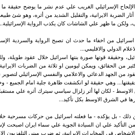
ا الإلحاح الإسرائيلي الغريب علي عدم نشر ما يوضح حقيقة م
ثار الضربة الايرانية، والتقليل الشديد من أثره، وهو شئ طبي
 ولكن ما ظهر علي الشاشات كان يكذب الرواية الإسرائيلية...
رائيل من اخفاء ما حدث ان تصبح الرواية والسردية الإسرا
اعلام الدولي والاقليمي...
ئيل، وحقيقة قوتها صورة بنتها اسرائيل خلال عقود طويلة، وللأ
ثير من الحقائق، ويمكن ليومين او ثلاثة من الضربات الايرانية 
قود من الجهد الدعائي والاعلامي والنفسي الإسرائيلي لتصوير ن
قيقتها... وهي حقيقة لو انكشفت ظاهرة جلية امام الجميع - و
لاوسط - لكان لها أثر زلزال سياسي سيترك أثره علي مستقب
ها في الشرق الاوسط بكل تأكيد...
ن ذلك - بل يؤكده - ما فعلته اسرائيل من حركات مسرحية خلا
من التأكيد علي ان السيادة الجوية علي سماء ايران اصبحت لإس
اشخاص في المخابرات الايرانية، ثم ضرب مبني التلفزيون الاير