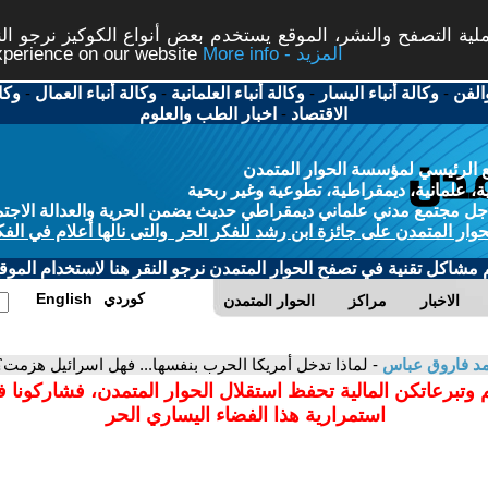
ة التصفح والنشر، الموقع يستخدم بعض أنواع الكوكيز نرجو النق
More info - المزيد
experience on our website
الفن
-
وكالة أنباء اليسار
-
وكالة أنباء العلمانية
-
وكالة أنباء العمال
-
وكا
الاقتصاد
-
اخبار الطب والعلوم
 الرئيسي لمؤسسة الحوار المتمدن
، علمانية، ديمقراطية، تطوعية وغير ربحية
ل مجتمع مدني علماني ديمقراطي حديث يضمن الحرية والعدالة الاجتم
حوار المتمدن على جائزة ابن رشد للفكر الحر والتى نالها أعلام في الفك
م مشاكل تقنية في تصفح الحوار المتمدن نرجو النقر هنا لاستخدام الموقع
كوردي
English
الاخبار
مراكز
الحوار المتمدن
د فاروق عباس
- لماذا تدخل أمريكا الحرب بنفسها... فهل اسرائيل هزمت؟
 وتبرعاتكن المالية تحفظ استقلال الحوار المتمدن، فشاركونا 
استمرارية هذا الفضاء اليساري الحر