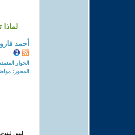
لماذا 
أحمد فارو
الحوار المتمدن-العدد: 8378 - 25
المحور: مواض
ليس للتدخل