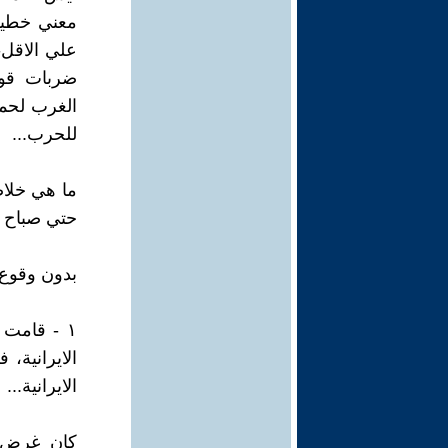
معني خطير 
علي الاقل-
ضربات قوي
الغرب لحما
للحرب...
حتي صباح الثلاثاء ١٧ ي
بدون وقوع 
١ - قامت
الايرانية،
الايرانية...
كان غرض ا