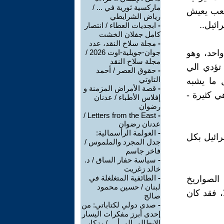
ماركسية ثورية في ... /
شعب يعيش
رياض الشرايطي
ائيل..
-
ابجديات العطاء / انتصار
كامل جفلان الخشت
-
مجلة سلاح النقد، عدد
واحد، وهو
جوان-جويلية-اوت 2026 /
مجلة سلاح النقد
تؤدي الي
-
حقوق العصر / أحمد
التاوتي
ل ما يشبه
-
قصة الأمراض المزمنة و
ي كثيرة -
إفلاس الأطباء / عدنان
رضوان
Letters from the East /
-
عدنان رضوان
-
العولمة الرأسمالية:
ستطع اسرائيل بكل
جدل المجرد والملموس /
فاخر جاسم
-
سياسة حفار الساق / د.
خالد زغريت
-
الطائفية المتغلغلة في
 الصواريخ
لبنان / حسين محمود
، فقد كان
صالح
-
صدى دولي لكتاباتي: من
إحدى أبرز مفكرات اليسار
الإيطالي إلى أ ... / رزكار