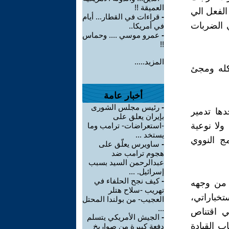
العميقة !!
الفعل الي
-
قراءات في القطار... أيام
 الضربات
في أمريكا..
-
عمرو موسي .... وحماس
!!
المزيد.....
كله ومجئ
أخبار عامة
-
رئيس مجلس الشورى
ها تدمير
بإيران يعلق على
ولا نوعية
-استعراضات- ترامب وما
يستخد ...
ج النووي
-
ساويرس يعلّق على
هجوم ترامب ضد
عبدالرحمن السيد بسبب
إسرائيل. ...
-
كيف نجح الحلفاء في
 من وجهه
تهريب -سلاح هتلر
خباراتي،
العجيب- من بولندا المحتل
...
ي اقتناص
-
الجيش الأمريكي يتسلم
 القيادة
دفعة كبيرة من صواريخ