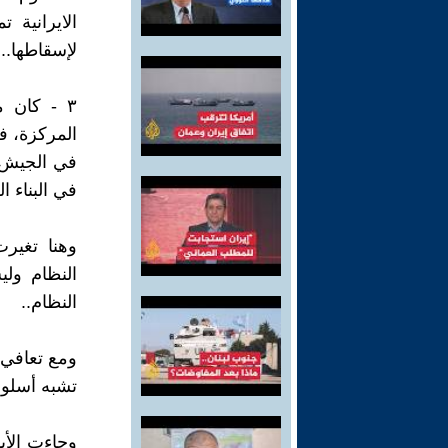
الايرانية 
لإسقاطها...
٣ - كان م
المركزة، ف
في الجيش 
في البناء 
وهنا تغير
النظام ول
النظام..
ومع تعافي 
تشبه أسلوب
وجاءت الأيا