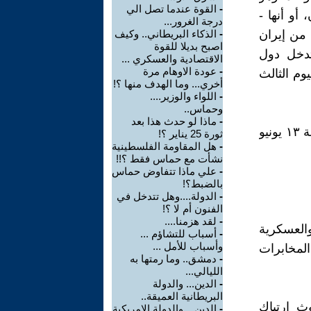
-
القوة عندما تصل الي
أو أنها -
درجة الغرور...
 من إيران
-
الذكاء البريطاني.. وكيف
اصبح بديلا للقوة
دخل دول
الاقتصادية والعسكري ...
-
عودة الاوهام مرة
وم الثالث
أخري... وما الهدف منها ؟!
-
اللواء والوزير....
وحماس..
-
ماذا لو حدث هذا بعد
ما هي خلاصة ثم نتيجة ما حدث خلال الأربعة أيام الماضية، منذ يوم الجمعة ١٣ يونيو
ثورة 25 يناير ؟!
-
هل المقاومة الفلسطينية
نشأت مع حماس فقط ؟!!
-
علي ماذا تتفاوض حماس
بالضبط؟!
-
الدولة....وهل تتدخل في
الفنون أم لا ؟!
-
لقد هزمنا....
العسكرية
-
أسباب للتشاؤم ...
وأسباب للأمل ...
المخابرات
-
دمشق.. وما رمتها به
الليالي...
-
الدين... والدولة
البريطانية العميقة..
ث ارتباك
-
الدين... والدولة الامريكية