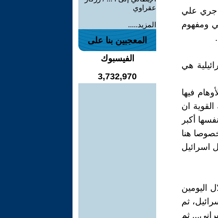
عقراوي
ا جري علي
عي ومفهوم
المزيد.....
المعجبين بنا على
الفيسبوك
ئيلية هي
3,732,970
وهام فيها
القوية ان
فسها أكبر
خصوصا هنا
ل اسرائيل
ل اليومين
رائيل، ثم
اني... ثم