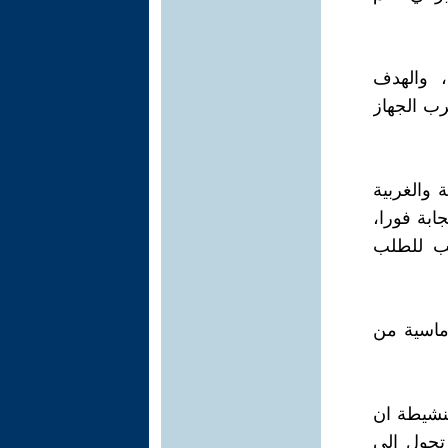
، والهدف
رب الجهاز
 والغربية
ابة فورا،
يب للطلب
وماسية من
لنشيطة ان
 تحول الي