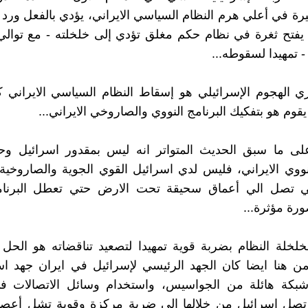
ة في أعلي هرم النظام السياسي الايراني، يؤدي بالفعل ورد 
يفتح ثغرة في نظام حكم مغلق تؤدي إلى خلخلته - مع توالي
 - تمهيدا لسقوطه...
ي الهجوم الإسرائيلي هو إسقاط النظام السياسي الايراني 
قوم هو بتفكيك البرنامج النووي والصاروخي الايراني...
على ما سبق الحديث المتواتر انه ليس بمقدور اسرائيل وحد
لنووي الايراني، فليس لدي اسرائيل القوي الجوية والصاروخية 
لتي تصل الي أعماق سحيقة تحت الارض حتي تعطل البرنام
ورة مؤثرة...
لخلة النظام بضربة قوية تمهيدا لتصعيد تناقضاته هو الحل
 هنا ايضا كان الجهد الرئيسي لإسرائيل في ايران جهد است
شبكة هائلة من الجواسيس، واستخدام وسائل الاتصالات ف
تصل اسرائيل من خلالها إلي ضربة مركزة وقوية تشل أعصاب