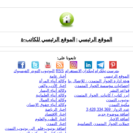
الموقع الرئيسي
الموقع الرئيسي للكاتب-ة
|
تابعونا على:
بنترست
تيلكرام
لينكدإن
الانستغرام
RSS
اليوتيوب
التويتر
الفيسبوك
الموقع الرئيسي
أخبار عامة
هيئة ادارة الحوار المتمدن - للإتصال بنا
وكالة أنباء المرأة
إحصائيات مؤسسة الحوار المتمدن
اخبار الأدب والفن
قواعد النشر
وكالة أنباء اليسار
ابرز كتاب / كاتبات الحوار المتمدن
وكالة أنباء العلمانية
يوتيوب التمدن
وكالة أنباء العمال
مكتبة التمدن
وكالة أنباء حقوق الإنسان
عدد الزوار: 3,428,334,369
اخبار الرياضة
اضافة موضوع جديد
اخبار الاقتصاد
اضافة الاخبار
اخبار الطب والعلوم
حملات الحوار المتمدن التضامنية
اخبار التمدن
إضافة يوتيوب-فلم إلى يوتيوب التمدن