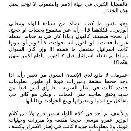
فالقضايا الكبري في حياة الامم والشعوب لا تؤخذ بمثل
هذه الخفة...
وهو نفس ما كنت اتمناه من سيادة اللواء ومعالي
الوزير.... فكلاهما قال رأيه غير مشفوع بحيثيات او حجج،
او بحجج ضعيفة، كالقول وماذا كان في يد حماس تفعله
غير ما فعلت ، او القول انه بحوادث ٧ أكتوبر أو بدونها
كانت اسرائيل ستفعل ما فعلته !!! وإن كان السؤال
ولماذا لم تفعله اسرائيل قبل ٧ اكتوبر مادام الامر سهل
هكذا؟!
عموما... لا مانع لدي الإنسان السوي من تغيير رأيه اذا
وجد حججا مقنعة ومبررات قوية أو ظهور معلومات
جديدة كانت في إطار السرية ، فالرأي ليس قيدا من
حديد يخنق صاحبه حتي الممات ، ولكن هو كائن حي
يتفاعل مع الدنيا ومتغيراتها ومع الحوادث وتقلباتها...
وللأسف لم اجد في كلام اللواء سمير فرج ولا في كلام
الوزير عمرو موسي حججا مقنعة ولا مبررات وحيثيات
قوية، ولا معلومات جديدة كانت في إطار الاسرار وكشف