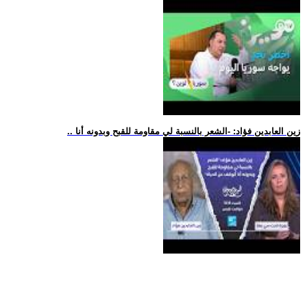
.. زين العابدين فؤاد: -الشعر بالنسبة لي مقاومة للقبح وبدونه أنا