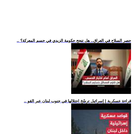
.. حصر السلاح في العراق.. هل تنجح حكومة الزيدي في حسم المعركة؟
.. قراءة عسكرية | إسرائيل ترسّخ احتلالها في جنوب لبنان عبر القو