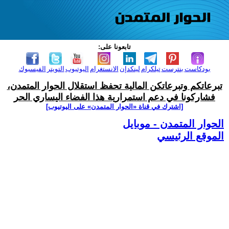
تابعونا على:
بودكاست
بنترست
تيلكرام
لينكدإن
الانستغرام
اليوتيوب
التويتر
الفيسبوك
تبرعاتكم وتبرعاتكن المالية تحفظ استقلال الحوار المتمدن،
فشاركونا في دعم استمرارية هذا الفضاء اليساري الحر
[اشترك في قناة ‫«الحوار المتمدن» على اليوتيوب]
الحوار المتمدن - موبايل
الموقع الرئيسي