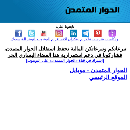
تابعونا على:
بودكاست
بنترست
تيلكرام
لينكدإن
الانستغرام
اليوتيوب
التويتر
الفيسبوك
تبرعاتكم وتبرعاتكن المالية تحفظ استقلال الحوار المتمدن،
فشاركونا في دعم استمرارية هذا الفضاء اليساري الحر
[اشترك في قناة ‫«الحوار المتمدن» على اليوتيوب]
الحوار المتمدن - موبايل
الموقع الرئيسي