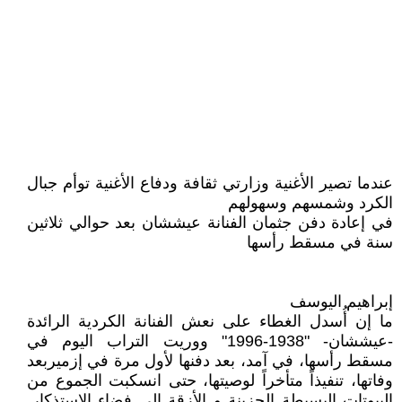
عندما تصير الأغنية وزارتي ثقافة ودفاع الأغنية توأم جبال
الكرد وشمسهم وسهولهم
في إعادة دفن جثمان الفنانة عيششان بعد حوالي ثلاثين
سنة في مسقط رأسها
إبراهيم اليوسف
ما إن أُسدل الغطاء على نعش الفنانة الكردية الرائدة
-عيششان- "1938-1996" ووريت التراب اليوم في
مسقط رأسها، في آمد، بعد دفنها لأول مرة في إزميربعد
وفاتها، تنفيذاً متأخراً لوصيتها، حتى انسكبت الجموع من
البيوتات البسيطة الحزينة و الأزقة إلى فضاء الاستذكار.