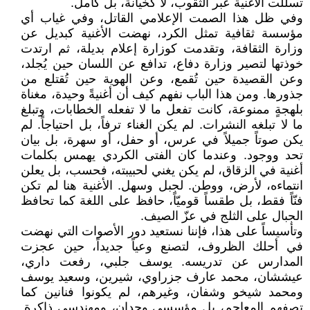
تسللت الأغنية عبر الثقوب، لا كخيانة، بل كأمل.
وفي ظل هذا الصمت الإعلامي القاتل، وفي غياب أي
مؤسسة ثقافية تمثل الكرد، نهضت الأغنية كبديل عن
وزارة الثقافة، وتقدمت كوزارة إعلام بديلة، ثم ارتدت
خوذتها لتصير وزارة دفاع، تدافع عن اللسان حين يُجلد،
وعن القصيدة حين تُقمع، وعن الهوية حين تُقتلع من
جذورها. ومن هذا الباب نفهم كيف أن أغنيةً وحيدة، مغناة
بلهجةٍ ممنوعة، كانت تفعل ما لا تفعله الخطابات، وتبلغ
ما لا تبلغه النشرات. لم يكن الغناء ترفاً، بل احتياجاً. لم
يكن صوتاً جميلاً في عرس، أو حفل، أو سهرة، بل بيان
تحد ووجود. وعندما كان الفتى الكردي يهمس بكلمات
أغنية في الزقاق، لم يكن يغني لحبيبته، فحسب، بل يعلن
انتماءه، لأرض، ووطن. لجبل وسهل. الأغنية هنا لم تكن
فنّاً فقط، بل طقساً قوميّاً، حافظ على اللغة كما تحافظ
الجبال على الثلج في عزّ الصيف.
وتأسيساً على هذا، فإننا نستعيد دور الأصوات التي نهضت
في أحلك الظروف، لتصنع وعياً جديداً، حين عجزت
المدارس عن تدريسه. يوسف جلبي، رفعت داري،
عیششان، محمد عارف جزراوي، شيرين، وسعيد يوسف
ومحمد شيخو وشفان، وغيرهم، لم يكونوا فنانين كما
تصفهم المعاجم، بل مؤسسي وجدان، ومهندسي ذاكرة.