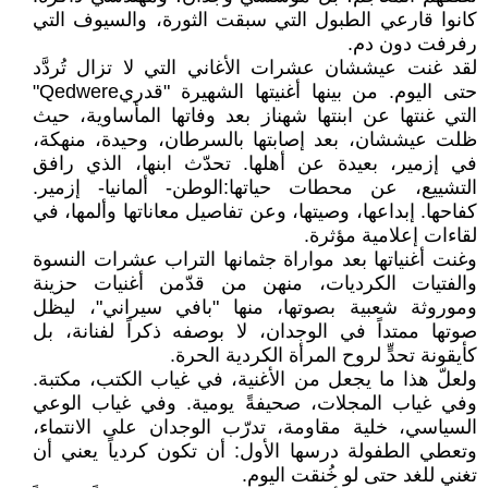
كانوا قارعي الطبول التي سبقت الثورة، والسيوف التي
رفرفت دون دم.
لقد غنت عيششان عشرات الأغاني التي لا تزال تُردَّد
حتى اليوم. من بينها أغنيتها الشهيرة "قدريQedwere"
التي غنتها عن ابنتها شهناز بعد وفاتها المأساوية، حيث
ظلت عيششان، بعد إصابتها بالسرطان، وحيدة، منهكة،
في إزمير، بعيدة عن أهلها. تحدّث ابنها، الذي رافق
التشييع، عن محطات حياتها:الوطن- ألمانيا- إزمير.
كفاحها. إبداعها، وصيتها، وعن تفاصيل معاناتها وألمها، في
لقاءات إعلامية مؤثرة.
وغنت أغنياتها بعد مواراة جثمانها التراب عشرات النسوة
والفتيات الكرديات، منهن من قدّمن أغنيات حزينة
وموروثة شعبية بصوتها، منها "بافي سيراني"، ليظل
صوتها ممتداً في الوجدان، لا بوصفه ذكراً لفنانة، بل
كأيقونة تحدٍّ لروح المرأة الكردية الحرة.
ولعلّ هذا ما يجعل من الأغنية، في غياب الكتب، مكتبة.
وفي غياب المجلات، صحيفةً يومية. وفي غياب الوعي
السياسي، خلية مقاومة، تدرّب الوجدان على الانتماء،
وتعطي الطفولة درسها الأول: أن تكون كردياً يعني أن
تغني للغد حتى لو خُنقت اليوم.