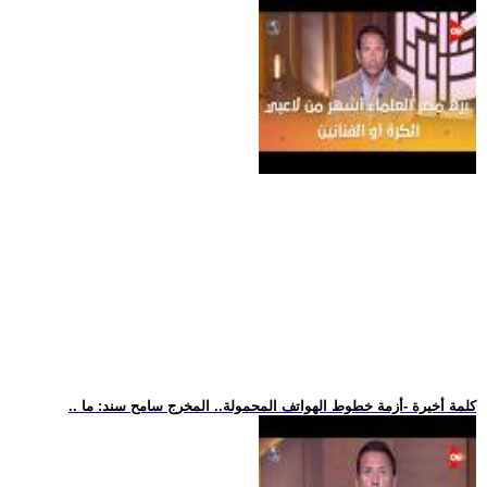
.. كلمة أخيرة -أزمة خطوط الهواتف المحمولة.. المخرج سامح سند: ما