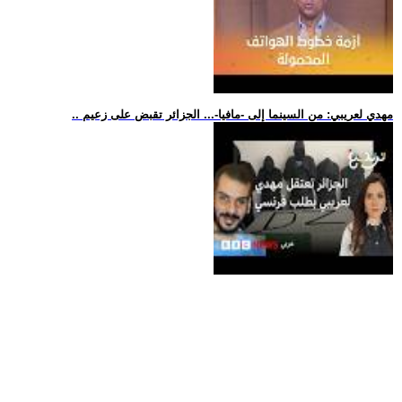
.. مهدي لعريبي: من السينما إلى -مافيا-... الجزائر تقبض على زعيم