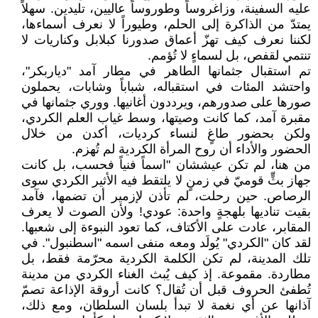
عليه السفينة، وزاغروساً وطوروساً عاليين، تليدين. سهلاً
يمتدّ من الذاكرة إلى الحلم، وطيوراً لا نعرف أسماءها،
لكننا نعرف كيف تهزّ أعماق صدورنا كبلابل وكناريات لا
تنتمي لقفص، بل لسماءٍ لا تُؤمم.
تم استقبال جثمانها الطاهر في مطار آمد "دياربكر"،
واحتشد المئات في استقباله، شباباً وشابات، يحملون
صورها على صدورهم، ويرددون أغانيها. ووري جثمانها في
مقبرة آمد، كما كانت وصيتها، وسط غياب العلم الكردي،
ولكن بحضور طاغٍ لنساء كرديات، أكدن من خلال
الحضور والأداء أن روح المرأة الكردية لم تُهزم.
من هنا، لم تكن عیششان "اسماً فنياً فحسب، بل كانت
جهاز بثٍّ قوميّ في زمنٍ لا يلتقط فيه الأثير الكردي سوى
الرصاص. حين رحلت، لم تأذن لإزمير أن تضمها، فآمد
بقيت تناديها بلهجةٍ واحدة: عودي! ولأن الصوت لا يعرف
المقابر، عادت على الأكتاف، كما تعود النبوءة إلى شعبها.
لقد كان "الكردي" يُولَد ومعه منفى اسمه "اسطنبول". في
تلك المدينة، لم تكن الكلمة الكردية محرّمة فقط، بل
مطاردة. مقموعة. إذ كيف يُبث الغناء الكردي من مدينة
تُطفئ الحروف قبل أن تُقال؟ كانت أروقة الإذاعة تصمّ
آذانها عن أي نغمة لا تبدأ بلسان السلطان، ومع ذلك،