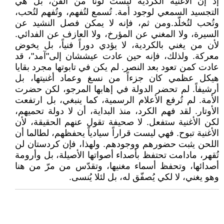
إذ إن الأغنية الكردية ليست لوناً من الفن، بل هي
التجسيد السمعي لوجود أمة. تُسمع لتُفهم، وتُفهم لتُحب،
وتُحب لتُخلّد.ومن ثم، فإنه لا يمكن فصل النشيد عن
السيرة، ولا المغني عن المؤرخ، ولا العازف عن الفدائي.
لأن من يغني بالكردية، لا يؤدي دوراً فنياً، بل يخوض
معركة. ولذلك، فإنه حين عادت عیششان إلى"آمد"، قد
عادت كمن تعود بعد النصر. لم يكن في تابوتها مجرد بقايا
هيكل عظمي كان جزءاً من نسغ وعماد أغنيتها، بل
أرشيفاً. لم تحضر الدولة في إهابها المرجو، لكن حضرت
الأمة. لم تُرفع الأعلام الرسمية، كما ينبغي، بل ارتفعت
الأوتار. لقد فهم الكرد، منذ البداية، أن لا دولة تحميهم،
لكن الأغنية ستفعل. لا صحيفة تقول عنهم الحقيقة، لأن
الأغنية تبوح. فهي ليست قراراً سيادياً يحفظهم، لطالما أن
اللحن يثبت حضورهم ووجودهم. ولهذا، فإن كردستان لن
تُقهر، مادامت تحتفظ بأصداء أصواتها الأصيلة، بل وأرومة
أصدائها، وتحفظ أسماء مغنيها، وتقدّس من مرّ من هنا
وهو يغني، لا لكي يُصفّق له، بل لئلا يُنسى.