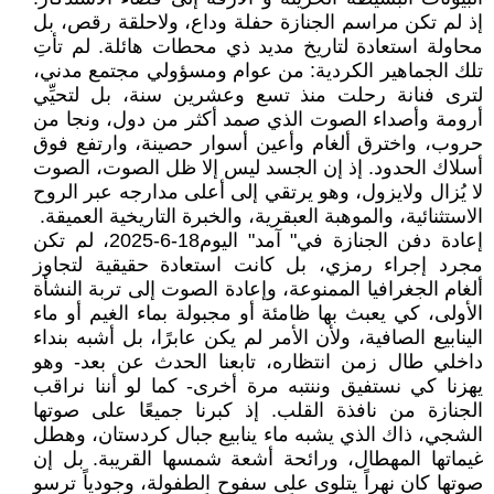
إذ لم تكن مراسم الجنازة حفلة وداع، ولاحلقة رقص، بل
محاولة استعادة لتاريخ مديد ذي محطات هائلة. لم تأتِ
تلك الجماهير الكردية: من عوام ومسؤولي مجتمع مدني،
لترى فنانة رحلت منذ تسع وعشرين سنة، بل لتحيِّي
أرومة وأصداء الصوت الذي صمد أكثر من دول، ونجا من
حروب، واخترق ألغام وأعين أسوار حصينة، وارتفع فوق
أسلاك الحدود. إذ إن الجسد ليس إلا ظل الصوت، الصوت
لا يُزال ولايزول، وهو يرتقي إلى أعلى مدارجه عبر الروح
الاستثنائية، والموهبة العبقرية، والخبرة التاريخية العميقة.
إعادة دفن الجنازة في" آمد" اليوم18-6-2025، لم تكن
مجرد إجراء رمزي، بل كانت استعادة حقيقية لتجاوز
ألغام الجغرافيا الممنوعة، وإعادة الصوت إلى تربة النشأة
الأولى، كي يعبث بها ظامئة أو مجبولة بماء الغيم أو ماء
الينابيع الصافية، ولأن الأمر لم يكن عابرًا، بل أشبه بنداء
داخلي طال زمن انتظاره، تابعنا الحدث عن بعد- وهو
يهزنا كي نستفيق وننتبه مرة أخرى- كما لو أننا نراقب
الجنازة من نافذة القلب. إذ كبرنا جميعًا على صوتها
الشجي، ذاك الذي يشبه ماء ينابيع جبال كردستان، وهطل
غيماتها المهطال، ورائحة أشعة شمسها القريبة. بل إن
صوتها كان نهراً يتلوى على سفوح الطفولة، وجودياً ترسو