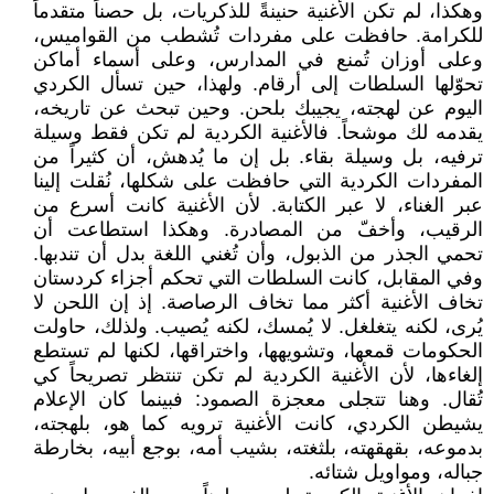
وهكذا، لم تكن الأغنية حنينةً للذكريات، بل حصناً متقدماً
للكرامة. حافظت على مفردات تُشطب من القواميس،
وعلى أوزان تُمنع في المدارس، وعلى أسماء أماكن
تحوّلها السلطات إلى أرقام. ولهذا، حين تسأل الكردي
اليوم عن لهجته، يجيبك بلحن. وحين تبحث عن تاريخه،
يقدمه لك موشحاً. فالأغنية الكردية لم تكن فقط وسيلة
ترفيه، بل وسيلة بقاء. بل إن ما يُدهش، أن كثيراً من
المفردات الكردية التي حافظت على شكلها، نُقلت إلينا
عبر الغناء، لا عبر الكتابة. لأن الأغنية كانت أسرع من
الرقيب، وأخفّ من المصادرة. وهكذا استطاعت أن
تحمي الجذر من الذبول، وأن تُغني اللغة بدل أن تندبها.
وفي المقابل، كانت السلطات التي تحكم أجزاء كردستان
تخاف الأغنية أكثر مما تخاف الرصاصة. إذ إن اللحن لا
يُرى، لكنه يتغلغل. لا يُمسك، لكنه يُصيب. ولذلك، حاولت
الحكومات قمعها، وتشويهها، واختراقها، لكنها لم تستطع
إلغاءها، لأن الأغنية الكردية لم تكن تنتظر تصريحاً كي
تُقال. وهنا تتجلى معجزة الصمود: فبينما كان الإعلام
يشيطن الكردي، كانت الأغنية ترويه كما هو، بلهجته،
بدموعه، بقهقهته، بلثغته، بشيب أمه، بوجع أبيه، بخارطة
جباله، ومواويل شتائه.