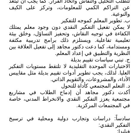
تتطلب التحليل والنقاش واتخاذ القرار. كما يجب أن تبتعد
عن التراكم الكمي للمعلومات، وتركز على الكيف
والنوعية.
ب. تطوير المعلم كموجه للتفكير
لا يمكن تفعيل التفكير النقدي دون وجود معلم يمتلك
الكفاءة في توجيه النقاش، وتحفيز التساؤل، وخلق بيئة
تعليمية تفاعلية. ويستلزم ذلك برامج تدريبية مكثفة
ومستدامة، كما دعت دكتور مجاهد إلى تفعيل العلاقة بين
النظرية والتطبيق في إعداد المعلم.
ج. تبني سياسات تقييم بديلة
الاختبارات الموحدة التقليدية لا تلتقط مستويات التفكير
العليا. لذلك، يجب تطوير أدوات تقييم بديلة مثل مقاييس
الأداء، والمشروعات، والتقويم الذاتي.
د. التعلم المجتمعي كأداة للتحول
أكدت دكتور مجاهد أن إدماج الطلاب في مشاريع
مجتمعية يعزز التفكير النقدي والانخراط المدني، خاصة
في المجتمعات المركزية.
سادساً: دراسات وتجارب دولية ومحلية في ترسيخ
التفكير النقدي:
فنلندا: