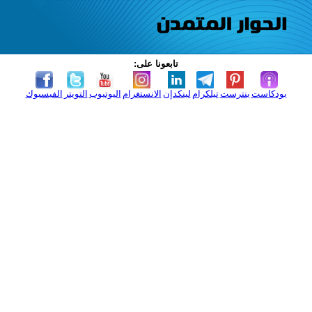
تابعونا على:
بودكاست
بنترست
تيلكرام
لينكدإن
الانستغرام
اليوتيوب
التويتر
الفيسبوك