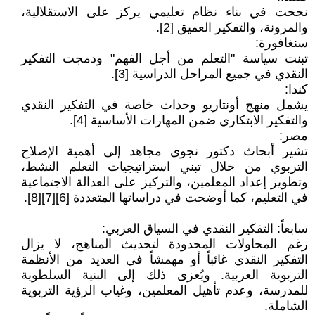
نجحت في بناء نظام تعليمي يركز على الاستقلالية،
والمرونة، والتفكير العميق [2].
سنغافورة:
تبنت سياسة "التعلم من أجل الفهم" ودمجت التفكير
النقدي في جميع المراحل الدراسية [3].
كندا:
يشمل منهج أونتاريو وحدات خاصة في التفكير النقدي
والتفكير الابتكاري ضمن المهارات الأساسية [4].
مصر:
تشير أبحاث دكتور نجوى مجاهد إلى أهمية الإصلاح
التربوي من خلال تبني استراتيجيات التعلم النشط،
وتطوير إعداد المعلمين، والتركيز على العدالة الاجتماعية
في التعليم، كما أوضحت في دراساتها المتعددة [6][7][8].
سابعاً: التفكير النقدي في السياق العربي:
رغم المحاولات المحدودة لتحديث المناهج، لا يزال
التفكير النقدي غائباً أو مهمشاً في العديد من الأنظمة
التربوية العربية. ويُعزى ذلك إلى البنية السلطوية
للمدرسة، وعدم تأهيل المعلمين، وغياب الرؤية التربوية
الشاملة.