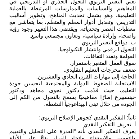
يعني التغيير التربوي التحول الجذري أو التدريجي في
المفاهيم والسياسات والممارسات المرتبطة بالعملية
التعليمية. وهو يشمل تحديث المناهج، وتطوير أساليب
التدريس، وتعديل أدوار المعلم والمتعلم، بما يتماشى مع
معطيات العصر وتحدياته. ويقتضي هذا التغيير وجود رؤية
واضحة، وإرادة سياسية، وتعاون مجتمعي واسع.
ب. دوافع التغيير التربوي
التحول الرقمي وانتشار التكنولوجيا.
العولمة وتعدد الثقافات.
سوق العمل المتغير باستمرار.
ضعف مخرجات التعليم التقليدي.
الحاجة إلى مهارات القرن الحادي والعشرين.
الاستجابة للضغوط الدولية والمجتمعية لتحسين جودة
التعليم، حيث قدّمت دكتور نجوى مجاهد ودكتور
جينسبيرغ إطارًا مفاهيميًا يسمح بالتحول من الكم إلى
الجودة من خلال تبني البيداغوجيا النشطة.
ثانياً: التفكير النقدي كجوهر الإصلاح التربوي:
أ. تعريف التفكير النقدي
يعرف التفكير النقدي بأنه "القدرة على التحليل والتقييم
والتفسير والاستنتاج واتخاذ القرار بناءً على الأدلة