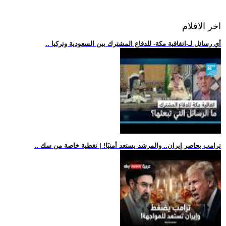
اخر الافلام
.. أي رسائل لـ-اتفاقية مكة- للدفاع المشترك بين السعودية وتركيا
.. ترامب يحاصر إيران.. والمرشد يستعد أمنيًا! | تغطية خاصة من سك