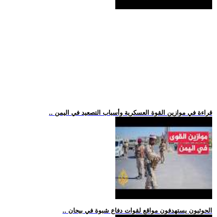
.. قراءة في موازين القوة العسكرية وأسباب التصعيد في اليمن
.. الحوثيون يستهدفون مواقع لقوات دفاع شبوة في بيحان