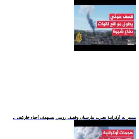
.. مسيرات أوكرانية تضرب تتارستان وقصف روسي يستهدف أحياء خاركيف