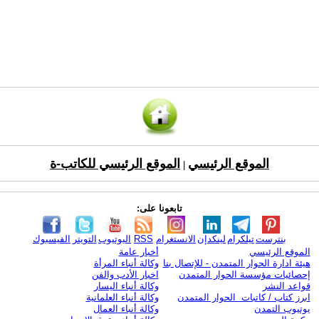
الموقع الرئيسي
الموقع الرئيسي للكاتب-ة
|
تابعونا على:
بنترست
تيلكرام
لينكدإن
الانستغرام
RSS
اليوتيوب
التويتر
الفيسبوك
الموقع الرئيسي
أخبار عامة
هيئة ادارة الحوار المتمدن - للإتصال بنا
وكالة أنباء المرأة
إحصائيات مؤسسة الحوار المتمدن
اخبار الأدب والفن
قواعد النشر
وكالة أنباء اليسار
ابرز كتاب / كاتبات الحوار المتمدن
وكالة أنباء العلمانية
يوتيوب التمدن
وكالة أنباء العمال