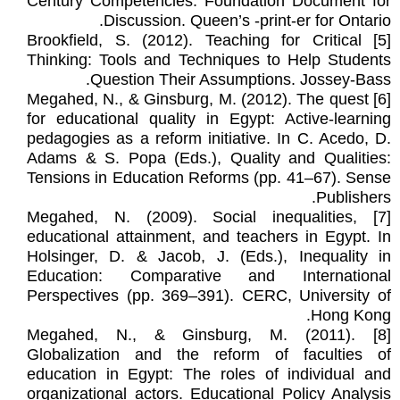
Century Competencies: Foundation Document for
Discussion. Queen’s -print-er for Ontario.
[5] Brookfield, S. (2012). Teaching for Critical
Thinking: Tools and Techniques to Help Students
Question Their Assumptions. Jossey-Bass.
[6] Megahed, N., & Ginsburg, M. (2012). The quest
for educational quality in Egypt: Active-learning
pedagogies as a reform initiative. In C. Acedo, D.
Adams & S. Popa (Eds.), Quality and Qualities:
Tensions in Education Reforms (pp. 41–67). Sense
Publishers.
[7] Megahed, N. (2009). Social inequalities,
educational attainment, and teachers in Egypt. In
Holsinger, D. & Jacob, J. (Eds.), Inequality in
Education: Comparative and International
Perspectives (pp. 369–391). CERC, University of
Hong Kong.
[8] Megahed, N., & Ginsburg, M. (2011).
Globalization and the reform of faculties of
education in Egypt: The roles of individual and
organizational actors. Educational Policy Analysis