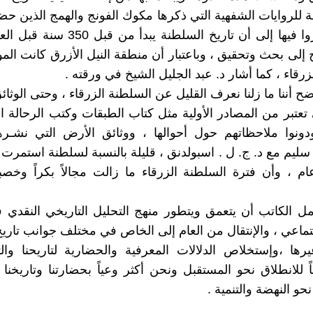
ة للروايات الشفهية التي ذكرها مكوك الفونج والهمج الذين حضر
ج إلى بحث وتحقيق ، وباعتبار أن منطقة النيل الأزرق كانت الم
رقاء ، كما أشار د. عبد الجليل الشيخ في ورقته .
 أننا ما زلنا نعرف القليل عن السلطنة الزرقاء ، وحتى الوثائق
ي تعتبر من المصادر الأولية مثل كتاب الطبقات وكتب الرحالة ال
دونوا ملاحظاتهم حول أحوالها ، ووثائق الأرض التي نشـره
 سليم مع د. ج. ل . اسبولدنق ، قليلة بالنسبة لسلطنة استمرت ل
 300 عام ، وأن فترة السلطنة الزرقاء ما زالت مجالاً بكراً وخصب
يأمل الكاتب أن يتعمق ويتطور منهج التحليل التاريخي النقدي
اجتماعي ، والإنتقال من العام إلى الخاص في مختلف جوانب تاري
يرها ،وإستخلاص الدلالات المعرفية والحضارية لتاريحنا و
اً للانطلاق نحو المستقبل ونحن أكثر وعياً بحضارتنا وتاريخنا
حو النهضة والتنمية .