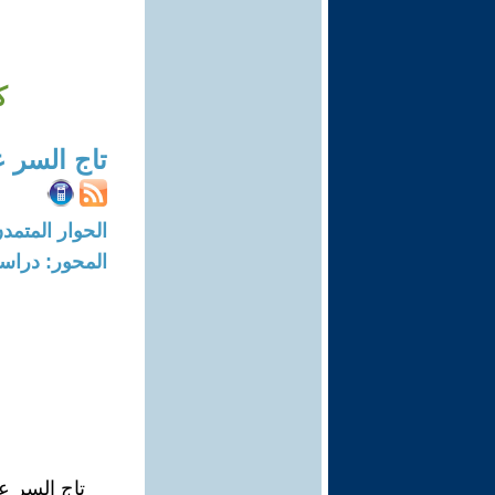
ك
تاج السر 
الحوار المتمدن-العدد: 8361 - 5
المحور: دراسا
تاج السر ع