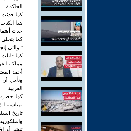
الحاكمة .
كما حدثت م
هذا الكتاب 
حدث أهتمام
كما يتجلى ذ
" والتي إن
كما قابلت 
مملكة الفو
أحمد المعت
ونأمل أن ي
العربية .
كما حضرت ف
تاريخ السل
والفلكورية
تنشر أوراق 