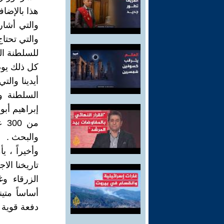
هذا بالإضاف
والتي تحتا
للسلطنة الز
كل ذلك يوضح
أيدينا والت
السلطنة و
إبراهيم أبو
من
والبحث .
وأخيراً ، 
تاريخنا ال
الزرقاء وغ
أساساً متين
دفعة قوية ن