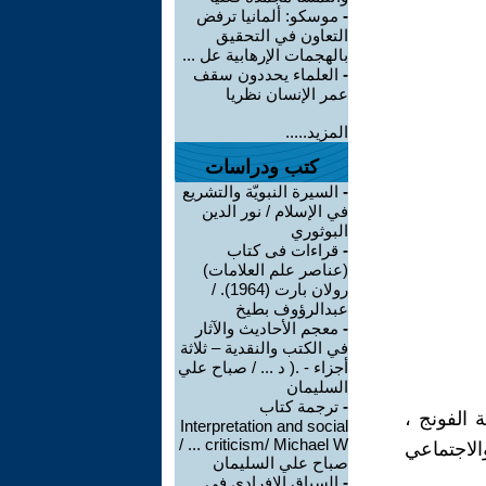
-
موسكو: ألمانيا ترفض
التعاون في التحقيق
بالهجمات الإرهابية عل ...
-
العلماء يحددون سقف
عمر الإنسان نظريا
المزيد.....
كتب ودراسات
-
السيرة النبويّة والتشريع
في الإسلام / نور الدين
البوثوري
-
قراءات فى كتاب
(عناصر علم العلامات)
رولان بارت (1964). /
عبدالرؤوف بطيخ
-
معجم الأحاديث والآثار
في الكتب والنقدية – ثلاثة
أجزاء - .( د ... / صباح علي
السليمان
-
ترجمة كتاب
 الفونج ،
Interpretation and social
criticism/ Michael W ... /
الاجتماعي
صباح علي السليمان
-
السياق الافرادي في