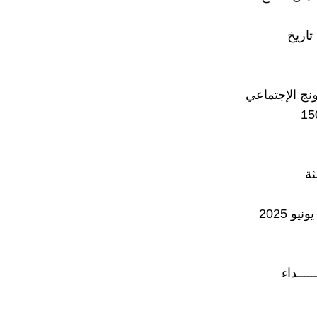
اريخ
نج الإجتماعي
ثة
يو 2025
ــــــداء