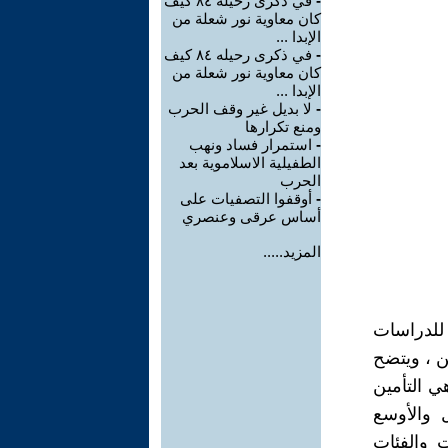
-
في ذكرى رحيله ٨٤ كيف
كان معاوية نور شعلة من
الإبدا ...
-
في ذكرى رحيله ٨٤ كيف
كان معاوية نور شعلة من
الإبدا ...
-
لا بديل غير وقف الحرب
ومنع تكرارها
-
استمرار فساد ونهب
الطفيلية الاسلاموية بعد
الحرب
-
أوقفوا التصفيات على
أساس عرقى وعنصري
المزيد.....
لدراسات
تصين ، ويتضح
ي التأمين
 والأوسع
ت والفئات