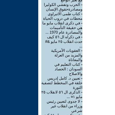
-
الحرب وتفشي الكوليرا
ومصادرةحقوق الإنسان
-
كتاب طمى الاتبراوى
محطات في دروب الحياة
-
في ذكرى انقلاب مايو ما
هي حقيقة التأميمات
والمصادرة عام 1970 ...
-
في ذكراه ال ٥٦ كيف
حدث انقلاب ٢٥ مايو &#
...
-
العقوبات الأمريكية
والمزيد من العزلة
والمعاناة
-
كتاب التعليم في
السودان : الحصاد
والاصلاح
-
تعيين د. كامل إدريس
حلقة في المخطط لتصفية
الثورة
-
الذكرى ال ٥٦ لانقلاب ٢٥
مايو ١¤ ...
-
لا جدوى لتعيين رئيس
وزراء من انقلاب غير
شرعي