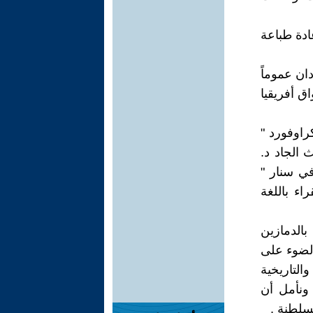
ادة طباعة
ان عموماً
اق أفريقيا
راوفورد "
 الجاد د.
في سنار "
اء باللغة
الدمازين
قت الضوء على
التاريخية
 ونأمل أن
لسلطنة .