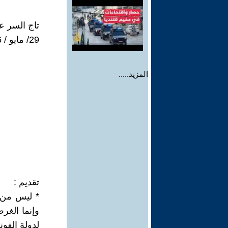
تاج السر ع
29/ مايو / 2006م
المزيد.....
تقديم :
* ليس من أ
وإنما الغرض
لدولة الفون