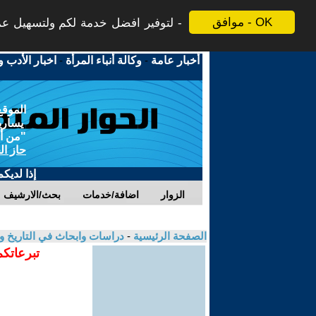
موافق - OK
لتوفير افضل خدمة لكم ولتسهيل عملي
أخبار عامة
-
وكالة أنباء المرأة
-
اخبار الأدب و
الموقع
يسارية
"من أج
حاز ال
إذا لديك
الزوار
اضافة/خدمات
بحث/الارشيف
الصفحة الرئيسية
-
دراسات وابحاث في التاريخ و
تبرعاتكم