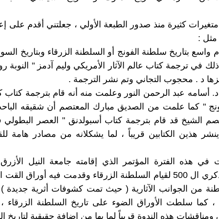
تغيرات كثيرة منذ صدور الطبعة الأولي ، جعلتني أقدم على إع
مثل :
 واسع بتاريخ سلطنة الفونج أو السلطنة الزرقاء وبتاريخ السود
لك في ترجمة كتاب عالم الآثار الأمريكي وليم آدمز " النوبة رو
جزها د . محجوب التجاني وتم نشر الترجمة .
د. أسامه عبد الرحمن النور وعلمت منه أنه قام بترجمة كتاب ك
نج " كما علمت من الصديق مبارك المعتصم أن شقيقه الباحث
صم الشيخ قد قام بترجمة كتاب أسبولدنق " العصر البطولي 
نشر هذين الكتابين قريباً ، لما يشكلانه من مصادر هامة للقر
ي هذه الفترة المؤتمر الذي إقامته جامعة النيل الأزرق ب
بمناسبة الذكري ال 500 لقيام السلطنة الزرقاء وقدمت فيه أوراق ال
طنة من الجوانب الآثارية ( حيث تمت كشوفات أثرية جديدة ) و
 ، كما سلطت الأوراق الضوء على تاريخ السلطنة الزرقاء ،
ومناقشات هذه الندوة قريباً لما بها من إضافة حقيقية لتاريخ ا