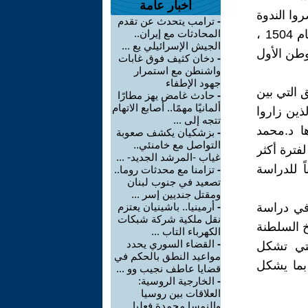
أخبار عامة
وا الندوة
-
ترامب يتحدث عن تقدم
والتي أشاروا فيها إلى أن تاريخ السلطنة يبدأ من قبل 350 سنة قبل العام 1504 ،
المحادثات مع إيران..
الجيش الإسرائيلي يع ...
وطن الأول
-
دخان كثيف فوق غابات
واشنطن مع استمرار
جهود الإطفاء
 التي بين
-
حادث غامض يهز مطارًا
ألمانيًا مهمًا.. أصابع الاتهام
ذين زاروا
تتجه إلى ...
ا د.محمد
-
بزشكيان يكشف صعوبة
التواصل مع خامنئي..
فترة أكثر
غياب -المرشد الجديد- ...
اً للدراسة
-
تزامنا مع محدثات روما..
تصعيد في جنوب لبنان
ومقتل جنديين إسر ...
 في دراسة
-
أرمينيا.. باشينيان يعتزم
نقل ملكية شركة شبكات
خ السلطنة
الكهرباء التاب ...
-
القضاء السوري يحدد
التي تشكل
مواعيد النطق بالحكم في
 بما يشكل
قضايا عاطف نجيب وو ...
-
الخارجية الروسية:
العلاقات بين روسيا
والنمسا مجمدة فعليا