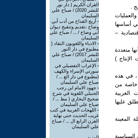
القران الكريم ( دار نور
ج .
للنشر 2020) / صباح علي
العمليات
السليمان
-
أريج القداح من أدب أبي
 في أساسها
وضاح ،تقديم وتنقيح ديوان
قتصادية –
أبي وضاح / ... / صباح علي
السليمان
-
الادباء واللغويون النقاد (
مطبوع في دار النور
نها متعددة
للنشر 2017) / صباح علي
الإنتاج )
السليمان
-
الإعراب التفصيلي في
سورتي الإسراء والكهف
 ، في هذه
(مطبوع في دار الغ ... /
صباح علي السليمان
 خاصة من
-
جهود الامام ابن رجب
 الغربية
الحنبلي اللغوية في شرح
صحيح البخاري ( مط ... /
طلق عليها
صباح علي السليمان
-
اللهجات العربية في كتب
غريب الحديث حتى نهاية
ة المعينة
القرن الرابع ال ... / صباح
علي السليمان
 السياسية
المزيد.....