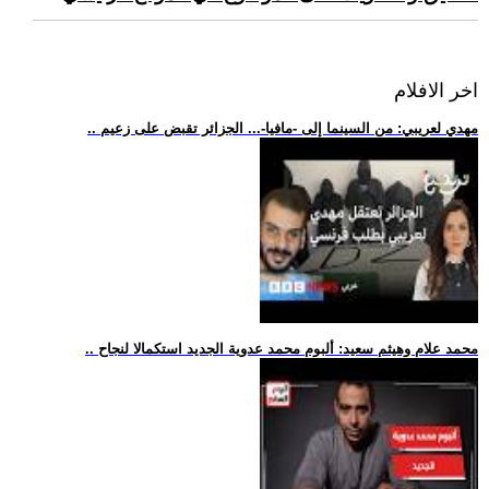
اخر الافلام
.. مهدي لعريبي: من السينما إلى -مافيا-... الجزائر تقبض على زعيم
.. محمد علام وهيثم سعيد: ألبوم محمد عدوية الجديد استكمالا لنجاح