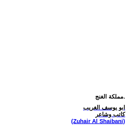
مملكة الغنج.
ابو يوسف الغريب
كاتب وشاعر
(Zuhair Al Shaibani)