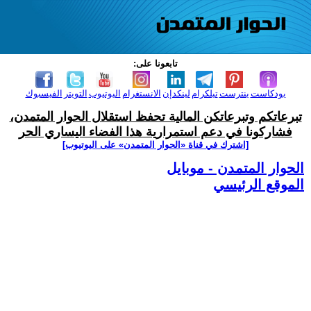
تابعونا على:
بودكاست
بنترست
تيلكرام
لينكدإن
الانستغرام
اليوتيوب
التويتر
الفيسبوك
تبرعاتكم وتبرعاتكن المالية تحفظ استقلال الحوار المتمدن،
فشاركونا في دعم استمرارية هذا الفضاء اليساري الحر
[اشترك في قناة ‫«الحوار المتمدن» على اليوتيوب]
الحوار المتمدن - موبايل
الموقع الرئيسي