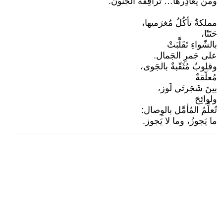
ومن يُغادِرها… تُرافِقُهُ الجُنون.
مملكةٌ تأكُلُ مُغرَميها،
حَتَتًا،
بالشّواءِ تَقَلَّبَتْ
على جَمرِ الجَمال.
وقلوبٌ مُثَقّبةٌ بالجَوى،
مُعلّقةٌ
بينَ شَجَرتَي لَوز،
ولوائِحَ
تُعلِّمُ المُأمَّل بالوِصال:
ما يَجوزُ، وما لا يَجوز.