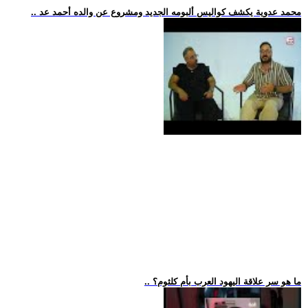
.. محمد عدوية يكشف كواليس ألبومه الجديد ومشروع عن والده أحمد عد
.. ما هو سر علاقة اليهود العرب بأم كلثوم؟