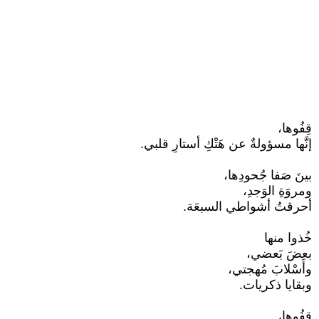
قِفُوها،
إنَّها مسؤولةٌ عن هَتْكِ أستارِ قلبي.
بينَ صَفا جُحودِها،
ومروَةِ الوَجدِ،
أحرقتُ أشواطي السبعَة.
خُذوا منها
بعضَ بَعضي،
وأَسْلابَ مُهجتي،
وبقايا ذكريات.
قِفُوها،