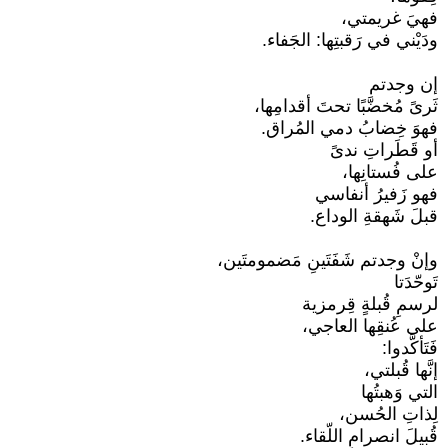
فهيَ غريمتي،
ودَيْني في رَقبتِها: الجَفاء.
إن وجدتم
ثَرىً مُخضَّبًا تحتَ أقدامِها،
فهوَ خِضابُ دمي المُراق.
أو قَطَراتِ ندىً
على فُستانِها،
فهو زَفيرُ أنفاسي
قبلَ شَهقةِ الوداع.
وإنْ وجدتم شَفَتَينِ مَضمومتَين،
تَوحّدَتا
لرسمِ قُبلةٍ قِرمزية
على عُنقِها العاجي،
فَتَأكَّدوا:
إنَّها قُبلتي،
التي وَهبتُها
لِذاتِ الحُسن،
قُبيلَ انصرامِ اللّقاء.