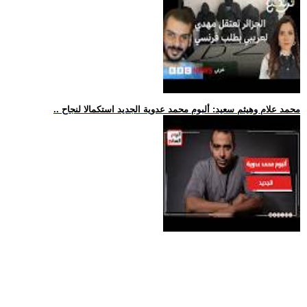
.. محمد علام وهيثم سعيد: ألبوم محمد عدوية الجديد استكمالا لنجاح