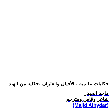
حكايات عالمية - الأفيال والفئران -حكاية من الهند
ماجد الحيدر
شاعر وقاص ومترجم
(Majid Alhydar)