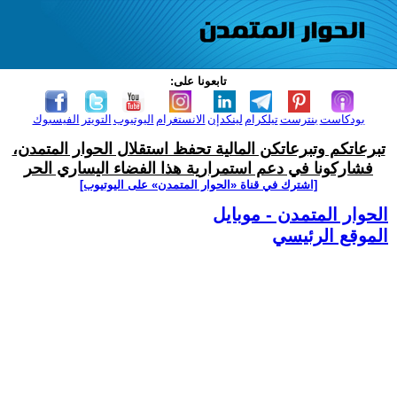
تابعونا على:
بودكاست
بنترست
تيلكرام
لينكدإن
الانستغرام
اليوتيوب
التويتر
الفيسبوك
تبرعاتكم وتبرعاتكن المالية تحفظ استقلال الحوار المتمدن،
فشاركونا في دعم استمرارية هذا الفضاء اليساري الحر
[اشترك في قناة ‫«الحوار المتمدن» على اليوتيوب]
الحوار المتمدن - موبايل
الموقع الرئيسي