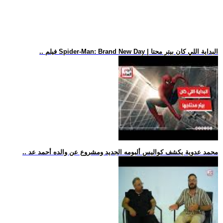
.. فيلم Spider-Man: Brand New Day | البداية اللي كان بيتر محتا
.. محمد عدوية يكشف كواليس ألبومه الجديد ومشروع عن والده أحمد عد