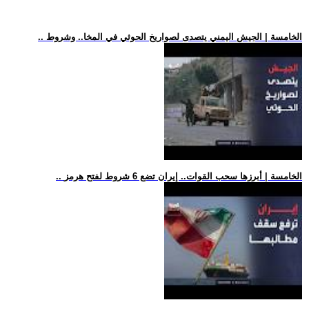
.. الخامسة | الجيش اليمني يتصدى لصواريخ الحوثي في المخا.. وشروط
.. الخامسة | أبرزها سحب القوات.. إيران تضع 6 شروط لفتح هرمز