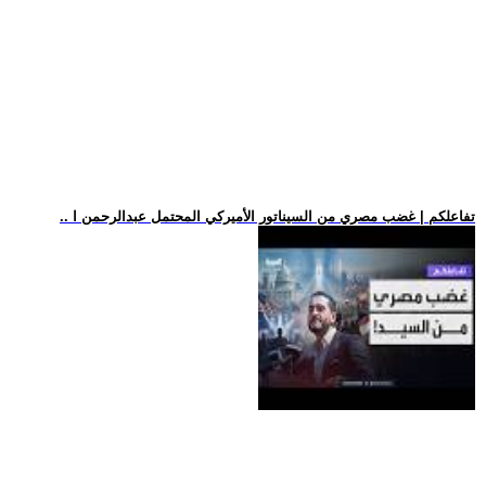
.. تفاعلكم | غضب مصري من السيناتور الأميركي المحتمل عبدالرحمن ا