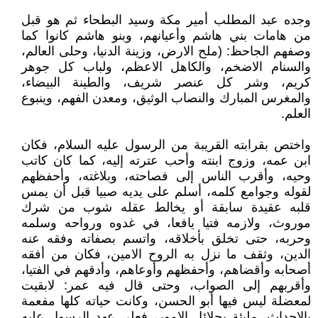
وجده عبد المطلب أمير مكة وسيد البطحاء ثم هو قبل
من هامات بني هاشم وأعيانهم، وبنو هاشم كانوا كما
وصفهم الجاحظ: (ملح الارض، وزينة الدنيا، وحلى العالم،
والسنام الاضخم، والكاهل الاعظم، ولباب كل جوهر
كريم، وشر كل عنصر شريف، والطينة البيضاء،
والمغرس المبارك والنصاب الوثيق، ومعدن الفهم، وينبوع
العلم.
واختص بقرابته القريبة من الرسول عليه السلام، فكان
ابن عمه، وزوج ابنته وأحب عترته إليه، كما كان كاتب
وحيه، وأقرب الناس إلى فصاحته، وبلاغته، وأحفظهم
لقوله وجوامع كلمه، أسلم على يديه صبيا قبل أن يمس
قلبه عقيدة سابقة أو يخالط عقله شوب من شرك
موروث، ولازمه فتيا يافعا، في غدوه ورواحه وسلمه
وحربه، حتى تخلق بأخلاقه، واتسم بصفاته وفقه عنه
الدين، وثقف ما نزل به الروح الامين، فكان من أفقه
أصحابه وأقضاهم، وأحفظهم وأوعاهم، وأدقهم في الفتيا،
وأقربهم إلى الصواب، وحتى قال فيه عمر: لابقيت
لمعضلة ليس فيها أبو الحسن، وكانت حياته كلها مفعمة
بالاحداث، مليئة بجلائل الامور، فعلى عهد الرسول عليه