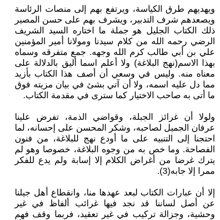
ويهديهم طرق الكياسة، ويرتفع بهم إلى منصات الرئاسة
ويصعدهم شرف التدبير، ويشرف بهم على حسن المصير
ذلك الكتاب الجليل هو جملة ما اختاره السيد الشريف
الرضي رحمه الله من كلام سيدنا ومولانا أمير المؤمنين
علي بن أبي طالب كرم الله وجهه. جمع متفرقه وسماه
بهذا الاسم(نهج البلاغة) ولا أعلم اسما أليق بالدلالة على
معناه منه. وليس في وسعي أن أصف هذا الكتاب بأزيد
مما دل عليه اسمه، ولا أن آتي بشئ في بيان مزيته فوق
ما أتى به صاحب الاختيار كما سترى في مقدمة الكتاب.
ولولا أن غرائز الجبلة، وقواضي الذمة، تفرض علينا
عرفان الجميل لصاحبه، وشكر المحسن على إحسانه، لما
احتجنا إلى التنبيه على ما أودع نهج للبلاغة، من فنون
الفصاحة. وما خص به من وجوه البلاغة، خصوصا وهو لم
يترك غرضا من أغراض الكلام إلا إسابة ولم يدع للفكر
ممرا إلا جابه(3).
إلا أن عبارات الكتاب لبعد عهدها منا، وانقطاع أهل جيلنا
عن أصل لساننا قد نجد فيها غرائب ألفاظ في غير
وحشية، وجزالة تركيب في غير تعقيد، فربما وقف فهم