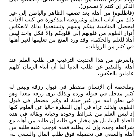
الذكر إن كنتم لا تعلمون).
(فاطلبوه) من أهله بعد تصفية الظاهر والباطن إلى غير
ذلك من آداب التعلم وشروطه المذكورة في كتب الآداب
ليحصل المناسبة بينكم وبينهم وتستعدوا بذلك لانعكاس
أنوار العلوم من قلوبهم إلى قلوبكم وإلا فكل واحد ليس
أهلا للعلم والحكمة، وقد ورد المنع من تعليمها لغير أهلها
في كثير من الروايات،
والغرض من هذا الحديث الترغيب في طلب العلم عند
أهله والتنفير عن طلب الدنيا لما أن أبناء الزمان كلهم
عاملين بالعكس،
وملخصه أن الإنسان مضطر في قبول رزقه وليس له
كثير مدخل في قبوله ورده ولذلك ترى رزقه معدا وهو
في بطن امه من غير حيلة له وغير مضطر في قبول
العلوم، ولذلك تراه في أول الفطرة خاليا عن العلوم كلها
إذ ليس العلم من شرائط وجوده وحياته وبقائه في هذه
الحياة الدنيا، بل هو مختار في طلبه إن طلبه من أهله مع
شرائطه وجده وإن لم يطلبه فقده فوجب عليه طلبه من
أهله والسعي في تحصيله فوق طلب المال والسعي له،