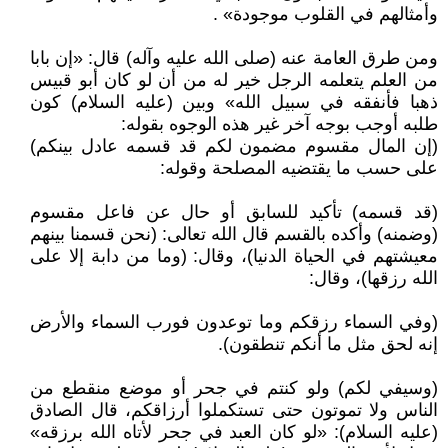
وأمثالهم في القلوب موجودة» .
ومن طرق العامة عنه (صلى الله عليه وآله) قال: «إن بابا
من العلم يتعلمه الرجل خير له من أن لو كان أبو قبيس
ذهبا فأنفقه في سبيل الله» وبين (عليه السلام) كون
طلبه أوجب بوجه آخر غير هذه الوجوه بقوله:
(إن المال مقسوم مضمون لكم قد قسمه عادل بينكم)
على حسب ما يقتضيه المصلحة وقوله:
(قد قسمه) تأكيد للسابق أو حال عن فاعل مقسوم
(وضمنه) وأكده بالقسم قال الله تعالى: (نحن قسمنا بينهم
معيشتهم في الحياة الدنيا)، وقال: (وما من دابة إلا على
الله رزقها)، وقال:
(وفي السماء رزقكم وما توعدون فورب السماء والأرض
إنه لحق مثل ما أنكم تنطقون).
(وسيفي لكم) ولو كنتم في جحر أو موضع منقطع من
الناس ولا تموتون حتى تستكملوا أرزاقكم، قال الصادق
(عليه السلام): «لو كان العبد في جحر لأتاه الله برزقه»