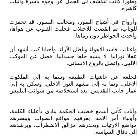
وطورا كانت تتكشف لي الجمل عن وجوه باسرة وأنياب
كاشره.
وأرواح في أشباح النمور، ومخالب النسور. قد تحفزت
للوثاب، ثم انقضت للاختلاب فخلبت القلوب عن هواها،
وأخدت الخواطر دون رماها.
واغتالت فاسد الاهواء وباطل الآراء. وأحيانا كنت أشهد أن
عقلا نورانيا، لا يشبه خلقا جسدانيا، فصل عن الموكب
الالهي، واتصل بالروح الانساني.
فخلعه عن غاشيات الطبيعة وسما به إلى الملكوت
الاعلى. ونما به إلى مشهد النور الاجلي. وسكن به إلى
عمار جانب التقديس. بعد استخلاصه من شوائب التلبيس
.
وآنات كأني أسمع خطيب الحكمة ينادى بأعلياء الكلمة،
وأولياء أمر الامة، يعرفهم مواقع الصواب ويبصرهم
مواضع الارتياب ويحذرهم مزالق الاضطراب. ويرشدهم
إلى دقاق السياسة.