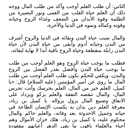
الثاني: أن طلب العلم أوجب وآكد من طلب المال ووجه
ذلك أن العلم حياة القلب من العمى ونور البصيرة من
الظلمة وقوة الأبدان من الضعف وغذاء الروح وحياته
وقوته وكماله ونموه في الدنيا والآخرة،
والمال سبب حياة البدن وبقائه في الدنيا والروح أشرف
من البدن وحياته أدوم وأبقى من حياة البدن لأن حياة
البدن زايلة منقطعة وحياة الروح باقية أبدا لا نهاية لبقائه،
فطلب ما يوجب حياة الروح وهو العلم أوجب من طلب
ما يوجب حياة البدن وأفضل بقدر الفضل بين الروح
والبدن، ويكفي للحكم بكون طلب العلم أوجب من طلب
المال ما روي عن أمير المؤمنين (عليه السلام) قال: «يا
كميل، العلم خير من المال، العلم يحرسك وأنت تحرس
المال، والمال تنقصه النفقة والعلم يزكو ويزداد على
الانفاق وصنيع المال يزول بزواله. يا كميل بن زياد،
معرفة العلم دين يدان به يكسب الإنسان الطاعة في
حياته وجميل الاحدوثة بعد وفاته، والعلم حاكم والمال
محكوم عليه، يا كميل بن زياد، هلك خزان الأموال وهم
أحياء والعلماء باقون ما بقي الدهر أعيانهم مفقودة