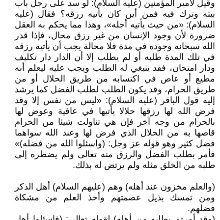
وقيل لأمير المؤمنين (عليه السلام): لو سد على رجل باب
بيته وترك فيه فمن أين كان يأتيه رزقه؟ فقال (عليه
السلام): «من حيث يأتيه أجله»، وهذا مما يحكم به العقل
ضرورة لأن وجود الإنسان من غير رزق محال، فإذا قدر
الله سبحانه وجوده في مدة فلا محالة يجب أن يأتيه رزقه
في تلك المدة طلبه أو لم يطلب إلا أن الدار دار تكليف
ودار امتحان، فقد ينبغي له الطلب ويجب عليه ليعلم أنه
مطيع أو عاص في اكتسابه من طريق الحلال أو من
طريق الحرام، وقد يكون الطلب لطلب الفضل كما يرشد
إليه قول الباقر (عليه السلام): «ليس من نفس إلا وقد
فرض الله لها رزقها حلالا يأتيها في عافية وعوض لها
بالحرام من وجه آخر فإن هي تناولت شيئا من الحرام
قاصها به من الحلال الذي فرض لها وعند الله سواهما
فضل كثير وهو قوله عز وجل: (واسئلوا الله من فضله)»
فأمر بطلب الفضل والرزق منه تعالى ولم يضطره إلى
طلبه من الخلق مثله ولم يرتض له بذلك.
(والعلم مخزون عند أهله) وهم (عليهم السلام) أهل الذكر
ومن تمسك بذيل عصمتهم وأخذ العلم من مشكاة
فضلهم.
(وقد أمرتم بطلبه من أهله) لقوله تعالى: (فاسئلوا أهل