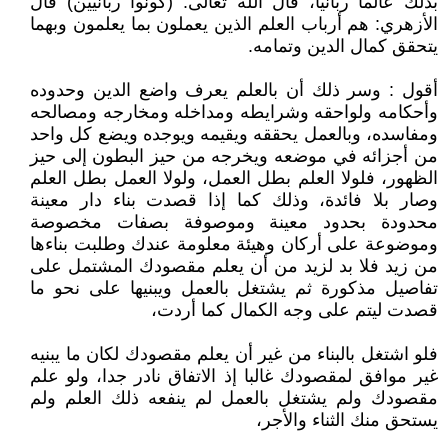
بذلك عالما ربانيا، قال الله تعالى: (كونوا ربانيين) قال
الأزهري: هم أرباب العلم الذين يعملون بما يعلمون وبهما
يتحقق كمال الدين وتمامه.
أقول : وسر ذلك أن بالعلم يعرف واضع الدين وحدوده
وأحكامه ولواحقه وشرايطه ومداخله ومخارجه ومصالحه
ومفاسده، وبالعمل يحققه ويقيمه ويوجده ويضع كل واحد
من أجزائه في موضعه ويخرجه من حيز البطون إلى حيز
الظهور، فلولا العلم بطل العمل، ولولا العمل بطل العلم
وصار بلا فائدة، وذلك كما إذا قصدت بناء دار معينة
محدودة بحدود معينة وموصوفة بصفات مخصوصة
وموضوعة على أركان وهيئة معلومة عندك وطلبت بناءها
من زيد فلا بد لزيد من أن يعلم مقصودك المشتمل على
تفاصيل مذكورة ثم يشتغل بالعمل ويبنيها على نحو ما
قصدت ليتم على وجه الكمال كما أردت،
فلو اشتغل بالبناء من غير أن يعلم مقصودك لكان ما يبنيه
غير موافق لمقصودك غالبا إذ الاتفاق نادر جدا، ولو علم
مقصودك ولم يشتغل بالعمل لم ينفعه ذلك العلم ولم
يستحق منك الثناء والأجر،