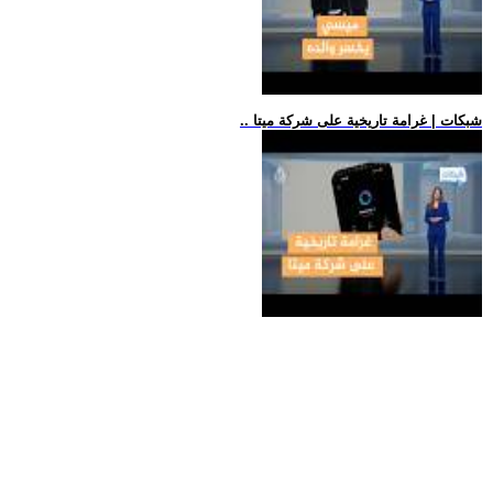
.. شبكات | غرامة تاريخية على شركة ميتا