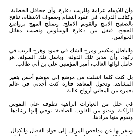
وأن للاوهام عرامة وللريب دعارة. وأن جحافل الخطابة،
وكتائب الذرابة، في عقود النظام وصفوف الانتظام، تنافح
بالصفيح الابلج والقويم الاملج. وتمتلج المهج برواضع
الحجج. فتفل من دعارة الوساوس وتصيب مقاتل
الخوانس.
والباطل منكسر ومرج الشك في خمود وهرج الريب في
ركود. وأن مدبر تلك الدولة، وباسل تلك الصولة، هو
حامل لوائها الغالب، أمير المؤمنين علي بن أبي طالب.
بل كنت كلما انتقلت من موضع إلى موضع أحس بتغير
المشاهد. وتحول المعاهد فتارة كنت أجدني في عالم
يغمره من المعاني أرواح عالية.
في حلل من العبارات الزاهية تطوف على النفوس
الزاكية. وتدنو من القلوب الصافية: توحي إليها رشادها.
وتقوم منها مرادها.
وتنفر بها عن مداحض المزال. إلى جواد الفضل والكمال.