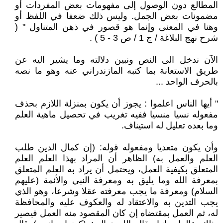
المطالع دون الوصول إلى مفهومات بعض المفردات أو
مضمونات بعض الجمل. وليس ذلك ضعفا في اللفظ أو
وهنا في المعنى وإنما هو قصور في ذهن المتناول " (
شرح نهج البلاغة / ج 1 / ص 3 - 5 ) .
الآن ندخل الى النص ونبين دلالته وما يشير اليه عن
طريق الاستعانة بما كتبه المازندراني عنه وهو ما نصه
بالحرف الواحد ...
" أيها الناس اعلموا : يجوز أن يكون بمنزلة اللازم بحذف
مفعوله نسيا منسيا ففيه تغريب في تحصيل ماهية العلم
وما بعده تعليل له استيناف.
وأن يكون متعديا ومفعوله قوله: (إن كمال الدين طلب
العلم والعمل به) الظاهر أن المراد بهذا العلم العلم
المتعلق بكيفية العمل، ويحتمل أن يراد به العلم المتعلق
بمعرفة الله وما يليق به ومعرفة النبي والأئمة (عليهم
السلام) ومعرفة ما يجب معرفته عقلا وشرعا، وهو الذي
يجب التدين به والاعتقاد له والعكوف عليه والمحافظة
له، ثم العمل بمقتضاه إن كان المقصود منه العمل فيصير