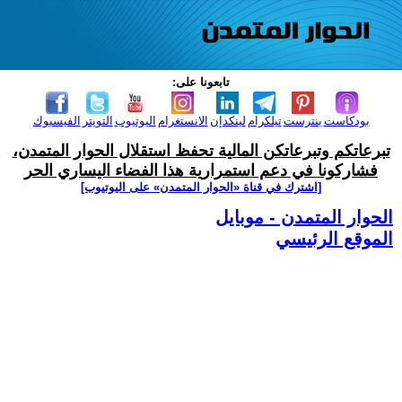
تابعونا على:
بودكاست
بنترست
تيلكرام
لينكدإن
الانستغرام
اليوتيوب
التويتر
الفيسبوك
تبرعاتكم وتبرعاتكن المالية تحفظ استقلال الحوار المتمدن،
فشاركونا في دعم استمرارية هذا الفضاء اليساري الحر
[اشترك في قناة ‫«الحوار المتمدن» على اليوتيوب]
الحوار المتمدن - موبايل
الموقع الرئيسي