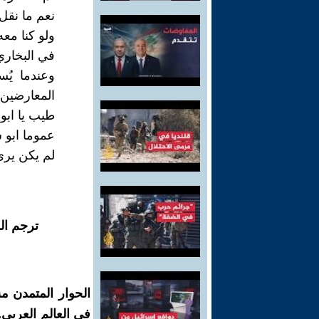
نعم ما نقل 
ولو كنا معه
في البخاري
وعندما يُ
المعارضين ل
طيب يا ابو
عموما ابو 
لم يكن يرى
ترجم ال
الحوار المتمدن م
في العالم العربي