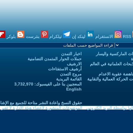
RSS
الانستغرام
لينكد إن
تيلكرام
بنترست
بلوكر
ث الماركسية واليسار
اخبار التمدن
ة
حملات الحوار المتمدن التضامنية
حاث العلمانية في العالم
الارشيف
أرشيف الاستفتاءات
اهضة عقوبة الاعدام
مروج التمدن
الحركة العمالية والنقابية
القائمة البريدية
المعجبين بنا على الفيسبوك: 3,732,970
English
حقوق النسخ واعادة النشر متاحة للجميع مع الإشا
ا بواسطة البريد الكتروني
الموضوعات المنشورة لاعضاء هيئة الادارة لا تعبر