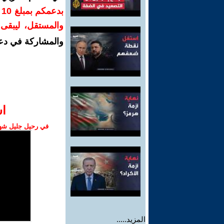
ب
والمستقل، ليبقى ص
والمشاركة في دع
ا‫
في رحيل جليل شهبا
المزيد.....