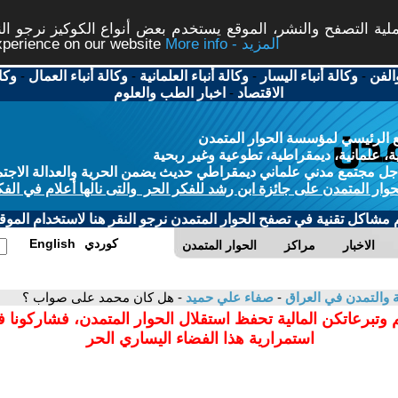
ة التصفح والنشر، الموقع يستخدم بعض أنواع الكوكيز نرجو النق
More info - المزيد
experience on our website
الفن
-
وكالة أنباء اليسار
-
وكالة أنباء العلمانية
-
وكالة أنباء العمال
-
وكا
الاقتصاد
-
اخبار الطب والعلوم
 الرئيسي لمؤسسة الحوار المتمدن
، علمانية، ديمقراطية، تطوعية وغير ربحية
ل مجتمع مدني علماني ديمقراطي حديث يضمن الحرية والعدالة الاجتم
حوار المتمدن على جائزة ابن رشد للفكر الحر والتى نالها أعلام في الفك
م مشاكل تقنية في تصفح الحوار المتمدن نرجو النقر هنا لاستخدام الموقع
كوردي
English
الاخبار
مراكز
الحوار المتمدن
ية والتمدن في العراق
-
صفاء علي حميد
- هل كان محمد على صواب ؟
 وتبرعاتكن المالية تحفظ استقلال الحوار المتمدن، فشاركونا 
استمرارية هذا الفضاء اليساري الحر