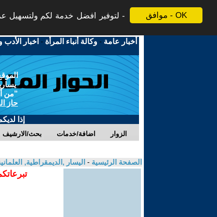
موافق - OK
لتوفير افضل خدمة لكم ولتسهيل عملي
أخبار عامة
-
وكالة أنباء المرأة
-
اخبار الأدب و
الموقع
يسارية
"من أج
حاز ال
إذا لديك
الزوار
اضافة/خدمات
بحث/الارشيف
الصفحة الرئيسية
-
اليسار ,الديمقراطية, العلمان
تبرعاتكم