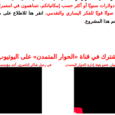
دعمكم بمبلغ 10 دولارات سنويًا أو أكثر حسب إمكانياتكم، تساهمون في استم
وتًا قويًا للفكر اليساري والتقدمي
،
انقر هنا للاطلاع على 
م هذا المشروع
.
شترك في قناة «الحوار المتمدن» على اليوتيوب
ز، عضو هيئة إدارة الحوار المتمدن
في رحيل شاكر الناصري، أحد مؤسسي 