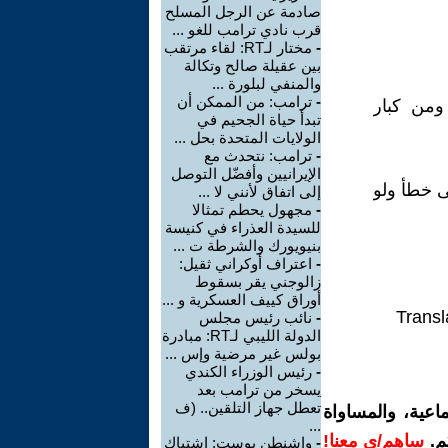
صادمة عن الرجل المسلح
قرب نادي ترامب للغو ...
-
مختار لـRT: لقاء مرتقب
بين عقيلة صالح وتكالة
والمنفي لبلورة ...
-
ترامب: من الممكن أن
ومن كبار
تبدأ حياة الجحيم في
الولايات المتحدة بحل ...
-
ترامب: نتحدث مع
الإيرانيين وأفضّل التوصل
ى خطأ ولو
إلى اتفاق لأنني لا ...
-
مجهول يحطم تمثالا
للسيدة العذراء في كنيسة
بنيويورك والشرطة ت ...
-
اعتراف أوكراني ثقيل:
زالوجني يقر بسقوط
أوراق كييف العسكرية و ...
Transl
-
نائب رئيس مجلس
الدولة الليبي لـRT: مبادرة
بولس غير مرضية وإس ...
-
رئيس الوزراء الكندي
يسخر من ترامب بعد
تعطل جهاز التلقين.. (ف
اعية، والمساواة
...
م.
ساهم/ي معنا!
-
واشنطن بوست: اشتباك