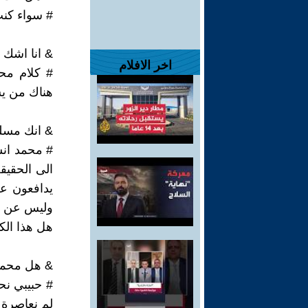
# سواء كنت
& انا اشك 
اخر الافلام
# كلام مح
هناك من يش
& انك مسلم
# محمد انس
الى الحقيق
يدافعون ع
وليس عن م
هل هذا الك
& هل محمد
# حبيبي نح
لم نعاصرة 