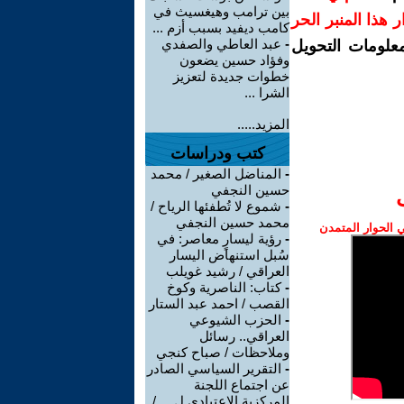
بين ترامب وهيغسيث في
رار هذا المنبر الحر
كامب ديفيد بسبب أزم ...
-
عبد العاطي والصفدي
معلومات التحويل
وفؤاد حسين يضعون
خطوات جديدة لتعزيز
الشرا ...
المزيد.....
كتب ودراسات
-
المناضل الصغير / محمد
حسين النجفي
-
شموع لا تُطفئها الرياح /
محمد حسين النجفي
الحوار المتمدن
-
رؤية ليسارٍ معاصر: في
سُبل استنهاض اليسار
العراقي / رشيد غويلب
-
كتاب: الناصرية وكوخ
القصب / احمد عبد الستار
-
الحزب الشيوعي
العراقي.. رسائل
وملاحظات / صباح كنجي
-
التقرير السياسي الصادر
عن اجتماع اللجنة
المركزية الاعتيادي ل ... /