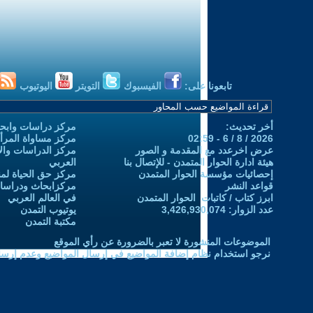
تابعونا على:
الفيسبوك
التويتر
اليوتيوب
أخر تحديث:
مركز دراسات وابحا
2026 / 8 / 6 - 02:59
مركز مساواة المرأ
عرض اخرعدد مع المقدمة و الصور
مركز الدراسات والاب
هيئة ادارة الحوار المتمدن - للإتصال بنا
العربي
إحصائيات مؤسسة الحوار المتمدن
مركز حق الحياة لمن
قواعد النشر
مركزابحاث ودراسات 
ابرز كتاب / كاتبات الحوار المتمدن
في العالم العربي
عدد الزوار: 3,426,930,074
يوتيوب التمدن
مكتبة التمدن
الموضوعات المنشورة لا تعبر بالضرورة عن رأي الموقع
نرجو استخدام نظام إضافة المواضيع في إرسال المواضيع وعدم إرساله