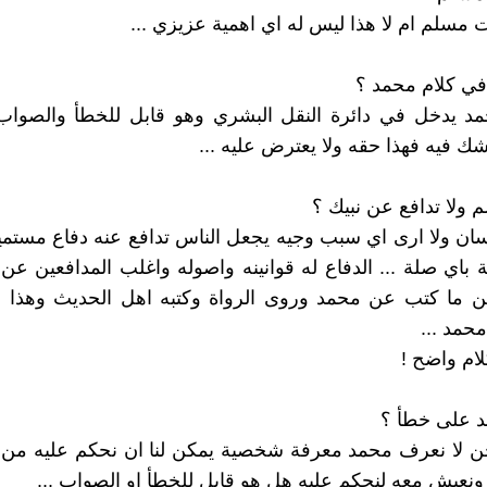
 مسلم ام لا هذا ليس له اي اهمية عزيزي ...
في كلام محمد ؟
مد يدخل في دائرة النقل البشري وهو قابل للخطأ والصواب
ك فيه فهذا حقه ولا يعترض عليه ...
 ولا تدافع عن نبيك ؟
ان ولا ارى اي سبب وجيه يجعل الناس تدافع عنه دفاع مستم
ة باي صلة ... الدفاع له قوانينه واصوله واغلب المدافعين ع
ن ما كتب عن محمد وروى الرواة وكتبه اهل الحديث وهذا د
حمد ...
لام واضح !
 على خطأ ؟
ن لا نعرف محمد معرفة شخصية يمكن لنا ان نحكم عليه من خلا
ونعيش معه لنحكم عليه هل هو قابل للخطأ او الصواب ...