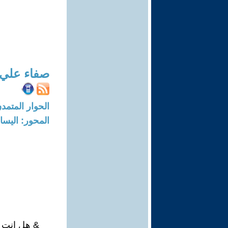
صفاء علي 
الحوار المتمدن-العدد: 8299 - 5
المحور: اليسار
& هل انت 