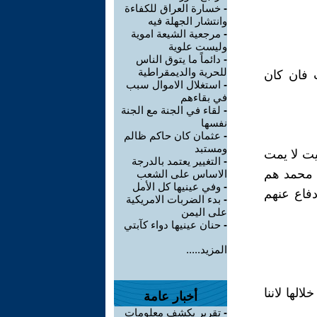
-
خسارة العراق للكفاءة
وانتشار الجهلة فيه
-
مرجعية الشيعة اموية
وليست علوية
-
دائماً ما يتوق الناس
للحرية والديمقراطية
 فان كان
-
استغلال الاموال سبب
في بقاءهم
-
لقاء في الجنة مع الجنة
نفسها
-
عثمان كان حاكم ظالم
ومستبد
يت لا يمت
-
التغيير يعتمد بالدرجة
ن محمد هم
الاساس على الشعب
-
وفي عينيها كل الأمل
فاع عنهم
-
بدء الضربات الامريكية
على اليمن
-
حنان عينيها دواء كآبتي
المزيد.....
لها لاننا
أخبار عامة
-
تقرير يكشف معلومات