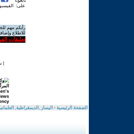
تابعونا
على:
الفيسب
رأيكم مهم للج
للاطلاع وإضافة
تعليقات الف
|
ن
الصفحة الرئيسية
-
اليسار ,الديمقراطية, العلمان