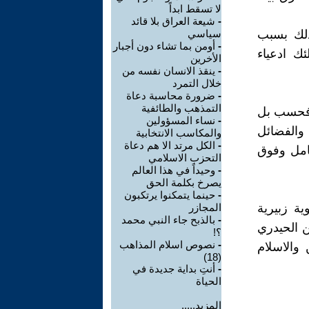
لا تسقط ابداً
-
شيعة العراق بلا قائد
ذلك بسبب
سياسي
-
أومن بما تشاء دون أجبار
ك ادعياء
الأخرين
-
ينقذ الانسان نفسه من
خلال التمرد
-
ضرورة محاسبة دعاة
التمذهب والطائفية
 فحسب بل
-
نساء المسؤولين
 والفضائل
والمكاسب الانتخابية
-
الكل مرتد الا هم دعاة
امل وفوق
التحزب الاسلامي
-
وحيداً في هذا العالم
يصرخ بكلمة الحق
-
حينما يتمكنوا يرتكبون
ة زبيرية
المجازر
-
بالذبح جاء النبي محمد
ن الحيدري
؟!
-
نصوص اسلام المذاهب
 والاسلام
(18)
-
أنتِ بداية جديدة في
الحياة
المزيد.....