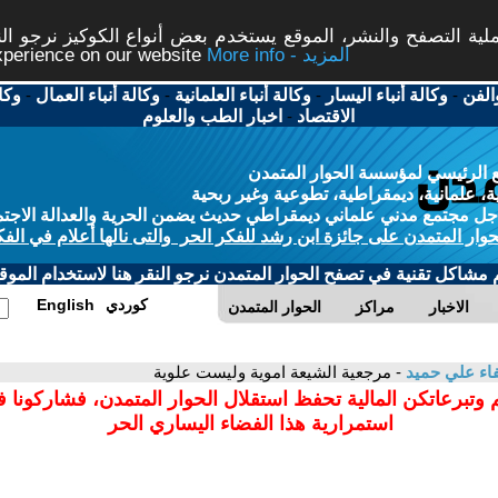
ة التصفح والنشر، الموقع يستخدم بعض أنواع الكوكيز نرجو النق
More info - المزيد
experience on our website
الفن
-
وكالة أنباء اليسار
-
وكالة أنباء العلمانية
-
وكالة أنباء العمال
-
وكا
الاقتصاد
-
اخبار الطب والعلوم
 الرئيسي لمؤسسة الحوار المتمدن
، علمانية، ديمقراطية، تطوعية وغير ربحية
ل مجتمع مدني علماني ديمقراطي حديث يضمن الحرية والعدالة الاجتم
حوار المتمدن على جائزة ابن رشد للفكر الحر والتى نالها أعلام في الفك
م مشاكل تقنية في تصفح الحوار المتمدن نرجو النقر هنا لاستخدام الموقع
كوردي
English
الاخبار
مراكز
الحوار المتمدن
ء علي حميد
- مرجعية الشيعة اموية وليست علوية
 وتبرعاتكن المالية تحفظ استقلال الحوار المتمدن، فشاركونا 
استمرارية هذا الفضاء اليساري الحر