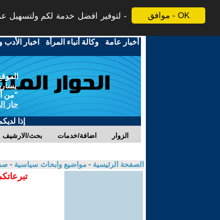
موافق - OK
لتوفير افضل خدمة لكم ولتسهيل عملي
أخبار عامة
-
وكالة أنباء المرأة
-
اخبار الأدب و
الموقع
يسارية
"من أج
حاز ال
إذا لديك
الزوار
اضافة/خدمات
بحث/الارشيف
الصفحة الرئيسية
-
مواضيع وابحاث سياسية
-
صفا
تبرعاتكم