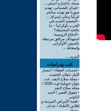
سبتة، باعتباره استثن ...
-
فيدان للشيباني: تهديد
سوريا هو تهديد مباشر
لتركيا وعلى إسرائ ...
-
التصعيد الجديد في
الحرب بأوكرانيا – ما
نتائجه المحتملة؟
-
الدفاع الروسية:
استهداف مرافق مرتبطة
بالجيش الأوكراني
وإسقاط ...
المزيد.....
كتب ودراسات
-
ابجديات العطاء / انتصار
كامل جفلان الخشت
-
مجلة سلاح النقد، عدد
جوان-جويلية-اوت 2026 /
مجلة سلاح النقد
-
حقوق العصر / أحمد
التاوتي
-
قصة الأمراض المزمنة و
إفلاس الأطباء / عدنان
رضوان