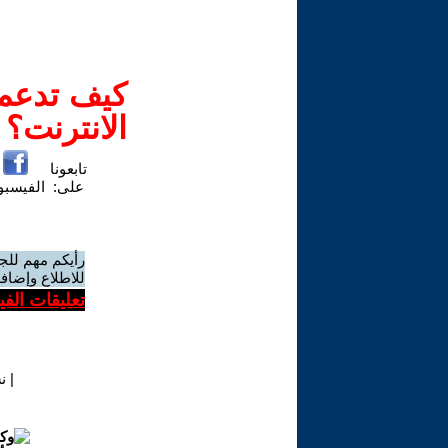
كيف تدعم-
الانترنت؟
تابعونا
على:
الفيسب
رأيكم مهم للج
للاطلاع وإضافة
تعليقات الف
|
ن