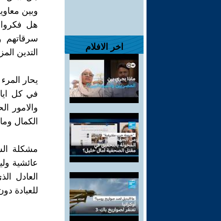
وبين معاوي
هل فكروا 
سرقاتهم و
اخر الافلام
التدين المز
يحار المر
في كل ايام
والامور ال
الكمال وما 
مشكلة الش
عائشية ولي
العادل الذ
للعبادة دون