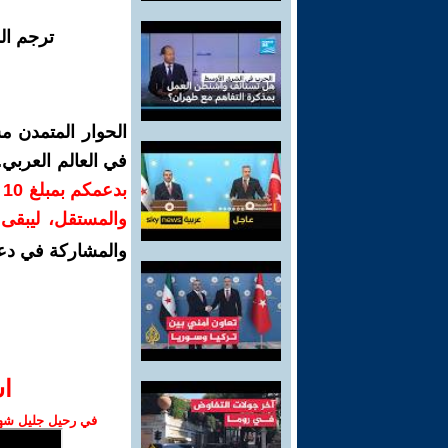
ترجم ال
الحوار المتمدن م
في العالم العربي
ب
والمستقل، ليبقى ص
والمشاركة في دع
ا‫
في رحيل جليل شهبا