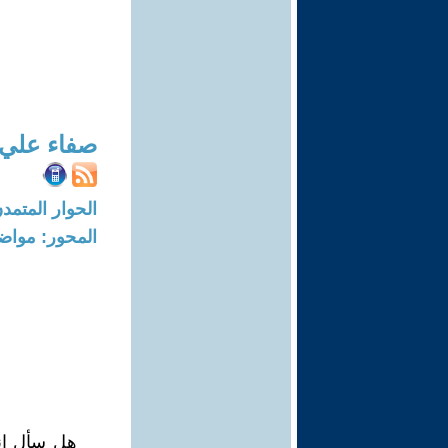
صفاء علي 
الحوار المتمدن-العدد: 8289 - 25
المحور: مواض
هل سأل انف