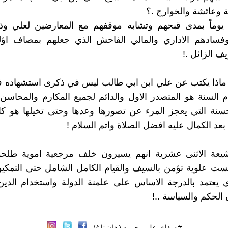
ة وعائشة والخوارج .؟
يوماً بمدى قبحهم وتشابه موقفهم مع المعارضين لعلي و
فسادهم الاداري والمالي الفاحش الذي جعلهم بمصاف اؤلئ
يف الزائل .!
ء ماذا يكتب عن علي ابن ابي طالب ليس في ذكرى استشهاده
 السنة هو المتصدر الاول والدائم لجميع المكارم والمحاسن
حسنة التي يعجز المرء عن تصورها وعدها وحتى تخيلها هو ك
بعد الكمال عليه افضل الصلاة واتم السلام !
يعة الاثنى عشرية انهم يسيرون خلف مرجعية اموية طلحوي
ست علوية تؤمن بالسيف والقيام الكامل الشامل حتى التمكي
ي يعتمد بالدرجة الاساس على علمنة الدولة واستخدام الدين
 الحكم والسياسة ..!
#صفاء_علي_حميد (هاشتاغ)