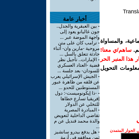
Transl
أخبار عامة
-
بين العبقرية والجدل..
جون غاليانو يعود إلى
واجهة الموضة عبر ...
اعية، والمساواة
-
ترامب كان على متن
مروحية -مارين وان- أثناء
م.
ساهم/ي معنا!
حادثة تتعلق بالسل ...
رار هذا المنبر الحر
-
الإمارات.. تأجيل نظر
قضية -العتاد العسكري
معلومات التحويل
للسودان- بعد جلسة ...
-
الجيش الإسرائيلي يعرب
عن قلقه من ظاهرة عبور
المستوطنين للحدو ...
-
-ذا إيكونوميست-: دول
إفريقيا تسارع خطاها
للتخلي عن الدولار
-
المبادرة المصرية
تقاضي الداخلية لتعويض
والدة محمد قنديل عن م
...
الحوار المتمدن
-
هل يدفع بيدرو سانشيز
ثمن مواقفه في أزمة