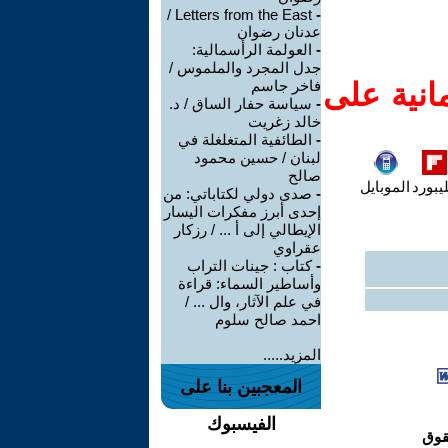
Letters from the East /
-
عدنان رضوان
-
العولمة الرأسمالية:
جدل المجرد والملموس /
انية على
فاخر جاسم
-
سياسة حفار الساق / د.
خالد زغريت
-
الطائفية المتغلغلة في
لبنان / حسين محمود
صالح
يبورد
الموبايل
-
صدى دولي لكتاباتي: من
إحدى أبرز مفكرات اليسار
الإيطالي إلى أ ... / رزكار
عقراوي
-
كتاب : جينات التراب
وأساطير السماء: قراءة
في علم الآثار، وال ... /
احمد صالح سلوم
المزيد.....
المعجبين بنا على
الفيسبوك