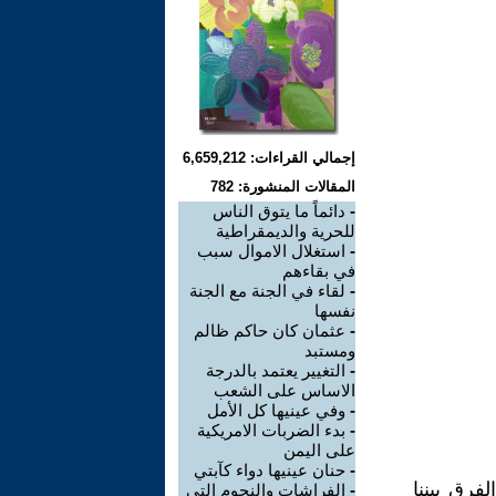
إجمالي القراءات: 6,659,212
المقالات المنشورة: 782
-
دائماً ما يتوق الناس
للحرية والديمقراطية
-
استغلال الاموال سبب
في بقاءهم
-
لقاء في الجنة مع الجنة
نفسها
-
عثمان كان حاكم ظالم
ومستبد
-
التغيير يعتمد بالدرجة
الاساس على الشعب
-
وفي عينيها كل الأمل
-
بدء الضربات الامريكية
على اليمن
-
حنان عينيها دواء كآبتي
فرق بيننا
-
الفراشات والنجوم التي