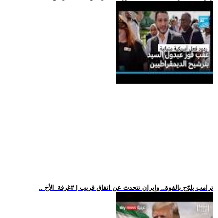
.. ترامب يلوّح بالقوة.. وإيران تتحدث عن اتفاق قريب | #غرفة_الأخ