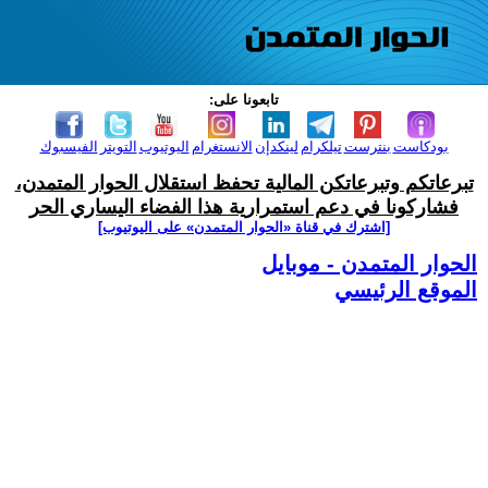
تابعونا على:
بودكاست
بنترست
تيلكرام
لينكدإن
الانستغرام
اليوتيوب
التويتر
الفيسبوك
تبرعاتكم وتبرعاتكن المالية تحفظ استقلال الحوار المتمدن،
فشاركونا في دعم استمرارية هذا الفضاء اليساري الحر
[اشترك في قناة ‫«الحوار المتمدن» على اليوتيوب]
الحوار المتمدن - موبايل
الموقع الرئيسي