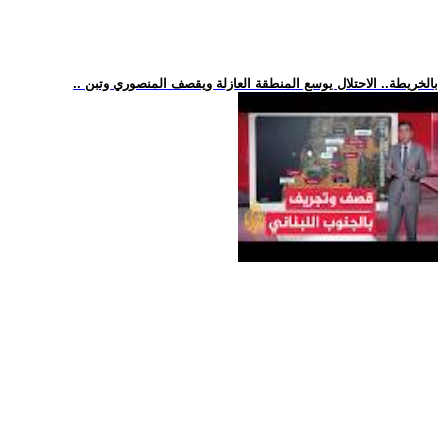
.. بالخريطة.. الاحتلال يوسع المنطقة العازلة ويقصف المنصوري وتبن