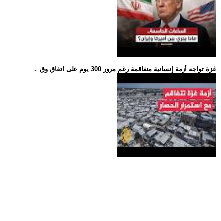
.. غزة تواجه أزمة إنسانية متفاقمة رغم مرور 300 يوم على اتفاق وق