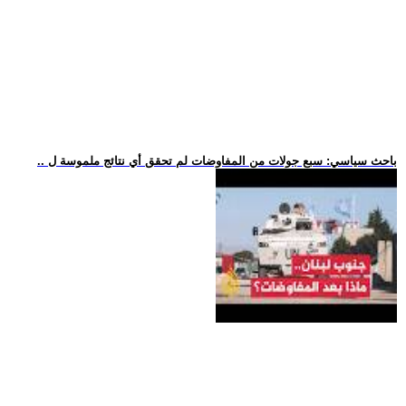
.. باحث سياسي: سبع جولات من المفاوضات لم تحقق أي نتائج ملموسة ل