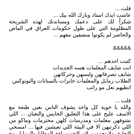
قلت ...
عاشت ايدك استاذ وبارك الله بيك ...
شكراً لك على دعمك ومساندتك لهذه الشريحة
المظلومة التي على طول حكومات العراق في الماض
والحاضر لم يكونوا منصفين معهم ...
&&&&&
كتبت احدهم ...
انت شايف المعلمات هسه الجديدات
‏شايف تصرفاتهن ولبسهن وحركاتهن
‏الطلاب زمايل والمعلمات حايرات بالسنابات والبوتوكس
‏انطيهم نعل مو راتب
قلت ...
والله يا خوية كل واحد يشوف الناس بعين طبعة مع
الاسف عليج على هذا التعليق الخايس والتعبان ... اللي
نشوفهن معلمات ومدرسات كلهن محترمات وماكو من
اللي ذكرتيهن الا في البيئة اللي تعيشين فيها ... امسحي
التعليق ولا تعممين لان التعميم لغة المطايا والزمايل مع