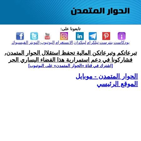
تابعونا على:
بودكاست
بنترست
تيلكرام
لينكدإن
الانستغرام
اليوتيوب
التويتر
الفيسبوك
تبرعاتكم وتبرعاتكن المالية تحفظ استقلال الحوار المتمدن،
فشاركونا في دعم استمرارية هذا الفضاء اليساري الحر
[اشترك في قناة ‫«الحوار المتمدن» على اليوتيوب]
الحوار المتمدن - موبايل
الموقع الرئيسي