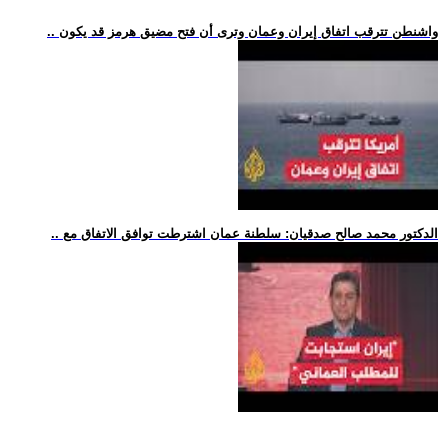
.. واشنطن تترقب اتفاق إيران وعمان وترى أن فتح مضيق هرمز قد يكون
.. الدكتور محمد صالح صدقيان: سلطنة عمان اشترطت توافق الاتفاق مع