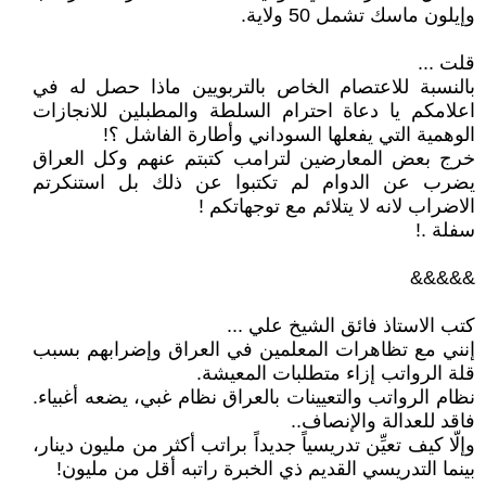
وإيلون ماسك تشمل 50 ولاية.
قلت ...
بالنسبة للاعتصام الخاص بالتربويين ماذا حصل له في
اعلامكم يا دعاة احترام السلطة والمطبلين للانجازات
الوهمية التي يفعلها السوداني وأطارة الفاشل ؟!
خرج بعض المعارضين لترامب كتبتم عنهم وكل العراق
يضرب عن الدوام لم تكتبوا عن ذلك بل استنكرتم
الاضراب لانه لا يتلائم مع توجهاتكم !
سفلة .!
&&&&&
كتب الاستاذ فائق الشيخ علي ...
إنني مع تظاهرات المعلمين في العراق وإضرابهم بسبب
قلة الرواتب إزاء متطلبات المعيشة.
‏نظام الرواتب والتعيينات بالعراق نظام غبي، يضعه أغبياء.
فاقد للعدالة والإنصاف..
‏وإلّا كيف تعيِّن تدريسياً جديداً براتب أكثر من مليون دينار،
بينما التدريسي القديم ذي الخبرة راتبه أقل من مليون!