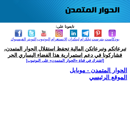
تابعونا على:
بودكاست
بنترست
تيلكرام
لينكدإن
الانستغرام
اليوتيوب
التويتر
الفيسبوك
تبرعاتكم وتبرعاتكن المالية تحفظ استقلال الحوار المتمدن،
فشاركونا في دعم استمرارية هذا الفضاء اليساري الحر
[اشترك في قناة ‫«الحوار المتمدن» على اليوتيوب]
الحوار المتمدن - موبايل
الموقع الرئيسي