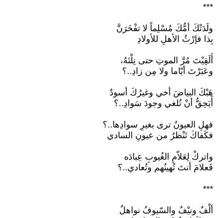
***
ولَدَتْكَ أمُّكَ مُسْلِماً لا تفْخَرَنَّ
بِذا فإرْثُ الأهلِ للأولادِ
أَلَقِيْتَ مُرَّ الموتِ حتى نِلْتَهُ،
وعَبَرْتَ أيّاما ولا مِن زادِ..؟
هَبْكَ البياضَ أخي وغيرُكَ أسودٌ
أَيَحِقُّ أنْ تُلغي وجودَ سَوادِ..؟
فهلِ العيونُ ترى بغيرِ سوادِها..؟
فكَفاكَ تَنْظرُ من عيونِ السادي
واتركْ لِعَلاّمِ الغُيوبِ عِبادَه
فَعلامَ أنتَ تُهينُهم وتُعادي..؟
***
ألْفٌ ونيْفٌ والسّيوفُ نواهلٌ