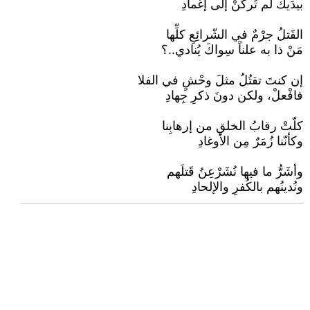
بيدَيكَ لم تُركنْ إلى إغمادِ
القَتلُ جرْمٌ في الشّرائِعِ كلِّها
مَنْ ذا به علناً سِواكَ يُنادي..؟
إن كنتَ تقتُلُ مثلَ وحْشٍ في الفلا
فافْعلْ، ولكن دونَ ذكرِ جِهادِ
كلّتْ رقابُ الخلقِ من إرهابِنا
وكأنّنا زُمَرٌ مِن الأوغادِ
وأشَرُّ ما فيها نُشَرْعِنُ قَتلَهم
ونُدينُهم بالكُفرِ والإلحادِ