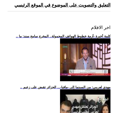
التعليق والتصويت على الموضوع في الموقع الرئيسي
اخر الافلام
.. كلمة أخيرة -أزمة خطوط الهواتف المحمولة.. المخرج سامح سند: ما
.. مهدي لعريبي: من السينما إلى -مافيا-... الجزائر تقبض على زعيم