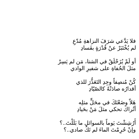
فلا يَدَّعي شرَفَ النزاهةِ مُدّعِ
لم يُخْتَبَرْ عنْ قُدْرَةٍ بفَسادِ
أو لَمْ يُزَحْلَقْ في الشتا، مَن لم يَسِرْ
مثلَ الحُفاةِ على شفيرِ الوادي
كُنْ مُنصِفاً وجِدِ التَعَذُّرَ للذي
أقدارُه صادَتْهُ كالصّيّادِ
هَلاّ وضَعْتَكَ في محَلٍّ مثلِه
أتُراكَ تحكي مثلَ مَنْ بحَيادِ
أَرُشِشْتَ يَوماً بالسوائلِ ما بَلَلْتَ..؟
وإنْ حُرِمْتَ الماءَ لم تَكُ صادي..؟