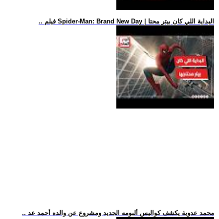
.. فيلم Spider-Man: Brand New Day | البداية اللي كان بيتر محتا
.. محمد عدوية يكشف كواليس ألبومه الجديد ومشروع عن والده أحمد عد