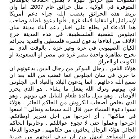
السنوات تقع حرائق كبيرة لا يمكن اخمادها بالوسائل
المتوفرة في الولاية , مثل حرائق عام 2007. اما وان
تربط هذه الحرائق بغضب الله جراء دعم أمريكا
لإسرائيل او انتقاما لأبناء غزة , فأنها دعوة باطلة وصاحب
هذا الادعاء لم يطلع على اخبار دعم أبناء مدينة سان
انجلوس للقضية الفلسطينية. في هذه المدينة خرج
الالاف من ابناءها يدعون لنصرة فلسطين والتنديد بجرائم
الكيان الصهيوني في غزة وغير غزة , بالوقت الذي لم
تخرج تظاهرة واحدة تنصر غزة في مصر او السعودية او
الكويت او العراق.
هؤلاء الناس , رجال البلوكر من رجال الدين, بدعوتهم ان
ما جرى في سان انجلوس انما غضب من الله بعد ان
سمع الله دعائهم , انما يدعون البلاد والعباد الى الجلوس
في بيوتهم وترك الله يفعل ما يشاء , هو الذي يحرر
الأوطان , وهو ينزل مائدة طعام للتنابل في بيوتهم , وهو
الذي يخلص أصحاب الكروش من الحاكم الجائر . هؤلاء
نسوا دعوة السماء حين قال الله سبحانه وتعالى " اسعوا
في مناكبها" , أي اخرجوا من اجل تحرير اوطانكم,
اخرجوا وعملوا حتى لا تجوع عوائلكم , وحاربوا الحاكم
الجائر. هؤلاء الرجال يخافون من حكامهم , فوجدوا الدعاء
في المساجد اسهل من ان تنزف انوفهم من ضربة