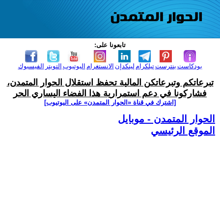
تابعونا على:
بودكاست
بنترست
تيلكرام
لينكدإن
الانستغرام
اليوتيوب
التويتر
الفيسبوك
تبرعاتكم وتبرعاتكن المالية تحفظ استقلال الحوار المتمدن،
فشاركونا في دعم استمرارية هذا الفضاء اليساري الحر
[اشترك في قناة ‫«الحوار المتمدن» على اليوتيوب]
الحوار المتمدن - موبايل
الموقع الرئيسي