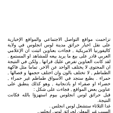
تزاحمت مواقع التواصل الاجتماعي والمواقع الإخبارية
على نقل اخبار حرائق مدينة لوس انجلوس في ولاية
كاليفورنيا الامريكية , فجاءت بعناوين اثبتت ان الإعلامي
العربي قادر على بيع ما يريد بيعه للمشاهد او المستمع .
لقد كانت العناوين تفرض عليك قراتها , ولكن في النتيجة
ان المحتوى لا يختلف الواحد عن الاخر. تماما مثل فاكهة
الطماطم , لا تختلف بالون وان اختلف حجمها و فصالها ,
حمراء . بطبع ستجد في الأسواق طماطم غير حمراء ,
خضراء او صفراء او باذنجانية , وهو كذلك ينطبق على
عناوين بعض المواقع , فجاءت على شكل :
قبل حرائق لوس انجلوس بيوم استهزؤا بالله فكانت
النتيجة.
غدا الثلاثاء ستشعل لوس انجلس .
السبب غير المعلن لحرائق لوس انجلس.