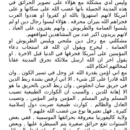
وليس لدي مشكلة مع هؤلاء على تصوير الحرائق في
هذه المدينة الجميلة بانها غضب الله على سكانها و على
أمريكا لانهم استهزؤا بالله او كفروا او هددوا العرب
فجزاهم الله بنيران محرقه . هؤلاء ليسوا رجال دين او لم
يلبسوا العمامة والطربوش , وانهم يفترون على العباد ,
لانهم يريدون اكبر عدد من المشاهدين لمواقعهم.
مشكلتي مع رجل دين ملتحي ويلبس الطربوش او
العمامة , ليخرج ويقول ان الله قد استجاب دعاء
المؤمنين على أمريكا فحرقها في الدنيا قبل الاخرة . او
يقول اخر ان الله ارسل ملائكة تحرق المدينة عقابا
لمخالتهم احكام الله.
مع اني اؤمن بقدرة الله عز وجل في تسير الكون , وان
الله قادرا على كل شيء , الا اني ارفض بشدة ربط الدين
في حريق سان انجلوس , وان ربط الدين بالحريق ما هو
الا إهانة للدين , والسبب ان الكوارث الطبيعية تصيب
المسلم وغير المسلم , المؤمن وغير المؤمن , وتصيب
العادل والظالم . كوارث طبيعية ضربت دول إسلامية
كثيرة , فهل نعتبرها نوع من غضب الله عليهم ؟
ولاية كاليفورنيا معروفة بحرائقها الموسمية , ففي بعض
السنوات تقع حرائق صغيرة يتم السيطرة عليها , وبعض