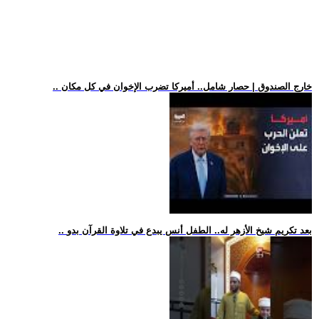
.. خارج الصندوق | حصار شامل.. أميركا تضرب الإخوان في كل مكان
.. بعد تكريم شيخ الأزهر له.. الطفل أنس يبدع في تلاوة القرآن بدو