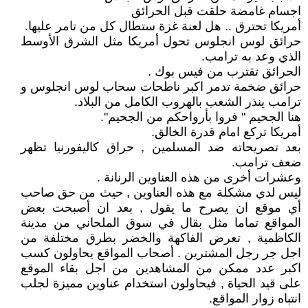
اجسام غامضة حلقت قبل الحرائق
أمريكا تحترق .. هل لعنة غزة ستطال كل من تامر عليها.
حرائق لوس انجلوس تحول أمريكا مثل الشرق الأوسط
الذي وعد به ترامب.
الحرائق تقترب من فيس بوك .
حرائق ضخمة تدمر اكبر ناطحات سحاب لوس انجلوس و
ترامب ينذر الشعب بالهروب الكامل من البلاد.
هنا الجحيم " فروا بأرواحكم من الجحيم".
أمريكا تركع امام قدرة الخالق.
بعد تصريحاته ضد المسلمين , حراق كاليفورنيا تظهر
ضعف ترامب.
وعشرات أخرى من هذه العناوين الرنانة .
ليس لدي مشكلة مع هذه العناوين , حيث من حق صاحب
أي موقع ان يصرح ما يقول , بعد ان أصبحت بعض
المواقع تماما مثل بقال في سوق الملحاني من مدينة
الكاظمية , تعرض الفاكهة والخضر بطرق مختلفة من
اجل جر رجل المشترين . أصحاب المواقع يحاولون كسب
اكبر عدد ممكن من المشاهدين من اجل بقاء الموقع
على قيد الحياة , فيحاولون استخدام عناوين مميزة لجلب
انتباه زوار المواقع.