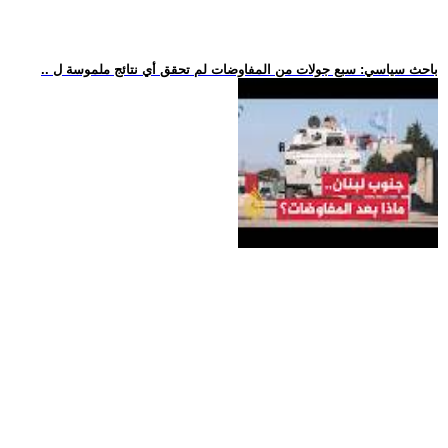
.. باحث سياسي: سبع جولات من المفاوضات لم تحقق أي نتائج ملموسة ل