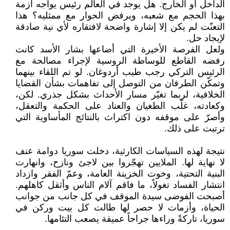
الداخل أو الخارج. هل يوجد في العالم رئيس يواجه أزمة
بهذا الحجم مع شعبه، ويرفض الحوار مع ممثليه؟ هذا
التعنّت لم يكن إلا إشارة واضحة لافتقاره لأي نية صادقة
لإيجاد حل.
ولعل الفرصة الأخيرة التي أضاعها بشار الأسد كانت
رفضه القاطع للوساطة الروسية لإجراء مصالحة مع
الرئيس التركي رجب طيب أردوغان. لو تم اللقاء بينهما
وتمكّن الطرفان من التوصل إلى تفاهمات بشأن القضايا
الخلافية، لربما تغيّر مسار الأحداث بشكل جذري. لكن،
وكعادته، غلّب الطغيان والعناد على الحكمة والتعقل،
وأصرّ على موقفه دون اكتراث بالنتائج المأساوية التي
ترتبت على ذلك.
نتيجة لهذه السياسات الكارثية، دخلت سوريا دوامة عنف
لا نهاية لها. الملايين تهجّروا بين لاجئ ونازح، وانهارت
البنية التحتية، وخوت الخزينة العامة، وعمّ الفقر وازداد
انتشار الفساد تغولاً، ما فاقم آلام الناس وأثقل كاهلهم.
أصبحت الفوضى سيدة الموقف في كل جانب من جوانب
الحياة، وأزمات لا حصر لها طالت كل بيت وركن في
سوريا، تاركةً وراءها جراحاً عميقة يصعب التئامها.