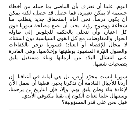
اليوم، علينا أن نعترف بأن الماضي بما حمله من أخطاء
جسيمة لا يمكن تغييره، فما حصل قد حصل، لكنه يمكن
أن يكون درساً. نحن أمام استحقاق جديد يتطلب منا
شجاعة ووضوح رؤية. يجب أن نضع مصلحة سوريا فوق
كل اعتبار، وأن نتحلى بالحكمة للجلوس إلى طاولة
الحوار والمفاوضات مع كل القوى السياسية دون استثناء.
لا مجال للإقصاء أو العناد؛ فسوريا تزخر بالكفاءات
والعقول النيّرة المشهود بوطنيتها وإخلاصها، وهي القادرة
على انتشال البلاد من أزماتها وبناء مستقبل يليق
بتضحيات شعبها.
سوريا ليست مجرّد أرض، بل هي أمانة في أعناقنا. إن
أردنا للأجيال القادمة أن تذكرنا بخير، فعلينا أن نعمل الآن
لإعادة بناء وطن يليق بهم، وإلا، فإن التاريخ لن يرحمنا،
وستنهال علينا لعنات الكون إن بقينا مكتوفي الأيدي.
فهل نحن على قدر المسؤولية؟