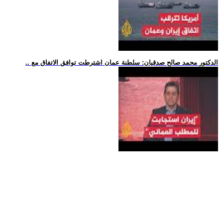
.. الدكتور محمد صالح صدقيان: سلطنة عمان اشترطت توافق الاتفاق مع