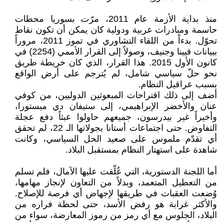
منذ بداية الأزمة عام 2011، مرّت بسوريا محطات
حاسمة ومبادرات عربية ودولية كان يمكن أن تكون نقاط
تحوّل. بدءاً من اللقاء التشاوري في تموز 2011، مروراً
ببيانات فيينا وجنيف، وصولاً إلى القرار الأممي (2254) في
كانون الأول 2015. هذا القرار، الذي كان خريطة طريق
نحو حلّ سياسي شامل، لم يُترجم على أرض الواقع
بسبب عراقيل النظام.
أضف إلى ذلك اقتراحات المبعوثين الدوليين، من كوفي
عنان والأخضر الإبراهيمي، إلى ستيفان دي ميستورا،
وأخيراً غير بيدرسون، جميعهم حاولوا عبثاً دفع عجلة
التفاوض. حتى اجتماعات أستانا بجولاتها الـ 22، لم تحقق
أي تقدّم ملموس على صعيد الحل السياسي، وكانت
شاهدة على استهتار النظام بمستقبل البلاد.
أما اللجنة الدستورية، التي عُلّقت عليها الآمال، فلم تسلم
من التعطيل المتعمد، وبدلاً من التعاون لإنجاز مهامها،
وُضعت العقبات في طريقها لإجهاض أي فرصة للإصلاح.
والأكثر غرابة هو رفض الأسد، حتى لحظة فراره من
البلاد، الجلوس مع أي رمز من رموز المعارضة، سواء من