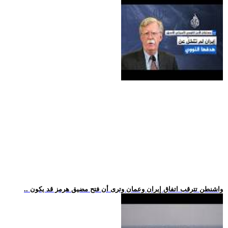
.. واشنطن تترقب اتفاق إيران وعمان وترى أن فتح مضيق هرمز قد يكون