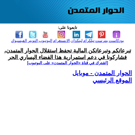
تابعونا على:
بودكاست
بنترست
تيلكرام
لينكدإن
الانستغرام
اليوتيوب
التويتر
الفيسبوك
تبرعاتكم وتبرعاتكن المالية تحفظ استقلال الحوار المتمدن،
فشاركونا في دعم استمرارية هذا الفضاء اليساري الحر
[اشترك في قناة ‫«الحوار المتمدن» على اليوتيوب]
الحوار المتمدن - موبايل
الموقع الرئيسي