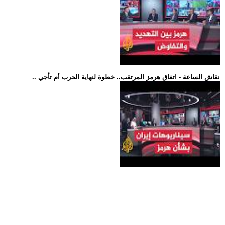
.. نقاش الساعة - اتفاق هرمز المرتقب.. خطوة لنهاية الحرب أم تأجي