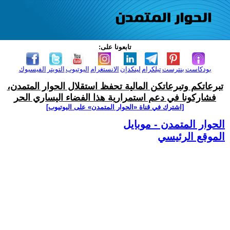
تابعونا على:
بودكاست
بنترست
تيلكرام
لينكدإن
الانستغرام
اليوتيوب
التويتر
الفيسبوك
تبرعاتكم وتبرعاتكن المالية تحفظ استقلال الحوار المتمدن،
فشاركونا في دعم استمرارية هذا الفضاء اليساري الحر
[اشترك في قناة ‫«الحوار المتمدن» على اليوتيوب]
الحوار المتمدن - موبايل
الموقع الرئيسي