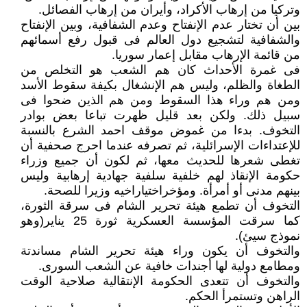
وتركيا من إرهاب الأكراد، وأيران من إرهاب الفصائل.
بين أن تختار عدم الإنفتاح وعدم الشفافية، وبين الإنفتاح
والشفافية لتشجيع دول العالم فى قبول رفع أسمائهم
من قائمة الإرهاب مقابل إعمار سوريا.
فى غمرة الأحداث كان هم الشعب هو التخلص من
الطغاة والظلم، وليس هم الإنشغال بكيفة سقوط الأسد
ومن هم وراء هذا السقوط ومن هم الذين ضحوا فى
سبيل ذلك. ولكن بعد قليل ظهرت تباعا بعض بوادر
التخوف. بدءا من غموض موقف احمد الشرع بالنسبة
للإعتداءات الإسرائلية، ثم تصرفه عندما احرج صحفية أن
تغطى شعرها للحديث معها، ثم لكون أن جميع وزراء
حكومة الإنقاذ لهم خلفية سلفية جهادية إرهابية وليس
بينهم مدنى أو أمرأة. ومؤخراختياراخيه وزيرا للصحة.
التخوف أن تطمع هيئة تحرير الشام فى سرقة الثورة،
كما سرقت المؤسسة العسكرية ثورة 25 يناير(وهو
نموذج سيئ).
والتخوف أن يكون وراء هيئة تحرير الشام مساندتة
ومطامع دولية لها أجندات خافية عن الشعب السورى.
والتخوف أن تتعدى الحكومة الإنتقالية صلاحية الوقت
الراهن وتستمرأ الحكم.