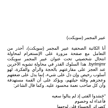
عبير المجمر (سويكت)
أنا الكاتبة الصحفية عبير المجمر (سويكت)، أحذر من
التعامل مع صفحة مزورة على الإنستغرام لمحاولة
انتحال شخصيتي تحت عنوان عبير المجمر سويكت
byrlmjmr. هذا السلوك القذر في محاولة تشويه الآخرين
عند العجز على مقارعتهم بالحجة والرأي والفكرة، لهو
أسلوب رخيص وإن دل على شيء، إنما يدل على ضعفهم
وعجزهم وقلة حيلتهم، ويؤكد على أن القمة مستهدفة
وأن كل صاحب نعمة محسود عليه. وكما قال الشاعر:
"حَسَدوا الفتى إذ لم ينالوا سعيه
فأعداء له وخصوم
كضرائر الحسناء قلن لوجهها