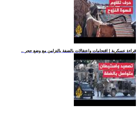
.. قراءة عسكرية | اقتحامات واعتقالات بالضفة بالتزامن مع وضع حجر