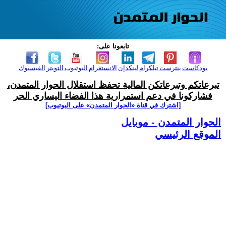
تابعونا على:
بودكاست
بنترست
تيلكرام
لينكدإن
الانستغرام
اليوتيوب
التويتر
الفيسبوك
تبرعاتكم وتبرعاتكن المالية تحفظ استقلال الحوار المتمدن،
فشاركونا في دعم استمرارية هذا الفضاء اليساري الحر
[اشترك في قناة ‫«الحوار المتمدن» على اليوتيوب]
الحوار المتمدن - موبايل
الموقع الرئيسي