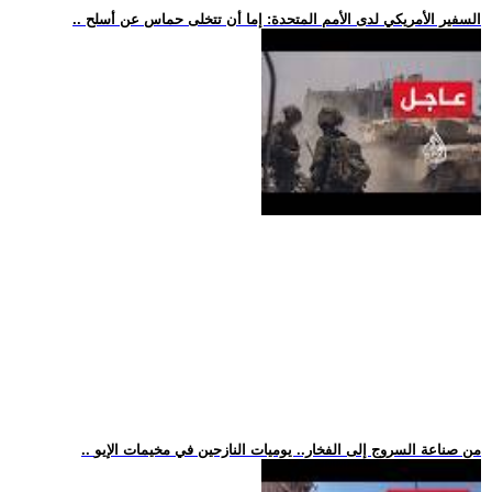
.. السفير الأمريكي لدى الأمم المتحدة: إما أن تتخلى حماس عن أسلح
.. من صناعة السروج إلى الفخار.. يوميات النازحين في مخيمات الإيو