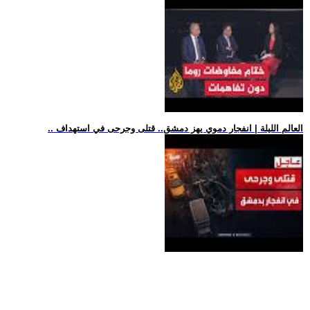
.. العالم الليلة | انفجار دموي يهز دمشق.. قتلى وجرحى في استهداف