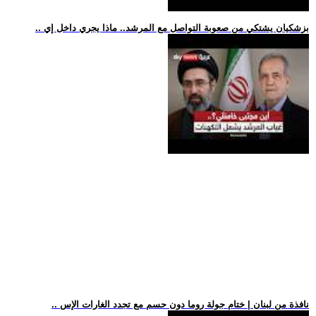
.. بزشكيان يشتكي من صعوبة التواصل مع المرشد.. ماذا يجري داخل إي
.. نافذة من لبنان | ختام جولة روما دون حسم مع تجدد الغارات الإس