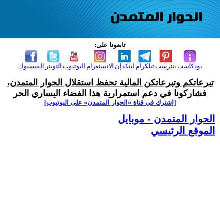
تابعونا على:
بودكاست
بنترست
تيلكرام
لينكدإن
الانستغرام
اليوتيوب
التويتر
الفيسبوك
تبرعاتكم وتبرعاتكن المالية تحفظ استقلال الحوار المتمدن،
فشاركونا في دعم استمرارية هذا الفضاء اليساري الحر
[اشترك في قناة ‫«الحوار المتمدن» على اليوتيوب]
الحوار المتمدن - موبايل
الموقع الرئيسي