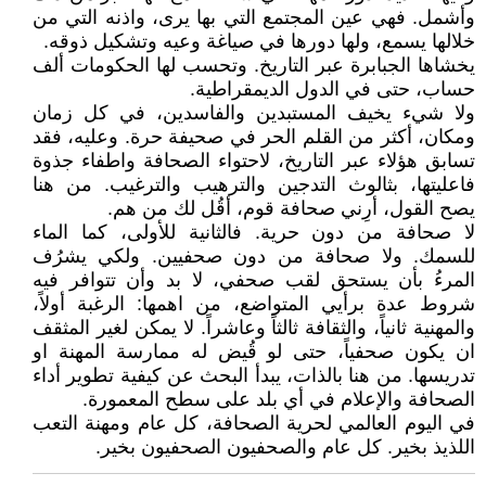
وأشمل. فهي عين المجتمع التي بها يرى، واذنه التي من
خلالها يسمع، ولها دورها في صياغة وعيه وتشكيل ذوقه.
يخشاها الجبابرة عبر التاريخ. وتحسب لها الحكومات ألف
حساب، حتى في الدول الديمقراطية.
ولا شيء يخيف المستبدين والفاسدين، في كل زمان
ومكان، أكثر من القلم الحر في صحيفة حرة. وعليه، فقد
تسابق هؤلاء عبر التاريخ، لاحتواء الصحافة واطفاء جذوة
فاعليتها، بثالوث التدجين والترهيب والترغيب. من هنا
يصح القول، أرِني صحافة قوم، أقُل لك من هم.
لا صحافة من دون حرية. فالثانية للأولى، كما الماء
للسمك. ولا صحافة من دون صحفيين. ولكي يشرُف
المرءُ بأن يستحق لقب صحفي، لا بد وأن تتوافر فيه
شروط عدة برأيي المتواضع، من اهمها: الرغبة أولاً،
والمهنية ثانياً، والثقافة ثالثاً وعاشراً. لا يمكن لغير المثقف
ان يكون صحفياً، حتى لو قُيض له ممارسة المهنة او
تدريسها. من هنا بالذات، يبدأ البحث عن كيفية تطوير أداء
الصحافة والإعلام في أي بلد على سطح المعمورة.
في اليوم العالمي لحرية الصحافة، كل عام ومهنة التعب
اللذيذ بخير. كل عام والصحفيون الصحفيون بخير.