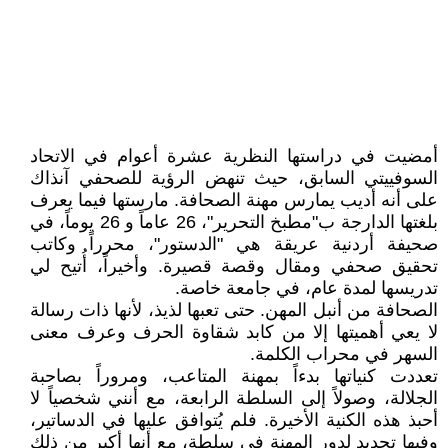
أمضيت في دراستها النظرية عشرة أعوام في الاتحاد
السوفييتي السابق، حيث تنهض الرؤية للصحفي آنذاك
على أنه أديب يمارس مهنة الصحافة. مارستها فيما يعرف
بلغتها الدارجة ب"مطبخ التحرير"، 26 عاماً و 26 يوماً، في
صحيفة أردنية عريقة هي "الدستور"، محرراً وكاتب
تحقيق صحفي ومقال وقصة قصيرة. وأخيراً، أُتيح لي
تدريسها لمدة عام، في جامعة خاصة.
الصحافة من أنبل المهن. حتى تعبها لذيذ، لأنها ذات رسالة
لا يعي أهميتها إلا من كابد شقاوة الحرف وعرف معنى
السهر في محراب الكلمة.
تعددت كنياتها بدءاً بمهنة المتاعب، ومروراً بصاحبة
الجلالة، وصولاً إلى السلطة الرابعة، مع أنني شخصياً لا
أحبذ هذه الكنية الأخيرة. فلم يُتوافق عليها في الدساتير،
وفيها تحديد لدور المهنة في سلطة، مع أنها أكبر من ذلك