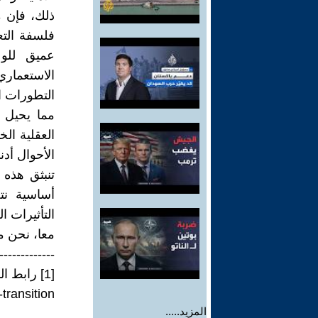
ذلك، فإن م
فلسفة التعد
عميق للوع
الاستعمار
التطورات ا
مما يحيل ا
العقلية الخ
الأحوال أد
تنبثق هذه ا
أساسية نت
التأثيرات ا
معا، نحن م
-------------
[1] رابط المصدر:
-transition
المزيد.....