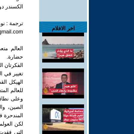
الكسندر دو
ترجمة : نو
اخر الافلام
gmail.com
العالم متع
حضارة.
الفكرتان ال
تغيير في ا
الهيكل الق
للعالم الم
وعلى نطاق
الصين، وال
المندحرة في
لكن العولم
التي فقدت 