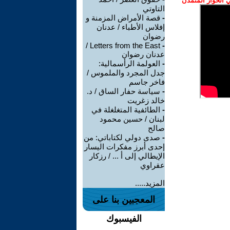
الحوار المتمدن
التاوتي
-
قصة الأمراض المزمنة و
إفلاس الأطباء / عدنان
رضوان
Letters from the East /
-
عدنان رضوان
-
العولمة الرأسمالية:
جدل المجرد والملموس /
فاخر جاسم
-
سياسة حفار الساق / د.
خالد زغريت
-
الطائفية المتغلغلة في
لبنان / حسين محمود
صالح
-
صدى دولي لكتاباتي: من
إحدى أبرز مفكرات اليسار
الإيطالي إلى أ ... / رزكار
عقراوي
المزيد.....
المعجبين بنا على
الفيسبوك