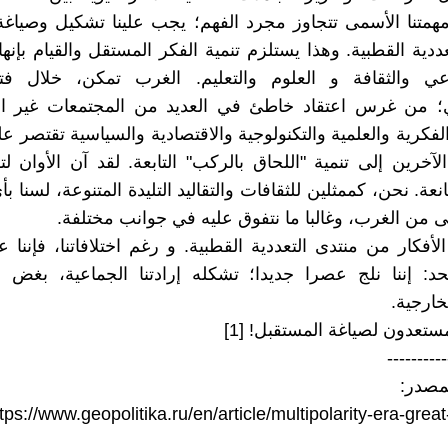
همتنا الأسمى تتجاوز مجرد الفهم؛ يجب علينا تشكيل وصياغ
دية القطبية. وهذا يستلزم تنمية الفكر المستقل والقيام بإنها
ي والثقافة و العلوم والتعليم. الغرب تمكن، خلال ف
ي؛ من غرس اعتقاد خاطئ في العديد من المجتمعات غير الغ
لفكرية والعلمية والتكنولوجية والاقتصادية والسياسية تقتصر ع
لآخرين إلى تنمية "اللحاق بالركب" التابعة. لقد آن الأوان ل
انعة. نحن، كممثلين للثقافات والتقاليد التليدة المتنوعة، لسنا 
نى من الغرب، وغالبا ما نتفوق عليه في جوانب مختلفة.
لأفكار من منتدى التعددية القطبية. و رغم اختلافاتنا، فإننا 
حد: إننا نلج عصرا جديدا؛ تشكله إرادتنا الجماعية، بغض 
لخارجية.
ستعدون لصياغة المستقبل! [1]
----------
tps://www.geopolitika.ru/en/article/multipolarity-era-great