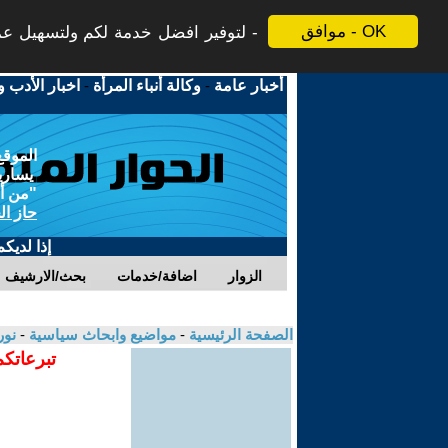
موافق - OK
لتوفير افضل خدمة لكم ولتسهيل عملي
أخبار عامة
-
وكالة أنباء المرأة
-
اخبار الأدب و
الموقع
يسارية
"من أج
حاز ال
إذا لديك
الزوار
اضافة/خدمات
بحث/الارشيف
الصفحة الرئيسية
-
مواضيع وابحاث سياسية
-
نور
تبرعاتكم