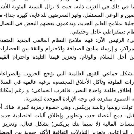
ما في ذلك في الغرب ذاته، حيث لا تزال النسبة المئوية لل
رصين و الوعي المستقل، وغير المعرضين للدعاية، كبيرة جدا)- 
جلية بملامح العالم الجديد، ويدعمون بعضهم البعض في النضا
ام ديمقراطي عادل وحقيقي.
ء الرئيس الآن: فهم ملامح النظام العالمي الجديد المتعد
مراكز، و إرساء مبادئ الصداقة والاحترام والثقة بين الحضارات
ن أجل السلام والوئام، وتعزيز قيمنا التليدة واحترام القيم 
 بشكل جماعي القوى العالمية التي تؤجج الحروب والصراعات
رات الملونة وتآكل الأخلاق المجتمعية برغبة عالمية في الس
طلاق طلقة واحدة النصر. فالغرب الجماعي؛ و رغم إمكاناته
الصمود بمفرده في وجه الإرادة الموحدة للبشرية.
ي 2024، تولت روسيا رئاسة بريكس، وهي خطوة رمزية كبيرة. هناك أ
بل- دمج أعضاء جدد، وتطوير وإطلاق آليات اقتصادية جديد
سات المالية (لا سيما بنك بريكس) بشكل فعال، وتعزيز ا
 النزاعات، وتعزيز التبادلات الثقافية الأكثر حيوية بين الحض