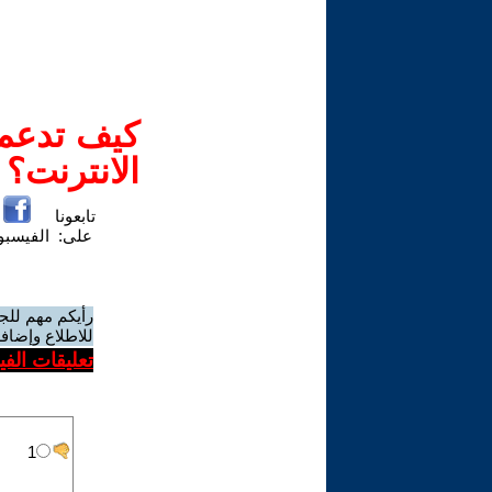
كيف تدعم-
الانترنت؟
تابعونا
على:
الفيسب
رأيكم مهم للج
للاطلاع وإضافة
تعليقات الف