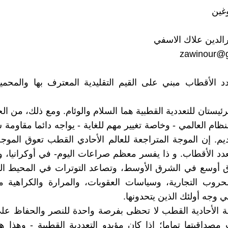
غين
رالدين علاك الاسفي
zawinour@
دد الأقطاب مبني على القيم التقليدية المعترف بها والمح
رئيستان للتعددية القطبية هما السلام والوئام. ومع ذلك، من ال
لنظام العالمي - وخاصة تغيير مهم للغاية - يواجه دائما مقاوم
ديم. إن الموجة المتراجعة للعالم الأحادي القطب تعوق الموج
تعدد الأقطاب. و ذا يفسر معظم صراعات اليوم- في أوكرانيا،
 أوسع في الشرق الأوسط، وتصاعد التوترات في المحيط ال
حروب التجارية، وسياسات العقوبات، والمرارة والكراهية م
 وجه أولئك الذين يتحدونها.
ة الأحادية القطب لا تحظى بفرصة واحدة للنصر والحفاظ على 
مصداقيتها تماما؛ إذا كان مؤيدو التعددية القطبية - وهذا ه