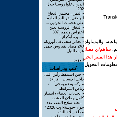
الذين دخلوا روسيا خلال
202 ...
-
اليمن.. مجلس الدفاع
Transl
الوطني يقر الرد الحازم
على هجمات الحوثيي ...
-
الدفاع الروسية تعلن
اعتراض وتدمير 397
مسيرة أوكرانية
اعية، والمساواة
-
تحذير صحي في أوروبا..
240 مصابا بفيروس حمى
م.
ساهم/ي معنا!
غرب النيل
رار هذا المنبر الحر
المزيد.....
معلومات التحويل
كتب ودراسات
-
حين استيقظ رأس المال
داخل الإنسان .. قراءة
ماركسية ثورية في ... /
رياض الشرايطي
-
ابجديات العطاء / انتصار
كامل جفلان الخشت
-
مجلة سلاح النقد، عدد
جوان-جويلية-اوت 2026 /
مجلة سلاح النقد
-
حقوق العصر / أحمد