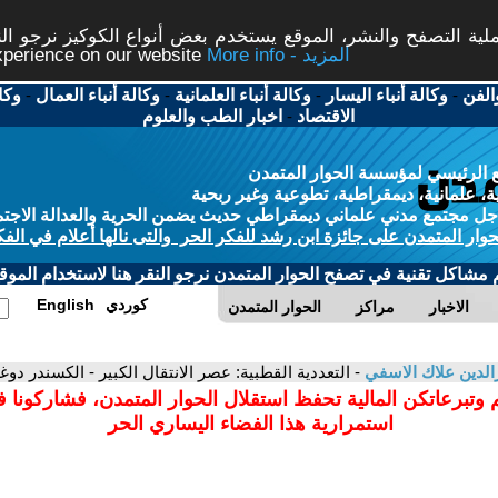
ة التصفح والنشر، الموقع يستخدم بعض أنواع الكوكيز نرجو النق
More info - المزيد
experience on our website
الفن
-
وكالة أنباء اليسار
-
وكالة أنباء العلمانية
-
وكالة أنباء العمال
-
وكا
الاقتصاد
-
اخبار الطب والعلوم
 الرئيسي لمؤسسة الحوار المتمدن
، علمانية، ديمقراطية، تطوعية وغير ربحية
ل مجتمع مدني علماني ديمقراطي حديث يضمن الحرية والعدالة الاجتم
حوار المتمدن على جائزة ابن رشد للفكر الحر والتى نالها أعلام في الفك
م مشاكل تقنية في تصفح الحوار المتمدن نرجو النقر هنا لاستخدام الموقع
كوردي
English
الاخبار
مراكز
الحوار المتمدن
الدين علاك الاسفي
- التعددية القطبية: عصر الانتقال الكبير - الكسندر دوغين
 وتبرعاتكن المالية تحفظ استقلال الحوار المتمدن، فشاركونا 
استمرارية هذا الفضاء اليساري الحر