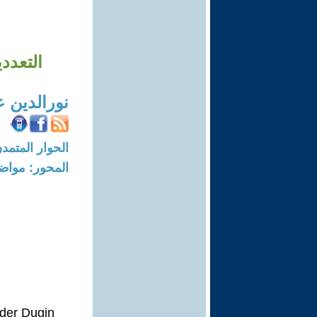
التعددي
نورالدين 
الحوار المتمدن-العدد: 7958 - 24
المحور: مواض
der Dugin