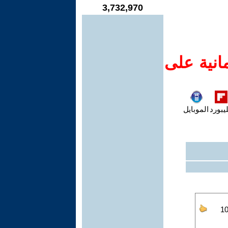
3,732,970
انية على
يبورد
الموبايل