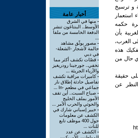
ة و ترسيخ
أخبار عامة
ء استعمار
-
منها في الشرق
ترة حكمه
الأوسط.. البنتاغون تنشر
ربية بأن
الدفعة الخامسة من ملفا
...
لى الغرب،
-
مصور يوثّق مشاهد
حالمة لأشجار -الشعلة-
تفكيك هذه
في دبي
بأي حال من
-
قصّات تكشف أكثر مما
تخفي.. جورجينا رودريغيز
والأزياء الجريئة ...
على حقيقة
-
كاميرات مراقبة تكشف
تفاصيل حادثة إطلاق نار
النظر عن
جماعي في مطعم -In ...
-
صباح السبت.. أين تقف
الأمور بملف الخليج
والحوثي والحرب الأمر ...
-
خبير إسباني شارك في
الكشف عن معلومات
حول 400 موظف تابع
للنات ...
ht
-
الكشف عن عدد
المواطنين الأمريكيين