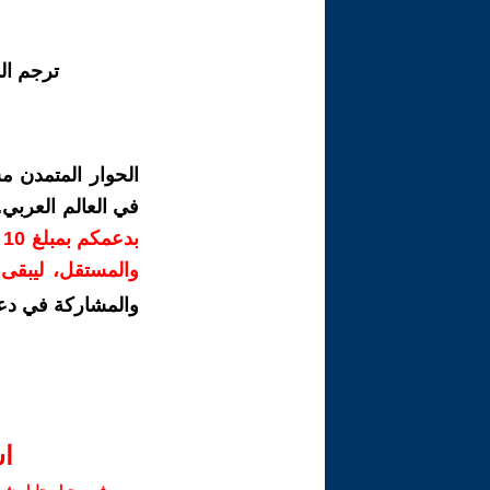
ترجم ال
الحوار المتمدن م
في العالم العربي
ب
والمستقل، ليبقى ص
والمشاركة في دع
ا‫