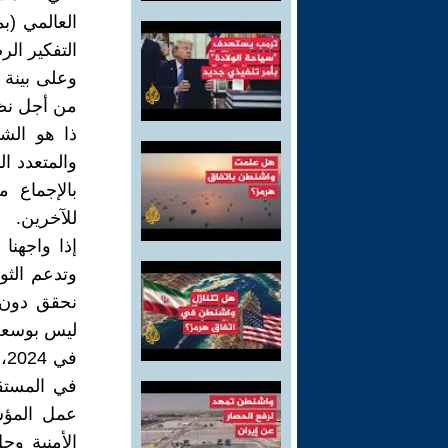
العالمي (ب
التفكير ال
وعلى بينة 
من أجل نظ
ذا هو الشي
والمتعدد ال
بالإجماع م
للآخرين.
إذا واجهنا
وتدعم الثو
نحقق دون إ
ليس بوسعه 
ف
في المستق
عمل المؤس
الأمنية وحل