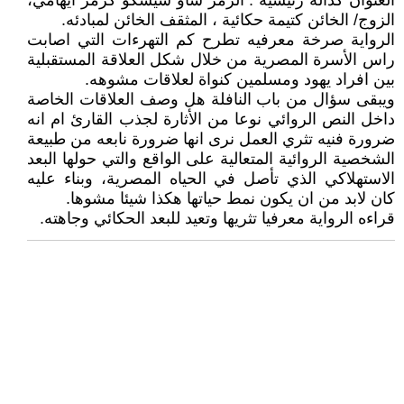
العنوان كدالة رئيسية : الرمز شاو سيسكو كرمز ايهامي،
الزوج/ الخائن كتيمة حكائية ، المثقف الخائن لمبادئه.
الرواية صرخة معرفيه تطرح كم التهرءات التي اصابت
راس الأسرة المصرية من خلال شكل العلاقة المستقبلية
بين افراد يهود ومسلمين كنواة لعلاقات مشوهه.
ويبقى سؤال من باب النافلة هل وصف العلاقات الخاصة
داخل النص الروائي نوعا من الأثارة لجذب القارئ ام انه
ضرورة فنيه تثري العمل نرى انها ضرورة نابعه من طبيعة
الشخصية الروائية المتعالية على الواقع والتي حولها البعد
الاستهلاكي الذي تأصل في الحياه المصرية، وبناء عليه
كان لابد من ان يكون نمط حياتها هكذا شيئا مشوها.
قراءه الرواية معرفيا تثريها وتعيد للبعد الحكائي وجاهته.