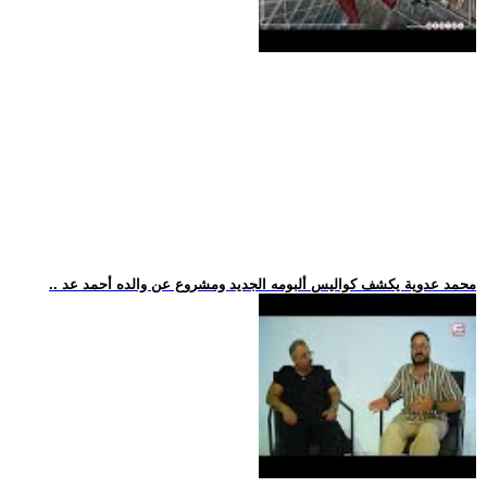
.. محمد عدوية يكشف كواليس ألبومه الجديد ومشروع عن والده أحمد عد