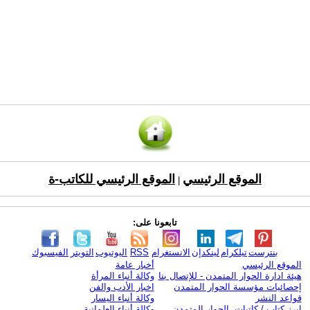
الموقع الرئيسي
الموقع الرئيسي للكاتب-ة
|
تابعونا على:
بنترست
تيلكرام
لينكدإن
الانستغرام
RSS
اليوتيوب
التويتر
الفيسبوك
الموقع الرئيسي
أخبار عامة
هيئة ادارة الحوار المتمدن - للإتصال بنا
وكالة أنباء المرأة
إحصائيات مؤسسة الحوار المتمدن
اخبار الأدب والفن
قواعد النشر
وكالة أنباء اليسار
ابرز كتاب / كاتبات الحوار المتمدن
وكالة أنباء العلمانية