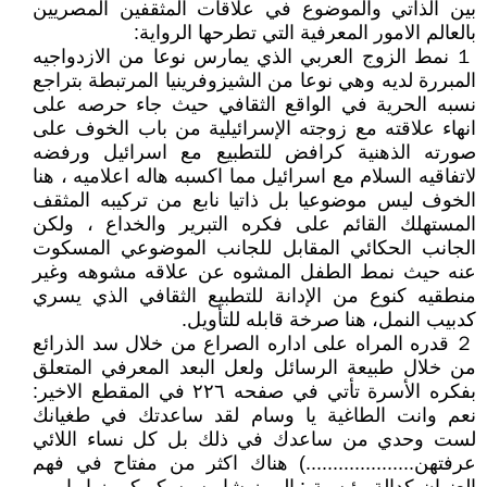
بين الذاتي والموضوع في علاقات المثقفين المصريين
بالعالم الامور المعرفية التي تطرحها الرواية:
１ نمط الزوج العربي الذي يمارس نوعا من الازدواجيه
المبررة لديه وهي نوعا من الشيزوفرينيا المرتبطة بتراجع
نسبه الحرية في الواقع الثقافي حيث جاء حرصه على
انهاء علاقته مع زوجته الإسرائيلية من باب الخوف على
صورته الذهنية كرافض للتطبيع مع اسرائيل ورفضه
لاتفاقيه السلام مع اسرائيل مما اكسبه هاله اعلاميه ، هنا
الخوف ليس موضوعيا بل ذاتيا نابع من تركيبه المثقف
المستهلك القائم على فكره التبرير والخداع ، ولكن
الجانب الحكائي المقابل للجانب الموضوعي المسكوت
عنه حيث نمط الطفل المشوه عن علاقه مشوهه وغير
منطقيه كنوع من الإدانة للتطبيع الثقافي الذي يسري
كدبيب النمل، هنا صرخة قابله للتأويل.
２ قدره المراه على اداره الصراع من خلال سد الذرائع
من خلال طبيعة الرسائل ولعل البعد المعرفي المتعلق
بفكره الأسرة تأتي في صفحه ٢٢٦ في المقطع الاخير:
نعم وانت الطاغية يا وسام لقد ساعدتك في طغيانك
لست وحدي من ساعدك في ذلك بل كل نساء اللائي
عرفتهن....................) هناك اكثر من مفتاح في فهم