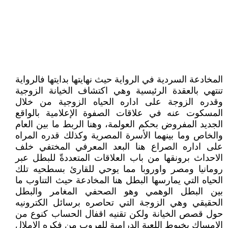
المخادعة السردية في الرواية حيث نهايتها بدايتها فالرواية
تنتهي بالعقدة الرئيسية وهي اكتشاف الخيانة الزوجية
وقدره الزوجة على اداره الحياه الزوجية من خلال
المسكوت عنه في علاقات الصفوة الإعلامية بالواقع
الجديد المفروض بحكم العولمة، وهنا الربط ما بين العام
والخاص وما بينهما الأسرة المصرية وكذلك قدره المراه
على اداره الصراع هنا البعد المعرفي المختفي خلف
الاحداث برونقها من باب العلاقات المتعددةّ للبطل عبر
رومانيا ومصر واوروبا مما يوحي للقارئ بسطحيه تلك
الحياه التي يمارسها البطل هنا المخادعة حيث التناوب ما
بين البطل الوهمي وهو الصحفي المغامر والبطل
الحقيقي وهي الزوجة التي تحاصره برسائل الكترونيه
حول قصص الخيانة ولكن تقنيه اقفال الحساب كنوع من
الامساك بخيوط اللعبة الدرامية للهروب من فكره الاملال