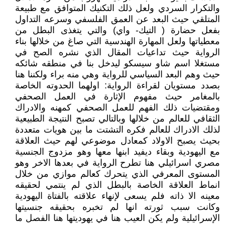
والتكرار السردي ولعل ذلك التكنيك المتوافق مع طبيعة
المتلقي حيث البعد عن العمق الفلسفي وسرعه التداول
بفعل حضارة ( التيك- واي) والتي يتغذى البطل من
معطياتها ولعل المهارة الهندسية التي صاغ من خلالها بناء
الرواية حيث تداعيات المقال الذي نشره الصح في
مستغلا اسم شاو سيسكو ليدخل بنا في منطقه شائكه
حيث وهم البعد السياسي للرواية وهي منه براء ولكننا هنا
بصدد مستويان لقراءة الرواية: اولهما الحدوته الخاصة
بالمغامر حيث مفهوم الإثارة في العمل الصحفي
ومقتضيات ذلك الفهم للعمل الصحفي كمهنه والادراك
الثقافي للعالم من خلالها وبالتالي تصبح النتيجة الطبيعية
لذلك الادراك للعالم فكره التشتت ما بين هويات متعددة
بحيث يصبح الاولاد كمعادل موضوعي لهم حيث العلاقة
مع اليهودية وبقاء ديفيد ابنها معها وهو مزدوج الجنسية
مصري اسرائيلي هنا تطرح الرواية في بعدها الاخر وهو
المستوى المعرفي الذي يتحرك كعالم موازي من خلال
انماط العلاقة الخاصة بالبطل الذي لم ينتمي لحقيقه
معينه الا ذاته فلم يسعى لإنهاء علاقته بالفتاة اليهودية
وكانت سبب ثورته انها لم تخبره بحقيقه جنسيتها
الإسرائيلية ولم يكن العيب هنا في يهوديتها هنا الفصل ما