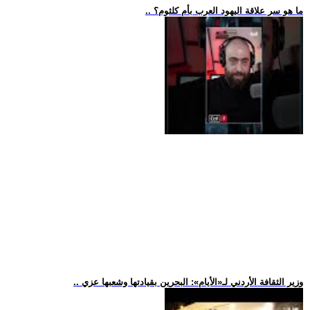
.. ما هو سر علاقة اليهود العرب بأم كلثوم؟
.. وزير الثقافة الأردني لـ«الأيام»: البحرين بقيادتها وشعبها عزي