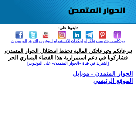
تابعونا على:
بودكاست
بنترست
تيلكرام
لينكدإن
الانستغرام
اليوتيوب
التويتر
الفيسبوك
تبرعاتكم وتبرعاتكن المالية تحفظ استقلال الحوار المتمدن،
فشاركونا في دعم استمرارية هذا الفضاء اليساري الحر
[اشترك في قناة ‫«الحوار المتمدن» على اليوتيوب]
الحوار المتمدن - موبايل
الموقع الرئيسي