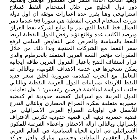
ويعيد الكاتب اعاده النظر في المنظور الوطني وتفخيم
دور دول الخليج من خلال استخدام النفط كسلاح
استراتيجي وهنا يقرر عده اعتبارات موثقه ان اول دوله
قررت استخدام الحرب النفطية هي سوريا 56 عندما دمر
العمال خط النفط الذي يمر بها وتابع لشركه نفط العراق
ويرصد الكاتب عده وقائع تؤيد رفض الدول النفطية لربط
النفط بالسياسة والحرص على التفاوض السلمي لرفع
سعر النفط مع الشركات المنتجة وبدا ذلك من خلال
المقررات مؤتمر القمه العربي المنعقد بالخرطوم والذي
قرار استئناف الضخ باعتبار البترول العربي طاقه ايجابيه
يمكن تسخيرها في خدمه الاهداف القومية، وبالتالي تم
التعامل مع الحرب كمقدمه ضرورية لخلق سعر جديد
للنفط للارتقاء بميزانيات الدول العربية النفطية وبالتالي
جاءت الدراسة لمناقشة فرضين رئيسيين: ١ هل تعاملت
الدول العربية مع اسرائيل كقضيه حدودية ام كقضيه
مصيريه متعلقة بفكره الصراع الحضاري وبالتالي التدرج
للأسفل في اولويات الصراع العربي الاسرائيلي من
قضيه حضريه دينيه الى قضيه حدودية تكرس الاعتراف
بإسرائيل وبالتالي ازاله الاحتقان واعطاء الفرصة للمكون
الاسرائيلي في اداره الحياه السياسية في العالم العربي
طوال العقدين السادات وحسني مبارك ولعل حركه