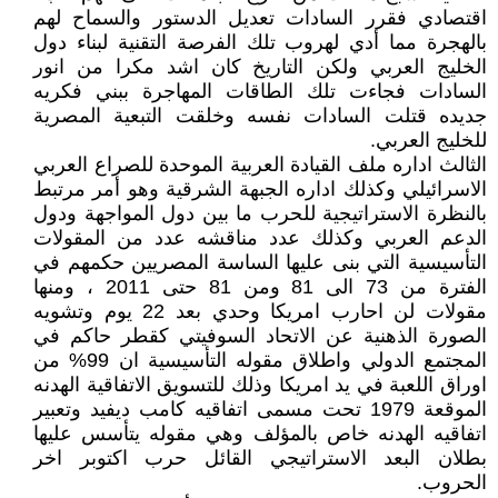
اقتصادي فقرر السادات تعديل الدستور والسماح لهم
بالهجرة مما أدي لهروب تلك الفرصة التقنية لبناء دول
الخليج العربي ولكن التاريخ كان اشد مكرا من انور
السادات فجاءت تلك الطاقات المهاجرة ببني فكريه
جديده قتلت السادات نفسه وخلقت التبعية المصرية
للخليج العربي.
الثالث اداره ملف القيادة العربية الموحدة للصراع العربي
الاسرائيلي وكذلك اداره الجبهة الشرقية وهو أمر مرتبط
بالنظرة الاستراتيجية للحرب ما بين دول المواجهة ودول
الدعم العربي وكذلك عدد مناقشه عدد من المقولات
التأسيسية التي بنى عليها الساسة المصريين حكمهم في
الفترة من 73 الى 81 ومن 81 حتى 2011 ، ومنها
مقولات لن احارب امريكا وحدي بعد 22 يوم وتشويه
الصورة الذهنية عن الاتحاد السوفيتي كقطر حاكم في
المجتمع الدولي واطلاق مقوله التأسيسية ان 99% من
اوراق اللعبة في يد امريكا وذلك للتسويق الاتفاقية الهدنه
الموقعة 1979 تحت مسمى اتفاقيه كامب ديفيد وتعبير
اتفاقيه الهدنه خاص بالمؤلف وهي مقوله يتأسس عليها
بطلان البعد الاستراتيجي القائل حرب اكتوبر اخر
الحروب.