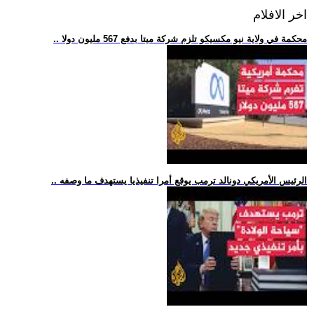
اخر الافلام
.. محكمة في ولاية نيو مكسيكو تلزم شركة ميتا بدفع 567 مليون دولا
.. الرئيس الأمريكي دونالد ترمب يوقع أمرا تنفيذيا يستهدف ما وصفه