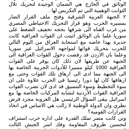
الوثائق في الخارج هي الضمان الوحيدة لتحريك تلال
الثوابت الوهمية التي تم التكريس لها .
٢ الجبهة العربية الشرقية وفتح ملف القرار الضار
بمسيره الحرب وهو قرار التحريك الاحتياطي المصري
من غرب القناه الى شرقها بحجه تخفيف الضغط على
سوريا علما بان الوثائق اثبتت ان القوات العراقية كانت
جديرة بهذا خاصه مع استجابة العراق من اليوم التالي
للحرب بتحريك قواتها لمواجهه الاسرائيل عبر سوريا
وعلما بان الاردن قد رفضت دخول القوات العراقية الى
الجبهة عن طريقها لان ذلك كان يوفر على القوات
العراقية 1000 كيلو مسيرا للأدوات الحربية الخاصة بها
الى الجبهة مما ادى الى ارهاق تلك القوات وحتى مع
ارهاقها كان لها دورا رئيسيا في الحرب علاوة على ان
سوء التخطيط وسوء التنسيق قد ادى لان تضرب القوات
العراقية القوات الأردنية لتشابه المركبات الخاصة بها مع
اسرائيل يبقى السؤال الرئيسي هل العروبة مجرد فرض
نظري وان الدولة الوطنية لا زالت هي الاساس في اتخاذ
القرارات القومية؟
وين كانت مصر تملك القدرة على اداره حرب استنزاف
لتحسين ظروف المقاومة وفك اسر الجيش الثالث