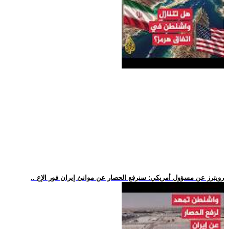
.. رويترز عن مسؤول أمريكي: سنرفع الحصار عن موانئ إيران فور الإع