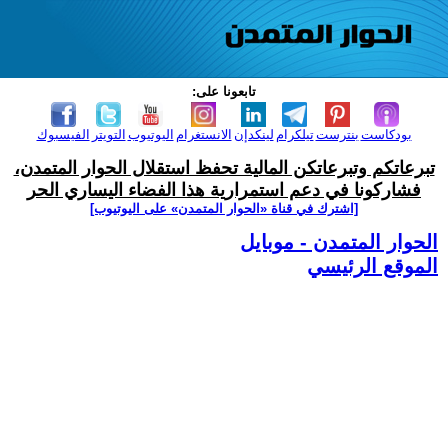
تابعونا على:
بودكاست
بنترست
تيلكرام
لينكدإن
الانستغرام
اليوتيوب
التويتر
الفيسبوك
تبرعاتكم وتبرعاتكن المالية تحفظ استقلال الحوار المتمدن،
فشاركونا في دعم استمرارية هذا الفضاء اليساري الحر
[اشترك في قناة ‫«الحوار المتمدن» على اليوتيوب]
الحوار المتمدن - موبايل
الموقع الرئيسي