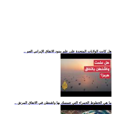
.. هل كانت الولايات المتحدة على علم ببنود الاتفاق الإيراني العم
.. ما هي الخطوط الحمراء التي تتمسك بها واشنطن في الاتفاق المرتق