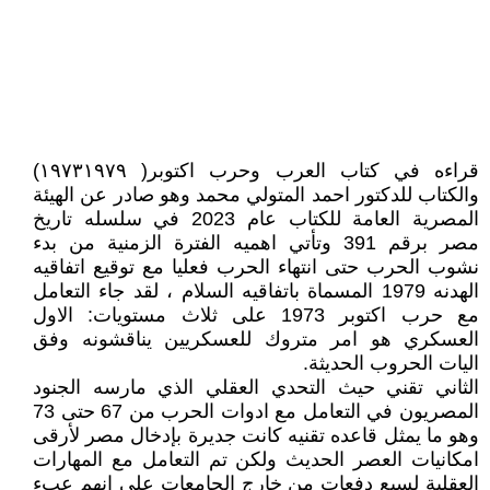
قراءه في كتاب العرب وحرب اكتوبر( ١٩٧٣١٩٧٩)
والكتاب للدكتور احمد المتولي محمد وهو صادر عن الهيئة
المصرية العامة للكتاب عام 2023 في سلسله تاريخ
مصر برقم 391 وتأتي اهميه الفترة الزمنية من بدء
نشوب الحرب حتى انتهاء الحرب فعليا مع توقيع اتفاقيه
الهدنه 1979 المسماة باتفاقيه السلام ، لقد جاء التعامل
مع حرب اكتوبر 1973 على ثلاث مستويات: الاول
العسكري هو امر متروك للعسكريين يناقشونه وفق
اليات الحروب الحديثة.
الثاني تقني حيث التحدي العقلي الذي مارسه الجنود
المصريون في التعامل مع ادوات الحرب من 67 حتى 73
وهو ما يمثل قاعده تقنيه كانت جديرة بإدخال مصر لأرقى
امكانيات العصر الحديث ولكن تم التعامل مع المهارات
العقلية لسبع دفعات من خارج الجامعات على انهم عبء