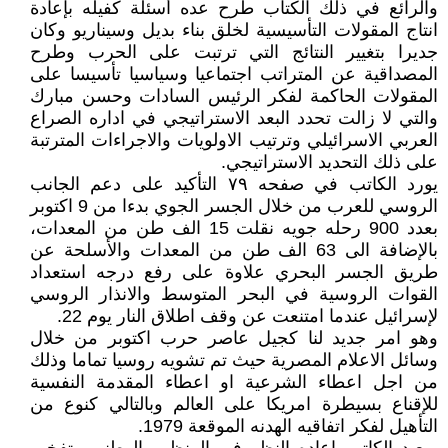
والرائع في ذلك الكتاب طرح عده أسئلة كفيله بإعادة
انتاج المقولات التأسيسية لخلق بناء بديل وسيناريو وكان
جديرا بتغيير النتائج التي ترتبت على الحرب وطرح
المصداقية عن المتراتب اجتماعيا وسياسيا تأسيسا على
المقولات الحاكمة لفكر الرئيس السادات وحسن مبارك
والتي لا زالت تحدد البعد الاستراتيجي في اداره الصراع
العربي الاسرائيلي وترتيب الاولويات والاجراءات المترتبة
على ذلك التحديد الاستراتيجي.
يورد الكاتب في صفحه ٧٩ التأكيد على دعم الجانب
الروسي للعرب من خلال الجسر الجوي بدءا من 9 اكتوبر
بعدد 900 رحله جويه نقلت 15 الف طن من المعدات،
بالإضافة الى 63 الف طن من المعدات والأسلحة عن
طريق الجسر البحري علاوة على رفع درجه استعداد
القوات الروسية في البحر المتوسط والانذار الروسي
لإسرائيل عندما امتنعت عن وقف اطلاق النار يوم 22.
وهو امر جديد لنا كجيل عاصر حرب اكتوبر من خلال
وسائل الاعلام المصرية حيث تم تشويه روسيا تماما وذلك
من اجل اعطاء الشرعية او اعطاء المقدمة النفسية
للإقناع بسيطرة امريكا على العالم وبالتالي كنوع من
التأهيل لفكر اتفاقيه الهدنه الموقعة 1979.