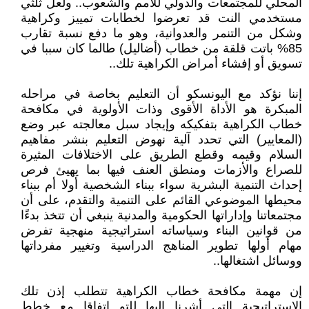
المحلي للمجتمعات والدولي للأمم والشعوب.. ولعل ثلثي
مستخدمي النت قد تعرضوا لخطابات تمييز وكراهية
وشكل من التنمر والعدوانية، وهو ما دفع نسبة تقارب
85% باتت قلقة من خطاب (أضاليل) طالما كان سببا في
تسويق أو إفشاء أمراض الكراهية تلك..
إننا نؤكد مع اليونسكو أن التعليم بخاصة في مراحله
المبكرة هو الأداة الأقوى وذات الأولوية في مكافحة
خطاب الكراهية بتفكيكه وإيجاد سبل معالجته عبر وضع
(المعايير) التي تحدد آلية نهوض التعليم بنشر مفاهيم
السلام وقيمه وقطع الطريق على الاختلافات المثيرة
للصراع والأزمات ومنطق العنف فيها بما يهيئ فرص
إحداث التنمية البشرية سواء ببناء الشخصية أولا أم ببناء
محيطها الموضوعي القائم على التنمية والتقدم، على أن
مجتمعاتنا وإداراتها الحكومية والمدنية ينبغي أن تتخذ بدءًا
من قوانين البناء وسياساته استراتيجية منهجية تفرض
مهام أولها تطوير المناهج الدراسية وتغيير مفرداتها
ووسائل اشتغالها..
إن مهمة مكافحة خطاب الكراهية تتطلب إذن تلك
الاستراتيجية التي أشرنا إليها للتو اتفاقا مع خطط