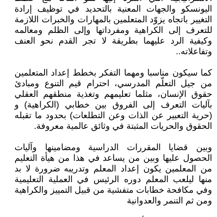
اليونسكو والجهات المعنية بالتحديد في توظيف إرادة
التغيير باتجاه يزوّد المتعلمين بالمهارات والخبرات اللازمة
للتعرف إلى الكراهية ومفرداتها وإلى الظلم ومعالمه
وكيفية الرد عليهما بطريقة لا تجر القدم نحو العنف
وتفاعلاته..
كما سيكون مناسبا ومهما التفكر بخطط إعداد المتعلمين
من جيل التعلّم المدرسي، احترام قيم التنوع ومبادئ
حقوق الإنسان، مثلما تعليمهم وتغذية منطقهم العقلي
بآليات التعرف إلى الفروق بين خطابي (الكراهية) و
(حرية التعبير عن الذات وعن التطلعات) بحدود ما تقبله
الحقوق والحريات المثبتة في وثائق عالمية معروفة.
وبين قضايا المقررات الدراسية ومضامينها وآليات
الحصول عليها وبين من يساعد في هذا من هيأة التعليم
من المعلمين يكون إعداد المعلم وتدريبه ضرورة لا بد
منها ليلعب المعلم دوره الرئيس في العملية التعليمية
وفي مكافحة خطابات متفشية من قبيل التمييز والكراهية
ومن ثم التنمر والعدوانية