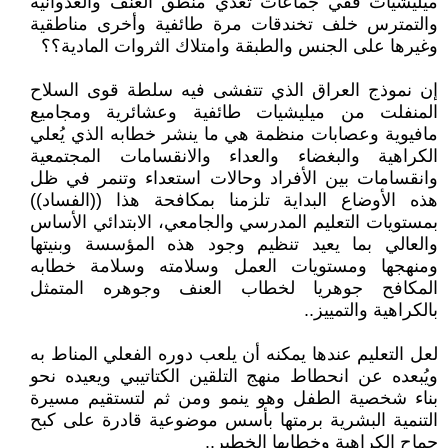
ميليشيات ففي جماعات تغذي منطق العنف والعدوانية
والتمترس خلف تخندقات مرة طائفية وأخرى مناطقية
وغيرها على الجنس والطبقة وامتلاك الثروات المادية؟؟
إن نموذج العراق الذي تتفشى فيه سلطة قوى السلاح
المنفلت من ميليشيات طائفية وعشائرية ومجاميع
مافيوية وعصابات منظمة هي ما ينشر خطابه الذي يُعلي
الكراهية والبغضاء والعداء والانقسامات المجتمعية
وانقسامات بين الأفراد وحالات استعداء وتنمر في ظل
هذه الأوضاع البداية تلزمنا بمكافحة هذا ((الفساد))
بمستويات التعليم المدرسي والجامعي، الابتدائي الأساس
والعالي بما يعيد تنظيم وجود هذه المؤسسة وبنيتها
ومنهجها ومستويات العمل وسلامته وسلامة خطابه
المكافح جوهريا لخطاب العنف وجوهره المتمثل
بالكراهية والتمييز..
لعل التعليم عندها يمكنه أن يلعب دوره الفعلي المناط به
ويُبعده عن انحطاط منهج التلقين الكتاتيبي ويعيده نحو
بناء شخصية الطفل وهو ينمو ومن ثم لتستقيم مسيرة
التنمية البشرية برمتها بأسس موضوعية قادرة على كبح
جماح الكراهية وخطابها الخطير..