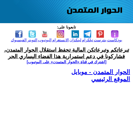
تابعونا على:
بودكاست
بنترست
تيلكرام
لينكدإن
الانستغرام
اليوتيوب
التويتر
الفيسبوك
تبرعاتكم وتبرعاتكن المالية تحفظ استقلال الحوار المتمدن،
فشاركونا في دعم استمرارية هذا الفضاء اليساري الحر
[اشترك في قناة ‫«الحوار المتمدن» على اليوتيوب]
الحوار المتمدن - موبايل
الموقع الرئيسي