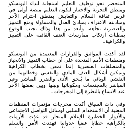
المتحضر نحو توظيف التعليم استجابة لنداء اليونسكو
ومنطق التجربة والاختبار ليكون التعليم منصة أولى في
غرس ثقافة السلام والتعايش بمنطق احترام الآخر
ومبادلته الاعتراف بمبادئ العدل والمساواة ومنع التمييز
والعنصرية تجاهه، وأبعد من هذا وذاك تجنب الوقوع
بمطبات ارتكاب ممارسات العنف القائمة على التمييز
والكراهية..
لقد أكدت المواثيق والقرارات المعتمدة من اليونسكو
ومنظمات الأمم المتحدة على أن خطاب التمييز والانحياز
والمنطلقات العنصرية إنما تمعن بخطاب الكراهية
وتمكين أشكال العنف المادي والنفسي وخطابهما من
التفشي الوبائي ما يُلحق الأذى والضرر المباشر وغير
المباشر بالمجتمعات ومكوناتها وبينها وبين بعضها الآخر
عند الاتساع بالنظرة إلى المخرجات..
وفي ذات السياق أكدت مخرجات مؤتمرات المنظمات
المعنية أن الاستخدام السلبي لوسائل التواصل الاجتماعي
والأدوار الخطيرة للإعلام المنحاز قد غذت الأزمات
بالكراهية خطابا عنفيا عدوانيا فهددت الأمن والسلم