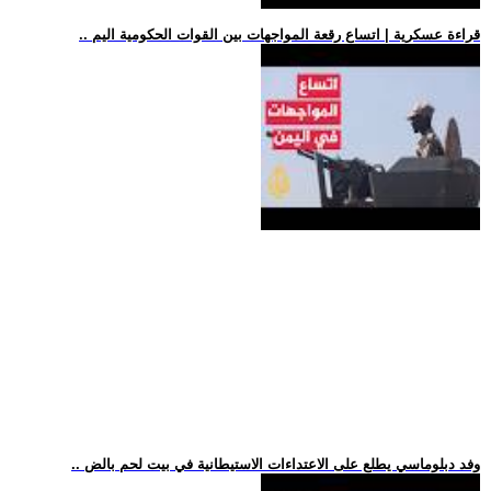
.. قراءة عسكرية | اتساع رقعة المواجهات بين القوات الحكومية اليم
.. وفد دبلوماسي يطلع على الاعتداءات الاستيطانية في بيت لحم بالض