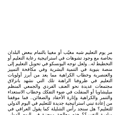
مر يوم التعليم شبه مغيّب أو مغيبا بالتمام ببعض البلدان
بخاصة مع وجود تشوهات في استراتيجية رعاية التعليم أو
التخطيط له.. ولعل توجه اليونسكو في تحويل التعليم إلى
منصة بنيوية في التنمية البشرية وفي مكافحة التمييز
والعنصرية وخطاب الكراهية مما يعد من أبرز أولويات
التعليم في ظروفنا الراهنة تلك التي نشهد بانزلاق
مجتمعات عديدة نحو العنف الفردي والجمعي المنظم
ميليشاويا أو المنفلت في ضوء التفكك وخطاب الاستعداء
والتنمر والكراهية وإثارة الأحقاد والضغائن.. فما موقفنا
من إعادة تبني استراتيجية جديدة للتعليم في اليوم الدولي
للتعليم؟ هل سنجد رأس الشليلة كما يقول العراقي في
مبادرة التغيير؟؟ هذه معالجة موجزة في اليوم الدولي