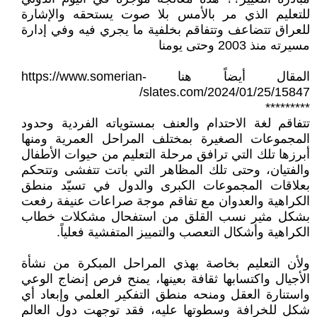
للتعليم الذي مر بالأمس بلا صوت يستحقه والإشارة
للعراق تتضاعف وتتفاقم بخلفية ما يجري فيه وفي إدارة
مسيرته منذ 2003 وحتى يومنا
المقال أيضاً هنا https://www.somerian-
slates.com/2024/01/25/15847/
*********
تتفاقم لغة الاحتدام والعنف بمستوياته الفردية وحدود
المجموعات الصغيرة بمختلف المراحل العمرية ومنها
أبرزها تلك التي ترافق مرحلة التعليم من حيوات الأطفال
والفتيان، وحتى تلك المظاهر التي باتت تتفشى وتتحكم
بعلاقات المجموعات الكبرى والدول في تسيّد منطق
الكراهية والعدوان مع تفاقم موجة صراعات عنيفة رفعت
بشكل مثير نسب القلق من استفحال مشكلات خطاب
الكراهية وأشكال التعصب والتمييز المتفشية فعلياً.
ولأن التعليم بخاصة بهذي المراحل المبكرة من نشأة
الأجيال واكتسابها ثقافة بعينها، يمنح فرص إنضاج الوعي
واستنارة العقل ومنحه منطق التفكير العلمي وإبعاد أي
شكل للخرافة وسطوتها عليه، فقد توجهت دول العالم