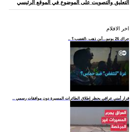
التعليق والتصويت على الموضوع في الموقع الرئيسي
اخر الافلام
.. حراك 26 يونيو...أين ذهب -الغضب-؟
.. قرار أمني عراقي يحظر إطلاق الطائرات المسيرة دون موافقات رسمي