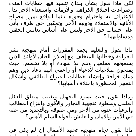
لكن ماذا نقول بشأن بلدان تتسيد فيها خطابات العنف
وصراعات اختلاق الكراهية والأزمات واستعداء الآخر بدل
الاعتراف به واحترام وجوده بينما الواقع يمرر مصالح
الأنانية والاستعلاء ودونية الآخر وتمكين حق طرف يأتي
على حساب حق الآخر وليس على أساس تعايش الحقين
ومساواتهما ؟
ماذا نقول والتعليم يجمد المقررات أمام منهجية نشر
الخرافة وخطابها المتخلف مع إطلاق العنان لأولئك الذين
يسمونهم معلمين وهم بلا شهادة أو بلا تخصص حيث
يمنحون صلاحيات لأدعياء أو زاعمي أنهم دعاة دين وهم
دعاة خرافة وإفشاء خطابات الصراع الطائفي وأشكال
التمييز المحظورة باختلاف أسبابها؟
وماذا نقول حيث يسود التجهيل وتغييب منطق العقل
العلمي وسطوة عنجهية التجاوز والأقوى وانتزاع المطالب
والرغبات عنوة من الآخر ومن حقوقه وبالتحديد من حقه
في الأمن والأمان والتعايش بأجواء السلم الأهلي؟
ماذا نقول تجاه منهجية تجنيد الأطفال إن لم يكن في