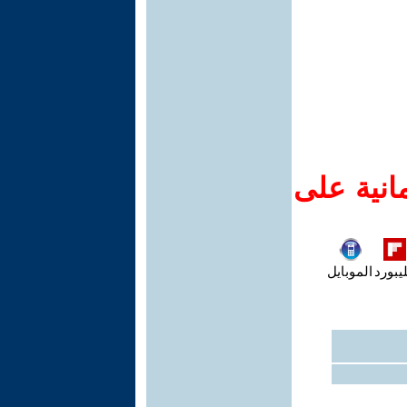
انية على
يبورد
الموبايل