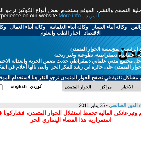
ة التصفح والنشر، الموقع يستخدم بعض أنواع الكوكيز نرجو النق
More info - المزيد
experience on our website
الفن
-
وكالة أنباء اليسار
-
وكالة أنباء العلمانية
-
وكالة أنباء العمال
-
وكا
الاقتصاد
-
اخبار الطب والعلوم
 الرئيسي لمؤسسة الحوار المتمدن
، علمانية، ديمقراطية، تطوعية وغير ربحية
ل مجتمع مدني علماني ديمقراطي حديث يضمن الحرية والعدالة الاجتم
حوار المتمدن على جائزة ابن رشد للفكر الحر والتى نالها أعلام في الفك
م مشاكل تقنية في تصفح الحوار المتمدن نرجو النقر هنا لاستخدام الموقع
كوردي
English
الاخبار
مراكز
الحوار المتمدن
ء الدين الصالحي
- 25 يناير 2011
 وتبرعاتكن المالية تحفظ استقلال الحوار المتمدن، فشاركونا 
استمرارية هذا الفضاء اليساري الحر