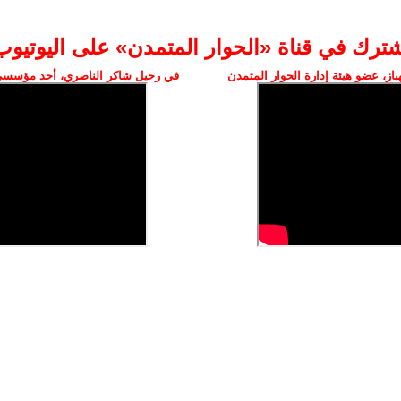
شترك في قناة «الحوار المتمدن» على اليوتيوب
ز، عضو هيئة إدارة الحوار المتمدن
في رحيل شاكر الناصري، أحد مؤسسي 