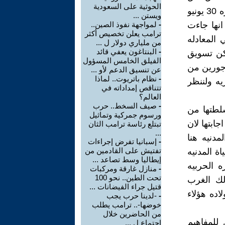
الحوثية على السعودية
ادوات اجهاض اي حركه محتمله شبيهه ب 25 يناير ثم جاءت ثم جاءت ثوره 30 يونيو
ويستن ...
 يناير وتصبح الجريمه الكبرى لثوره 25 يناير انها جاءت
-
لمواجهة نفوذ الصين..
ترامب يعلن تخصيص أكثر
المعادله
من ملياري دولار ل ...
-
البنتاغون يعفي قائد
شعب ولكن تسويق
الفيلق الخامس المسؤول
باب الماجورين من
عن تنسيق الدعم لأو ...
-
نظام باتريوت.. لماذا
ه ولننظر
تتناقص إمداداته في
العالم؟
-
صيف السخط.. حرب
وله سلطتها من
ورسوم جمركية وتماثيل
جابتها لان
تبتلع رئاسة ترامب الثان
...
مدنيه هنا
-
إسبانيا تفرض إجراءات
تفتيش على القادمين من
ة المدنيه
إيطاليا وسط تصاعد ...
 الحربيه
-
منازل غارقة ومركبات
تحت الطين.. نحو 100
لك الغرب
قتيل جراء الفيضانات ...
اده هؤلاء
-
-لدينا حرب يجب
خوضها-.. ترامب يطلب
من الحاضرين خلال
للمفاهيم
اجتماع ل ...