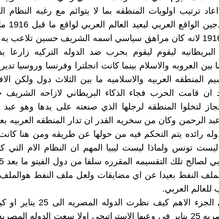
اعاد ترتيب اولويات المنطقه بما لا يتوائم مع رغبه النظام ا
عام لماذا 1916 لانه كان مراهق سياسي اسمه الشريف حسين تلاعب ب
البريطانيه ليقوم ليقوم بحرب ضد الدوله التركيه زارعا بذ
 بين العروبه والاسلام بينما كانت انجلترا وفرنسا وروسيا تدي
م المنطقه العربيه والاسلاميه ما بين الثلاث دول ولكن الا
د ان قامت الحرب فجاء الذكاء البريطاني لازاحه الشريف
از لتخلوا المنطقه لرجلها الذي صنعته على يدها وهو عبد 
ا ليست تونس ولماذا ليست ليبيا المهم ان النظام الام التي 
بملف النفط بعيدا عن اي مضايقات ولعل ملف النفط هوالملف 
 للعالم العربي.
ولكن يبقى الجزء الاهم كيف نظرت الدول
الدوله المصريه 25 يناير في وعيها الاستراتيجي اولا سعت الدوله الم