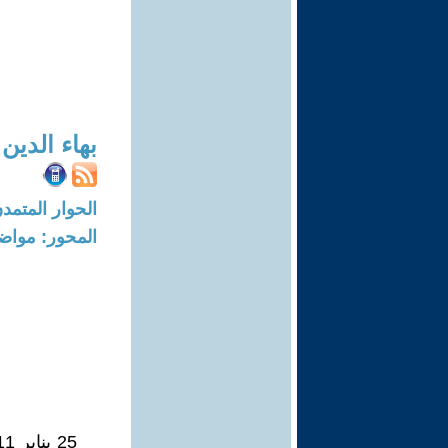
بهاء الدين
الحوار المتمدن-العدد: 7863 - 24
المحور: مواض