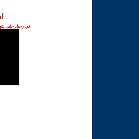
ا‫
في رحيل جليل شهبا