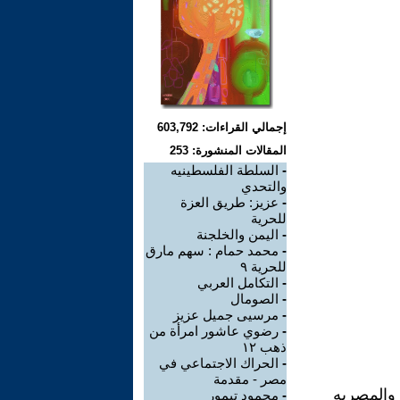
إجمالي القراءات: 603,792
المقالات المنشورة: 253
-
السلطة الفلسطينيه
والتحدي
-
عزيز: طريق العزة
للحرية
-
اليمن والخلجنة
-
محمد حمام : سهم مارق
للحرية ٩
-
التكامل العربي
-
الصومال
-
مرسيى جميل عزيز
-
رضوي عاشور امرأة من
ذهب ١٢
-
الحراك الاجتماعي في
مصر - مقدمة
ه والمصريه
-
محمود تيمور