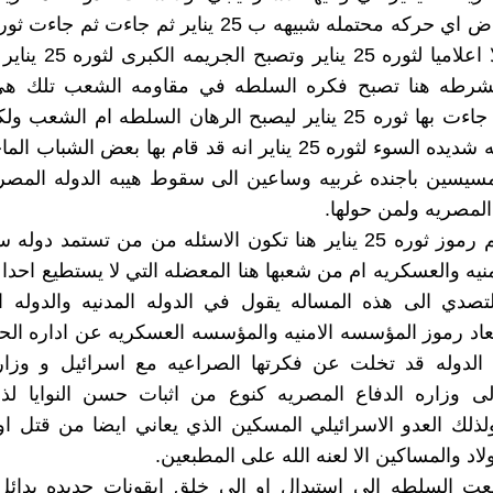
لتصبح بديلا اعلاميا لثوره 25
شرطه هنا تصبح فكره السلطه في مقاومه الشعب تلك هي 
الابرز التي جاءت بها ثوره 25 يناير ليصبح الرهان السلطه ام ال
صوره ذهنيه شديده السوء لثوره 25 يناير انه قد قام بها بعض الش
سيسين باجنده غربيه وساعين الى سقوط هيبه الدوله المصري
المصريه ولمن حولها.
وكذلك تأثيم رموز ثوره 25 يناير هنا تكون الاسئله من من تستمد د
منيه والعسكريه ام من شعبها هنا المعضله التي لا يستطيع احدا ا
تصدي الى هذه المساله يقول في الدوله المدنيه والدوله ال
اد رموز المؤسسه الامنيه والمؤسسه العسكريه عن اداره الحيا
الدوله قد تخلت عن فكرتها الصراعيه مع اسرائيل و وزاره
لى وزاره الدفاع المصريه كنوع من اثبات حسن النوايا لذ
ذلك العدو الاسرائيلي المسكين الذي يعاني ايضا من قتل اول
اد والمساكين الا لعنه الله على المطبعين.
عت السلطه الى استبدال او الى خلق ايقونات جديده بدائل 