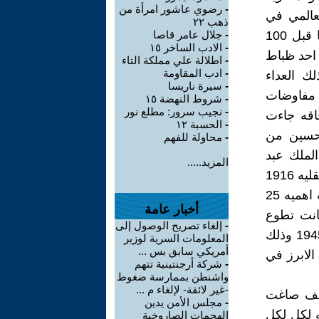
-
رضوي عاشور امرأة من
لعالمي في
ذهب ٢٢
تسكين وتدجين الواقع العربي ليعيد العالم العربي لواقع ما قبل 1916 ما قبل 100
-
جلال عامر قاصا
-
الادب الساخر ١٥
ه احد ظباط
-
اطلالة علي مملكة التاء
-
ادب المقاومة
لك العداء
-
سيرة ناريسا
ر مفاوضات
-
شروط النهضة ١٥
-
نجيب سرور: مطلع نور
فاقه جاءت
-
الحسبة ١٢
 حسين من
-
محاولة للفهم
الملك عبد
المزيد.....
العزيز بن عبد الرحمن وكان من سخريه القدر ان تدار المنطقه العربيه بعقليه 1916
من خلال دوله رائده يتم التحكم فيه من حولها عن طريقه ومن هنا كانت اهميه 25
أخبار عامة
كانت تطوع
-
إلغاء تصريح الوصول إلى
العالم العربي لصالح تلك التقسيمه المقرره سلفا من دول الفيتو ما بعد 1945 وذلك
المعلومات السرية لوزير
أمريكي سابق بس ...
الابرز في
-
شركة أرجنتينية تتهم
واشنطن بممارسة ضغوط
-غير لائقة- لإلغاء م ...
ه المصريه الى 25 يناير او كيف صاغت
-
مجلس الأمن يدين
صريه لكل لكل
الهجمات الصاروخية