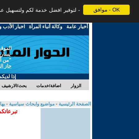
موافق - OK
لتوفير افضل خدمة لكم ولتسهيل عملي
أخبار عامة
-
وكالة أنباء المرأة
-
اخبار الأدب و
الموقع
يسارية
"من أج
حاز ال
إذا لديك
الزوار
اضافة/خدمات
بحث/الارشيف
الصفحة الرئيسية
-
مواضيع وابحاث سياسية
-
بها
تبرعاتكم