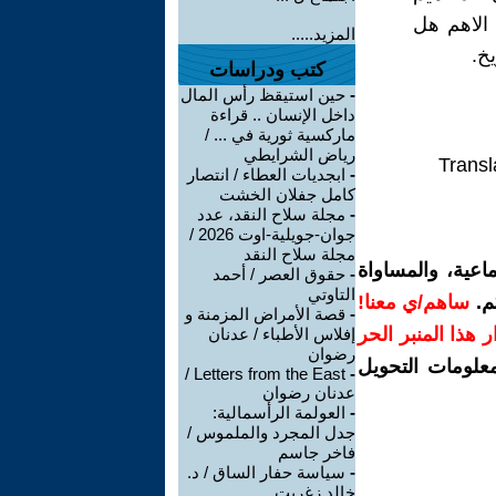
يصبح السؤال الاهم هل
المزيد.....
خ.
كتب ودراسات
-
حين استيقظ رأس المال
داخل الإنسان .. قراءة
ماركسية ثورية في ... /
رياض الشرايطي
Transl
-
ابجديات العطاء / انتصار
كامل جفلان الخشت
-
مجلة سلاح النقد، عدد
جوان-جويلية-اوت 2026 /
مجلة سلاح النقد
اعية، والمساواة
-
حقوق العصر / أحمد
التاوتي
م.
ساهم/ي معنا!
-
قصة الأمراض المزمنة و
رار هذا المنبر الحر
إفلاس الأطباء / عدنان
رضوان
معلومات التحويل
Letters from the East /
-
عدنان رضوان
-
العولمة الرأسمالية:
جدل المجرد والملموس /
فاخر جاسم
-
سياسة حفار الساق / د.
خالد زغريت