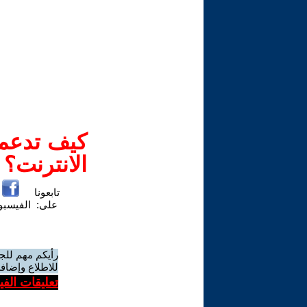
كيف تدعم-
الانترنت؟
تابعونا
على:
الفيسب
رأيكم مهم للج
للاطلاع وإضافة
تعليقات الف