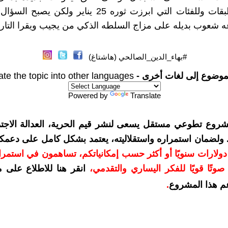
وبدائل للطبقات وللفئات التي ابرزت ثوره 25 يناير ولكن 
 شعوب بديله على مزاج السلطه الذكي من يجيب ويقرا التاري
#بهاء_الدين_الصالحي (هاشتاغ)
موضوع إلى لغات أخرى -
ate the topic into other languages
Powered by
Translate
شروع تطوعي مستقل يسعى لنشر قيم الحرية، العدالة الاجتم
. ولضمان استمراره واستقلاليته، يعتمد بشكل كامل على دعمك
دعمكم بمبلغ 10 دولارات سنويًا أو أكثر حسب إمكانياتكم، تساهمون في استم
وتًا قويًا للفكر اليساري والتقدمي
،
انقر هنا للاطلاع على 
م هذا المشروع
.