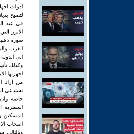
في عيد ال
الغرب والم
الى الدوله 
اجهزتها الا
من اراد ال
تستدعي ابع
خاصه وان 
المصريه ا
المسكين ول
اصحاب الاول
وبالتالي س