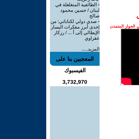
-
الطائفية المتغلغلة في
لبنان / حسين محمود
صالح
-
صدى دولي لكتاباتي: من
الحوار المتمدن
إحدى أبرز مفكرات اليسار
الإيطالي إلى أ ... / رزكار
عقراوي
المزيد.....
المعجبين بنا على
الفيسبوك
3,732,970