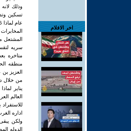
وذلك لانه 
اخر الافلام
المخابرات 
المشتعل ما
سريه لتقسي
متاخره بع
منطقه الحج
يناير لماذ
للاستفراد 
اداره الغرب