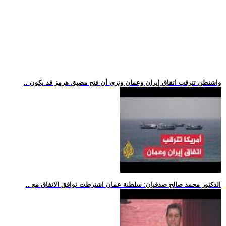
.. واشنطن تترقب اتفاق إيران وعمان وترى أن فتح مضيق هرمز قد يكون
.. الدكتور محمد صالح صدقيان: سلطنة عمان اشترطت توافق الاتفاق مع