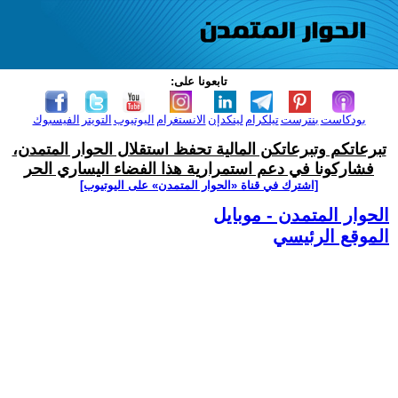
تابعونا على:
بودكاست
بنترست
تيلكرام
لينكدإن
الانستغرام
اليوتيوب
التويتر
الفيسبوك
تبرعاتكم وتبرعاتكن المالية تحفظ استقلال الحوار المتمدن،
فشاركونا في دعم استمرارية هذا الفضاء اليساري الحر
[اشترك في قناة ‫«الحوار المتمدن» على اليوتيوب]
الحوار المتمدن - موبايل
الموقع الرئيسي