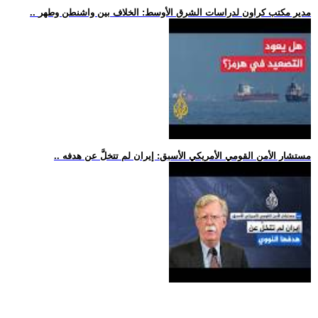
.. مدير مكتب كراون لدراسات الشرق الأوسط: الخلاف بين واشنطن وطهر
.. مستشار الأمن القومي الأمريكي الأسبق: إيران لم تتخلَّ عن هدفه