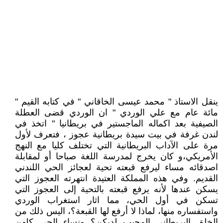
ينقل الاستاذ " محمد عيسى الخاقاني " في كتابه القيم "
مائة عام مع علي الوردي " ان الوردي قضى العطلة
الصيفية بعد اكماله الماجستير في بريطانيا " اتخذ في
لندن غرفة في بيت سيدة بريطانية عجوز ، فتعرف لأول
مرة على الآداب البريطانية التي تختلف كليا مع النهج
الأمريكي،و كان يخرج لمدرسة اللغة صباحا أو لمقابلة
اصدقائه مساء ليرفع قبعته تحية لعجائز الحي اللندني
القديم. وفي هذه المملكة العتيدة انتهرته العجوز التي
يسكن عندها لأنه يرفع قبعته بالتحية إلى العجوز التي
تسكن في أول الحي، مما اثار استغراب الوردي
واستفساره منها، لماذا لا أرفع لها القبعة؟، اليس ذلك من
الخلق البريطاني المحبب لديكن؟ ونساء الحي كلهن