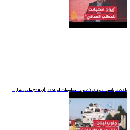
.. باحث سياسي: سبع جولات من المفاوضات لم تحقق أي نتائج ملموسة ل