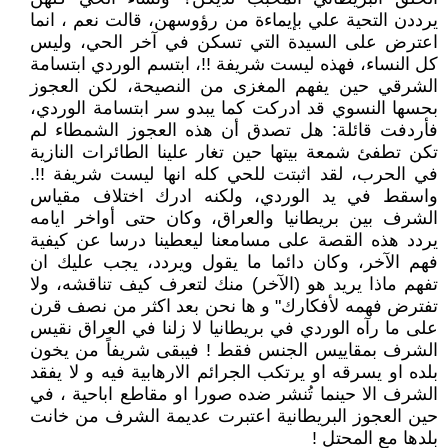
يرددن التحية علي بإيماءة من رؤوسهن، قالت نعم ، انما
اعترض على السيدة التي تسكن في آخر الحي، وليس
كل النساء، فهذه ليست شريفة !!، ابتسم الوردي ابتسامة
الشرقي حين يفهم المغزى من النصيحة، لكن العجوز
بحسها النسوي قد ادركت كما يبدو سر ابتسامة الوردي،
فأردفت قائلة: هل تصدق أن هذه العجوز الشمطاء لم
تكن تطفئ شمعة بيتها حين تغار علينا الطائرات النازية
في الحرب، لقد اثبتت للحي كله انها ليست شريفة !!.
واسقط في يد الوردي، ولكنه ادرك اختلاف مقياس
الشرف بين بريطانيا والعراق، وكان حتى أواخر ايامه
يردد هذه القصة على مسامعنا ليعطينا درسا عن كيفية
فهم الآخر، وكان دائما ما يقول ويردد، يجب عليك ان
تفهم ماذا يريد هو (الآخر) منك لتعرف كيف تناقشه، ولا
تفترض فهمه لأفكارك" و ها نحن بعد اكثر من نصف قرن
على ما رآه الوردي في بريطانيا لا زلنا في العراق نقيس
الشرف بمقاييس الجنس فقط ! فيبقى شريفاً من يخون
بلده او يسرقه او يرتكب الجرائم الارهابية فيه و لا يفقد
الشرف الا حينما تُنشر ضده صورا او مقاطع اباحية ، في
حين العجوز البريطانية اعتبرت عديمة الشرف من خانت
بلدها مع المحتل !