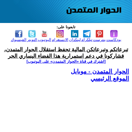
تابعونا على:
بودكاست
بنترست
تيلكرام
لينكدإن
الانستغرام
اليوتيوب
التويتر
الفيسبوك
تبرعاتكم وتبرعاتكن المالية تحفظ استقلال الحوار المتمدن،
فشاركونا في دعم استمرارية هذا الفضاء اليساري الحر
[اشترك في قناة ‫«الحوار المتمدن» على اليوتيوب]
الحوار المتمدن - موبايل
الموقع الرئيسي