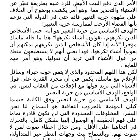
الأمر الذي دفع البيت الأبيض للرد عليه بطريقة تعبّر عن
الاستياء والتحذير معا، وهو أمر يكشف بوضوح أن الخلاف
على مفهوم حرية التعبير قائم حتى في الدولة التي تزعم
بأنها الفضاء الأرحب لممارسة حرية التعبير!
"الهدف الأساسي من حرية التعبير هو أنه، حتى الأشخاص
الذين تكرههم، يقولون أشياء تكرهها" هذا ما قاله ماسك
مؤخرا "لأنه إذا كان الأشخاص الذين تكرههم يمكنهم أن
يقولوا أشياء تكرهها، فهذا يعني أنهم لا يستطيعون منعك
من قول الأشياء التي تريد أن تقولها، وهو أمر مهم
للغاية".
لكن هذا الفهم المحدود والذي لا يتفق حوله خبراء وسائل
الإعلام مع ماسك، يكمن في أن مجرد القدرة على قول
الأشياء التي تريد قولها مع الإفلات من العقاب ليس، في
الواقع، الهدف الأساسي من حرية التعبير.
الهدف الأساسي من حرية التعبير وفق الكاتبة جيميما
كيلي المهتمة بالحروب الثقافية هو السماح لنا نحن
البشر، المخلوقات المحدودة التي لن تكون قادرة تماما
على فهم الحقيقة أو الوصول إليها بشكل كامل، بالتحرك
في اتجاهها على الأقل. ومن خلال إعطاء صوت لمن لا
صوت لهم، وبالسماح ببث وجهات النظر غير المتداولة،