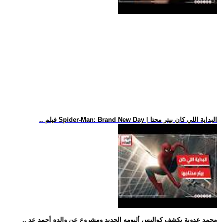
.. فيلم Spider-Man: Brand New Day | البداية اللي كان بيتر محتا
.. محمد عدوية يكشف كواليس ألبومه الجديد ومشروع عن والده أحمد عد