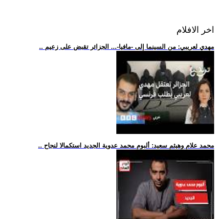
اخر الافلام
.. مهدي لعريبي: من السينما إلى -مافيا-... الجزائر تقبض على زعيم
.. محمد علام وهيثم سعيد: ألبوم محمد عدوية الجديد استكمالا لنجاح