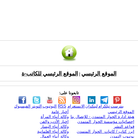
الموقع الرئيسي
الموقع الرئيسي للكاتب-ة
|
تابعونا على:
بنترست
تيلكرام
لينكدإن
الانستغرام
RSS
اليوتيوب
التويتر
الفيسبوك
الموقع الرئيسي
أخبار عامة
هيئة ادارة الحوار المتمدن - للإتصال بنا
وكالة أنباء المرأة
إحصائيات مؤسسة الحوار المتمدن
اخبار الأدب والفن
قواعد النشر
وكالة أنباء اليسار
ابرز كتاب / كاتبات الحوار المتمدن
وكالة أنباء العلمانية
يوتيوب التمدن
وكالة أنباء العمال