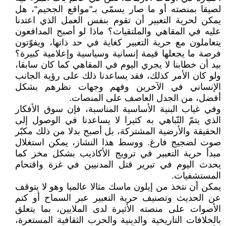
لصيقا بمنصته أو ما صار يسمّى بـ"مواقع الجحيم"، هل
يمكن لحرية التعبير أن تقوم بنفس العمل الذي اعتدنا
عليه في المقاهي والملتقيات؟ ماذا لو أصبح المدافعون
يتعاملون مع حرية التعبير كغاية في حد ذاتها، ويفوّتون
فرصة ما يجعلها قيمة إنسانية وسياسية وإعلامية كبيرة؟
بيد أن خطابنا لا يجري اليوم في المقاهي كما كان سابقا،
ولو كان الأمر كذلك، فقد يساعدنا ذلك على رؤية الجانب
الإنساني في الآخرين وفهم وجهات نظرهم بشكل
أفضل، من الجدل العاصف على المنصات.
وفي غياب البنية الأساسية المناسبة، فإن سوق الأفكار
الذي يتمّ التّباهي به كثيرا لا يساعدنا في الوصول إلى
الحقيقة والأرضية المشتركة، بل أصبح بدلا من ذلك مكبّر
صوت لضجيج فارغ. ووسط هذا النشاز، يمكن استغلال
مبدأ حرية التعبير في ترويج الأكاذيب بشكل مخز كما
يحدث اليوم في تبرير قتل المدنيين في غزة واقتحام
المستشفيات.
يمكن أن نتخذ من إيلون ماسك مثالا عالميا وهو لا يتوقف
عن الحديث وتصنيف حرية التعبير عبر السماح أو كتم
الأصوات على منصته الأثيرة لدى الملايين، بما يتعلق
بالخلافات التاريخية والدينية والحرب الثقافية المستعرة،