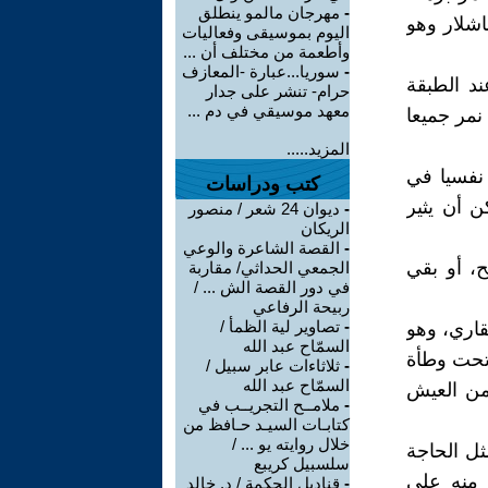
-
مهرجان مالمو ينطلق
اشلار وهو
اليوم بموسيقى وفعاليات
وأطعمة من مختلف أن ...
-
سوريا...عبارة -المعازف
د الطبقة
حرام- تنشر على جدار
معهد موسيقي في دم ...
مر جميعا
المزيد.....
 نفسيا في
كتب ودراسات
 أن يثير
-
ديوان 24 شعر / منصور
الريكان
-
القصة الشاعرة والوعي
ح، أو بقي
الجمعي الحداثي/ مقاربة
في دور القصة الش ... /
ربيحة الرفاعي
-
تصاوير لية الظمأ /
اري، وهو
السمّاح عبد الله
 تحت وطأة
-
ثلاثاءات عابر سبيل /
السمّاح عبد الله
من العيش
-
ملامــح التجريــب في
كتابـات السيـد حـافظ من
خلال روايته يو ... /
ثل الحاجة
سلسبيل كريبع
 منه على
-
قناديل الحكمة / د. خالد