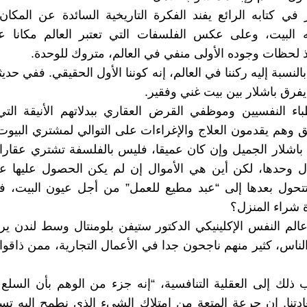
 في كتابه الرائع يفند الفكرة التاريخية السائدة عن المكان
 البيت، وعلى عكس الفلسفات التي تعتبر العالم مكانا عدا
ذ لحظات وجوده الأولى منفي في العالم، متروك للوحدة.
 بالنسبة إليه ركننا في العالم، إنه كوننا الأول الحقيقي. ففي حد
يفرق باشلار بين بيت غني وفقير.
طباء النفسيين وموظفي القرض العقاري ببدلاتهم الأنيقة الت
ق وهم يقدمون العلاج والإغراءات على التوالي لمشتري البيوت، 
م باشلار الجميل وإن كان عميقا، فليس بالفلسفة تشتري عقارا
وال وحدها، لكن أين هي الأموال إن لم يكن الحصول عليها 
تتحول بعدها إلى “عبد مطيع للعمل” من أجل عيون البيت، ف
ة شراء المنزل؟
الم النفس الإكلينيكي الدكتور ستيفن بلومنتال وسط لندن ير
الناس، كثير منهم ناجحون جدا في الأعمال التجارية، ممن ذاقوا
ذلك إلى العقلية التنافسية، “إنه جزء من الوهم بأن السلع أ
تنا. إن جرعة المتعة من امتلاك الشيء الذي نطمح إليه تس