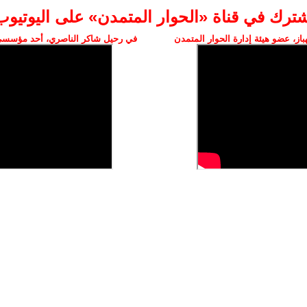
شترك في قناة «الحوار المتمدن» على اليوتيوب
ز، عضو هيئة إدارة الحوار المتمدن
في رحيل شاكر الناصري، أحد مؤسسي 