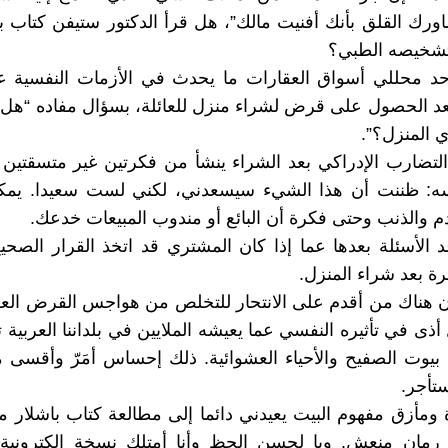
ورك القلق بأنك أفنيت مالك”، هل قرأ الدكتور ستيفن كتاب ب
تشخيصه الطبي؟
حد محللي أسواق العقارات ما يحدث في الأزمات النفسية عن
 الحصول على قرض لشراء منزل للعائلة، بسؤال مفاده “هل ن
 المنزل؟”.
التضارب الإدراكي بعد الشراء ينشأ من فكرتين غير متسقتين
ه: ظننت أن هذا الشيء سيسعدني، لكني لست سعيدا. يمكن
دم والذنب وحتى فكرة أن البائع أو مندوب المبيعات خدعك.
د الأسئلة بعدها عما إذا كان المشتري قد اتخذ القرار الصحي
 بعد شراء المنزل.
 هناك من أقدم على الانتحار للتخلص من هواجس القرض العق
أذى في تأثيره النفسي عما يعيشه الملايين في بلداننا العربية
يوت الصفيح والأحياء العشوائية. ذلك إحساس أمَرّ وأقسى 
تأجر.
ومأزق مفهوم البيت يعيدني دائما إلى مطالعة كتاب باشلار م
رمان منعش. ويا لحسن الحظ وأنا أمتلك نسخة إلكترونية