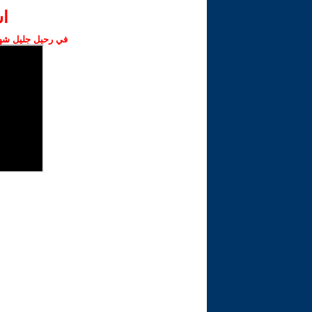
ا‫
في رحيل جليل شهبا