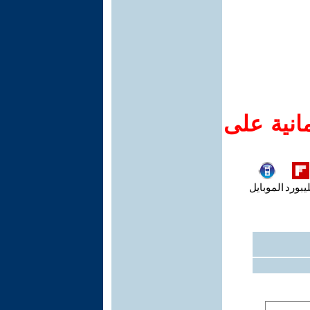
انية على
يبورد
الموبايل