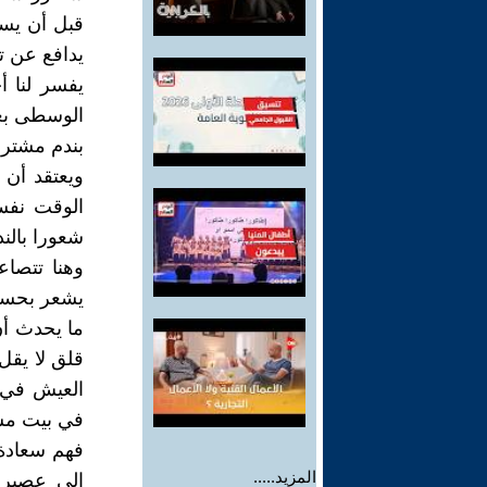
قبل أن يسا
يدافع عن 
يفسر لنا أ
الوسطى بعد
بندم مشتري
ويعتقد أن 
الوقت نفس
شعورا بالن
وهنا تتصاع
يشعر بحسرة
ما يحدث أن
قلق لا يقل 
العيش في ب
في بيت مس
فهم سعادة 
المزيد.....
إلى عصير 