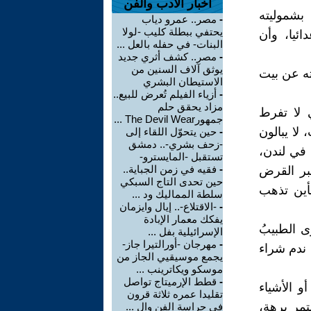
اخبار الأدب والفن
 بشموليته
-
مصر.. عمرو دياب
يحتفي ببطلة كليب -لولا
ئيا، وأن
البنات- في حفله بالعل ...
-
مصر.. كشف أثري جديد
يوثق آلاف السنين من
يثه عن بيت
الاستيطان البشري
-
أزياء الفيلم تُعرض للبيع..
مزاد يحقق حلم
ي لا تفرط
جمهورThe Devil Wear ...
لا يبالون
-
حين يتحوّل اللقاء إلى
-زحف بشري-.. دمشق
 في لندن،
تستقبل -المايسترو-
-
فقيه في زمن الجباية..
عبر القرض
حين تحدى التاج السبكي
أين تذهب
سلطة المماليك ود ...
-
-الاقتلاع-.. إيال وايزمان
يفكك معمار الإبادة
ى الطبيبُ
الإسرائيلية بفل ...
-
مهرجان -أورالتيرا جاز-
 ندم شراء
يجمع موسيقيي الجاز من
موسكو ويكاترينب ...
-
قطط الإرميتاج تواصل
و الأشياء
تقليدا عمره ثلاثة قرون
تمر برهة،
في حراسة الفن وال ...