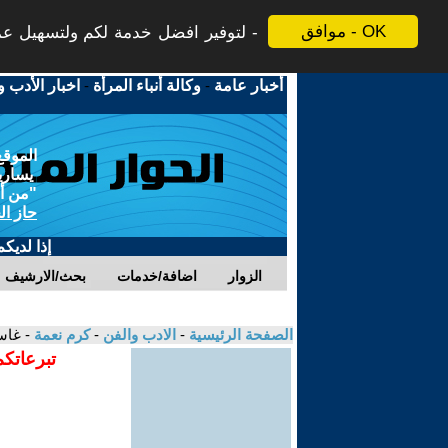
موافق - OK
لتوفير افضل خدمة لكم ولتسهيل عملي
أخبار عامة
-
وكالة أنباء المرأة
-
اخبار الأدب و
الموقع
يسارية
"من أج
حاز ال
إذا لديك
الزوار
اضافة/خدمات
بحث/الارشيف
الصفحة الرئيسية
-
الادب والفن
-
كرم نعمة
- غاس
تبرعاتكم