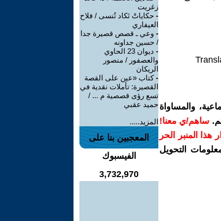
زغريت
-
حكاياتْ تَكاد تُنسى / فلاح
العيفاري
-
وعي ـ قصص قصيرة جدا
/ حسين جداونه
-
ديوان 23 الحاوي
Transl
والعصفور / منصور
الريكان
-
كتاب «عين على القصة
القصيرة: تأملات نقدية في
تسع رؤى قصصية م ... /
حميد عقبي
اعية، والمساواة
م.
ساهم/ي معنا!
المزيد.....
رار هذا المنبر الحر
المعجبين بنا على
معلومات التحويل
الفيسبوك
3,732,970