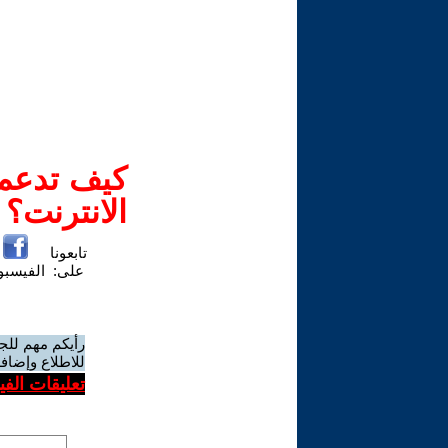
كيف تدعم-
الانترنت؟
تابعونا
على:
الفيسب
رأيكم مهم للج
للاطلاع وإضافة
تعليقات الف