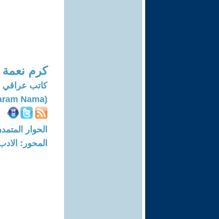
كرم نعمة
كاتب عراقي م
(Karam Nama)
الحوار المتمدن-العدد: 7773 - 23
المحور: الادب