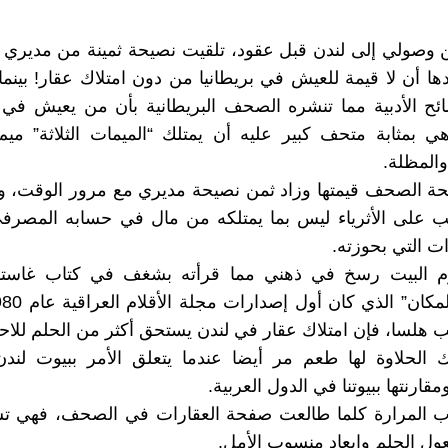
ن وصولي إلى لندن قبل عقود، تلقيت نصيحة ثمينة من مديري
دها أن لا قيمة للعيش في بريطانيا من دون امتلاك عقار! بينم
ائح الأدبية مما تنشره الصحف البريطانية بأن من يعيش في ه
ي بمثابة متحف كبير عليه أن يمتلك “الميمات الثلاثة” مي
المظلة.
ة الصحف قيمتها وزاد ثمن نصيحة مديري مع مرور الوقت، وب
ب على الأثرياء ليس بما يمتلكه من مال في حسابه المصرف
ات التي بحوزته.
م البيت رسخ في ذهني مما قرأته بشغف في كتاب غاستو
ب هلسا، فإن امتلاك عقار في لندن يستحق أكثر من الحلم للاحتف
 الحلاوة لها طعم مر أيضا عندما يتعلق الأمر ببيوت لندن
قارنتها ببيوتنا في الدول العربية.
ب المرارة كلما طالعت صفحة العقارات في الصحف، فهي ت
ل الحلم وإبعاد منسوب الأمل.