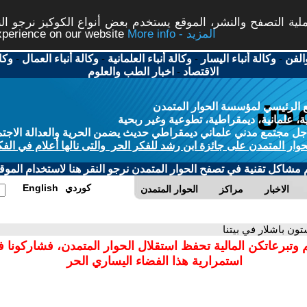
ة التصفح والنشر، الموقع يستخدم بعض أنواع الكوكيز نرجو النق
More info - المزيد
experience on our website
الفن
-
وكالة أنباء اليسار
-
وكالة أنباء العلمانية
-
وكالة أنباء العمال
-
وكا
الاقتصاد
-
اخبار الطب والعلوم
 الرئيسي لمؤسسة الحوار المتمدن
، علمانية، ديمقراطية، تطوعية وغير ربحية
ل مجتمع مدني علماني ديمقراطي حديث يضمن الحرية والعدالة الاجتم
حوار المتمدن على جائزة ابن رشد للفكر الحر والتى نالها أعلام في الفك
م مشاكل تقنية في تصفح الحوار المتمدن نرجو النقر هنا لاستخدام الموقع
كوردي
English
الاخبار
مراكز
الحوار المتمدن
تون باشلار في بيتنا
 وتبرعاتكن المالية تحفظ استقلال الحوار المتمدن، فشاركونا 
استمرارية هذا الفضاء اليساري الحر