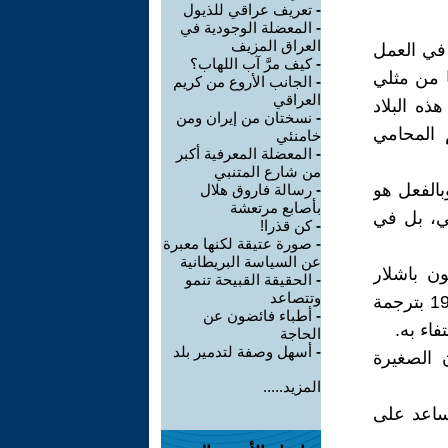
-
تعريف عراقي للذيول
-
المعضلة الوجودية في
العراق المزيف
 في العمل
-
كيف مرَّ آب اللهاب؟
ا من مثلي
-
الجانب الأروع من كريم
العراقي
ذه البلاد
-
نسختان من إيران ومن
م المحامي
خامنئي
-
المعضلة المعرفية أكبر
من شارع المتنبي
الفعل هو
-
رسالة فاروق هلال
بأصابع مرتعشة
ي، بل في
-
كن قذرا!
-
صورة عتيقة لكنها معبرة
عن السياسة البريطانية
ن باشلار
-
الحقيقة القبيحة تنمو
وتتصاعد
“جماليات المكان” الذي كان أول إصدارات مجلة الأقلام العراقية عام 1980 بترجمة
-
أطباء فائضون عن
اء به.
الحاجة
-
أسهل وصفة لتدمير بلد
 الصغيرة
المزيد.....
ساعد على