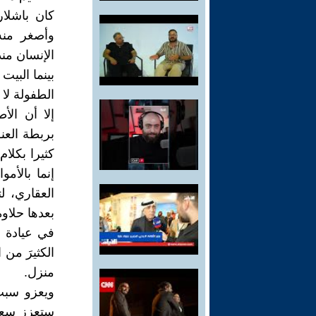
كان باشلار
وأصغر منه
الإنسان من
بينما البيت
الطفولة لا 
إلا أن الأ
بربطة العن
كثيرا بكلا
إنما بالأم
العقاري، ل
بعدها حلاو
في عيادة ع
الكثيرَ من 
منزل.
ويعزو سبب 
ستعزز سعاد