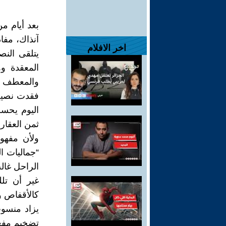
بعد أيام م
آنذاك، مفا
اخر الافلام
يتلقى النص
المعقدة وه
والمعطف و
فقدت نصيح
اليوم يحس
ثمن العقار
ولأن مفهو
الراحل غال
غير أن تلك
كالأقفاص وم
يزاد منسو
تضخيم مفعو